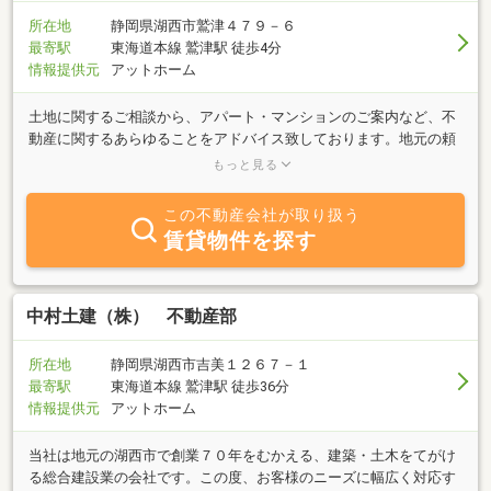
所在地
静岡県湖西市鷲津４７９－６
最寄駅
東海道本線 鷲津駅 徒歩4分
情報提供元
アットホーム
土地に関するご相談から、アパート・マンションのご案内など、不
動産に関するあらゆることをアドバイス致しております。地元の頼
れる不動産センターとして、地域に密着した情報をご提供致します
もっと見る
ので、ぜひ一度お立ち寄り下さい。笑顔の素敵なスタッフが新生活
のサポートをさせて頂きます。
この不動産会社が取り扱う
賃貸物件を探す
中村土建（株） 不動産部
所在地
静岡県湖西市吉美１２６７－１
最寄駅
東海道本線 鷲津駅 徒歩36分
情報提供元
アットホーム
当社は地元の湖西市で創業７０年をむかえる、建築・土木をてがけ
る総合建設業の会社です。この度、お客様のニーズに幅広く対応す