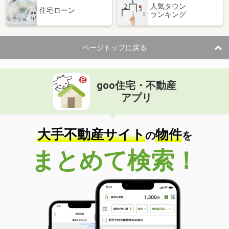
人気タウン
住宅ローン
ランキング
ページトップに戻る
goo住宅・不動産
アプリ
大手不動産サイト
物件
の
を
まとめて検索！