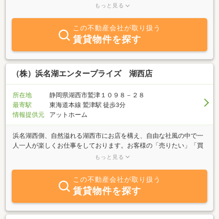
るために不動産事業部を設立しました。一般住宅の土地探しから、
もっと見る
地元企業様の事業用地、開発事業まで不動産のことならなんでも相
談ください。不動産の買取、無料査定も行っております。
この不動産会社が取り扱う
賃貸物件を探す
（株）浜名湖エンタープライズ 湖西店
所在地
静岡県湖西市鷲津１０９８－２８
最寄駅
東海道本線 鷲津駅 徒歩3分
情報提供元
アットホーム
浜名湖西側、自然溢れる湖西市にお店を構え、自由な社風の中で一
人一人が楽しくお仕事をしております。お客様の「売りたい」「買
いたい」「借りたい」の声にお応えできるように寄り添って参りま
もっと見る
す。あなたの「ゆめをかたちに」しませんか？◇水色のバクが目印
◇◇JR鷲津駅徒歩6分◇◇駐車場完備◇
この不動産会社が取り扱う
賃貸物件を探す