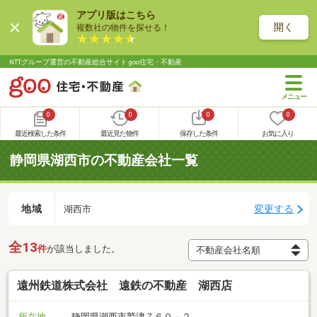
アプリ版はこちら
開く
複数社の物件を探せる！
NTTグループ運営の不動産総合サイト goo住宅・不動産
0
0
0
0
最近検索した条件
最近見た物件
保存した条件
お気に入り
静岡県湖西市の不動産会社一覧
地域
変更する
湖西市
全13
件
が該当しました。
遠州鉄道株式会社 遠鉄の不動産 湖西店
所在地
静岡県湖西市鷲津７６０－２