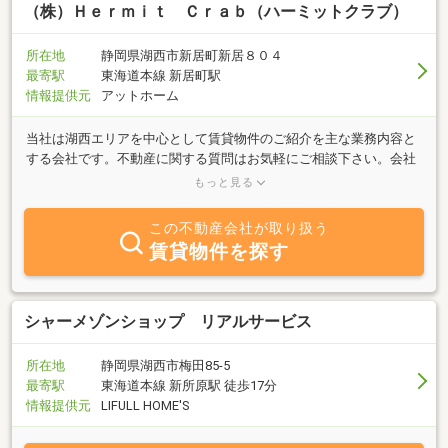
（株）Ｈｅｒｍｉｔ Ｃｒａｂ（ハーミットクラブ）
所在地
静岡県湖西市新居町新居８０４
最寄駅
東海道本線 新居町駅
情報提供元
アットホーム
当社は湖西エリアを中心として賃貸物件のご紹介を主な業務内容と
する会社です。不動産に関する質問はお気軽にご相談下さい。会社
としてはまだ新しいですが、不動産仲介は１５年以上のキャリアが
もっと見る
あります！お客様のお役に立てると思いますので、是非ご相談くだ
さいませ。
この不動産会社が取り扱う
賃貸物件を探す
シャーメゾンショップ リアルサービス
所在地
静岡県湖西市梅田85-5
最寄駅
東海道本線 新所原駅 徒歩17分
情報提供元
LIFULL HOME'S