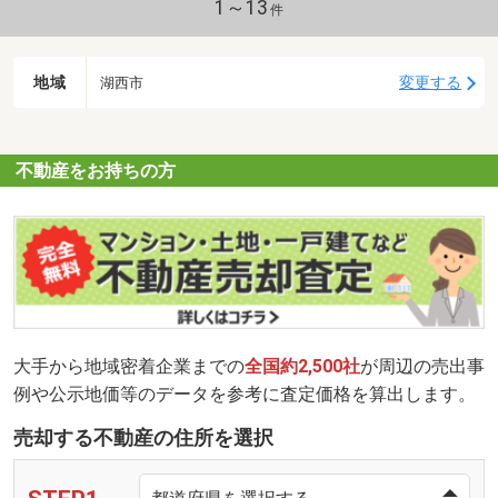
1～13
件
地域
変更する
湖西市
不動産をお持ちの方
大手から地域密着企業までの
全国約2,500社
が周辺の売出事
例や公示地価等のデータを参考に査定価格を算出します。
売却する不動産の住所を選択