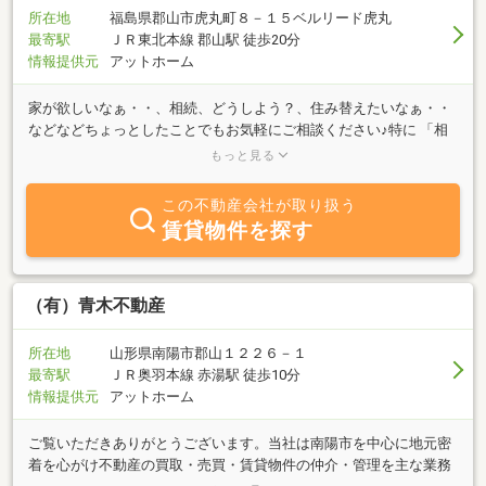
所在地
福島県郡山市虎丸町８－１５ベルリード虎丸
最寄駅
ＪＲ東北本線 郡山駅 徒歩20分
情報提供元
アットホーム
家が欲しいなぁ・・、相続、どうしよう？、住み替えたいなぁ・・
などなどちょっとしたことでもお気軽にご相談ください♪特に 「相
続」 は家族のことまで話をしないといけないので、緊張しますよ
もっと見る
ね。お持ちいただく物は特にございません。不動産の謄本等はその
場でご準備させていただきます。THEモール郡山から徒歩３分なの
この不動産会社が取り扱う
で、お買い物帰りにちょこっと立ち寄ってみよう！も大歓迎です。
賃貸物件を探す
不在の際は、会社の電話に掛けていただければ携帯電話に繋がりま
す。
（有）青木不動産
所在地
山形県南陽市郡山１２２６－１
最寄駅
ＪＲ奥羽本線 赤湯駅 徒歩10分
情報提供元
アットホーム
ご覧いただきありがとうございます。当社は南陽市を中心に地元密
着を心がけ不動産の買取・売買・賃貸物件の仲介・管理を主な業務