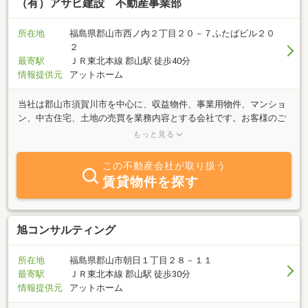
（有）アサヒ建設 不動産事業部
所在地
福島県郡山市西ノ内２丁目２０－７ふたばビル２０
２
最寄駅
ＪＲ東北本線 郡山駅 徒歩40分
情報提供元
アットホーム
当社は郡山市須賀川市を中心に、収益物件、事業用物件、マンショ
ン、中古住宅、土地の売買を業務内容とする会社です。お客様のご
希望や条件に見合った物件をお探し致しますので、お気軽にお問い
もっと見る
合わせご相談ください。
この不動産会社が取り扱う
賃貸物件を探す
旭コンサルティング
所在地
福島県郡山市朝日１丁目２８－１１
最寄駅
ＪＲ東北本線 郡山駅 徒歩30分
情報提供元
アットホーム