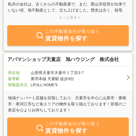
私共の会社は、古くからの不動産屋で、まだ、郡山市役所が出来て
いない頃、旭不動産として、立ち上げました。歴史は古く、祖母、
故郡司ミツは、福島県郡山市内の古い不動産業界では、知らない人
もっと見る
はいません。そして、今、旭コンサルティングとして、仕事をさせ
て頂いております。地域との繋がりを大切に、誠心誠意、まごころ
この不動産会社が取り扱う
でお客様に接していきたいと思います。気軽にお声をかけてくださ
賃貸物件を探す
い。
アパマンショップ天童店 旭ハウジング 株式会社
所在地
山形県天童市天童中１丁目3-7
最寄駅
奥羽本線 天童駅 徒歩9分
情報提供元
LIFULL HOME'S
地域ナンバー１店舗を目指しており、天童市を中心に山形市・東根
市・寒河江市など各エリアの物件を取り揃えております！皆様のご
来店を心よりお待ちしております！
この不動産会社が取り扱う
賃貸物件を探す