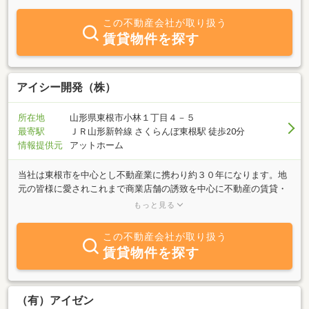
間の集団を目指すこと。これこそがお客様に最高のサービスをご提
供する上で必要不可欠なものであり、最大の資産であるといえま
この不動産会社が取り扱う
す。社員一人一人が自己研鑽を重ねると共に、お客様の末永い安心
賃貸物件を探す
と満足を目指す。それが、私たちの使命です。不動産情報ネットワ
ーク提携企業との連携により、お客様の夢の実現をより確かなもの
にしています。土地・建物の購入や売却、住み替えのニーズに対
し、広い視野からトータルソリューションを展開し、お客様に安心
アイシー開発（株）
し満足していただける提案を行います。
所在地
山形県東根市小林１丁目４－５
最寄駅
ＪＲ山形新幹線 さくらんぼ東根駅 徒歩20分
情報提供元
アットホーム
当社は東根市を中心とし不動産業に携わり約３０年になります。地
元の皆様に愛されこれまで商業店舗の誘致を中心に不動産の賃貸・
売買を営んで参りました。女性スタッフを中心にお客様が安心して
もっと見る
お部屋探しを出来、ホッと出来る様なお店作りと接客を心掛けてお
ります。又、保証人不要制度・敷金０プランを利用可能なお部屋も
この不動産会社が取り扱う
多数ございます。店舗の正面玄関左に午前９：００～午後９：００
賃貸物件を探す
まで利用可能の無人資料館に詳しい資料が多数ございますのでお気
軽にお立寄り下さい。スタッフ一同、心よりお待ち申し上げており
ます。
（有）アイゼン