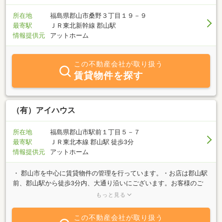
所在地
福島県郡山市桑野３丁目１９－９
最寄駅
ＪＲ東北新幹線 郡山駅
情報提供元
アットホーム
この不動産会社が取り扱う
賃貸物件を探す
（有）アイハウス
所在地
福島県郡山市駅前１丁目５－７
最寄駅
ＪＲ東北本線 郡山駅 徒歩3分
情報提供元
アットホーム
・ 郡山市を中心に賃貸物件の管理を行っています。・お店は郡山駅
前、郡山駅から徒歩3分内、大通り沿いにございます。お客様のご
要望に合った物件をご紹介できるよう、スタッフ一同誠心誠意を持
もっと見る
って対応させていただきます。・土地、建物の売買も行っておりま
す。不動産に関することなら何なりとご相談下さい。宜しくお願い
この不動産会社が取り扱う