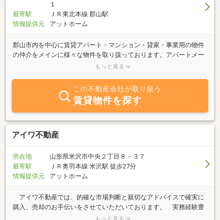
101号TEL：024-973-5561 FAX：024-973-5562■宮城県の物件
１
は・・・アイム不動産株式会社 仙台支店〒983-0031 仙台市宮城
最寄駅
ＪＲ東北本線 郡山駅
野区小鶴1丁目21-15-105TEL：022-352-3236 FAX：022-352-3237
情報提供元
アットホーム
郡山市内を中心に賃貸アパート・マンション・貸家・事業用の物件
の仲介をメインに様々な物件を取り扱っております。アパートメー
カー等他社様からの情報提供により、郡山市内のほとんどの物件を
もっと見る
ご紹介、仲介が可能です。また、〔郡山女子大学、短大〕が近く、
学生様のお部屋探しもミニミニでお手伝いいたします。国道４９号
この不動産会社が取り扱う
線沿い、ビデオ1さん向いの映える赤の看板に〔minimini〕と可愛い
賃貸物件を探す
うさぎのロゴが目印です。どうぞ、お気軽にご連絡下さい。御来
店、スタッフ一同心よりお待ちしております。
アイワ不動産
所在地
山形県米沢市中央２丁目８－３７
最寄駅
ＪＲ奥羽本線 米沢駅 徒歩27分
情報提供元
アットホーム
アイワ不動産では、的確な市場判断と親切なアドバイスで確実に
購入、売却のお手伝いをさせていただいております。 実務経験豊
富な女性スタッフが、丁寧にお客様の相談をお聞きします！ 不動
もっと見る