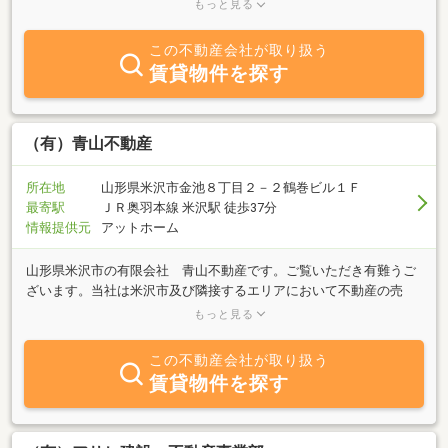
として営業しております。賃貸ではアパート・戸建・店舗等を主に
もっと見る
扱っており、売買では新築建売・中古住宅・土地分譲を中心に販売
いたしておりますのでご気軽にご相談ください。
この不動産会社が取り扱う
賃貸物件を探す
（有）青山不動産
所在地
山形県米沢市金池８丁目２－２鶴巻ビル１Ｆ
最寄駅
ＪＲ奥羽本線 米沢駅 徒歩37分
情報提供元
アットホーム
山形県米沢市の有限会社 青山不動産です。ご覧いただき有難うご
ざいます。当社は米沢市及び隣接するエリアにおいて不動産の売
買・賃貸物件の仲介・管理を主な業務内容とする会社です。賃貸物
もっと見る
件のご紹介からマイホームのご購入また不動産投資まで幅広くサポ
ートさせていただきます。「売りたい」「買いたい」「借りたい」
この不動産会社が取り扱う
「貸したい」不動産に関するご質問はお気軽にお問合せご相談くだ
賃貸物件を探す
さい。最新の物件情報は当社ホームページにてご確認いただけま
す。今後建築予定の物件や敷金・礼金なしの物件まで３００物件を
越える情報を掲載しておりますので、是非ご覧ください。