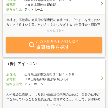
最寄駅
ＪＲ東北新幹線 郡山駅
情報提供元
アットホーム
当社は、不動産の売買仲介業専門の会社です。「住まいを売りたい
方」と「住まいを買いたい方」をおつなぎする（売買仲介・買取専
門）（地域専門）の不動産会社です。当社のホームページもご覧下
もっと見る
さい。会員様だけが優先的に見れる会員物件ページがございます。
「アイエス宅建」で検索！！当社の営業時間は午前10時から午後６
この不動産会社が取り扱う
時まで！時間外も対応しております。定休日の毎週水曜日以外は営
賃貸物件を探す
業中！お仕事帰りの売却相談も購入物件探しの受け付けも可能で
す。ご家族様お誘い合わせの上、お気軽にご来店ください。スタッ
フ一同、お待ち申し上げております♪
（株）アイ・コン
所在地
山形県山形市双葉町２丁目４－３８
最寄駅
ＪＲ山形新幹線 山形駅 徒歩8分
情報提供元
アットホーム
人や社会に貢献し、より良い住生活の未来のために、自分の仕事が
つながっていることを社員全員が自覚すること。そして、お客様の
満足を自らの誇りにし、仕事を通じて幸福感を抱くことのできる人
もっと見る