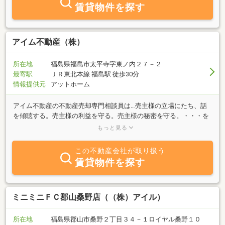
致します。
賃貸物件を探す
アイム不動産（株）
所在地
福島県福島市太平寺字東ノ内２７－２
最寄駅
ＪＲ東北本線 福島駅 徒歩30分
情報提供元
アットホーム
アイム不動産の不動産売却専門相談員は…売主様の立場にたち、話
を傾聴する。売主様の利益を守る。売主様の秘密を守る。・・・を
基本的使命としています。 ◆無料査定をして欲し
もっと見る
い！◆住みながら家を売りたい！！（住宅ローンの残債があっても
大丈夫です） ◆古家の残っている土地をそのまま売買したい！！
この不動産会社が取り扱う
◆家の中に残置物が残りっぱなしで困っている！！◆相続等により
賃貸物件を探す
取得した土地をどうしたら良いかわからない！！◆周囲の方に秘密
で自宅売却をしたい！ など・・・ご相談はお気軽に♪ ■茨城県の
物件は・・・アイム不動産株式会社 つくばみらい支店 〒300-
2307 茨城県つくばみらい市板橋2844-159TEL：0297－38－
ミニミニＦＣ郡山桑野店（（株）アイル）
6231 FAX：0297－38－6232■郡山の物件は・・・アイム不動産株
式会社 郡山支店〒963-0551 郡山市喜久田町字菖蒲池21番地26-
所在地
福島県郡山市桑野２丁目３４－１ロイヤル桑野１０