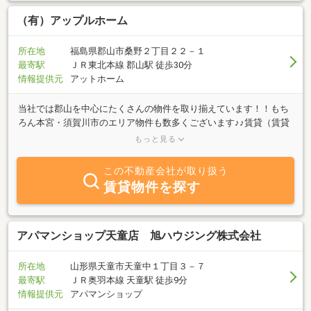
（有）アップルホーム
所在地
福島県郡山市桑野２丁目２２－１
最寄駅
ＪＲ東北本線 郡山駅 徒歩30分
情報提供元
アットホーム
当社では郡山を中心にたくさんの物件を取り揃えています！！もち
ろん本宮・須賀川市のエリア物件も数多くございます♪♪賃貸（賃貸
マンション・賃貸アパート・賃貸戸建・貸事務所・貸店舗）だけで
もっと見る
なく売買（中古マンション・中古戸建・新築マンション・新築戸
建・売土地・売事務所・売店舗）に関するご相談もお気軽にご相談
この不動産会社が取り扱う
ください。お客様一人一人に親身にご対応致します！！当社は郡山
賃貸物件を探す
の中心、郡山市役所北側に位置します。是非一度ご来店下さい。ス
タッフ一同皆様のお越しを心からお待ちしております。※近年は、
不動産買取も積極的に行っておりますのでお気軽にご一報くださ
い。「無料査定」
アパマンショップ天童店 旭ハウジング株式会社
所在地
山形県天童市天童中１丁目３－７
最寄駅
ＪＲ奥羽本線 天童駅 徒歩9分
情報提供元
アパマンショップ