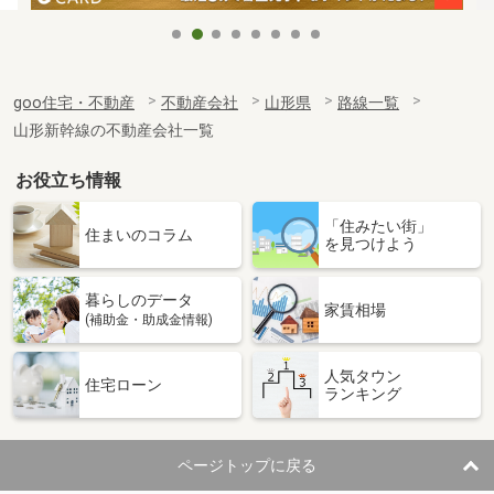
goo住宅・不動産
不動産会社
山形県
路線一覧
山形新幹線の不動産会社一覧
お役立ち情報
「住みたい街」
住まいのコラム
を見つけよう
暮らしのデータ
家賃相場
(補助金・助成金情報)
人気タウン
住宅ローン
ランキング
ページトップに戻る