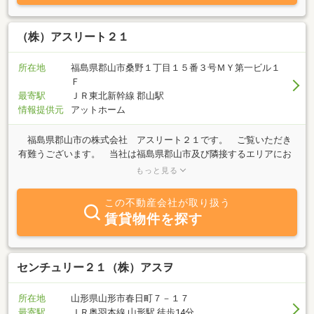
（株）アスリート２１
所在地
福島県郡山市桑野１丁目１５番３号ＭＹ第一ビル１
Ｆ
最寄駅
ＪＲ東北新幹線 郡山駅
情報提供元
アットホーム
福島県郡山市の株式会社 アスリート２１です。 ご覧いただき
有難うございます。 当社は福島県郡山市及び隣接するエリアにお
いて不動産の売買・賃貸物件の仲介・管理を主な業務内容とする会
もっと見る
社です。 マイホームの購入から不動産投資まで幅広くサポートさ
せていただきます。 「売りたい」「買いたい」「借りたい」不動
この不動産会社が取り扱う
産に関するご質問はお気軽にお問合せご相談ください。 当社では
賃貸物件を探す
安心した不動産取引を通じ依頼者様と地域社会に貢献できればと考
えております。
センチュリー２１（株）アスヲ
所在地
山形県山形市春日町７－１７
最寄駅
ＪＲ奥羽本線 山形駅 徒歩14分