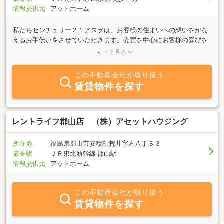
情報提供元
アットホーム
私たちセンチュリー２１アスヲは、お客様の住まいへの想いをかな
えるお手伝いをさせていただきます。売買を中心にお客様の喜びを
第一に考え、心に寄り添ったご提案をさせていただきます。ぜひお
もっと見る
気軽にご来店くださいませ！
この不動産会社が取り扱う
賃貸物件を探す
レントライフ郡山店 （株）アセットハウジング
所在地
福島県郡山市安積町荒井字方八丁３３
最寄駅
ＪＲ東北新幹線 郡山駅
情報提供元
アットホーム
この不動産会社が取り扱う
賃貸物件を探す