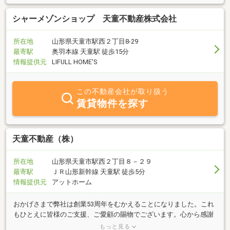
シャーメゾンショップ 天童不動産株式会社
所在地
山形県天童市駅西２丁目8-29
最寄駅
奥羽本線 天童駅 徒歩15分
情報提供元
LIFULL HOME'S
この不動産会社が取り扱う
賃貸物件を探す
天童不動産（株）
所在地
山形県天童市駅西２丁目８－２９
最寄駅
ＪＲ山形新幹線 天童駅 徒歩5分
情報提供元
アットホーム
おかげさまで弊社は創業53周年をむかえることになりました。これ
もひとえに皆様のご支援、ご愛顧の賜物でございます。心から感謝
を申し上げます。これからも引き続き変わらぬご愛顧とご支援よろ
もっと見る