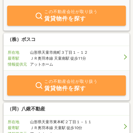
しくお願いいたします。弊社では主に天童市の物件をお取り扱いさ
せて頂いております。弊社ホームページ上に公式LINEで問い合わせ
この不動産会社が取り扱う
可能でございますので、ご登録頂ければご来店頂かなくても物件の
賃貸物件を探す
ご相談頂けます。（只今パソコンのみ閲覧可）メールに返信が来な
いという方は設定によって届かない場合があるようですので、その
際はお手数おかけしますが弊社までお電話ください。（弊社電話番
号 023-653-5300）どうぞよろしくお願いいたします。
（株）ボスコ
所在地
山形県天童市南町３丁目１－１２
最寄駅
ＪＲ奥羽本線 天童南駅 徒歩11分
情報提供元
アットホーム
この不動産会社が取り扱う
賃貸物件を探す
（同）八鍬不動産
所在地
山形県天童市東本町２丁目１－１１
最寄駅
ＪＲ奥羽本線 天童駅 徒歩10分