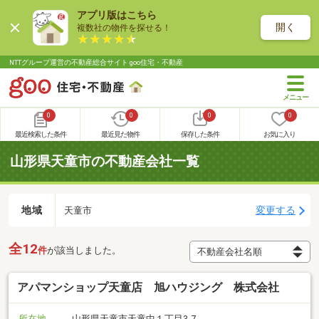
アプリ版はこちら
開く
複数社の物件を探せる！
NTTグループ運営の不動産総合サイト goo住宅・不動産
0
0
0
0
最近検索した条件
最近見た物件
保存した条件
お気に入り
山形県天童市の不動産会社一覧
地域
変更する
天童市
全12
件
が該当しました。
アパマンショップ天童店 旭ハウジング 株式会社
所在地
山形県天童市天童中１丁目3-7