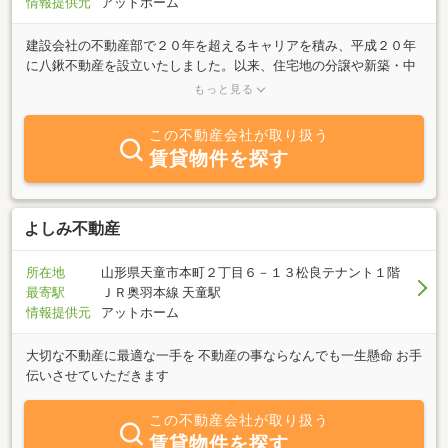
情報提供元
アットホーム
建設会社の不動産部で２０年を超えるキャリアを積み、平成２０年
に八鍬不動産を設立いたしました。以来、住宅地の分譲や新築・中
古住宅の販売など、主に売買物件の取引を中心に業務を行っており
もっと見る
ます。皆様の暖かいご支援のもと、現在に至ることができました。
心から感謝、申し上げます。日頃より一人ひとりを大切にという思
この不動産会社が取り扱う
いでご相談・ご提案をさせていただいております。これからもお客
賃貸物件を探す
様の気持ちと現場第一主義で、お客様の期待に１００パーセントこ
たえられるように頑張ってまいります。今後とも、どうぞよろしく
お願い申し上げます。
よしみ不動産
所在地
山形県天童市本町２丁目６－１３松良テナント１階
最寄駅
ＪＲ奥羽本線 天童駅
情報提供元
アットホーム
大切な不動産に最適な一手を 不動産の事ならなんでも一生懸命 お手
伝いさせていただきます
この不動産会社が取り扱う
賃貸物件を探す