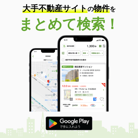
大手不動産サイト
物件
の
を
まとめて検索！