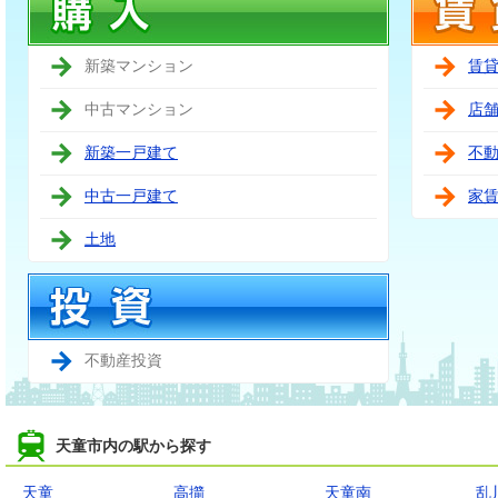
新築マンション
賃
中古マンション
店
新築一戸建て
不
中古一戸建て
家
土地
不動産投資
天童市内の駅から探す
天童
高擶
天童南
乱