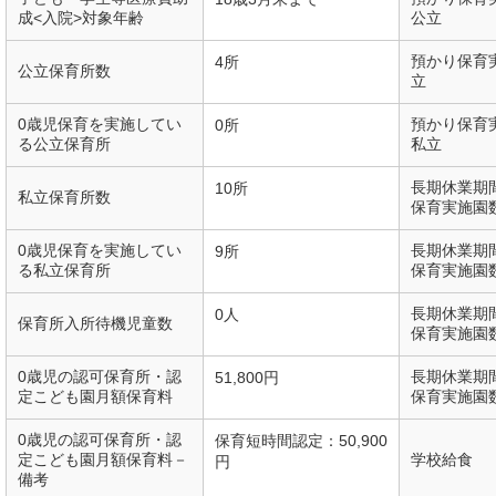
成<入院>対象年齢
公立
預かり保育
4所
公立保育所数
立
0歳児保育を実施してい
預かり保育
0所
る公立保育所
私立
長期休業期
10所
私立保育所数
保育実施園
0歳児保育を実施してい
長期休業期
9所
る私立保育所
保育実施園
長期休業期
0人
保育所入所待機児童数
保育実施園
0歳児の認可保育所・認
長期休業期
51,800円
定こども園月額保育料
保育実施園
0歳児の認可保育所・認
保育短時間認定：50,900
定こども園月額保育料－
学校給食
円
備考