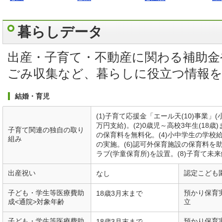
暮らしデータ
出産・子育て・不動産に関わる補助金
ごみ収集など、暮らしに役立つ情報
結婚・育児
(1)子育て応援金「エール天(10)事業」
万円支給)。(2)0歳児～高校3年生(18
子育て関連の独自の取り
の保育料を無料化。(4)小中学生の学校
組み
の実施。(6)認可外保育施設の保育料を
ラブ(学童保育所)を設置。(8)子育て未
出産祝い
認定こども
なし
子ども・学生等医療費助
預かり保育
18歳3月末まで
成<通院>対象年齢
立
子ども・学生等医療費助
預かり保育
18歳3月末まで