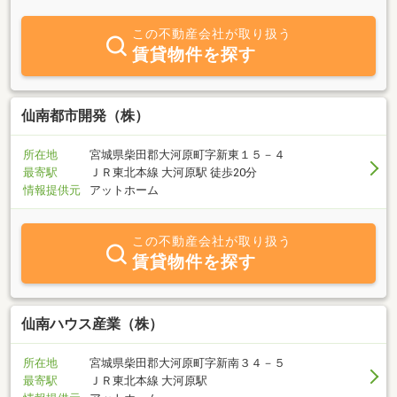
よう、社員一同努めております。 「次の世代へ誇りたい街がある」
弊社はこの精神を胸に、 顧客満足度の追求を通してつねに事業のあ
この不動産会社が取り扱う
り方をアップデートさせながら、新たなビジネスの潮流を生み出し
賃貸物件を探す
ていきたいと願っております。 お客様よりご依頼頂いたひとつひと
つの仕事に対しまして、親切・丁寧な対応をさせて頂き、お客様の
満足をお運び致します。 そして、クオリティの高い仕事をすること
で様々なムダや余計なコストを省き、これからもずっと人と地球に
仙南都市開発（株）
優しい企業である事が弊社の社会的使命だと考えております。 弊社
に対しまして何かご質問・ご相談などございましたら、お気軽にお
所在地
宮城県柴田郡大河原町字新東１５－４
問い合わせください。 今後ともよろしくお願い申し上げます。
最寄駅
ＪＲ東北本線 大河原駅 徒歩20分
情報提供元
アットホーム
この不動産会社が取り扱う
賃貸物件を探す
仙南ハウス産業（株）
所在地
宮城県柴田郡大河原町字新南３４－５
最寄駅
ＪＲ東北本線 大河原駅