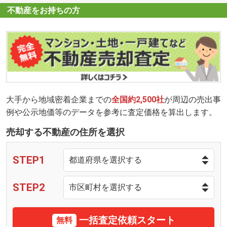
不動産をお持ちの方
大手から地域密着企業までの
全国約2,500社
が周辺の売出事
例や公示地価等のデータを参考に査定価格を算出します。
売却する不動産の住所を選択
STEP1
STEP2
一括査定依頼スタート
無料