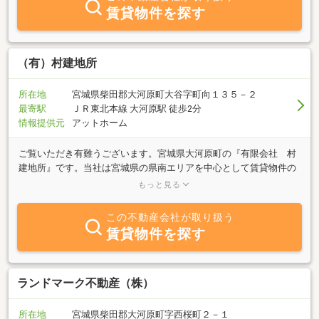
賃貸物件を探す
（有）村建地所
所在地
宮城県柴田郡大河原町大谷字町向１３５－２
最寄駅
ＪＲ東北本線 大河原駅 徒歩2分
情報提供元
アットホーム
ご覧いただき有難うございます。宮城県大河原町の『有限会社 村
建地所』です。当社は宮城県の県南エリアを中心として賃貸物件の
ご紹介と管理及び売買物件の仲介を行なっております。『売りた
もっと見る
い』『買いたい』『借りたい』『貸したい』不動産に関する事は是
非当社までご相談ください。お客様、おひとりおひとりの住まいに
この不動産会社が取り扱う
関する事に、迅速に誠意を込めてお取引が完了しても安心が続くよ
賃貸物件を探す
う全力を尽くします。地元に強いスタッフがオススメ物件をご紹介
させていただきます。皆様からのお問合せをお待ちしております。
ランドマーク不動産（株）
所在地
宮城県柴田郡大河原町字西桜町２－１