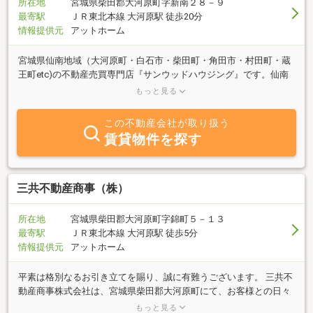
所在地
宮城県柴田郡大河原町字新南２８－９
最寄駅
ＪＲ東北本線 大河原駅 徒歩20分
情報提供元
アットホーム
宮城県仙南地域（大河原町・白石市・柴田町・角田市・村田町・蔵
王町etc)の不動産売買専門店『サンウッドハウジング』です。仙南
地域の不動産を売却をお考えの方や土地や新築・中古住宅をお探し
もっと見る
の方は、地元の売買物件に精通した当社に是非お声がけ下さい。売
主様・買主様双方の希望に沿うように精一杯頑張りますので、どう
この不動産会社が取り扱う
ぞ宜しくお願い致します。
賃貸物件を探す
三共不動産商事（株）
所在地
宮城県柴田郡大河原町字錦町５－１３
最寄駅
ＪＲ東北本線 大河原駅 徒歩5分
情報提供元
アットホーム
平素は格別なるお引き立てを賜り、誠に有難うございます。 三共不
動産商事株式会社は、宮城県柴田郡大河原町にて、お客様との日々
の出会いを何よりも大切にし、皆様に快適な住まいをご提供出来る
もっと見る