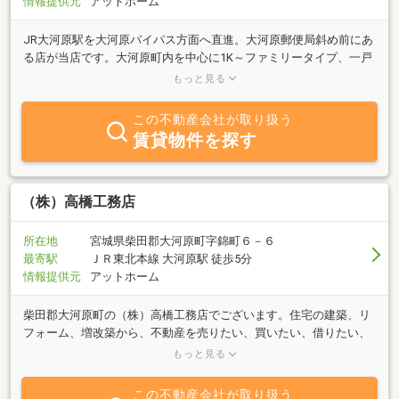
情報提供元
アットホーム
JR大河原駅を大河原バイパス方面へ直進。大河原郵便局斜め前にあ
る店が当店です。大河原町内を中心に1K～ファミリータイプ、一戸
建、事業用物件と幅広く取り扱っております。コロナウイルス感染
もっと見る
拡大防止の為、車で移動可能なお客様につきましては物件ご見学の
際は、現地待合せにご協力頂けますようお願いします。また、ご来
この不動産会社が取り扱う
店の際はマスクの着用にご協力お願いします。ご安心してご来店頂
賃貸物件を探す
けるようアルコール消毒液及び飛沫防止用ボードを設置しておりま
すのでお気軽にご来店下さい。また、当社ホームページには賃貸物
件の３６０度パノラマ写真を掲載しておりますので是非ご覧くださ
い。仙台支店では主に仙台の売買物件を取り扱っております。０２
（株）高橋工務店
２－２１２－５６３０までお気軽にご相談下さい。
所在地
宮城県柴田郡大河原町字錦町６－６
最寄駅
ＪＲ東北本線 大河原駅 徒歩5分
情報提供元
アットホーム
柴田郡大河原町の（株）高橋工務店でございます。住宅の建築、リ
フォーム、増改築から、不動産を売りたい、買いたい、借りたい、
貸したいのご相談までご対応させていただきます。住まいのこと、
もっと見る
土地のことなど、お気軽にご相談ください。地域に詳しいスタッフ
がお客様のご要望に合わせた物件を提案させていただきます。
この不動産会社が取り扱う