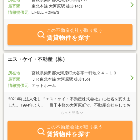
最寄駅
東北本線 大河原駅 徒歩14分
情報提供元
LIFULL HOME'S
この不動産会社が取り扱う
賃貸物件を探す
エス・ケイ・不動産（株）
所在地
宮城県柴田郡大河原町大谷字一軒地２４－１０
最寄駅
ＪＲ東北本線 大河原駅 徒歩15分
情報提供元
アットホーム
2021年に法人化し『エス・ケイ・不動産株式会社』に社名を変えま
した。1994年より、一目千本桜の大河原町で、不動産会社をしてお
ります。不動産業30年以上の大ベテランの.社長を筆頭に、全員が
もっと見る
「宅地建物取引士」の資格保持者です。●お部屋を見つけたい●土地
を買いたい●土地を売りたい●土地の有効活用が知りたい●アパート
この不動産会社が取り扱う
経営したい●賃貸物件の管理をしてほしい●相続対策がしたい等、な
賃貸物件を探す
ど.、不動産でお困りの方は、お気軽にご相談ください。親切・丁寧