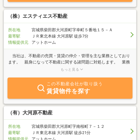
にご相談に応じます。
（株）エスティエス不動産
所在地
宮城県柴田郡大河原町字幸町５番地１５－Ａ
最寄駅
ＪＲ東北本線 大河原駅 徒歩7分
情報提供元
アットホーム
当社は、不動産の売買・賃貸の仲介・管理を主な業務としており
ます。 親身になって不動産に関する諸問題に対処します。 業務
経験約30年 様々な実績たら経験を還元します。「売りたい」「買
もっと見る
いたい」「貸したい」「借りたい」何でもご相談下さい。安心して
ご相談下さい。
この不動産会社が取り扱う
賃貸物件を探す
（有）大河原不動産
所在地
宮城県柴田郡大河原町字南桜町７－１２
最寄駅
ＪＲ東北本線 大河原駅 徒歩21分
情報提供元
アットホーム