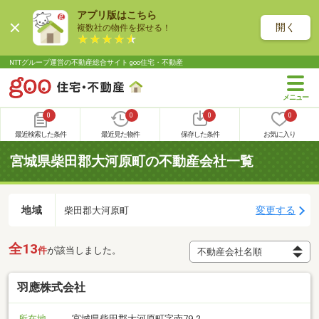
アプリ版はこちら
開く
複数社の物件を探せる！
NTTグループ運営の不動産総合サイト goo住宅・不動産
0
0
0
0
最近検索した条件
最近見た物件
保存した条件
お気に入り
宮城県柴田郡大河原町の不動産会社一覧
地域
変更する
柴田郡大河原町
全13
件
が該当しました。
羽應株式会社
所在地
宮城県柴田郡大河原町字南79-2