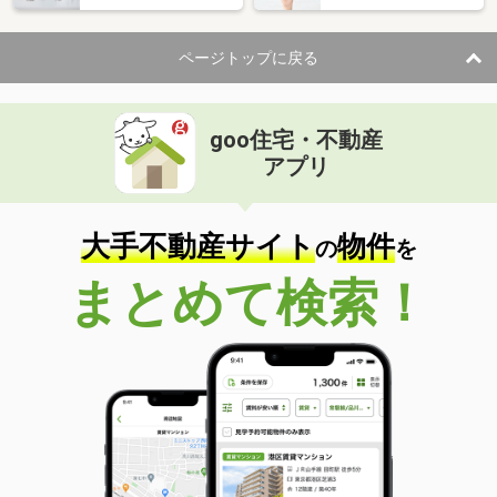
ページトップに戻る
goo住宅・不動産
アプリ
大手不動産サイト
物件
の
を
まとめて検索！