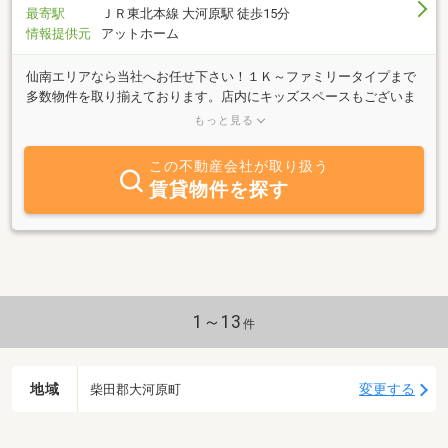
最寄駅
ＪＲ東北本線 大河原駅 徒歩15分
情報提供元
アットホーム
仙南エリアなら当社へお任せ下さい！１Ｋ～ファミリータイプまで
多数物件を取り揃えております。店内にキッズスペースもございま
すので、お子様連れの方も安心してご来店下さい。当社女性スタッ
もっと見る
フが笑顔でお待ちしております。あなたの理想のお部屋みつかりま
す。定休日なし。（夏季・年末年始以外営業中）営業時間平日9：
この不動産会社が取り扱う
00～18：00 土日祝9：00～17：30
賃貸物件を探す
1～13
件
地域
変更する
柴田郡大河原町