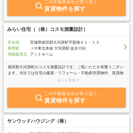
この不動産会社が取り扱う
賃貸物件を探す
みらい住宅（（株）コスモ測量設計）
所在地
宮城県柴田郡大河原町字新南６１－１３
最寄駅
ＪＲ東北本線 大河原駅 徒歩15分
情報提供元
アットホーム
柴田郡大河原町のコスモ測量設計です。ご覧いただき有難うござい
ます。当社では住宅の建築・リフォーム・不動産売買物件、賃貸物
件のご仲介を行なっております。当社で販売している建売住宅はこ
もっと見る
の度の地震の影響はありませんでした。お客様のご要望にあわせた
物件情報をご提供させていただきます。不動産に関する質問などご
この不動産会社が取り扱う
ざいましたら、どうぞお気軽にご連絡下さい。
賃貸物件を探す
サンウッドハウジング（株）