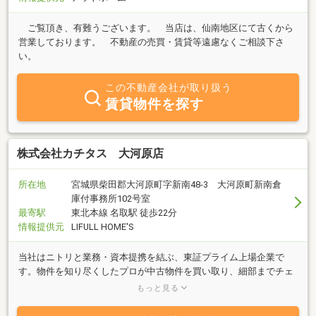
ご覧頂き、有難うございます。 当店は、仙南地区にて古くから
営業しております。 不動産の売買・賃貸等遠慮なくご相談下さ
い。
この不動産会社が取り扱う
賃貸物件を探す
株式会社カチタス 大河原店
所在地
宮城県柴田郡大河原町字新南48-3 大河原町新南倉
庫付事務所102号室
最寄駅
東北本線 名取駅 徒歩22分
情報提供元
LIFULL HOME'S
当社はニトリと業務・資本提携を結ぶ、東証プライム上場企業で
す。物件を知り尽くしたプロが中古物件を買い取り、細部までチェ
ックし、自社規格に沿って丁寧にリフォームしているので、ご購入
もっと見る
後も安心が続きます。