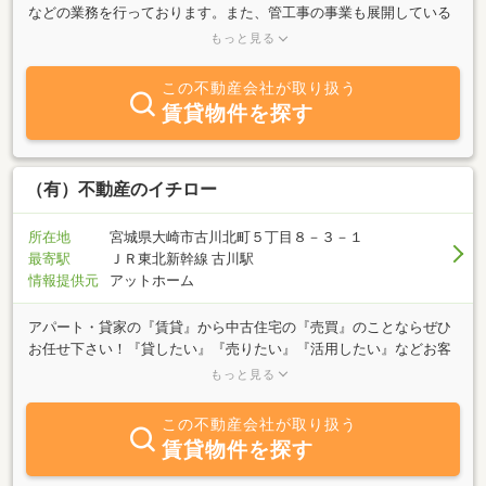
などの業務を行っております。また、管工事の事業も展開している
ため、水廻りに関するトラブルにも迅速に対応いたします！ご相談
もっと見る
からご契約まで、細やかな気配りと、丁寧な対応を心掛けておりま
す。詳細の物件資料のご請求や、内覧のご予約は、お電話・メー
この不動産会社が取り扱う
ル・LINEにて、お気軽にご連絡ください♪
賃貸物件を探す
（有）不動産のイチロー
所在地
宮城県大崎市古川北町５丁目８－３－１
最寄駅
ＪＲ東北新幹線 古川駅
情報提供元
アットホーム
アパート・貸家の『賃貸』から中古住宅の『売買』のことならぜひ
お任せ下さい！『貸したい』『売りたい』『活用したい』などお客
様のニーズに応えるべく『住まいの総合商社』として最新情報の収
もっと見る
集と提供に取組んでいます！アパート・貸家・売地のことなら弊社
へ連絡を！☆きっとみつかる希望の住まい☆
この不動産会社が取り扱う
賃貸物件を探す