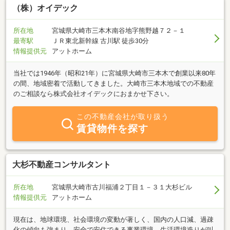
だきます。皆さまからのお問合せを心よりお待ちしております。
（株）オイデック
所在地
宮城県大崎市三本木南谷地字熊野越７２－１
最寄駅
ＪＲ東北新幹線 古川駅 徒歩30分
情報提供元
アットホーム
当社では1946年（昭和21年）に宮城県大崎市三本木で創業以来80年
の間、地域密着で活動してきました。大崎市三本木地域での不動産
のご相談なら株式会社オイデックにおまかせ下さい。
この不動産会社が取り扱う
賃貸物件を探す
大杉不動産コンサルタント
所在地
宮城県大崎市古川福浦２丁目１－３１大杉ビル
情報提供元
アットホーム
現在は、地球環境、社会環境の変動が著しく、国内の人口減、過疎
化の傾向も強まり、安全で安住できる事業環境、生活環境造りが叫