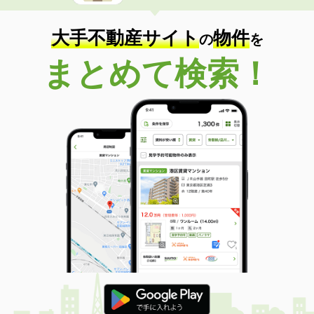
大手不動産サイト
物件
の
を
まとめて検索！