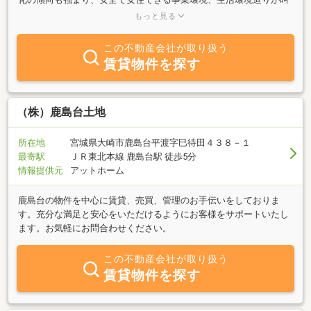
ばれております。当社は、現在のような一極集中、過密の都市づく
もっと見る
りから、豊富な自然環境を生かしながら、インフラ設備はもちろ
ん、スマート・コミュニティのシステムの整った人間性・夢のある
この不動産会社が取り扱う
地域づくりを目指した不動産利用を考えております。当社は、微力
賃貸物件を探す
ながら長年この県北地方を中心に、豊富は不動産情報の中で、個別
性あるお客様の不動産利用、売買の必要性を親身に相談を受け付
け、いまある情報の中で、最善の提案を心がけて仕事をいたしてお
ります。当社の事業内容としては、事業用の物件の売買、賃貸借を
（株）鹿島台土地
中心に、住宅地の紹介、住宅の媒介業務、他、個人の相続はじめ
種々の不動産に関しての相談、査定業務、テナント立地の診断業務
所在地
宮城県大崎市鹿島台平渡字巳待田４３８－１
等を誠心誠意に行っております。
最寄駅
ＪＲ東北本線 鹿島台駅 徒歩5分
情報提供元
アットホーム
鹿島台の物件を中心に賃貸、売買、管理のお手伝いをしておりま
す。充分な満足と安心をいただけるようにお客様をサポートいたし
ます。お気軽にお問合わせください。
この不動産会社が取り扱う
賃貸物件を探す