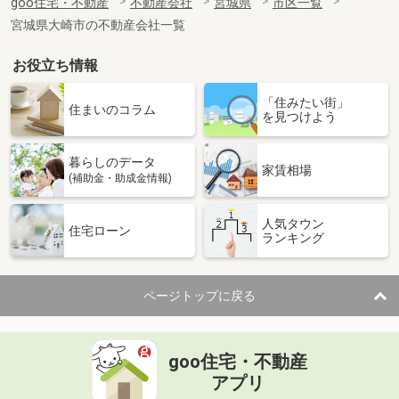
goo住宅・不動産
不動産会社
宮城県
市区一覧
宮城県大崎市の不動産会社一覧
お役立ち情報
「住みたい街」
住まいのコラム
を見つけよう
暮らしのデータ
家賃相場
(補助金・助成金情報)
人気タウン
住宅ローン
ランキング
ページトップに戻る
goo住宅・不動産
アプリ