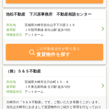
数の建築会社がプラン・見積りを作成しプレゼンテーションをして
くれるシステムです。建築会社が同じ条件のもと競い合うことによ
ってパンフレットや展示場では計り知れない違いを体感していただ
池松不動産 下川原事務所 不動産相談センター
き、理想の住まいを建築する会社を自分で比較し判断することが可
能となります。住宅資金のご相談、新築、建替のご相談、土地探し
所在地
宮城県大崎市岩出山字下川原２１６
やリフォーム・外構など住まいづくりに関することは何でもお気軽
最寄駅
ＪＲ陸羽東線 岩出山駅 徒歩10分
にご相談ください。
情報提供元
アットホーム
この不動産会社が取り扱う
賃貸物件を探す
（株）Ｓ＆Ｓ不動産
所在地
宮城県大崎市古川台町１０－８
最寄駅
ＪＲ東北新幹線 古川駅 徒歩10分
情報提供元
アットホーム
大崎市の『Ｓ＆Ｓ不動産』です。ご覧いただき有難うございます。
当社は大崎市におきまして賃貸物件のご紹介と管理を行なっており