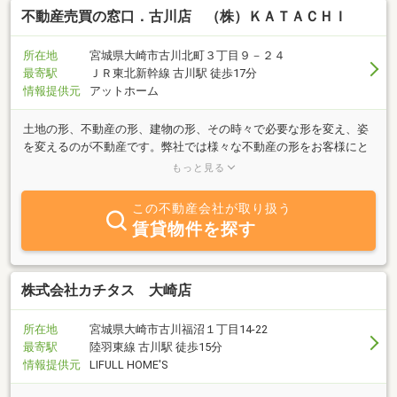
不動産売買の窓口．古川店 （株）ＫＡＴＡＣＨＩ
所在地
宮城県大崎市古川北町３丁目９－２４
最寄駅
ＪＲ東北新幹線 古川駅 徒歩17分
情報提供元
アットホーム
土地の形、不動産の形、建物の形、その時々で必要な形を変え、姿
を変えるのが不動産です。弊社では様々な不動産の形をお客様にと
って、最善のご提案、そして質の高いサービスを提供できるよう組
もっと見る
織一体となって日々取り組んでいます。不動産売買の窓口古川店で
は取り扱いエリアを絞り、より緻密な情報収集、豊富な経験と知識
この不動産会社が取り扱う
による適切なご提案、スピーディーな対応を心掛け、充実のサポー
賃貸物件を探す
トを実現します。大崎市、登米市、栗原市、加美市、色麻町、大和
町、大衡村、美里町、涌谷町、大郷町の不動産に関するお悩み、ご
相談、お手伝いは不動産売買の窓口古川店にお任せ下さい。不動産
売買の窓口古川店はお客様ひとりひとりの思いにお答えします。
株式会社カチタス 大崎店
所在地
宮城県大崎市古川福沼１丁目14-22
最寄駅
陸羽東線 古川駅 徒歩15分
情報提供元
LIFULL HOME'S