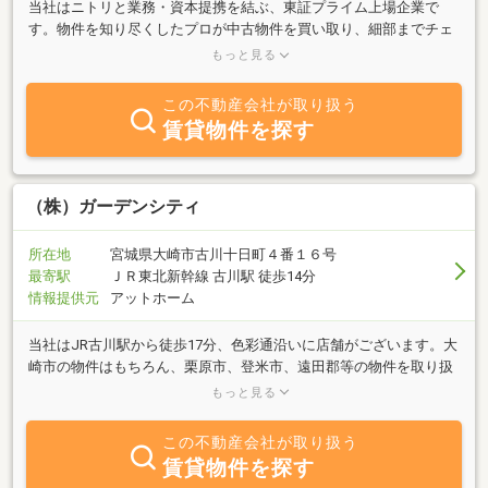
当社はニトリと業務・資本提携を結ぶ、東証プライム上場企業で
す。物件を知り尽くしたプロが中古物件を買い取り、細部までチェ
ックし、自社規格に沿って丁寧にリフォームしているので、ご購入
もっと見る
後も安心が続きます。
この不動産会社が取り扱う
賃貸物件を探す
（株）ガーデンシティ
所在地
宮城県大崎市古川十日町４番１６号
最寄駅
ＪＲ東北新幹線 古川駅 徒歩14分
情報提供元
アットホーム
当社はJR古川駅から徒歩17分、色彩通沿いに店舗がございます。大
崎市の物件はもちろん、栗原市、登米市、遠田郡等の物件を取り扱
いしております。お客様のご希望をお聞かせ頂ければ真心を込めて
もっと見る
ぴったりのお部屋を紹介させていただきます。(株)ガーデンシティ
社員一同、心より皆様からのお問合せ・ご来店をお待ちしておりま
この不動産会社が取り扱う
す。
賃貸物件を探す