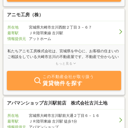
アニモ工房（株）
所在地
宮城県大崎市古川西館２丁目３－６７
最寄駅
ＪＲ陸羽東線 古川駅
情報提供元
アットホーム
私たちアニモ工房株式会社は、宮城県を中心に、お客様の住まいの
ご相談をしている大崎市古川の不動産屋です。不動産で分からない
ことなど、ご相談がございましたら、お客様目線で誠実にご提案を
もっと見る
させて頂きます。
この不動産会社が取り扱う
賃貸物件を探す
アパマンショップ古川駅前店 株式会社古川土地
所在地
宮城県大崎市古川駅前大通２丁目６－１６
最寄駅
ＪＲ陸羽東線 古川駅 徒歩1分
情報提供元
アパマンショップ