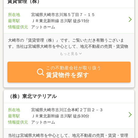
賃貸管理（株）
所在地
宮城県大崎市古川旭５丁目７－１５
最寄駅
ＪＲ東北新幹線 古川駅 徒歩15分
情報提供元
アットホーム
大崎市の『賃貸管理（株）』です。ご覧いただき有難うございま
す。当社は宮城県大崎市を中心として、地元不動産の売買・賃貸物
件のご紹介と管理を行う会社です。不動産に関することは何でもお
もっと見る
気軽にご相談ください。建築予定の新築物件について知りたい」
「ペットと一緒に住める物件を探したい」等お客様のご要望に合わ
この不動産会社が取り扱う
せて物件情報をご提供させていただきます。地元に強い当社の担当
賃貸物件を探す
者が色々な角度からご提案させていただきます。また当社管理の物
件につきましては入居後のトラブル回避などのご相談も承ります。
些細なことでも結構です。是非お気軽にご相談ください。
（株）東北マテリアル
所在地
宮城県大崎市古川江合本町２丁目２－３
最寄駅
ＪＲ東北新幹線 古川駅 徒歩30分
情報提供元
アットホーム
当社は宮城県大崎市を中心として、地元不動産の売買・賃貸・管理