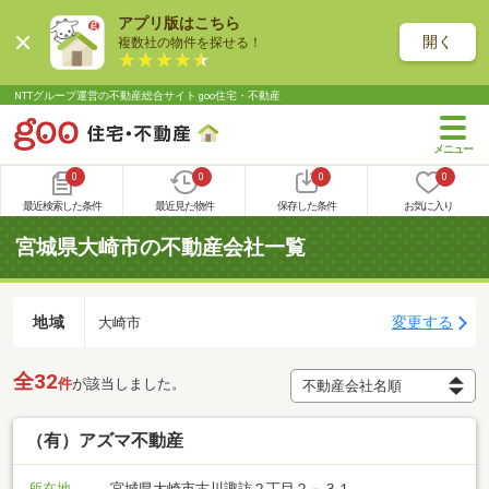
アプリ版はこちら
開く
複数社の物件を探せる！
NTTグループ運営の不動産総合サイト goo住宅・不動産
0
0
0
0
最近検索した条件
最近見た物件
保存した条件
お気に入り
宮城県大崎市の不動産会社一覧
地域
変更する
大崎市
全32
件
が該当しました。
（有）アズマ不動産
所在地
宮城県大崎市古川諏訪２丁目２－３１