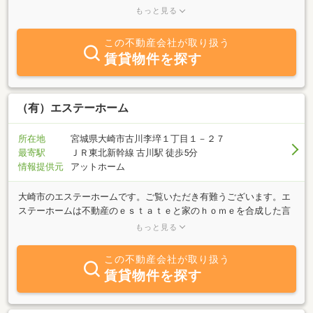
ます。お客様のご要望に合わせた物件探しは勿論の事、敷金・礼
もっと見る
金・仲介料負担無物件やペット飼育可能な物件、現在建築中の物件
など他店に無い物件情報もございます。お部屋探しは大崎市内に多
この不動産会社が取り扱う
くの管理物件を有する当社へご相談ください。安心・安全な取引を
賃貸物件を探す
モットーに経験豊かなスタッフがいろいろな角度からアドバイスを
させていただきます。まずはお気軽にお問合せください。
（有）エステーホーム
所在地
宮城県大崎市古川李埣１丁目１－２７
最寄駅
ＪＲ東北新幹線 古川駅 徒歩5分
情報提供元
アットホーム
大崎市のエステーホームです。ご覧いただき有難うございます。エ
ステーホームは不動産のｅｓｔａｔｅと家のｈｏｍｅを合成した言
葉です。また、代表者のイニシャルＳ・Ｔをひっかけてもいます。
もっと見る
名前のとおり、家づくり（建築）が好きな不動産屋で
す。 ・・・ちょっとこだわりの空間が欲しい
この不動産会社が取り扱う
方・・・ ・・・ひと工夫した家に住みたい方・・・ 楽し
賃貸物件を探す
いひとときを大切にしたい方・・・是非大崎市での物件探しは当社
までご連絡ください。売地・売家の情報は勿論の事、アパート・マ
ンション・貸家など皆さまのご要望に合う物件をご提案させていた