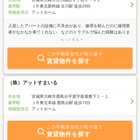
最寄駅
ＪＲ東北新幹線 古川駅 徒歩29分
情報提供元
アットホーム
入居したアパートの設備に不具合があり、修理を頼んだのに修理業
者がなかなか来てくれない、などのトラブルで悩んだ経験はありま
せんか？アズマ不動産の物件には、こんなトラブルは起こりませ
もっと見る
ん。なぜなら、設計から施工に至るまで、すべて関連会社のアズマ
ハウスが手掛けたものばかりだからです。不動産会社と建設会社が
この不動産会社が取り扱う
密接な関係にあるからこそ実現できるサービスで快適な暮らしを提
賃貸物件を探す
供します！
（株）アットすまいる
所在地
宮城県大崎市鹿島台平渡字新屋敷下１－１
最寄駅
ＪＲ東北本線 鹿島台駅 徒歩15分
情報提供元
アットホーム
この不動産会社が取り扱う
賃貸物件を探す