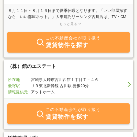
８月１１日～８月１６日まで夏季休暇となります。「いい部屋探す
なら、いい部屋ネット。」大東建託リーシング古川店は、TV・CM
でおなじみの大東建託グループ直営の不動産会社です。大崎市で賃
もっと見る
貸アパート・マンション・賃貸住宅のお部屋探しなら当店へ。管理
戸数29年連続No.1（131.7万戸）、仲介件数16年連続No.1（34.5万
この不動産会社が取り扱う
件）の実績を誇り、豊富な物件情報をご用意。LINEでのお問い合わ
賃貸物件を探す
せやオンライン内見・重説、現地案内にも対応。9言語対応で外国
籍のお客様も安心です。マイホーム購入のご相談もお気軽にどう
ぞ。※出典：週刊全国賃貸住宅新聞（25年8月4日号管理戸数／26年1
月5日号仲介件数各ランキング実績）
（株）館のエステート
所在地
宮城県大崎市古川西館１丁目７－４６
最寄駅
ＪＲ東北新幹線 古川駅 徒歩20分
情報提供元
アットホーム
この不動産会社が取り扱う
賃貸物件を探す