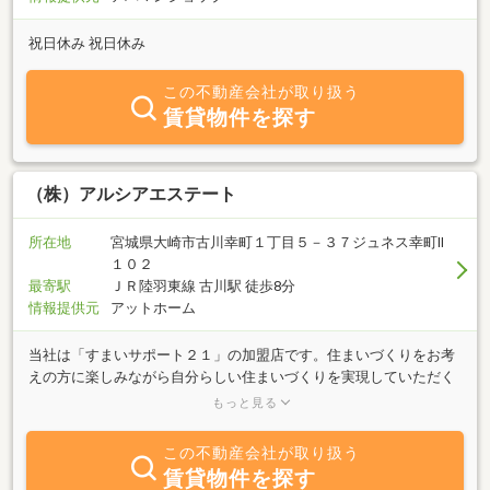
祝日休み 祝日休み
この不動産会社が取り扱う
賃貸物件を探す
（株）アルシアエステート
所在地
宮城県大崎市古川幸町１丁目５－３７ジュネス幸町Ⅱ
１０２
最寄駅
ＪＲ陸羽東線 古川駅 徒歩8分
情報提供元
アットホーム
当社は「すまいサポート２１」の加盟店です。住まいづくりをお考
えの方に楽しみながら自分らしい住まいづくりを実現していただく
ために、一級建築士、ファイナルシャルプランナー、土地建物取引
もっと見る
士など、それぞれの専門家が中立・公平な第三者の立場でサポート
いたします。当社には大手ハウスメーカーから工務店まで約５０社
この不動産会社が取り扱う
の建築会社が登録しており、「設計コンペ」を通じて建築会社をお
賃貸物件を探す
選びいただけます。設計コンペとはお客様の要望・予算に合わせ複