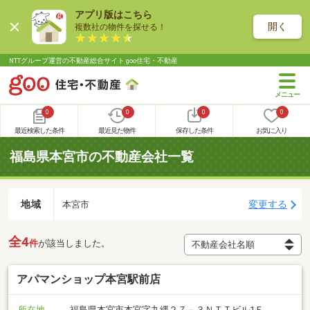
アプリ版はこちら
開く
複数社の物件を探せる！
NTTグループ運営の不動産総合サイト goo住宅・不動産
0
0
0
0
最近検索した条件
最近見た物件
保存した条件
お気に入り
福島県本宮市の不動産会社一覧
地域
変更する
本宮市
全4
件
が該当しました。
アパマンショップ本宮駅前店
所在地
福島県本宮市本宮字九縄２７－３ＮＴＴビル1Ｆ