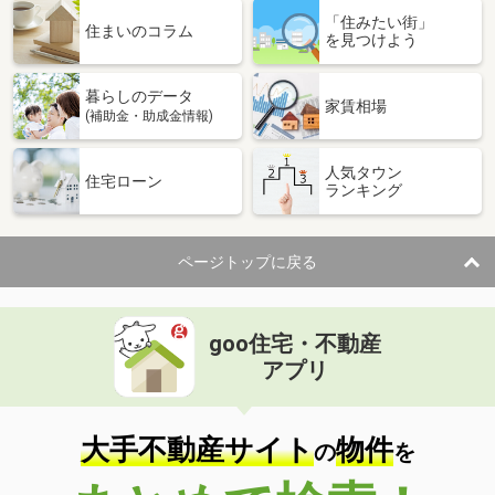
「住みたい街」
住まいのコラム
を見つけよう
暮らしのデータ
家賃相場
(補助金・助成金情報)
人気タウン
住宅ローン
ランキング
ページトップに戻る
goo住宅・不動産
アプリ
大手不動産サイト
物件
の
を