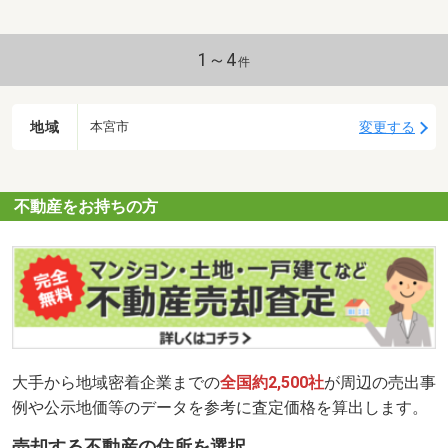
1～4
件
地域
変更する
本宮市
不動産をお持ちの方
大手から地域密着企業までの
全国約2,500社
が周辺の売出事
例や公示地価等のデータを参考に査定価格を算出します。
売却する不動産の住所を選択