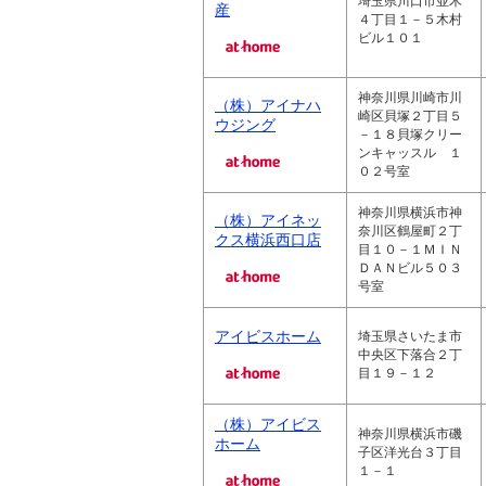
埼玉県川口市並木
産
４丁目１－５木村
ビル１０１
神奈川県川崎市川
（株）アイナハ
崎区貝塚２丁目５
ウジング
－１８貝塚クリー
ンキャッスル １
０２号室
神奈川県横浜市神
（株）アイネッ
奈川区鶴屋町２丁
クス横浜西口店
目１０－１ＭＩＮ
ＤＡＮビル５０３
号室
アイビスホーム
埼玉県さいたま市
中央区下落合２丁
目１９－１２
（株）アイビス
神奈川県横浜市磯
ホーム
子区洋光台３丁目
１－１