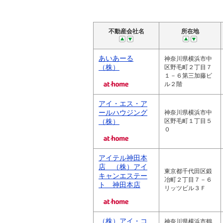
不動産会社名
所在地
あいあーる
神奈川県横浜市中
（株）
区野毛町２丁目７
１－６第三加藤ビ
ル２階
アイ・エス・ア
ールハウジング
神奈川県横浜市中
（株）
区野毛町１丁目５
０
アイテル神田本
店 （株）アイ
東京都千代田区鍛
キャンエステー
冶町２丁目７－６
ト 神田本店
リッツビル３Ｆ
（株）アイ・コ
神奈川県横浜市鶴