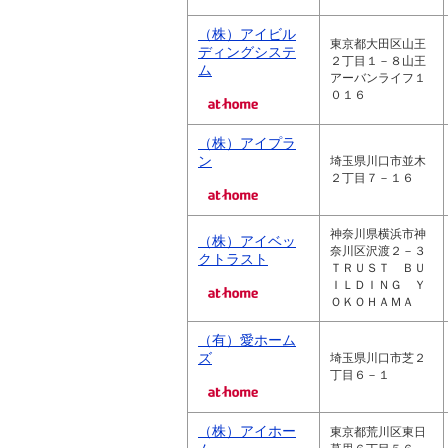
（株）アイビル
東京都大田区山王
ディングシステ
２丁目１－８山王
ム
アーバンライフ１
０１６
（株）アイプラ
ン
埼玉県川口市並木
２丁目７－１６
神奈川県横浜市神
（株）アイベッ
奈川区沢渡２－３
クトラスト
ＴＲＵＳＴ ＢＵ
ＩＬＤＩＮＧ Ｙ
ＯＫＯＨＡＭＡ
（有）愛ホーム
ズ
埼玉県川口市芝２
丁目６－１
（株）アイホー
東京都荒川区東日