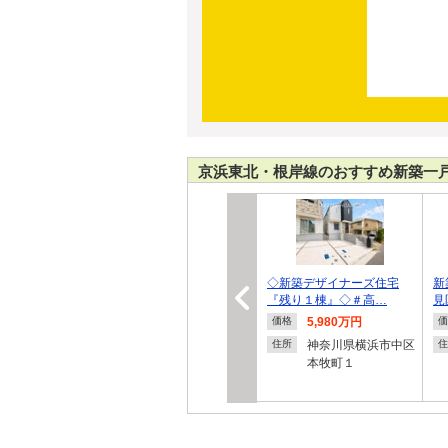
京浜東北・根岸線のおすすめ新築一
◇新築デザイナーズ住宅
新
『残り１棟』◇＃高…
見
5,980万円
価格
価
神奈川県横浜市中区
住所
住
本牧町１