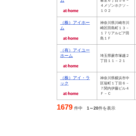
ム
暮里６丁目５６－
４メゾンホクソ－
１０２
（株）アイホー
神奈川県川崎市川
ム
崎区田島町１３－
１７リアルピア田
島１Ｆ
（有）アイユー
ホーム
埼玉県蕨市塚越２
丁目１１－２１
（株）アイ・ラ
神奈川県横浜市中
ック
区翁町１丁目６－
７関内伊藤ビル４
Ｆ－Ｃ
1679
件中
1～20
件を表示