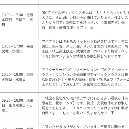
(株)アイビルディングシステムは、人と人とのつながり
10:00～17:30 毎週
大切に、きめ細かい対応を心掛けております。住まいの
水曜日、日曜日、祝
ことなら何でも気軽にご相談下さい。【業務内容】売
日
買・賃貸・建物管理・リフォーム
アイプランは埼玉県のペット可不動産専門店です。主に
10:00～17:00 毎週
川口、鳩ヶ谷、戸田、蕨、さいたま市の（京浜東北・埼
火曜・水曜日
京線・埼玉高速鉄道・武蔵野線）のペット可賃貸・ペッ
ト可分譲マンションの情報を多数公開しております。…
アフターサービス付リノベーション住宅のアイベックト
10:00～19:00 毎週
ラスト！マンション高価買取中アイベックトラストは横
火曜日・水曜日
浜駅徒歩7分！不動産の売買・賃貸・管理及びリフォー
工事など行っております。お気軽にご来店ください。
地図を見て来て頂ければすぐにわかる赤い看板が【有
09:30～18:00 木曜
限会社 愛ホームズ】です。賃貸・売買物件を多数取り
日、第３水曜日・日
揃えております。 １Ｒ〜ファミリー向けまで物件数が
曜日
自慢です。 ちょっと覗いて見ませんか？ 不…
ご覧いただきありがとうございます。不動産に関わるこ