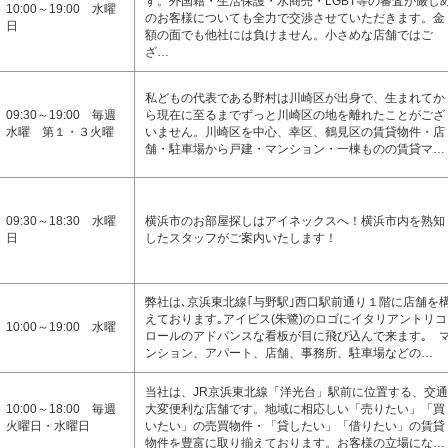
す。外国籍・生活保護・水商売・LGBT等の審査が厳し
10:00～19:00 水曜
のお客様についても全力で交渉させていただきます。金
日
額の面でも他社には負けません。小さめな店舗ではご
ざ…
私どもの代表である野村は川崎区が出身で、生まれてか
09:30～19:00 毎週
ら現在に至るまでずっと川崎区の地を離れたことがござ
水曜 第１・３火曜
いません。川崎区を中心、幸区、鶴見区の賃貸物件・店
舗・駐車場から戸建・マンション・一棟ものの賃貸マ…
09:30～18:30 水曜
横浜市のお部屋探しはアイネックスへ！横浜市内を熟知
日
したスタッフがご案内いたします！
弊社は､京浜東北線｢与野駅｣西口駅前通り１階に店舗を
えております｡アイビス(朱鷺)のロゴにイタリアントリコ
10:00～19:00 水曜
ロールのアドバンスな看板が目に飛び込んで来ます｡ 
ンション、アパート、店舗、事務所、駐車場などの…
当社は、JR京浜東北線「洋光台」駅前に位置する、交通
10:00～18:00 毎週
大変便利な店舗です。地域に相応しい「売りたい」「買
火曜日・水曜日
いたい」の売買物件・「貸したい」「借りたい」の賃貸
物件を豊富に取り揃えております。お客様の立場にな…