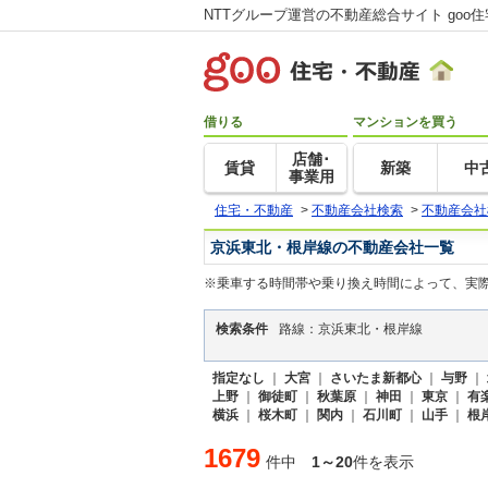
NTTグループ運営の不動産総合サイト goo
借りる
マンションを買う
店舗･
賃貸
新築
中
事業用
住宅・不動産
>
不動産会社検索
>
不動産会社
京浜東北・根岸線の不動産会社一覧
※乗車する時間帯や乗り換え時間によって、実
検索条件
路線：京浜東北・根岸線
指定なし
｜
大宮
｜
さいたま新都心
｜
与野
｜
上野
｜
御徒町
｜
秋葉原
｜
神田
｜
東京
｜
有
横浜
｜
桜木町
｜
関内
｜
石川町
｜
山手
｜
根
1679
件中
1～20
件を表示