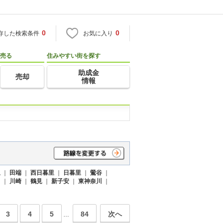
0
0
存した検索条件
お気に入り
売る
住みやすい街を探す
助成金
売却
情報
里
｜
田端
｜
西日暮里
｜
日暮里
｜
鶯谷
｜
田
｜
川崎
｜
鶴見
｜
新子安
｜
東神奈川
｜
3
4
5
84
次へ
…