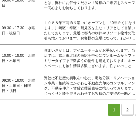
09:00～18:00 水曜
とは、弊社にお任せください！皆様のご来店をスタッフ
日
一同心よりお待ちしております。
１９８８年市電通り沿いにオープンし、40年近くになり
09:30～17:30 水曜
ます。川崎区・幸区・鶴見区を主なエリアとして営業い
日・祝祭日
たしております。最近は都内の物件やリゾート物件の取
引も増えております。お客様の立場になって、わかり…
住まいさがしは、アイユーホームがお手伝いします。当
10:00～18:00 水曜
店では、京浜東北線の蕨駅を中心にワンルームからファ
日・木曜日
ミリータイプまで数多くの物件を揃えております。ホー
ムページにも物件情報多数ございます。住まいのこと…
弊社は不動産の買取を中心に、宅地分譲・リノベーショ
09:30～18:00 水曜
ン事業・相続等にかかわる不動産売却のコンサルティン
日・土曜日・日曜
グ、不動産仲介・賃貸管理業務等に携わっております。
日・祝日
じっくりと膝を突き合わせてお客様のご要望の一助と…
1
2