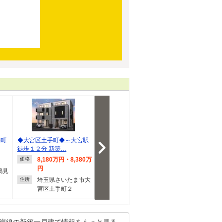
谷町
◆大宮区土手町◆～大宮駅
横浜市中区新山下1丁目
☆彡◇デザイ
徒歩１２分 新築…
新築戸建2棟
【全３棟最終
8,180万円・8,380万
1億1,800万円・1億
7,280
価格
価格
価格
円
2,800万円
鶴見
神奈川
住所
埼玉県さいたま市大
神奈川県横浜市中区
区富士
住所
住所
宮区土手町２
新山下１
岸線の新築一戸建て情報をもっと見る