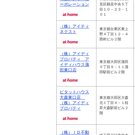
ーポレーション
見区鶴見中央５丁
目１０－２３－１
０１
（株）アイティ
東京都台東区東上
ネクスト
野４丁目１２－４
西村ビル２階
（株）アイディ
プロパティ ア
東京都大田区蒲田
イディハウス蒲
５丁目９－１１蒲
田東口店
田駅前ビル２階
ピタットハウス
大森東口店
東京都大田区大森
（株）アイディ
北１丁目４－１桂
プロパティ
昇大森駅前ビル２
階
（株）ＩＤ不動