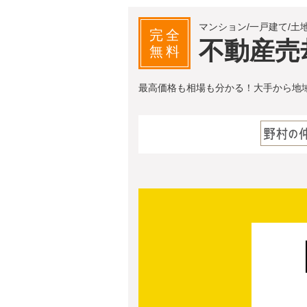
マンション/一戸建て/土
完全
不動産売
無料
最高価格も相場も分かる！大手から地