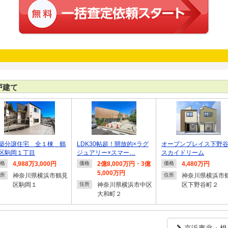
戸建て
築分譲住宅 全１棟 鶴
LDK30帖超！開放的×ラグ
オープンプレイス下野
区駒岡１丁目
ジュアリー×スマー…
スカイドリーム
4,988万3,000円
2億8,000万円・3億
4,480万円
格
価格
価格
5,000万円
神奈川県横浜市鶴見
神奈川県横浜市
所
住所
区駒岡１
神奈川県横浜市中区
区下野谷町２
住所
大和町２
京浜東北・根