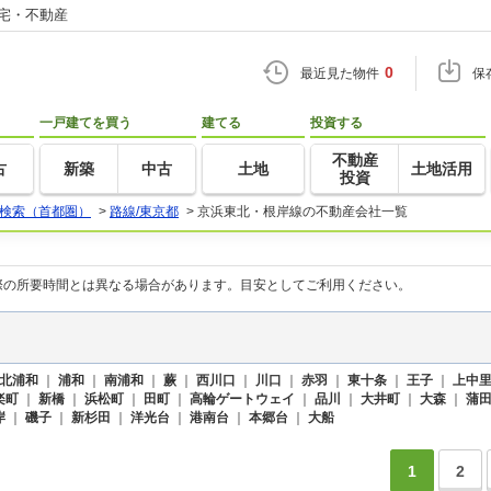
住宅・不動産
0
最近見た物件
保
一戸建てを買う
建てる
投資する
不動産
古
新築
中古
土地
土地活用
投資
検索（首都圏）
>
路線/東京都
>
京浜東北・根岸線の不動産会社一覧
際の所要時間とは異なる場合があります。目安としてご利用ください。
北浦和
｜
浦和
｜
南浦和
｜
蕨
｜
西川口
｜
川口
｜
赤羽
｜
東十条
｜
王子
｜
上中
楽町
｜
新橋
｜
浜松町
｜
田町
｜
高輪ゲートウェイ
｜
品川
｜
大井町
｜
大森
｜
蒲
岸
｜
磯子
｜
新杉田
｜
洋光台
｜
港南台
｜
本郷台
｜
大船
1
2