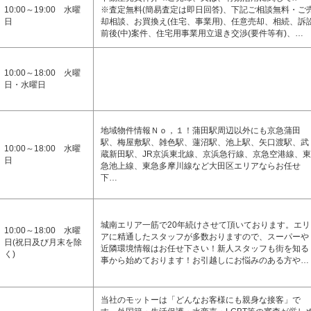
10:00～19:00 水曜
※査定無料(簡易査定は即日回答)、下記ご相談無料・ご
日
却相談、お買換え(住宅、事業用)、任意売却、相続、訴
前後(中)案件、住宅用事業用立退き交渉(要件等有)、…
10:00～18:00 火曜
日・水曜日
地域物件情報Ｎｏ，１！蒲田駅周辺以外にも京急蒲田
駅、梅屋敷駅、雑色駅、蓮沼駅、池上駅、矢口渡駅、武
10:00～18:00 水曜
蔵新田駅、JR京浜東北線、京浜急行線、京急空港線、東
日
急池上線、東急多摩川線など大田区エリアならお任せ
下…
城南エリア一筋で20年続けさせて頂いております。エリ
10:00～18:00 水曜
アに精通したスタッフが多数おりますので、スーパーや
日(祝日及び月末を除
近隣環境情報はお任せ下さい！新人スタッフも街を知る
く)
事から始めております！お引越しにお悩みのある方や…
当社のモットーは「どんなお客様にも親身な接客」で