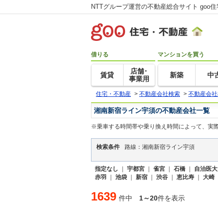
NTTグループ運営の不動産総合サイト goo
借りる
マンションを買う
店舗･
賃貸
新築
中
事業用
住宅・不動産
>
不動産会社検索
>
不動産会社
湘南新宿ライン宇須の不動産会社一覧
※乗車する時間帯や乗り換え時間によって、実
検索条件
路線：湘南新宿ライン宇須
指定なし
｜
宇都宮
｜
雀宮
｜
石橋
｜
自治医大
赤羽
｜
池袋
｜
新宿
｜
渋谷
｜
恵比寿
｜
大崎
1639
件中
1～20
件を表示