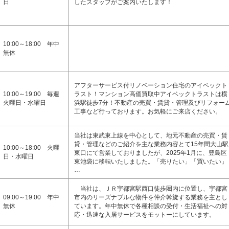
日
したスタッフがご案内いたします！
10:00～18:00 年中
無休
アフターサービス付リノベーション住宅のアイベックト
10:00～19:00 毎週
ラスト！マンション高価買取中アイベックトラストは横
火曜日・水曜日
浜駅徒歩7分！不動産の売買・賃貸・管理及びリフォー
工事など行っております。お気軽にご来店ください。
当社は東武東上線を中心として、地元不動産の売買・賃
貸・管理などのご紹介を主な業務内容とて15年間大山駅
10:00～18:00 火曜
東口にて営業しておりましたが、2025年1月に、豊島区
日・水曜日
東池袋に移転いたしました。「売りたい」「買いたい」
…
当社は、ＪＲ宇都宮駅西口徒歩圏内に位置し、宇都宮
09:00～19:00 年中
市内のリーズナブルな物件を仲介斡旋する業務を主とし
無休
ています。年中無休で各種相談の受付・生活福祉への対
応・迅速な入居サービスをモットーにしています。