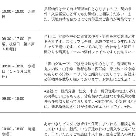
掲載物件は全て自社管理物件となりますので、契約条
10:00～18:00 水曜
件・入居審査など何でもお気軽にご相談ください！ま
日
た、現地お待ち合わせにてお部屋のご案内が可能です！
当社は、池袋を中心に賃貸の仲介・管理を主な業務とす
09:30～17:00 日
る会社です。スタッフは全員、池袋で業歴１０年以上の
曜、祝祭日 第３第
キャリア揃いです。メールでのお問い合わせも大歓迎！
４月曜日
間取りや写真もメールの添付ファイルですぐお送りい…
「青山グループ」では池袋駅を中心として、有楽町線・
09:30～18:30 水曜
丸ノ内線・山手線・副都心線・西武線・東上線・埼京線
日（１－３月は無
のあらゆる沿線・エリアをご紹介しております。自社未
休）
公開物件多数取り揃えております。お気軽にご来店く…
●当社は、新築分譲・注文・中古・賃貸住宅の住まい探
のお手伝いはもちろん、貸店舗や売店舗など事業用の物
09:00～18:00
件も多数取り扱っております。●注文住宅、分譲住宅と
に、発泡断熱吹き付けが標準の省エネ住宅です。●分…
あかつきリビングでは皆様の住宅にまつわるご相談を承
10:00～18:00 毎週
っております。新築、中古戸建物件のご購入やご売却な
水曜日
ど、日々いただくご相談は十人十色。住宅ご購入の流れ