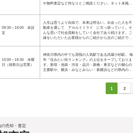
や無料査定など何なりとご相談ください。ネット未掲…
人生は思うより自由で、未来は明るい。出会った人を不
09:30～18:00 未設
動産を通して アカルイミライ に引っ張っていく。そ
定
んな思いで社会貢献をしていく会社であり続けます。ご
縁をいただいたお客様からのご紹介から次のご紹介で…
神奈川県内の中でも屈指の人気駅である武蔵小杉駅。 毎
10:00～18:30 水曜
年『住みたい街ランキング』の上位をキープしておりま
日（祝祭日は営業）
す。新宿・池袋・渋谷・品川・新橋・東京などの都心の
主要駅や、横浜・みなとみらい・新横浜などの県内の…
1
2
地の売却・査定