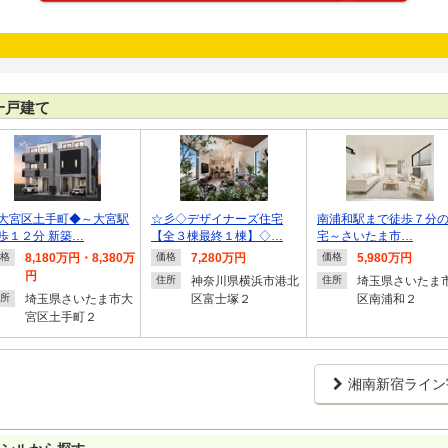
一戸建て
大宮区土手町◆～大宮駅
☆彡◇デザイナーズ住宅
南浦和駅まで徒歩７分
歩１２分 新築…
【全３棟最終１棟】◇…
宅～さいたま市…
8,180万円・8,380万
7,280万円
5,980万円
格
価格
価格
円
神奈川県横浜市港北
埼玉県さいたま
住所
住所
埼玉県さいたま市大
区富士塚２
区南浦和２
所
宮区土手町２
湘南新宿ライン