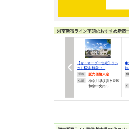
湘南新宿ライン宇須のおすすめ新築
【セミオーダー住宅】ラシ
◆
ット横浜 和泉中…
徒
販売価格未定
価格
価
神奈川県横浜市泉区
住所
和泉中央南３
住