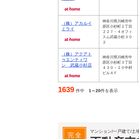
神奈川県川崎市中
（株）アカルイ
原区小杉町２丁目
ミライ
２２７－４オフィ
スム武蔵小杉３０
２
（株）アクアト
神奈川県川崎市中
ゥエンティワ
原区小杉町３丁目
ン 武蔵小杉店
４３０－２０中村
ビル４Ｆ
1639
件中
1～20
件を表示
マンション/一戸建て/土
完全