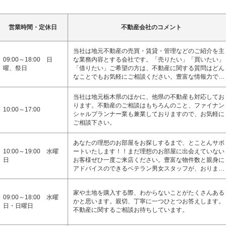
営業時間・定休日
不動産会社のコメント
当社は地元不動産の売買・賃貸・管理などのご紹介を主
09:00～18:00 日
な業務内容とする会社です。「売りたい」「買いたい」
曜、祭日
「借りたい」ご希望の方は、不動産に関する質問はどん
なことでもお気軽にご相談ください。豊富な情報力で…
当社は地元栃木県のほかに、他県の不動産も対応してお
ります。不動産のご相談はもちろんのこと、ファイナン
10:00～17:00
シャルプランナー業も兼業しておりますので、お気軽に
ご相談下さい。
あなたの理想のお部屋をお探しするまで、とことんサポ
10:00～19:00 水曜
ートいたします！！まだ理想のお部屋に出会えていない
日
お客様ぜひ一度ご来店ください。豊富な物件数と親身に
アドバイスのできるベテラン男女スタッフが、おりま…
家や土地を購入する際、わからないことがたくさんある
09:00～18:00 水曜
かと思います。親切、丁寧に一つひとつお答えします。
日・日曜日
不動産に関するご相談お待ちしています。