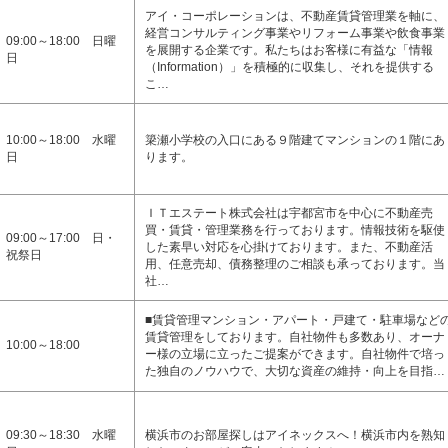
アイ・コーポレーションは、不動産賃貸管理業を軸に、
経営コンサルティング事業やリフォーム事業や飲食事業
09:00～18:00 日曜
を展開する企業です。私たちはお客様に有益な「情報
日
（Information）」を積極的に収集し、それを提供する
こ…
10:00～18:00 水曜
簗瀬小学校の入口にある９階建てマンションの１階にあ
日
ります。
ＩＴエステート株式会社は宇都宮市を中心に不動産売
買・賃貸・管理業務を行っております。情報技術を駆使
09:00～17:00 日・
した素早い対応を心掛けております。また、不動産活
祝祭日
用、任意売却、債務整理のご相談も承っております。当
社…
■賃貸管理マンション・アパート・戸建て・駐車場など
賃貸管理をしております。自社物件も多数あり、オーナ
10:00～18:00
ー様の立場に立ったご提案ができます。自社物件で培っ
た独自のノウハウで、大切な資産の維持・向上を目指…
09:30～18:30 水曜
横浜市のお部屋探しはアイネックスへ！横浜市内を熟知