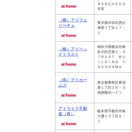
ＤＡＮビル５０３
号室
（株）アイフェ
東京都渋谷区恵比
リーチェ
寿西１丁目１７－
１
神奈川県横浜市神
（株）アイベッ
奈川区沢渡２－３
クトラスト
ＴＲＵＳＴ ＢＵ
ＩＬＤＩＮＧ Ｙ
ＯＫＯＨＡＭＡ
（有）アイホー
東京都豊島区東池
ムズ
袋１丁目３６－３
池袋陽光ハイツ
アイライク不動
栃木県宇都宮市南
産（有）
大通り３丁目６－
１