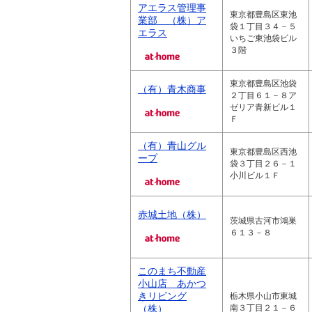
アエラス管理事
東京都豊島区東池
業部 （株）ア
袋１丁目３４－５
エラス
いちご東池袋ビル
３階
東京都豊島区池袋
（有）青木商事
２丁目６１－８ア
ゼリア青新ビル１
Ｆ
（有）青山グル
東京都豊島区西池
ープ
袋３丁目２６－１
小川ビル１Ｆ
赤城土地（株）
茨城県古河市鴻巣
６１３－８
このまち不動産
小山店 あかつ
きリビング
栃木県小山市東城
（株）
南３丁目２１－６