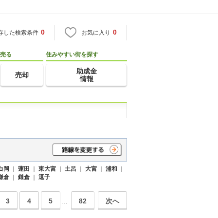
0
0
存した検索条件
お気に入り
売る
住みやすい街を探す
助成金
売却
情報
白岡
｜
蓮田
｜
東大宮
｜
土呂
｜
大宮
｜
浦和
｜
鎌倉
｜
鎌倉
｜
逗子
3
4
5
82
次へ
…