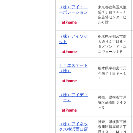
（株）アイ・コ
東京都豊島区東池
ーポレーション
袋１丁目３４－１
広告塔センタービ
ル６階
（株）アイソケ
栃木県宇都宮市南
ット
大通り２丁目６－
５メゾン・ド・ユ
ニヴェール１Ｆ
ＩＴエステート
栃木県宇都宮市元
（株）
今泉７丁目９－１
４
（株）アイディ
神奈川県横浜市戸
ーエム
塚区品濃町５４５
－５
神奈川県横浜市神
（株）アイネッ
奈川区鶴屋町２丁
クス横浜西口店
目１０－１ＭＩＮ