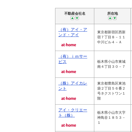
不動産会社名
所在地
（有）アイ・ア
東京都新宿区西新
ンド・アイ
宿７丁目８－１１
中川ビル４－Ａ
（有）ｉｍサー
ビス
栃木県小山市東城
南４丁目３０－７
（株）アイカレ
東京都豊島区東池
ント
袋２丁目５６番２
号ネクストワン１
階
アイ・クリエー
栃木県小山市大字
ト（株）
神鳥谷１８５３－
１