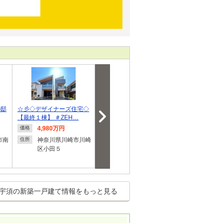
の邸
☆彡◇デザイナーズ住宅◇
西川島町 建築条件付き全
【桧家住宅の
【最終１棟】 ＃ZEH…
3棟
マート・ワン
4,980万円
3,895万7,000円～
1,480
価格
価格
価格
4,692万円
円
市南
神奈川県川崎市川崎
住所
区小田５
神奈川県横浜市旭区
埼玉県
住所
住所
西川島町
１
宇須の新築一戸建て情報をもっと見る