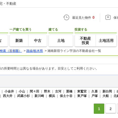
住宅・不動産
0
最近見た物件
保
一戸建てを買う
建てる
投資する
不動産
古
新築
中古
土地
土地活用
投資
検索（首都圏）
>
路線/栃木県
>
湘南新宿ライン宇須の不動産会社一覧
際の所要時間とは異なる場合があります。目安としてご利用ください。
｜
小金井
｜
小山
｜
間々田
｜
野木
｜
古河
｜
栗橋
｜
東鷲宮
｜
久喜
｜
新白岡
｜
｜
西大井
｜
武蔵小杉
｜
新川崎
｜
横浜
｜
保土ケ谷
｜
東戸塚
｜
戸塚
｜
大船
｜
北
1
2