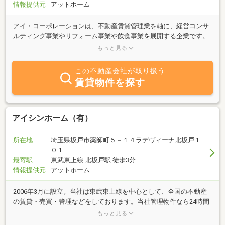
情報提供元
アットホーム
アイ・コーポレーションは、不動産賃貸管理業を軸に、経営コンサ
ルティング事業やリフォーム事業や飲食事業を展開する企業です。
私たちはお客様に有益な「情報（Information）」を積極的に収集
もっと見る
し、それを提供することで、サービスの価値を高め、たくさんの
「任せてよかった」「ありがとう」をいただけることを目指してい
この不動産会社が取り扱う
ます。空室が目立つようになった昨今、賃貸経営でお困りの大家さ
賃貸物件を探す
んが増えたように感じます。そんなオーナー様や、物件の価値を高
めたいとお考えのオーナー様、そして新たに不動産投資に挑戦した
い方々の「困りごと」に応えるため、適切な情報とサービスをお届
けしています。また、飲食事業においては、お客様の健康や、大切
アイシンホーム（有）
な時間をより豊かにする体験を提供し、笑顔あふれる空間づくりを
大切にしています。不動産、リフォーム、飲食の専門家として、
所在地
埼玉県坂戸市薬師町５－１４ラデヴィーナ北坂戸１
「価値ある情報・サービス」をお客様にお届けすることが私たちの
０１
使命です。お客様からの「ありがとう」を企業価値として捉え、
最寄駅
東武東上線 北坂戸駅 徒歩3分
日々お客様と共に「楽しんで」社会に貢献していくことを目指して
情報提供元
アットホーム
います。これからもより一層のご支援とご理解を賜りますようお願
い申し上げます。
2006年3月に設立。当社は東武東上線を中心として、全国の不動産
の賃貸・売買・管理などをしております。当社管理物件なら24時間
サービスやカギ交換等の入居時の細かい諸費用掛かりません！初期
もっと見る
費用の概算もお出しできますし現地対応も勿論可能です。住宅ロー