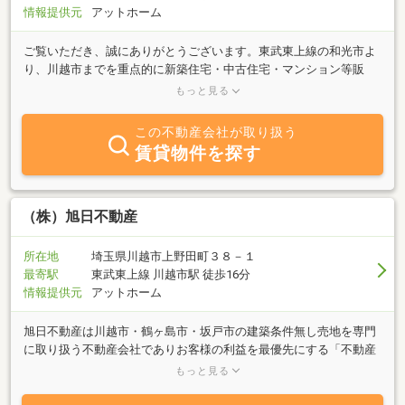
情報提供元
アットホーム
ご覧いただき、誠にありがとうございます。東武東上線の和光市よ
り、川越市までを重点的に新築住宅・中古住宅・マンション等販
売、賃貸を行っております。また、狭小住宅や古家等も買い取り等
もっと見る
行っております。自社販売、リホーム等も賜ります。気になりまし
た、物件がありましたら、お気軽にお問い合わせください。
この不動産会社が取り扱う
賃貸物件を探す
（株）旭日不動産
所在地
埼玉県川越市上野田町３８－１
最寄駅
東武東上線 川越市駅 徒歩16分
情報提供元
アットホーム
旭日不動産は川越市・鶴ヶ島市・坂戸市の建築条件無し売地を専門
に取り扱う不動産会社でありお客様の利益を最優先にする「不動産
エージェント」でもあります。“営業マンが伝えたい情報”ではな
もっと見る
く、“お客様が知りたい情報”をたとえ利益にならないことであって
もお伝えしその上でお客様に最適な選択をしていただくお手伝いを