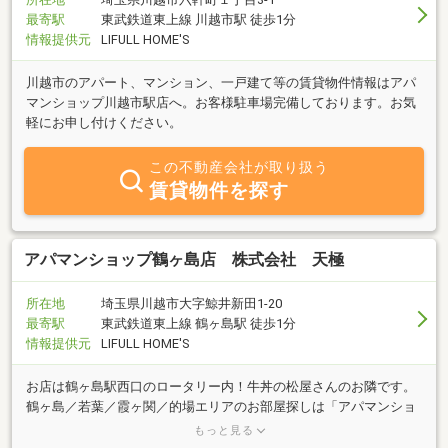
最寄駅
東武鉄道東上線 川越市駅 徒歩1分
情報提供元
LIFULL HOME'S
川越市のアパート、マンション、一戸建て等の賃貸物件情報はアパ
マンショップ川越市駅店へ。お客様駐車場完備しております。お気
軽にお申し付けください。
この不動産会社が取り扱う
賃貸物件を探す
アパマンショップ鶴ヶ島店 株式会社 天極
所在地
埼玉県川越市大字鯨井新田1-20
最寄駅
東武鉄道東上線 鶴ヶ島駅 徒歩1分
情報提供元
LIFULL HOME'S
お店は鶴ヶ島駅西口のロータリー内！牛丼の松屋さんのお隣です。
鶴ヶ島／若葉／霞ヶ関／的場エリアのお部屋探しは「アパマンショ
ップ鶴ヶ島店」へ！事前予約で当社無料駐車場もご用意させて頂き
もっと見る
ます。