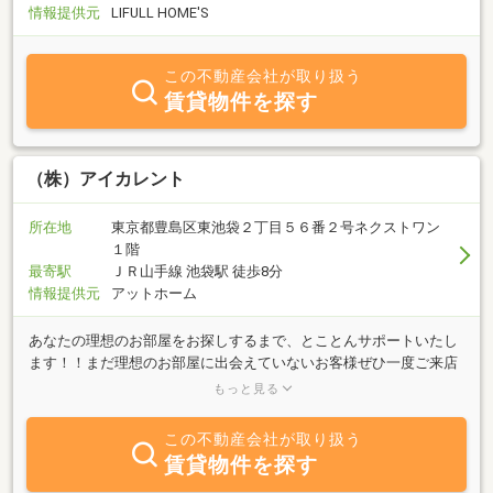
情報提供元
LIFULL HOME'S
この不動産会社が取り扱う
賃貸物件を探す
（株）アイカレント
所在地
東京都豊島区東池袋２丁目５６番２号ネクストワン
１階
最寄駅
ＪＲ山手線 池袋駅 徒歩8分
情報提供元
アットホーム
あなたの理想のお部屋をお探しするまで、とことんサポートいたし
ます！！まだ理想のお部屋に出会えていないお客様ぜひ一度ご来店
ください。豊富な物件数と親身にアドバイスのできるベテラン男女
もっと見る
スタッフが、おります。はじめての引っ越しでちょっと不安なお客
様も、なんでも相談しやすく安心できる環境を提供しております。
この不動産会社が取り扱う
自社所有物件と自社管理物件も多数ご用意がありますので、他社で
賃貸物件を探す
なかった物件にも出会える可能性もあります！！また、貸主様も引