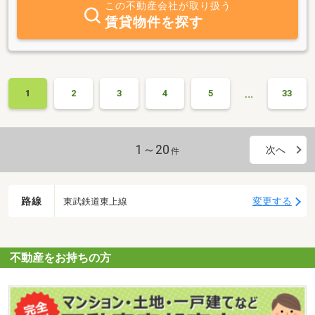
この不動産会社が取り扱う
させていただきます。皆様と理想のお住まいの架け橋になれますよ
賃貸物件を探す
う、ベストを尽くしますのでどうか末永くお付き合い頂けますよ
う、スタッフ一同、心よりお願い申し上げます。
…
1
2
3
4
5
33
1～20
次へ
件
路線
変更する
東武鉄道東上線
不動産をお持ちの方