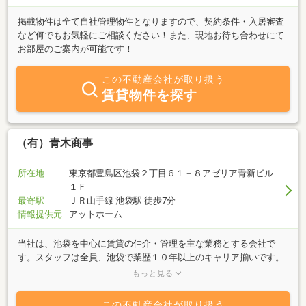
掲載物件は全て自社管理物件となりますので、契約条件・入居審査
など何でもお気軽にご相談ください！また、現地お待ち合わせにて
お部屋のご案内が可能です！
この不動産会社が取り扱う
賃貸物件を探す
（有）青木商事
所在地
東京都豊島区池袋２丁目６１－８アゼリア青新ビル
１Ｆ
最寄駅
ＪＲ山手線 池袋駅 徒歩7分
情報提供元
アットホーム
当社は、池袋を中心に賃貸の仲介・管理を主な業務とする会社で
す。スタッフは全員、池袋で業歴１０年以上のキャリア揃いです。
メールでのお問い合わせも大歓迎！間取りや写真もメールの添付フ
もっと見る
ァイルですぐお送りいたします。また、オーナー様向けの賃貸査定
や売却査定は、全て無料ですのでお役立てください。もちろん、お
この不動産会社が取り扱う