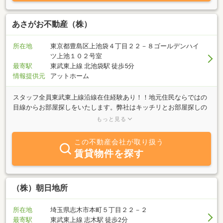
あさがお不動産（株）
所在地
東京都豊島区上池袋４丁目２２－８ゴールデンハイ
ツ上池１０２号室
最寄駅
東武東上線 北池袋駅 徒歩5分
情報提供元
アットホーム
スタッフ全員東武東上線沿線在住経験あり！！地元住民ならではの
目線からお部屋探しをいたします。弊社はキッチリとお部屋探しの
流れ・内容からご案内いたします。大変光栄なことに、初めてお部
もっと見る
屋探しをされる新社会人様・学生様より高く評価を受けております
ので、初めてのお客様にも心より安心してお部屋探しをしていただ
この不動産会社が取り扱う
けます。
賃貸物件を探す
（株）朝日地所
所在地
埼玉県志木市本町５丁目２２－２
最寄駅
東武東上線 志木駅 徒歩2分