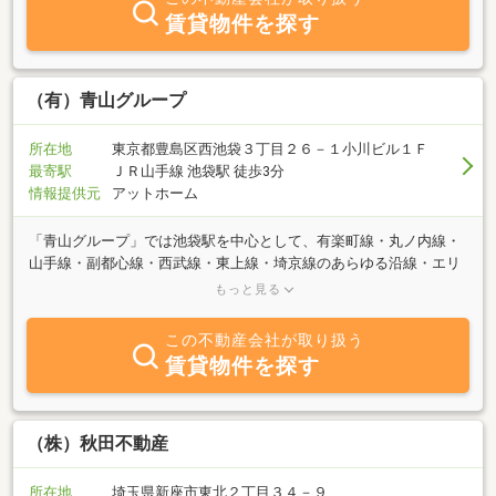
預かりした物件はこのアットーホームweb等インターネットに写真
賃貸物件を探す
付きで掲載いたします。
（有）青山グループ
所在地
東京都豊島区西池袋３丁目２６－１小川ビル１Ｆ
最寄駅
ＪＲ山手線 池袋駅 徒歩3分
情報提供元
アットホーム
「青山グループ」では池袋駅を中心として、有楽町線・丸ノ内線・
山手線・副都心線・西武線・東上線・埼京線のあらゆる沿線・エリ
アをご紹介しております。自社未公開物件多数取り揃えておりま
もっと見る
す。お気軽にご来店ください！！
この不動産会社が取り扱う
賃貸物件を探す
（株）秋田不動産
所在地
埼玉県新座市東北２丁目３４－９