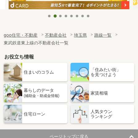
goo住宅・不動産
不動産会社
埼玉県
路線一覧
東武鉄道東上線の不動産会社一覧
お役立ち情報
「住みたい街」
住まいのコラム
を見つけよう
暮らしのデータ
家賃相場
(補助金・助成金情報)
人気タウン
住宅ローン
ランキング
ページトップに戻る