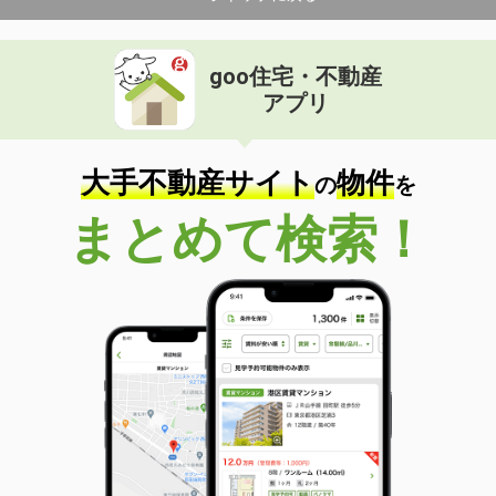
goo住宅・不動産
アプリ
大手不動産サイト
物件
の
を
まとめて検索！