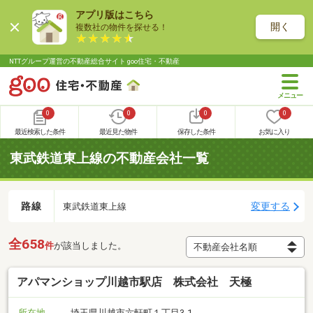
アプリ版はこちら
開く
複数社の物件を探せる！
NTTグループ運営の不動産総合サイト goo住宅・不動産
0
0
0
0
最近検索した条件
最近見た物件
保存した条件
お気に入り
東武鉄道東上線の不動産会社一覧
路線
変更する
東武鉄道東上線
全658
件
が該当しました。
アパマンショップ川越市駅店 株式会社 天極
所在地
埼玉県川越市六軒町１丁目3-1