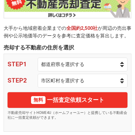
大手から地域密着企業までの
全国約2,500社
が周辺の売出事
例や公示地価等のデータを参考に査定価格を算出します。
売却する不動産の住所を選択
STEP1
STEP2
一括査定依頼スタート
無料
不動産売却サイトHOME4U（ホームフォーユー）と提携している不動産会
社に一括査定依頼ができます。