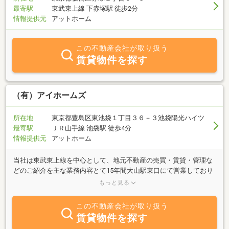
最寄駅
東武東上線 下赤塚駅 徒歩2分
情報提供元
アットホーム
この不動産会社が取り扱う
賃貸物件を探す
（有）アイホームズ
所在地
東京都豊島区東池袋１丁目３６－３池袋陽光ハイツ
最寄駅
ＪＲ山手線 池袋駅 徒歩4分
情報提供元
アットホーム
当社は東武東上線を中心として、地元不動産の売買・賃貸・管理な
どのご紹介を主な業務内容とて15年間大山駅東口にて営業しており
ましたが、2025年1月に、豊島区東池袋に移転いたしました。「売
もっと見る
りたい」「買いたい」「借りたい」ご希望の方、不動産に関する質
問は何でもお気軽にご相談ください。豊富な情報力でお客様のご希
この不動産会社が取り扱う
望に併せたスピーディな対応を心掛けております。東京23区エリア
賃貸物件を探す
の貸店舗、事業用物件はぜひ、当社へご相談ください。