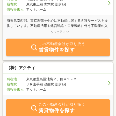
最寄駅
東武東上線 志木駅 徒歩3分
情報提供元
アットホーム
埼玉県南西部、東京近郊を中心に不動産に関する各種サービスを提
供しています。不動産活用や経営戦略・営業戦略に伴う不動産の入
手活動にあたり、企画・ご提案・コンサルティング等お客様のパー
もっと見る
トナーとしてサポートいたしますのでご活用ください。
この不動産会社が取り扱う
賃貸物件を探す
（株）アクティ
所在地
東京都豊島区池袋２丁目４１－２
最寄駅
ＪＲ山手線 池袋駅 徒歩3分
情報提供元
アットホーム
この不動産会社が取り扱う
賃貸物件を探す