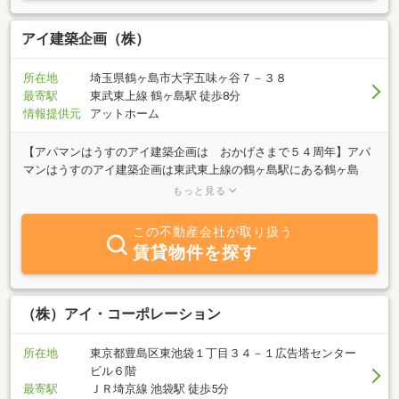
き続き同時募集しております。入居者様と貸主様との懸け橋をさせ
て頂きます。管理面もお任せください。さまざまなトラブルに対応
し、顧問弁護士による相談もできます。本社のIT会社は港区にあ
アイ建築企画（株）
り、グループ会社にリフォーム会社・オフィスの引越し及び原状回
復業者がございます。不動産も出会いの１つです。１つ１つの出会
所在地
埼玉県鶴ヶ島市大字五味ヶ谷７－３８
いを大切にしております。お客様のご来店スタッフ一同お待ちして
最寄駅
東武東上線 鶴ヶ島駅 徒歩8分
おります。
情報提供元
アットホーム
【アパマンはうすのアイ建築企画は おかげさまで５４周年】アパ
マンはうすのアイ建築企画は東武東上線の鶴ヶ島駅にある鶴ヶ島
市・坂戸市の地元密着会社です。”明るく元気良く”常に笑顔をモッ
もっと見る
トーに、街を愛するスタッフが皆様をお待ちしております。賃貸ア
パートやマンションの他に駐車場も多数ご用意しておりますので、
この不動産会社が取り扱う
ご相談・ご質問などお気軽にスタッフにお聞き下さい。皆様のお役
賃貸物件を探す
に立てるご提案をさせていただきます。明るい店内・明るいスタッ
フが皆様のお部屋探しをサポートいたします！！
（株）アイ・コーポレーション
所在地
東京都豊島区東池袋１丁目３４－１広告塔センター
ビル６階
最寄駅
ＪＲ埼京線 池袋駅 徒歩5分