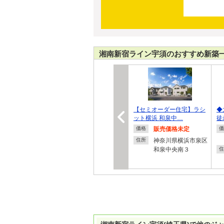
湘南新宿ライン宇須のおすすめ新築
【セミオーダー住宅】ラシ
◆
ット横浜 和泉中…
徒
販売価格未定
価格
価
神奈川県横浜市泉区
住所
和泉中央南３
住