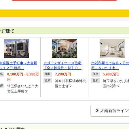
一戸建て
大宮区土手町◆～大宮駅
☆彡◇デザイナーズ住宅
南浦和駅まで徒歩７分
歩１２分 新築…
【全３棟最終１棟】◇…
宅～さいたま市…
8,180万円・8,380万
7,280万円
5,980万円
格
価格
価格
円
神奈川県横浜市港北
埼玉県さいたま
住所
住所
埼玉県さいたま市大
区富士塚２
区南浦和２
所
宮区土手町２
湘南新宿ライン