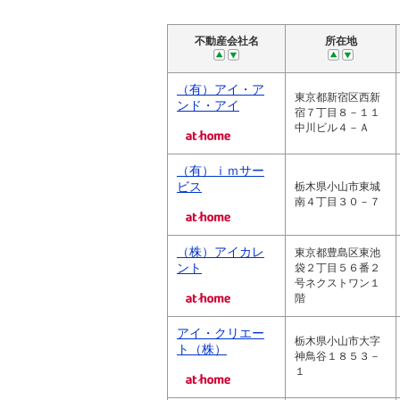
不動産会社名
所在地
（有）アイ・ア
東京都新宿区西新
ンド・アイ
宿７丁目８－１１
中川ビル４－Ａ
（有）ｉｍサー
ビス
栃木県小山市東城
南４丁目３０－７
（株）アイカレ
東京都豊島区東池
ント
袋２丁目５６番２
号ネクストワン１
階
アイ・クリエー
栃木県小山市大字
ト（株）
神鳥谷１８５３－
１