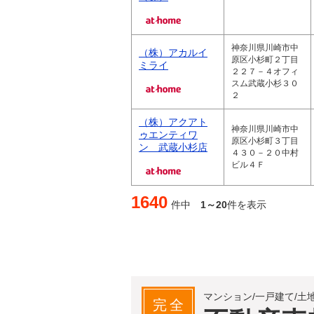
神奈川県川崎市中
（株）アカルイ
原区小杉町２丁目
ミライ
２２７－４オフィ
スム武蔵小杉３０
２
（株）アクアト
神奈川県川崎市中
ゥエンティワ
原区小杉町３丁目
ン 武蔵小杉店
４３０－２０中村
ビル４Ｆ
1640
件中
1～20
件を表示
マンション/一戸建て/土
完全