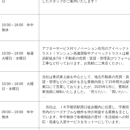
日
したスタッフがご案内いたします！
10:00～18:00 年中
無休
アフターサービス付リノベーション住宅のアイベックト
10:00～19:00 毎週
ラスト！マンション高価買取中アイベックトラストは横
火曜日・水曜日
浜駅徒歩7分！不動産の売買・賃貸・管理及びリフォー
工事など行っております。お気軽にご来店ください。
当社は東武東上線を中心として、地元不動産の売買・賃
貸・管理などのご紹介を主な業務内容とて15年間大山駅
10:00～18:00 火曜
東口にて営業しておりましたが、2025年1月に、豊島区
日・水曜日
東池袋に移転いたしました。「売りたい」「買いたい」
…
当社は、ＪＲ宇都宮駅西口徒歩圏内に位置し、宇都宮
09:00～19:00 年中
市内のリーズナブルな物件を仲介斡旋する業務を主とし
無休
ています。年中無休で各種相談の受付・生活福祉への対
応・迅速な入居サービスをモットーにしています。