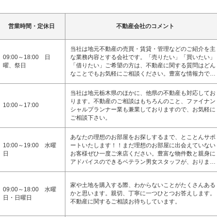
営業時間・定休日
不動産会社のコメント
当社は地元不動産の売買・賃貸・管理などのご紹介を主
09:00～18:00 日
な業務内容とする会社です。「売りたい」「買いたい」
曜、祭日
「借りたい」ご希望の方は、不動産に関する質問はどん
なことでもお気軽にご相談ください。豊富な情報力で…
当社は地元栃木県のほかに、他県の不動産も対応してお
ります。不動産のご相談はもちろんのこと、ファイナン
10:00～17:00
シャルプランナー業も兼業しておりますので、お気軽に
ご相談下さい。
あなたの理想のお部屋をお探しするまで、とことんサポ
10:00～19:00 水曜
ートいたします！！まだ理想のお部屋に出会えていない
日
お客様ぜひ一度ご来店ください。豊富な物件数と親身に
アドバイスのできるベテラン男女スタッフが、おりま…
家や土地を購入する際、わからないことがたくさんある
09:00～18:00 水曜
かと思います。親切、丁寧に一つひとつお答えします。
日・日曜日
不動産に関するご相談お待ちしています。