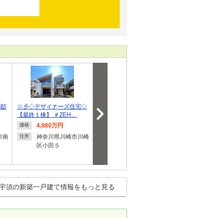
の邸
☆彡◇デザイナーズ住宅◇
西川島町 建築条件付き全
【桧家住宅の
【最終１棟】 ＃ZEH…
3棟
マート・ワン
4,980万円
3,895万7,000円～
1,480
価格
価格
価格
4,692万円
円
市南
神奈川県川崎市川崎
住所
区小田５
神奈川県横浜市旭区
埼玉県
住所
住所
西川島町
１
宇須の新築一戸建て情報をもっと見る