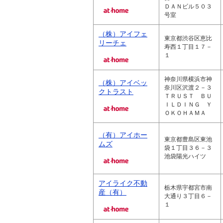
ＤＡＮビル５０３
号室
（株）アイフェ
東京都渋谷区恵比
リーチェ
寿西１丁目１７－
１
神奈川県横浜市神
（株）アイベッ
奈川区沢渡２－３
クトラスト
ＴＲＵＳＴ ＢＵ
ＩＬＤＩＮＧ Ｙ
ＯＫＯＨＡＭＡ
（有）アイホー
東京都豊島区東池
ムズ
袋１丁目３６－３
池袋陽光ハイツ
アイライク不動
栃木県宇都宮市南
産（有）
大通り３丁目６－
１