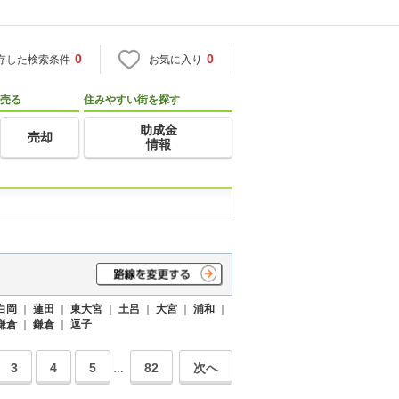
0
0
存した検索条件
お気に入り
売る
住みやすい街を探す
助成金
売却
情報
白岡
｜
蓮田
｜
東大宮
｜
土呂
｜
大宮
｜
浦和
｜
鎌倉
｜
鎌倉
｜
逗子
3
4
5
82
次へ
…