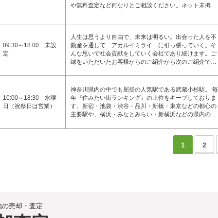
や無料査定など何なりとご相談ください。ネット未掲…
人生は思うより自由で、未来は明るい。出会った人を不
09:30～18:00 未設
動産を通して アカルイミライ に引っ張っていく。そ
定
んな思いで社会貢献をしていく会社であり続けます。ご
縁をいただいたお客様からのご紹介から次のご紹介で…
神奈川県内の中でも屈指の人気駅である武蔵小杉駅。 毎
10:00～18:30 水曜
年『住みたい街ランキング』の上位をキープしておりま
日（祝祭日は営業）
す。新宿・池袋・渋谷・品川・新橋・東京などの都心の
主要駅や、横浜・みなとみらい・新横浜などの県内の…
1
2
地の売却・査定