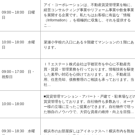
アイ・コーポレーションは、不動産賃貸管理業を軸に、
経営コンサルティング事業やリフォーム事業や飲食事業
09:00～18:00 日曜
を展開する企業です。私たちはお客様に有益な「情報
日
（Information）」を積極的に収集し、それを提供する
こ…
10:00～18:00 水曜
簗瀬小学校の入口にある９階建てマンションの１階にあ
日
ります。
ＩＴエステート株式会社は宇都宮市を中心に不動産売
買・賃貸・管理業務を行っております。情報技術を駆使
09:00～17:00 日・
した素早い対応を心掛けております。また、不動産活
祝祭日
用、任意売却、債務整理のご相談も承っております。当
社…
■賃貸管理マンション・アパート・戸建て・駐車場など
賃貸管理をしております。自社物件も多数あり、オーナ
10:00～18:00
ー様の立場に立ったご提案ができます。自社物件で培っ
た独自のノウハウで、大切な資産の維持・向上を目指…
09:30～18:30 水曜
横浜市のお部屋探しはアイネックスへ！横浜市内を熟知