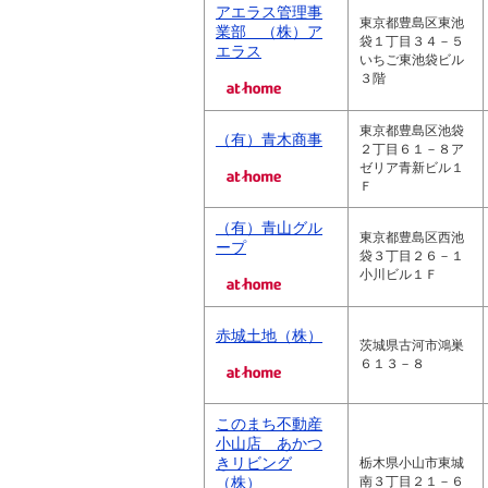
アエラス管理事
東京都豊島区東池
業部 （株）ア
袋１丁目３４－５
エラス
いちご東池袋ビル
３階
東京都豊島区池袋
（有）青木商事
２丁目６１－８ア
ゼリア青新ビル１
Ｆ
（有）青山グル
東京都豊島区西池
ープ
袋３丁目２６－１
小川ビル１Ｆ
赤城土地（株）
茨城県古河市鴻巣
６１３－８
このまち不動産
小山店 あかつ
きリビング
栃木県小山市東城
（株）
南３丁目２１－６