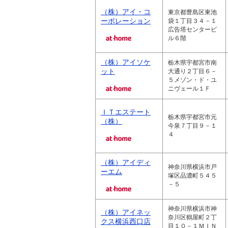
（株）アイ・コ
東京都豊島区東池
ーポレーション
袋１丁目３４－１
広告塔センタービ
ル６階
（株）アイソケ
栃木県宇都宮市南
ット
大通り２丁目６－
５メゾン・ド・ユ
ニヴェール１Ｆ
ＩＴエステート
栃木県宇都宮市元
（株）
今泉７丁目９－１
４
（株）アイディ
神奈川県横浜市戸
ーエム
塚区品濃町５４５
－５
神奈川県横浜市神
（株）アイネッ
奈川区鶴屋町２丁
クス横浜西口店
目１０－１ＭＩＮ