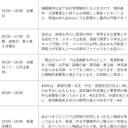
掲載物件は全て自社管理物件となりますので、契約条
10:00～18:00 水曜
件・入居審査など何でもお気軽にご相談ください！ま
日
た、現地お待ち合わせにてお部屋のご案内が可能です！
当社は、池袋を中心に賃貸の仲介・管理を主な業務とす
09:30～17:00 日
る会社です。スタッフは全員、池袋で業歴１０年以上の
曜、祝祭日 第３第
キャリア揃いです。メールでのお問い合わせも大歓迎！
４月曜日
間取りや写真もメールの添付ファイルですぐお送りい…
「青山グループ」では池袋駅を中心として、有楽町線・
09:30～18:30 水曜
丸ノ内線・山手線・副都心線・西武線・東上線・埼京線
日（１－３月は無
のあらゆる沿線・エリアをご紹介しております。自社未
休）
公開物件多数取り揃えております。お気軽にご来店く…
●当社は、新築分譲・注文・中古・賃貸住宅の住まい探
のお手伝いはもちろん、貸店舗や売店舗など事業用の物
09:00～18:00
件も多数取り扱っております。●注文住宅、分譲住宅と
に、発泡断熱吹き付けが標準の省エネ住宅です。●分…
あかつきリビングでは皆様の住宅にまつわるご相談を承
10:00～18:00 毎週
っております。新築、中古戸建物件のご購入やご売却な
水曜日
ど、日々いただくご相談は十人十色。住宅ご購入の流れ