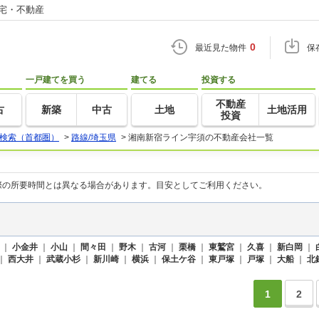
住宅・不動産
0
最近見た物件
保
一戸建てを買う
建てる
投資する
不動産
古
新築
中古
土地
土地活用
投資
検索（首都圏）
>
路線/埼玉県
>
湘南新宿ライン宇須の不動産会社一覧
際の所要時間とは異なる場合があります。目安としてご利用ください。
｜
小金井
｜
小山
｜
間々田
｜
野木
｜
古河
｜
栗橋
｜
東鷲宮
｜
久喜
｜
新白岡
｜
｜
西大井
｜
武蔵小杉
｜
新川崎
｜
横浜
｜
保土ケ谷
｜
東戸塚
｜
戸塚
｜
大船
｜
北
1
2