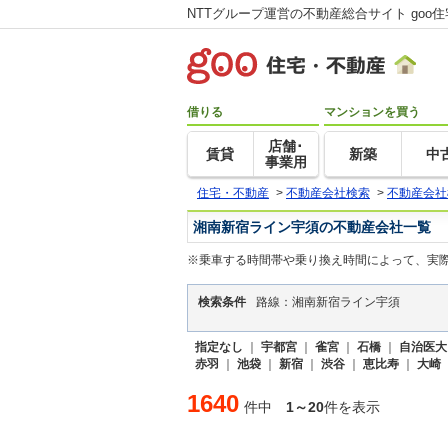
NTTグループ運営の不動産総合サイト goo
借りる
マンションを買う
店舗･
賃貸
新築
中
事業用
住宅・不動産
>
不動産会社検索
>
不動産会社
湘南新宿ライン宇須の不動産会社一覧
※乗車する時間帯や乗り換え時間によって、実
検索条件
路線：湘南新宿ライン宇須
指定なし
｜
宇都宮
｜
雀宮
｜
石橋
｜
自治医大
赤羽
｜
池袋
｜
新宿
｜
渋谷
｜
恵比寿
｜
大崎
1640
件中
1～20
件を表示