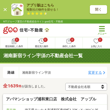
アプリ版はこちら
開く
複数社の物件を探せる！
NTTグループ運営の不動産総合サイト goo住宅・不動産
0
0
0
0
最近検索した条件
最近見た物件
保存した条件
お気に入り
湘南新宿ライン宇須の不動産会社一覧
路線
変更する
湘南新宿ライン宇須
全1639
件
が該当しました。
アパマンショップ浦和東口店 株式会社 アップル
所在地
埼玉県さいたま市浦和区東仲町1-22K・Y・Mビル2F