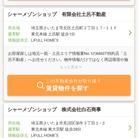
シャーメゾンショップ 有限会社土呂不動産
所在地
埼玉県さいたま市北区土呂町２丁目１７−１１Ｆ
最寄駅
東北本線 土呂駅 徒歩1分
情報提供元
LIFULL HOME'S
お部屋探しは地元一筋・土呂エリア情報量No.1のMAST特約店「土
呂不動産」へお任せください。物件情報だけではなく周辺環境や施
設情報などもお伝えしながら、安心してお住まい頂けるお部屋をご
もっと見る
提案させて頂きます。
この不動産会社が取り扱う
賃貸物件を探す
シャーメゾンショップ 株式会社白石商事
所在地
埼玉県さいたま市見沼区深作３丁目１−３
最寄駅
東北本線 東大宮駅 徒歩28分
情報提供元
LIFULL HOME'S