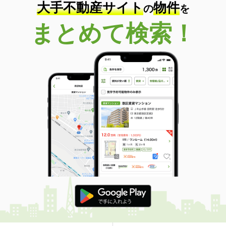
大手不動産サイト
物件
の
を
まとめて検索！