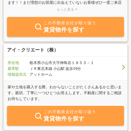
ます！！まだ理想のお部屋に出会えていないお客様ぜひ一度ご来店
ください。豊富な物件数と親身にアドバイスのできるベテラン男女
もっと見る
スタッフが、おります。はじめての引っ越しでちょっと不安なお客
様も、なんでも相談しやすく安心できる環境を提供しております。
この不動産会社が取り扱う
自社所有物件と自社管理物件も多数ご用意がありますので、他社で
賃貸物件を探す
なかった物件にも出会える可能性もあります！！また、貸主様も引
き続き同時募集しております。入居者様と貸主様との懸け橋をさせ
て頂きます。管理面もお任せください。さまざまなトラブルに対応
し、顧問弁護士による相談もできます。本社のIT会社は港区にあ
アイ・クリエート（株）
り、グループ会社にリフォーム会社・オフィスの引越し及び原状回
復業者がございます。不動産も出会いの１つです。１つ１つの出会
所在地
栃木県小山市大字神鳥谷１８５３－１
いを大切にしております。お客様のご来店スタッフ一同お待ちして
最寄駅
ＪＲ東北本線 小山駅 徒歩39分
おります。
情報提供元
アットホーム
家や土地を購入する際、わからないことがたくさんあるかと思いま
す。親切、丁寧に一つひとつお答えします。不動産に関するご相談
お待ちしています。
この不動産会社が取り扱う
賃貸物件を探す