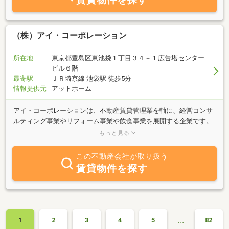
（株）アイ・コーポレーション
所在地
東京都豊島区東池袋１丁目３４－１広告塔センター
ビル６階
最寄駅
ＪＲ埼京線 池袋駅 徒歩5分
情報提供元
アットホーム
アイ・コーポレーションは、不動産賃貸管理業を軸に、経営コンサ
ルティング事業やリフォーム事業や飲食事業を展開する企業です。
私たちはお客様に有益な「情報（Information）」を積極的に収集
もっと見る
し、それを提供することで、サービスの価値を高め、たくさんの
「任せてよかった」「ありがとう」をいただけることを目指してい
この不動産会社が取り扱う
ます。空室が目立つようになった昨今、賃貸経営でお困りの大家さ
賃貸物件を探す
んが増えたように感じます。そんなオーナー様や、物件の価値を高
めたいとお考えのオーナー様、そして新たに不動産投資に挑戦した
い方々の「困りごと」に応えるため、適切な情報とサービスをお届
けしています。また、飲食事業においては、お客様の健康や、大切
な時間をより豊かにする体験を提供し、笑顔あふれる空間づくりを
…
1
2
3
4
5
82
大切にしています。不動産、リフォーム、飲食の専門家として、