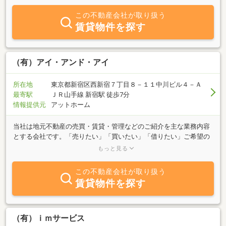
この不動産会社が取り扱う
賃貸物件を探す
（有）アイ・アンド・アイ
所在地
東京都新宿区西新宿７丁目８－１１中川ビル４－Ａ
最寄駅
ＪＲ山手線 新宿駅 徒歩7分
情報提供元
アットホーム
当社は地元不動産の売買・賃貸・管理などのご紹介を主な業務内容
とする会社です。「売りたい」「買いたい」「借りたい」ご希望の
方は、不動産に関する質問はどんなことでもお気軽にご相談くださ
もっと見る
い。豊富な情報力でお客様のご希望に併せたスピーディな対応を心
掛けております。特に新宿区エリアはぜひ、当社へご相談くださ
この不動産会社が取り扱う
い。
賃貸物件を探す
（有）ｉｍサービス