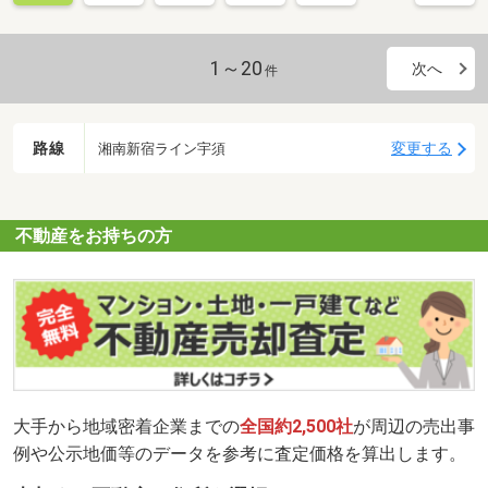
「価値ある情報・サービス」をお客様にお届けすることが私たちの
使命です。お客様からの「ありがとう」を企業価値として捉え、
日々お客様と共に「楽しんで」社会に貢献していくことを目指して
1～20
次へ
件
います。これからもより一層のご支援とご理解を賜りますようお願
い申し上げます。
路線
変更する
湘南新宿ライン宇須
不動産をお持ちの方
大手から地域密着企業までの
全国約2,500社
が周辺の売出事
例や公示地価等のデータを参考に査定価格を算出します。