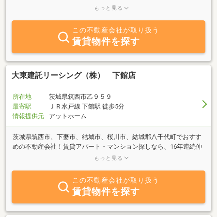
クアップ致します。不動産投資の始め方について1.不動産投資とは
もっと見る
何か？そのメリットとデメリット2.どの手法・方法を選ぶか？3.不
動産投資で失敗を避けるには？4.始める前に知っておきたい？不動
この不動産会社が取り扱う
産投資の流れと注意点5.あなたにぴったりの投資タイプは？【人生
賃貸物件を探す
100年時代】に注目される不動産投資人生100年時代、昨今よく耳に
する言葉ですが公的年金だけでは生きていけない時代が到来してお
ります。60才で退職その後、100才までの40年間預金と年金だけで
は立ち行かない時代を迎えております。そういった中で今、注目さ
大東建託リーシング（株） 下館店
れるのが不動産から得られる資産収入です。以上のことや他に何か
ご質問等ございましたら、お気軽にお問合せ下さい。
所在地
茨城県筑西市乙９５９
最寄駅
ＪＲ水戸線 下館駅 徒歩5分
情報提供元
アットホーム
茨城県筑西市、下妻市、結城市、桜川市、結城郡八千代町でおすす
めの不動産会社！賃貸アパート・マンション探しなら、16年連続仲
介件数NO.1（34.5万件）の実績を誇る大東建託リーシングへ。オン
もっと見る
ライン内覧や、電子契約等、ご来店頂かなくても内覧からご契約手
続きまで完了することができるのでお勧めしております。『お客様
この不動産会社が取り扱う
に最良のお部屋を！』をモットーに、スタッフ一同全力でお部屋探
賃貸物件を探す
しのお手伝いをさせて頂きます！※出典:週刊全国賃貸住宅新聞第
1635号(2026年1月5日発行)24年10月-25年9月原則直営店舗の仲介件
数をカウント