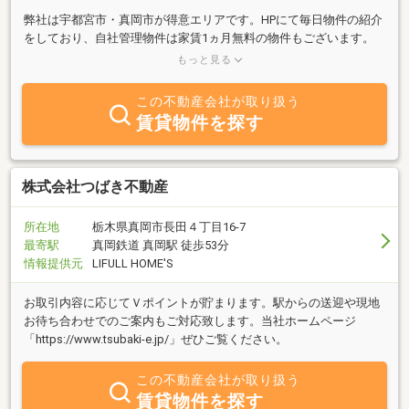
弊社は宇都宮市・真岡市が得意エリアです。HPにて毎日物件の紹介
をしており、自社管理物件は家賃1ヵ月無料の物件もございます。
気になる物件がある方はお気軽にLINE・電話・メールにてお問合せ
もっと見る
下さい。
この不動産会社が取り扱う
賃貸物件を探す
株式会社つばき不動産
所在地
栃木県真岡市長田４丁目16-7
最寄駅
真岡鉄道 真岡駅 徒歩53分
情報提供元
LIFULL HOME'S
お取引内容に応じてＶポイントが貯まります。駅からの送迎や現地
お待ち合わせでのご案内もご対応致します。当社ホームページ
「https://www.tsubaki-e.jp/」ぜひご覧ください。
この不動産会社が取り扱う
賃貸物件を探す