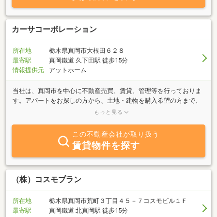
カーサコーポレーション
所在地
栃木県真岡市大根田６２８
最寄駅
真岡鐵道 久下田駅 徒歩15分
情報提供元
アットホーム
当社は、真岡市を中心に不動産売買、賃貸、管理等を行っておりま
す。アパートをお探しの方から、土地・建物を購入希望の方まで、
お客様の理想の住まい探しをお手伝いさせていただきます。『借り
もっと見る
たい』、『買いたい』、『売りたい』など、不動産の事なら何でも
お気軽にご相談下さい。豊富な経験と実績あるスタッフが、お客様
この不動産会社が取り扱う
の目の高さで、わかりやすく丁寧にお答えいたします。皆様のお越
賃貸物件を探す
しを心よりお待ちしております。
（株）コスモプラン
所在地
栃木県真岡市荒町３丁目４５－７コスモビル１Ｆ
最寄駅
真岡鐵道 北真岡駅 徒歩15分