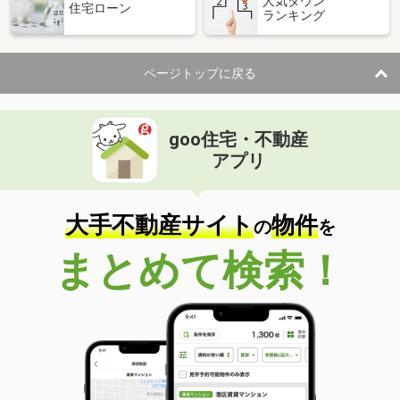
人気タウン
住宅ローン
ランキング
ページトップに戻る
goo住宅・不動産
アプリ
大手不動産サイト
物件
の
を
まとめて検索！