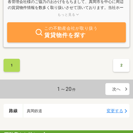
各管理会社様のご協力のおかげをもちまして、真岡市を中心に周辺
の賃貸物件情報を数多く取り扱いさせて頂いております。当社ホー
ムページには多くの物件が掲載されておりますのでぜひご覧くださ
もっと見る
い♪ご来店が難しい方にはお待ち合わせや送迎等もご対応いたしま
すのでお気軽にご相談ください。ご来店・お問い合わせ、心よりお
この不動産会社が取り扱う
待ちしております♪第三者の立場に立ってお客様のご希望に近い物
賃貸物件を探す
件をご提案・ご紹介させて頂きます。土地をお探しの住宅会社様や
住宅ローン、不動産のご売却などもお気軽にご相談下さい。代表の
実家がお店の近くでエクステリア業を営んでおり、外構など住まい
に関する事を全般的にご対応させていただきます。インターネット
の掲載の無い物件もございます。
1
2
1～20
次へ
件
路線
変更する
真岡鉄道