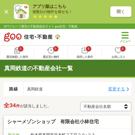
アプリ版はこちら
開く
複数社の物件を探せる！
NTTグループ運営の不動産総合サイト goo住宅・不動産
0
0
0
0
最近検索した条件
最近見た物件
保存した条件
お気に入り
真岡鉄道の不動産会社一覧
路線
変更する
真岡鉄道
全34
件
が該当しました。
シャーメゾンショップ 有限会社小林住宅
所在地
栃木県真岡市並木町２丁目２０−２３