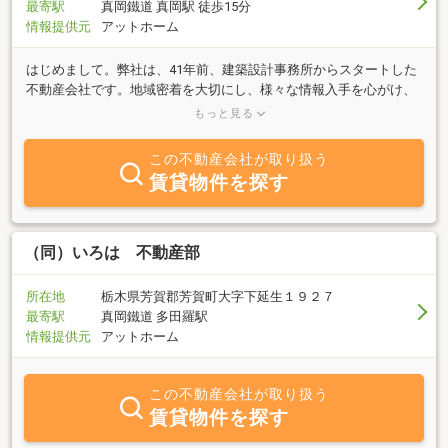
最寄駅
真岡鐵道 真岡駅 徒歩15分
情報提供元
アットホーム
はじめまして。弊社は、41年前、建築設計事務所からスタートした
不動産会社です。地域密着を大切にし、様々な情報入手を心がけ、
真岡市、芳賀郡（益子・茂木・芳賀・市貝）、宇都宮市・小山市エ
もっと見る
リアを中心に、不動産売買仲介、貸テナント、住まいのリフォーム
等に携わり、多くのお客様にお取引をいただいております。ご来
この不動産会社が取り扱う
店・お電話・メール・LINEにてお気軽にお問い合わせください（＾
賃貸物件を探す
＾）☆【LINEお問い合わせが可能】LINEで物件のお問い合わせがで
きます。LINEの検索画面で【＠742arfmr】と検索していただくか、
URL【https://lin.ee/nOtqXyP】から登録ができます。ぜひご利用くだ
さい。☆【売却査定・ご相談は無料です】 ご希望等を遠慮なくお話
（同）いろは 不動産部
ください。しつこい営業（電話・訪問）は行っていませんのでご安
心下さい。
所在地
栃木県芳賀郡芳賀町大字下延生１９２７
最寄駅
真岡鐵道 多田羅駅
情報提供元
アットホーム
この不動産会社が取り扱う
賃貸物件を探す