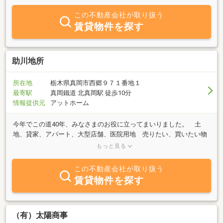
ップ等の企業ニーズに対応した仲介も推進しています。ご購入、ご
売却に関するご相談から物件情報の提供、契約をはじめとする諸手
この不動産会社が取り扱う
続きをトータルにサポートします。お電話、Ｅメールでのお問い合
賃貸物件を探す
わせも大歓迎です。
助川地所
所在地
栃木県真岡市西郷９７１番地１
最寄駅
真岡鐵道 北真岡駅 徒歩10分
情報提供元
アットホーム
今年でこの道40年、みなさまのお役に立ってまいりました。 土
地、貸家、アパート、大型店舗、医院用地 売りたい、買いたい物
件など一報下さい。 きっといい物件が見つかりますよ！ おまち
もっと見る
しております。
この不動産会社が取り扱う
賃貸物件を探す
（有）太陽商事