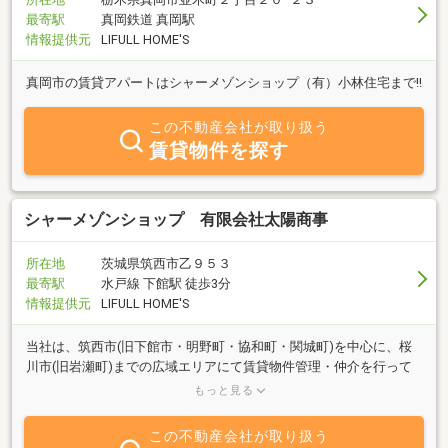
最寄駅
真岡鉄道 真岡駅
情報提供元
LIFULL HOME'S
真岡市の賃貸アパートはシャーメゾンショップ（有）小林住宅まで!!
この不動産会社が取り扱う
賃貸物件を探す
シャーメゾンショップ 有限会社太陽商事
所在地
茨城県筑西市乙９５３
最寄駅
水戸線 下館駅 徒歩3分
情報提供元
LIFULL HOME'S
当社は、筑西市(旧下館市・明野町・協和町・関城町)を中心に、桜
川市(旧岩瀬町)までの広域エリアにて賃貸物件管理・仲介を行って
おります。物件情報を豊富に取り扱っておりますので、お気軽にお
もっと見る
問い合わせくださ
この不動産会社が取り扱う