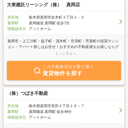
大東建託リーシング（株） 真岡店
所在地
栃木県真岡市並木町３丁目２－５
最寄駅
真岡鐵道 真岡駅 徒歩7分
情報提供元
アットホーム
真岡市・上三川町・益子町・茂木町・市貝町・芳賀町の賃貸マンシ
ョン・アパート探しはお任せ！おすすめの不動産屋をお探しならグ
ループ創業52年の当店へ。29年連続管理戸数??1（131.7万戸）とい
もっと見る
う圧倒的な信頼と、9言語対応のサポート体制で、あなたにピッタ
リなお部屋をご提案します。※出典:週刊全国賃貸住宅新聞第1663号
この不動産会社が取り扱う
(2025年8月4日発行)「2025年管理戸数ランキング」2025年3月末実
賃貸物件を探す
績
（株）つばき不動産
所在地
栃木県真岡市長田４丁目１６－７
最寄駅
真岡鐵道 真岡駅 徒歩49分
情報提供元
アットホーム