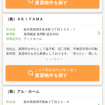
賃貸物件を探す
（株）ＡＫＩＹＡＭＡ
所在地
栃木県真岡市並木町３丁目１０５－７
最寄駅
真岡鐵道 真岡駅 徒歩20分
情報提供元
アットホーム
当社は、真岡市を中心として益子町、旧二宮町、宇都宮市等の不動
産売買、賃貸仲介を主な業務としております。「売りたい、買いた
い」「貸したい、借りたい」はぜひ(株)ＡＫＩＹＡＭＡにお任せく
もっと見る
ださい。豊富な情報量の中からお客様に満足していただける物件を
ご提案させていただきます。大手不動産会社にはない、きめ細かな
この不動産会社が取り扱う
サービスでお客様をサポートします。どうぞお気軽にお問い合わ
賃貸物件を探す
せ、ご連絡ください。心よりお待ちしております。
（株）アル・ホーム
所在地
栃木県真岡市熊倉３丁目２５－６