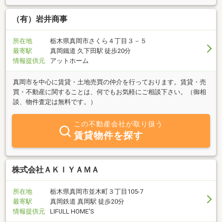
（有）岩井商事
所在地
栃木県真岡市さくら４丁目３－５
最寄駅
真岡鐵道 久下田駅 徒歩20分
情報提供元
アットホーム
真岡市を中心に賃貸・土地売買の仲介を行っております。賃貸・売
買・不動産に関することは、何でもお気軽にご相談下さい。（御相
談、物件査定は無料です。）
この不動産会社が取り扱う
賃貸物件を探す
株式会社ＡＫＩＹＡＭＡ
所在地
栃木県真岡市並木町３丁目105-7
最寄駅
真岡鉄道 真岡駅 徒歩20分
情報提供元
LIFULL HOME'S