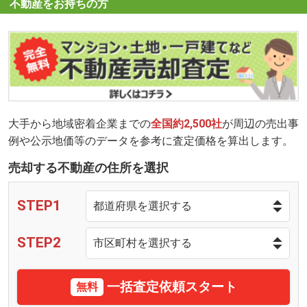
不動産をお持ちの方
大手から地域密着企業までの
全国約2,500社
が周辺の売出事
例や公示地価等のデータを参考に査定価格を算出します。
売却する不動産の住所を選択
STEP1
STEP2
一括査定依頼スタート
無料