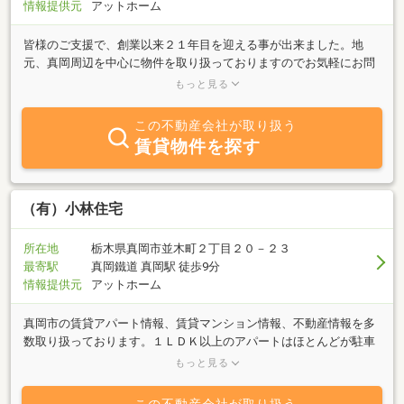
情報提供元
アットホーム
皆様のご支援で、創業以来２１年目を迎える事が出来ました。地
元、真岡周辺を中心に物件を取り扱っておりますのでお気軽にお問
い合わせ下さい。●所属団体 (社)栃木県宅地建物取引業協会●保証
もっと見る
協会 (社)全国宅地建物取引業保証協会 賃
貸不動産管理業協会
この不動産会社が取り扱う
賃貸物件を探す
（有）小林住宅
所在地
栃木県真岡市並木町２丁目２０－２３
最寄駅
真岡鐵道 真岡駅 徒歩9分
情報提供元
アットホーム
真岡市の賃貸アパート情報、賃貸マンション情報、不動産情報を多
数取り扱っております。１ＬＤＫ以上のアパートはほとんどが駐車
２台無料です。真岡市の賃貸アパートはシャーメゾンショップ(有)
もっと見る
小林住宅までお気軽にお問い合わせ下さい。