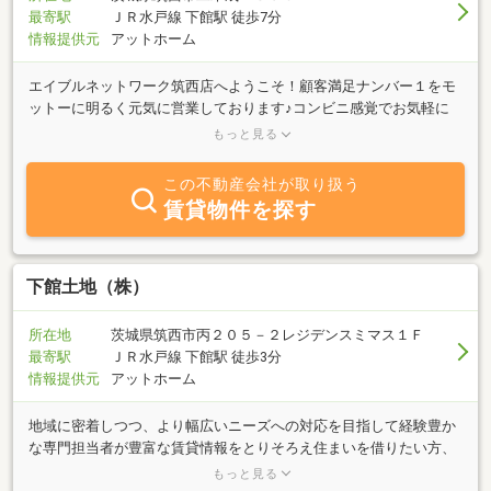
最寄駅
ＪＲ水戸線 下館駅 徒歩7分
情報提供元
アットホーム
エイブルネットワーク筑西店へようこそ！顧客満足ナンバー１をモ
ットーに明るく元気に営業しております♪コンビニ感覚でお気軽に
お立ち寄りください！筑西市・真岡市エリアはもちろんのことエイ
もっと見る
ブルネットワークを活かして幅広くご対応させていただきます！茨
城県南に９店舗構えておりますので常磐線沿線のご相談もお気軽に
この不動産会社が取り扱う
お聞きください☆よろしくお願いいたします！！
賃貸物件を探す
下館土地（株）
所在地
茨城県筑西市丙２０５－２レジデンスミマス１Ｆ
最寄駅
ＪＲ水戸線 下館駅 徒歩3分
情報提供元
アットホーム
地域に密着しつつ、より幅広いニーズへの対応を目指して経験豊か
な専門担当者が豊富な賃貸情報をとりそろえ住まいを借りたい方、
貸したい方のお手伝いをさせていただきます。またオフィスやショ
もっと見る