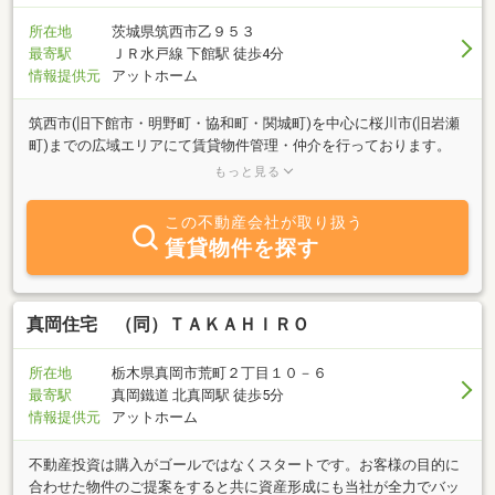
所在地
茨城県筑西市乙９５３
最寄駅
ＪＲ水戸線 下館駅 徒歩4分
情報提供元
アットホーム
筑西市(旧下館市・明野町・協和町・関城町)を中心に桜川市(旧岩瀬
町)までの広域エリアにて賃貸物件管理・仲介を行っております。
『あるといいな・・・』がきっとある。あなたの生活応援します！
もっと見る
是非一度お立ち寄り下さい。また、弊社は首都圏に約400店舗を展
開する、積水ハウス不動産ネットワーク「シャーメゾンショップ」
この不動産会社が取り扱う
の加盟店です。シャーメゾンはシャーメゾンショップでのみ取扱い
賃貸物件を探す
のある物件になります。お探しの方は是非弊社へお問い合わせくだ
さい！！
真岡住宅 （同）ＴＡＫＡＨＩＲＯ
所在地
栃木県真岡市荒町２丁目１０－６
最寄駅
真岡鐵道 北真岡駅 徒歩5分
情報提供元
アットホーム
不動産投資は購入がゴールではなくスタートです。お客様の目的に
合わせた物件のご提案をすると共に資産形成にも当社が全力でバッ