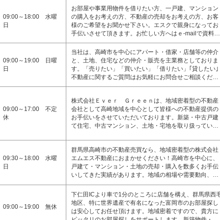
お部屋や事業用物件を借りたい方、一戸建、マンション
09:00～18:00 水曜
の購入をお考えの方、不動産の売却をお考えの方、お客
日
様のご希望をお聞かせ下さい。エスクで親身になってお
手伝いさせて頂きます。お忙しい方へはｅ-mailで資料…
当社は、高崎市を中心にアパート・借家・店舗等の仲介
09:00～19:00 日曜
と、土地、住宅などの仲介・販売を主業務としておりま
日
す。「売りたい」「買いたい」「借りたい」｢貸したい｣
不動産に関するご質問はお気軽にお問合せご相談くだ…
株式会社Ｅｖｅｒ Ｇｒｅｅｎは、地域密着型の不動産
09:00～17:00 不定
会社として高崎地域を中心として皆様への不動産提供の
休
お手伝いをさせていただいております。新築・中古戸建
て住宅、中古マンション、土地・宅地を取り扱ってい…
群馬県高崎市の不動産売買なら、地域密着型の株式会社
09:30～18:00 水曜
エムエス不動産におまかせください！高崎市を中心に、
日
戸建て・マンション・土地の売却・購入を数多くお手伝
いしてきた実績があります。地域の相場や需要動向、…
下仁田ICより車で1分のところに店舗を構え、群馬県西
地区、特に世界遺産で有名になった富岡市のお部屋探し
09:00～19:00 無休
は安心してお任せ頂けます。地域密着ですので、貴方に
ピッタリのお部屋探しをサポートします。新築物件・…