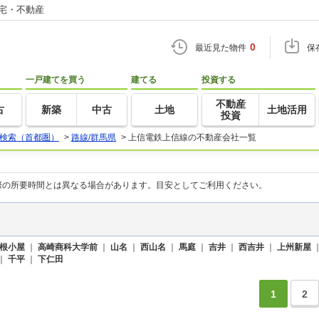
住宅・不動産
0
最近見た物件
保
一戸建てを買う
建てる
投資する
不動産
古
新築
中古
土地
土地活用
投資
検索（首都圏）
>
路線/群馬県
>
上信電鉄上信線の不動産会社一覧
際の所要時間とは異なる場合があります。目安としてご利用ください。
根小屋
｜
高崎商科大学前
｜
山名
｜
西山名
｜
馬庭
｜
吉井
｜
西吉井
｜
上州新屋
｜
千平
｜
下仁田
1
2