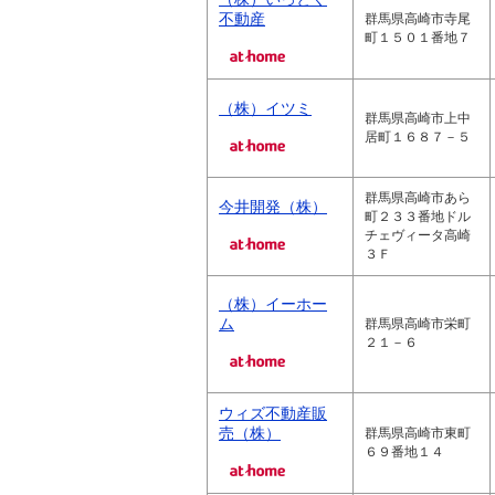
不動産
群馬県高崎市寺尾
町１５０１番地７
（株）イツミ
群馬県高崎市上中
居町１６８７－５
群馬県高崎市あら
今井開発（株）
町２３３番地ドル
チェヴィータ高崎
３Ｆ
（株）イーホー
ム
群馬県高崎市栄町
２１－６
ウィズ不動産販
売（株）
群馬県高崎市東町
６９番地１４