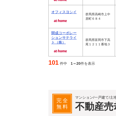
オフィスヨシイ
群馬県高崎市上中
居町６８４
開成コーポレー
ションサテライ
群馬県富岡市下高
ト（株）
尾１２１１番地３
101
件中
1～20
件を表示
マンション/一戸建て/土
完全
不動産売
無料