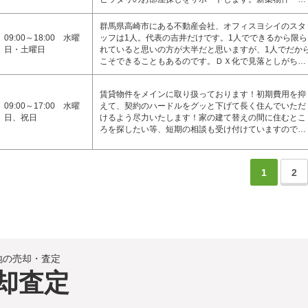
群馬県高崎市にある不動産会社、オフィスヨシイのスタ
09:00～18:00 水曜
ッフは1人。代表の吉井だけです。1人でできるから限ら
日・土曜日
れていると思いの方が大半だと思いますが、1人でだか
こそできることもあるのです。ＤＸ化で見落としがち…
賃貸物件をメインに取り扱っております！初期費用を抑
09:00～17:00 水曜
えて、契約のハードルをグッと下げて長く住んでいただ
日、祝日
けるよう尽力いたします！家の建て替えの間に住むとこ
ろを探したい等、短期の相談も受け付けていますので…
1
2
地の売却・査定
却査定