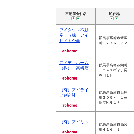
不動産会社名
所在地
アイタウン不動
産 （株）アイ
群馬県高崎市飯塚
サイト企画
町１７７６－２２
アイディホーム
群馬県高崎市栄町
（株） 高崎店
２０－１ヴィラ長
谷川１Ｆ
（有）アイライ
群馬県高崎市石原
フ創造社
町３９５４－１三
島屋ビル１Ｆ
（有）アイリス
群馬県高崎市高関
町４１６－１