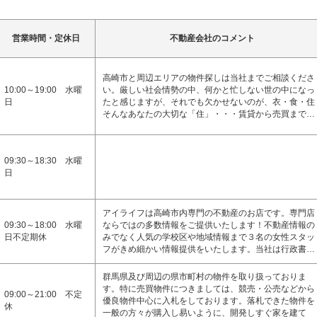
営業時間・定休日
不動産会社のコメント
高崎市と周辺エリアの物件探しは当社までご相談くださ
10:00～19:00 水曜
い。厳しい社会情勢の中、何かと忙しない世の中になっ
日
たと感じますが、それでも欠かせないのが、衣・食・住
そんなあなたの大切な「住」・・・賃貸から売買まで…
09:30～18:30 水曜
日
アイライフは高崎市内専門の不動産のお店です。専門店
09:30～18:00 水曜
ならではの多数情報をご提供いたします！不動産情報の
日不定期休
みでなく人気の学校区や地域情報まで３名の女性スタッ
フがきめ細かい情報提供をいたします。当社は行政書…
群馬県及び周辺の県市町村の物件を取り扱っておりま
す。特に売買物件につきましては、競売・公売などから
09:00～21:00 不定
優良物件中心に入札をしております。落札できた物件を
休
一般の方々が購入し易いように、開発しすぐ家を建て