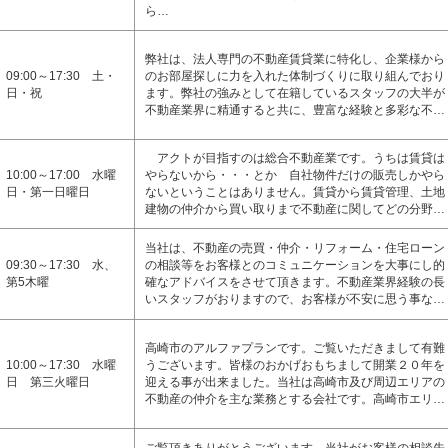
ら…
弊社は、法人専門の不動産賃貸業に特化し、企業様から
09:00～17:30 土・
のお部屋探しに力を入れた体制づくりに取り組んでおり
日・祝
ます。弊社の強みとして在籍しているスタッフの大半が
不動産業界に精通すると共に、豊富な経験と多彩な不…
アクトが目指すのは総合不動産業です。うちは賃貸は
10:00～17:00 水曜
やらないから・・・とか 自社物件だけの販売しかやら
日・第一日曜日
ないということはありません。賃貸から賃貸管理、土地
建物の仲介から買い取りまで不動産に関してどの分野…
当社は、不動産の売買・仲介・リフォーム・住宅ローン
09:30～17:30 水、
の相談等をお客様とのコミュニケーションを大事にし的
第5木曜
確なアドバイスをさせて頂きます。不動産業界経験の長
いスタッフがおりますので、お客様が不安に思う事な…
高崎市のアルファプランです。ご覧いただきまして有難
10:00～17:30 水曜
うございます。皆様のおかげおもちまして開業２０年を
日 第三火曜日
迎える事が出来ました。当社は高崎市及び周辺エリアの
不動産の仲介を主な業務とする会社です。高崎市エリ…