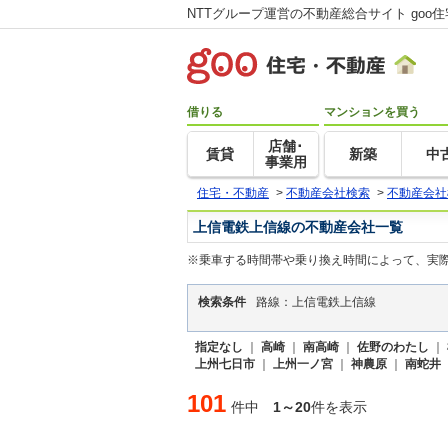
NTTグループ運営の不動産総合サイト goo
借りる
マンションを買う
店舗･
賃貸
新築
中
事業用
住宅・不動産
>
不動産会社検索
>
不動産会社
上信電鉄上信線の不動産会社一覧
※乗車する時間帯や乗り換え時間によって、実
検索条件
路線：上信電鉄上信線
指定なし
｜
高崎
｜
南高崎
｜
佐野のわたし
｜
上州七日市
｜
上州一ノ宮
｜
神農原
｜
南蛇井
101
件中
1～20
件を表示