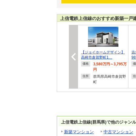
上信電鉄上信線のおすすめ新築一戸
【ジョイホームデザイン】
吉
高崎市倉賀野町1…
9
3,580万円～3,795万
価格
価
円
群馬県高崎市倉賀野
住所
住
町
上信電鉄上信線(群馬県)で他のジャン
新築マンション
中古マンション