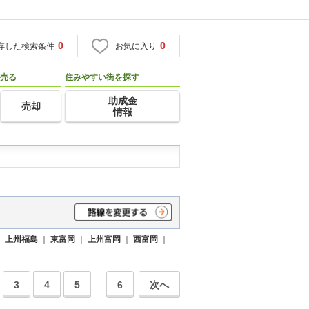
0
0
存した検索条件
お気に入り
売る
住みやすい街を探す
助成金
売却
情報
｜
上州福島
｜
東富岡
｜
上州富岡
｜
西富岡
｜
3
4
5
6
次へ
…