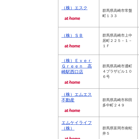
（株）エスク
群馬県高崎市常盤
町１３３
（株）ＳＢ
群馬県高崎市上中
居町２２５－１－
１Ｆ
（株）Ｅｖｅｒ
Ｇｒｅｅｎ 高
群馬県高崎市通町
崎駅西口店
４プラザビル１０
６号
（株）エムエス
不動産
群馬県高崎市和田
多中町２４９
エムケイライフ
（株）
群馬県富岡市南蛇
井５