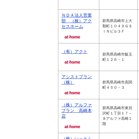
ＮＤＡ法人営業
部 （株）アク
群馬県高崎市上大
セスホーム
類町１０４９ＧＳ
ＩＮビル３Ｆ
（有）アクト
群馬県高崎市飯玉
町１２６－１
アシストプラン
（株）
群馬県高崎市高関
町４５０－３
（株）アルファ
群馬県高崎市東貝
プラン 高崎本
沢町１丁目１７－
店
８アルファ高崎１
階
（株）いっとく