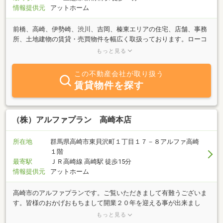
情報提供元
アットホーム
前橋、高崎、伊勢崎、渋川、吉岡、榛東エリアの住宅、店舗、事務
所、土地建物の賃貸・売買物件を幅広く取扱っております。ローコ
スト新築住宅や事業用収益物件などもございます。駐車場も完備し
もっと見る
ておりますのでお気軽にご来店ください。
この不動産会社が取り扱う
賃貸物件を探す
（株）アルファプラン 高崎本店
所在地
群馬県高崎市東貝沢町１丁目１７－８アルファ高崎
１階
最寄駅
ＪＲ高崎線 高崎駅 徒歩15分
情報提供元
アットホーム
高崎市のアルファプランです。ご覧いただきまして有難うございま
す。皆様のおかげおもちまして開業２０年を迎える事が出来まし
た。当社は高崎市及び周辺エリアの不動産の仲介を主な業務とする
もっと見る
会社です。高崎市エリアの住宅、店舗、事務所、土地建物の賃貸・