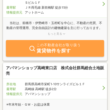
Ｓビル１Ｆ
最寄駅
ＪＲ両毛線 新前橋駅 徒歩15分
情報提供元
アットホーム
当社は、前橋市・伊勢崎市・玉村町を中心に、不動産の売買、不
動産の管理運用、完全自由設計の建物建築を主に行っております。
当社にて住宅用地をご成約のお客様には、土地を最適利用するため
もっと見る
に、建物レイアウトおよびデザインを「無料」にてご提案させてい
ただいております。エリア別『不動産情報誌』無料で差し上げま
この不動産会社が取り扱う
す！！玉村町・前橋市・伊勢崎市の毎月発行中エリア別『不動産情
賃貸物件を探す
報誌』を無料にて差し上げます。ここに掲載されていない物件も多
数ございますので、是非ご覧ください。お申込は０１２０－５４５
－３３９です。
アパマンショップ高崎東口店 株式会社群馬総合土地販
売
所在地
群馬県高崎市栄町1-10サンライズビル１Ｆ
最寄駅
高崎線 高崎駅 徒歩2分
情報提供元
アパマンショップ
※年末年始・ＧＷ・お盆は休業