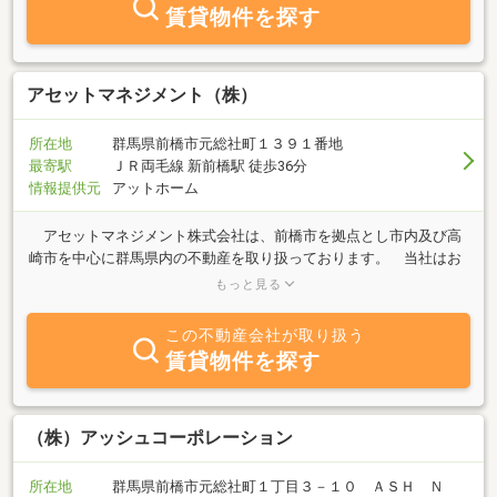
賃貸物件を探す
アセットマネジメント（株）
所在地
群馬県前橋市元総社町１３９１番地
最寄駅
ＪＲ両毛線 新前橋駅 徒歩36分
情報提供元
アットホーム
アセットマネジメント株式会社は、前橋市を拠点とし市内及び高
崎市を中心に群馬県内の不動産を取り扱っております。 当社はお
客様の大切な不動産の利用価値の増進を図ることで地域の発展に貢
もっと見る
献できると考えております。 不動産を通して感動を提供できる企
業を目指し、お客様が安心して不動産の購入や売却ができるよう
この不動産会社が取り扱う
日々模索しております。 不動産に関する事はなんなりとお気軽に
賃貸物件を探す
ご相談ください。
（株）アッシュコーポレーション
所在地
群馬県前橋市元総社町１丁目３－１０ ＡＳＨ Ｎ