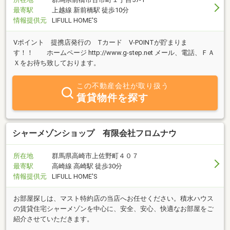
最寄駅
上越線 新前橋駅 徒歩10分
情報提供元
LIFULL HOME'S
Vポイント 提携店発行の Tカード V-POINTが貯まりま
す！！ ホームページ http://www.g-step.net メール、電話、ＦＡ
Ｘをお待ち致しております。
この不動産会社が取り扱う
賃貸物件を探す
シャーメゾンショップ 有限会社フロムナウ
所在地
群馬県高崎市上佐野町４０７
最寄駅
高崎線 高崎駅 徒歩30分
情報提供元
LIFULL HOME'S
お部屋探しは、マスト特約店の当店へお任せください。積水ハウス
の賃貸住宅シャーメゾンを中心に、安全、安心、快適なお部屋をご
紹介させていただきます。