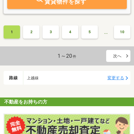
賃貸物件を探す
…
1
2
3
4
5
10
1～20
次へ
件
路線
変更する
上越線
不動産をお持ちの方