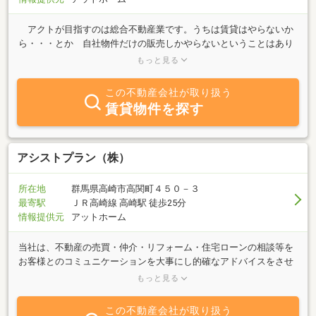
さいませ。
アクトが目指すのは総合不動産業です。うちは賃貸はやらないか
ら・・・とか 自社物件だけの販売しかやらないということはあり
ません。賃貸から賃貸管理、土地建物の仲介から買い取りまで不動
もっと見る
産に関してどの分野にも精通したプロフェッショナルが皆様をお待
ちしております。 デベロッパー・ハウスメーカーで住宅の設計を
この不動産会社が取り扱う
経験したからこそ、お客様視線で住まいのご提案ができます。また
賃貸物件を探す
住宅取得に必要な資金計画や税制なども、ファイナンシャルプラン
ナーや住宅ローンアドバイザーなどの専門スタッフが丁寧にお答え
できます。 新しい街、新しい暮らしの生活を応援するアクトは、
完全お客様主義です。お客様の目的に合わせて物件をご紹介するの
アシストプラン（株）
で、「こっちの物件のほうが儲かる」からだとか「自社物件」だか
らという基準で物件を勧めたりいたしません。どんな些細なことで
所在地
群馬県高崎市高関町４５０－３
も、できる限りお手伝いさせていただきます。"
最寄駅
ＪＲ高崎線 高崎駅 徒歩25分
情報提供元
アットホーム
当社は、不動産の売買・仲介・リフォーム・住宅ローンの相談等を
お客様とのコミュニケーションを大事にし的確なアドバイスをさせ
て頂きます。不動産業界経験の長いスタッフがおりますので、お客
もっと見る
様が不安に思う事など何でも御相談にのらせて頂きます。
この不動産会社が取り扱う