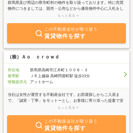
群馬県及び周辺の県市町村の物件を取り扱っております。特に売買
物件につきましては、競売・公売などから優良物件中心に入札をし
ております。落札できた物件を一般の方々が購入し易いように、開
もっと見る
発しすぐ家を建てられるようにしてから、販売活動を行っておりま
す。皆様の希望物件の調査事業にも力を入れております。希望条件
この不動産会社が取り扱う
を電話かメールにてお聞かせ願います。全力を挙げて調査し、要望
賃貸物件を探す
を満たす物件が見つかりましたら、物件資料を送付させて頂きま
す。また、競売及び公売物件のサポートも行っております。お気軽
にご相談頂ければ幸いです。
（株）Ａｏ ｃｒｏｗｄ
所在地
群馬県高崎市江木町１００８－３
最寄駅
ＪＲ上越線 高崎問屋町駅 徒歩23分
情報提供元
アットホーム
当社は女性が運営する不動産会社です。お部屋探しからご入居ま
で、「誠実・丁寧」をモットーとし、お客様に寄り添った提案で安
心して新生活をスタート出来るようサポートさせて頂きます！当社
もっと見る
では群馬県内ほぼ全ての物件を御対応できます。地域密着の不動産
会社として、子育て世代の女性ならではの目線で、お客様に寄り添
この不動産会社が取り扱う
ったサービスをご提案いたします。皆様のご来店心よりお待ちして
賃貸物件を探す
おります。