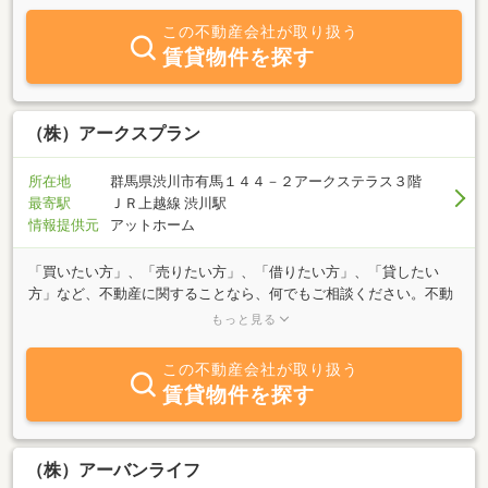
売買物件を幅広く取扱っております。ローコスト新築住宅や事業用
この不動産会社が取り扱う
収益物件などもございます。皆様の御来店をお待ちしています。
賃貸物件を探す
（株）アークスプラン
所在地
群馬県渋川市有馬１４４－２アークステラス３階
最寄駅
ＪＲ上越線 渋川駅
情報提供元
アットホーム
「買いたい方」、「売りたい方」、「借りたい方」、「貸したい
方」など、不動産に関することなら、何でもご相談ください。不動
産業に５０年携わってきた経験豊富なスタッフが、常に密なコミュ
もっと見る
ニケーションを心がけ、お客さまのパートナーとして迅速、丁寧な
サポートをいたします。またリフォームの相談、土地の有効活用や
この不動産会社が取り扱う
相続などの相談も承っておりますので、まずはお気軽にご相談くだ
賃貸物件を探す
さい。
（株）アーバンライフ