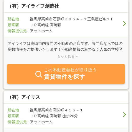
（有）アイライフ創造社
所在地
群馬県高崎市石原町３９５４－１三島屋ビル１Ｆ
最寄駅
ＪＲ高崎線 高崎駅
情報提供元
アットホーム
アイライフは高崎市内専門の不動産のお店です。専門店ならではの
多数情報をご提供いたします！不動産情報のみでなく人気の学校区
や地域情報まで３名の女性スタッフがきめ細かい情報提供をいたし
もっと見る
ます。当社は行政書士事務所・建築設計事務所を併設しておりアイ
ライフのお客様には常駐の行政書士・建築士・宅建士・ファイナン
この不動産会社が取り扱う
シャルプランナーが物件の紹介物件調査から資金・税金・相続相談
賃貸物件を探す
そして、お引渡しまで全面的に安心仲介サポートサービスを提供致
します。 アイライフでは完全最良プロサポート実現のため、お客
様からの御相談は営業社員でなく[有資格相談係兼代表者]が直接承り
ますので事前に御連絡を頂けます様、お願い申し上げます。よろし
（有）アイリス
ければ一度、アイライフの実力をお試し下さい！！●ＨＰをご覧い
ただきお問合せ下さい→http://www.leadjapan.jp/16ai-life/●不動産
所在地
群馬県高崎市高関町４１６－１
調査専門ＨＰ⇒http://www.kojin-baibai.com/はコチラ
最寄駅
ＪＲ高崎線 高崎駅 徒歩20分
情報提供元
アットホーム