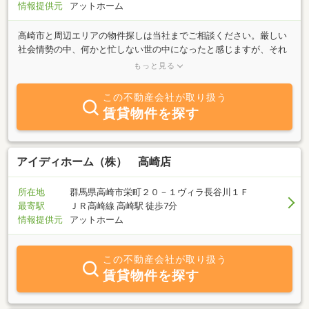
情報提供元
アットホーム
高崎市と周辺エリアの物件探しは当社までご相談ください。厳しい
社会情勢の中、何かと忙しない世の中になったと感じますが、それ
でも欠かせないのが、衣・食・住そんなあなたの大切な
もっと見る
「住」・・・賃貸から売買まで当社では、思いをかたちに変えるお
手伝い！をモットーに日々邁進していく所存です。また空室にお困
この不動産会社が取り扱う
りのオーナー様からもご相談を承っております。リフォームしたが
賃貸物件を探す
入居が付かない。家賃を下げたのに入居が付かない。空室があって
銀行のローンが大変。まずはご相談ください。より良い解決方法を
ご提示できると思います。皆様からのお問い合わせをお待ちしてお
ります。宜しくお願い申し上げます。
アイディホーム（株） 高崎店
所在地
群馬県高崎市栄町２０－１ヴィラ長谷川１Ｆ
最寄駅
ＪＲ高崎線 高崎駅 徒歩7分
情報提供元
アットホーム
この不動産会社が取り扱う
賃貸物件を探す