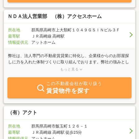
ＮＤＡ法人営業部 （株）アクセスホーム
所在地
群馬県高崎市上大類町１０４９ＧＳＩＮビル３Ｆ
最寄駅
ＪＲ高崎線 高崎駅
情報提供元
アットホーム
弊社は、法人専門の不動産賃貸業に特化し、企業様からのお部屋探
しに力を入れた体制づくりに取り組んでおります。弊社の強みとし
て在籍しているスタッフの大半が不動産業界に精通すると共に、豊
もっと見る
富な経験と多彩な不動産知識を兼ね備えております。当然のことで
すが「お客様が希望されている物件を紹介すること」が最も重要な
この不動産会社が取り扱う
仕事と考えております。また、加えて当社スタッフ全員がこれと同
賃貸物件を探す
様に力を入れていることがあります。１．契約時における経費削減
２．入居後のトラブル対応３．社宅担当者様への業務負担軽減で
す。以上のことを全て迅速且つ効果的に行うことをモットーとして
おります。些細なことでもまずはお気軽にお問い合わせ下さい。ま
（有）アクト
た、法人以外にも賃貸管理業務・賃貸仲介業務・その他、不動産に
かかわることすべて力を入れており、専門スタッフも多数在籍して
所在地
群馬県高崎市飯玉町１２６－１
おります。社宅をお探しの法人様、お部屋探しのご入居者様、その
最寄駅
ＪＲ高崎線 高崎駅 徒歩25分
他住居に関することについては、弊社までお気軽にお問い合わせ下
情報提供元
アットホーム