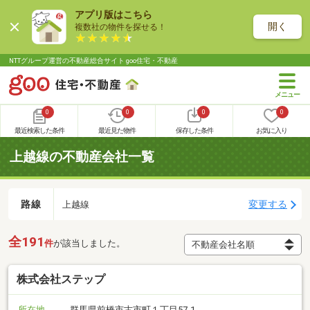
アプリ版はこちら
開く
複数社の物件を探せる！
NTTグループ運営の不動産総合サイト goo住宅・不動産
0
0
0
0
最近検索した条件
最近見た物件
保存した条件
お気に入り
上越線の不動産会社一覧
路線
変更する
上越線
全191
件
が該当しました。
株式会社ステップ
所在地
群馬県前橋市古市町１丁目57-1