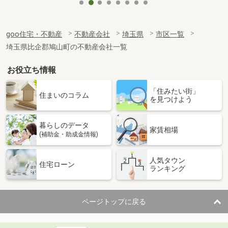
goo住宅・不動産
不動産会社
埼玉県
市区一覧
埼玉県比企郡鳩山町の不動産会社一覧
お役立ち情報
「住みたい街」
住まいのコラム
を見つけよう
暮らしのデータ
家賃相場
(補助金・助成金情報)
人気タウン
住宅ローン
ランキング
ページトップに戻る