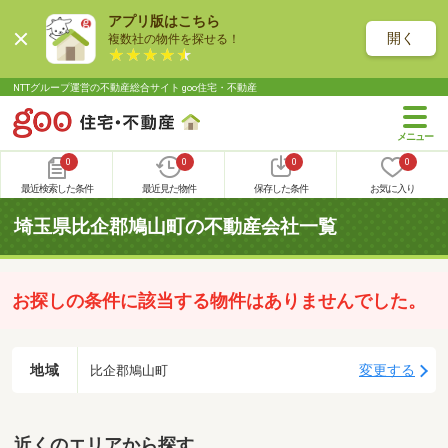
アプリ版はこちら
開く
複数社の物件を探せる！
NTTグループ運営の不動産総合サイト goo住宅・不動産
0
0
0
0
最近検索した条件
最近見た物件
保存した条件
お気に入り
埼玉県比企郡鳩山町の不動産会社一覧
お探しの条件に該当する物件はありませんでした。
地域
変更する
比企郡鳩山町
近くのエリアから探す