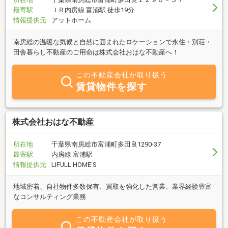
最寄駅
ＪＲ内房線 富浦駅 徒歩19分
情報提供元
アットホーム
南房総の温暖な気候と自然に囲まれたロケーションで永住・別荘・
田舎暮らし不動産のご用命は株式会社おはな不動産へ！
この不動産会社が取り扱う
賃貸物件を探す
株式会社おはな不動産
所在地
千葉県南房総市富浦町多田良1290-37
最寄駅
内房線 富浦駅
情報提供元
LIFULL HOME'S
地域密着、自社物件多数保有、買取を強化した営業、業界経験豊富
なコンサルティング業務
この不動産会社が取り扱う