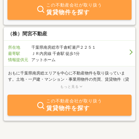
ください。
この不動産会社が取り扱う
賃貸物件を探す
（株）間宮不動産
所在地
千葉県南房総市千倉町瀬戸２２５１
最寄駅
ＪＲ内房線 千倉駅 徒歩1分
情報提供元
アットホーム
おもに千葉県南房総エリアを中心に不動産物件を取り扱っていま
す。土地・一戸建・マンション・事業用物件の売買、賃貸物件（貸
家・マンション・アパートなど）の仲介、土地造成・土地管理など
もっと見る
を行っています。リゾート（海物件、庭・菜園物件）、住み替えな
ど幅広いご要望にお応えしています。ご購入・ご売却・お買い替
この不動産会社が取り扱う
え・賃貸借などお問い合わせ下さい。店舗はＪＲ内房線 千倉駅前
賃貸物件を探す
にあります（駐車場あり）。