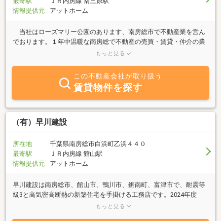
最寄駅
ＪＲ内房線 南三原駅
情報提供元
アットホーム
当社はローズマリー公園のあります、南房総市で不動産業を営ん
でおります。１年中温暖な南房総で不動産の売買・賃貸・仲介の業
務を行っております。海を眺め、そして家庭菜園を楽しむ、そんな
もっと見る
田舎ぐらしをお考えのお客様へ、お気軽にご相談頂けますよう心よ
りお待ち致しております。又、グループ企業であります加藤建設株
この不動産会社が取り扱う
式会社では、建築のご相談もお受け致します。豊富な情報の中か
賃貸物件を探す
ら、きっとあなたのご希望に添える物件がご案内できることと思っ
ております。
（有）早川建設
所在地
千葉県南房総市白浜町乙浜４４０
最寄駅
ＪＲ内房線 館山駅
情報提供元
アットホーム
早川建設は南房総市、館山市、鴨川市、鋸南町、富津市で、耐震等
級3と高気密高断熱の新築住宅を手掛ける工務店です。2024年度
ZEHビルダー6つ星工務店として認定されています。家づくりの目線
もっと見る
からの土地探しのお手伝いをいたします。どうぞお気軽にお問合せ