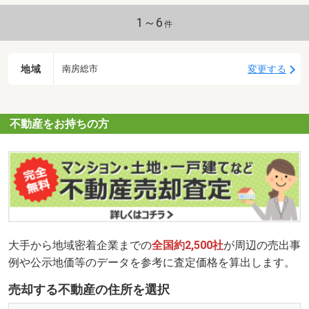
1～6
件
地域
変更する
南房総市
不動産をお持ちの方
大手から地域密着企業までの
全国約2,500社
が周辺の売出事
例や公示地価等のデータを参考に査定価格を算出します。
売却する不動産の住所を選択