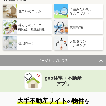
「住みたい街」
住まいのコラム
を見つけよう
暮らしのデータ
家賃相場
(補助金・助成金情報)
人気タウン
住宅ローン
ランキング
ページトップに戻る
goo住宅・不動産
アプリ
大手不動産サイト
物件
の
を