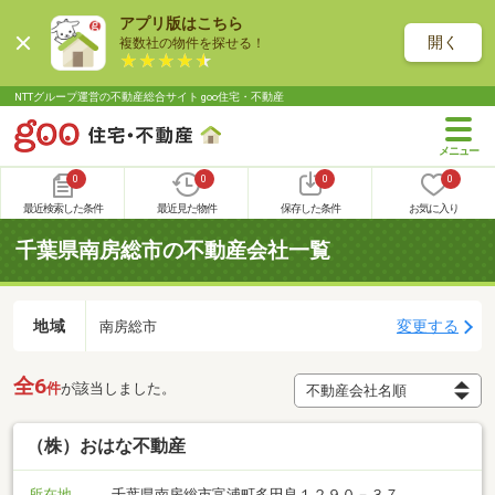
アプリ版はこちら
開く
複数社の物件を探せる！
NTTグループ運営の不動産総合サイト goo住宅・不動産
0
0
0
0
最近検索した条件
最近見た物件
保存した条件
お気に入り
千葉県南房総市の不動産会社一覧
地域
変更する
南房総市
全6
件
が該当しました。
（株）おはな不動産
所在地
千葉県南房総市富浦町多田良１２９０－３７