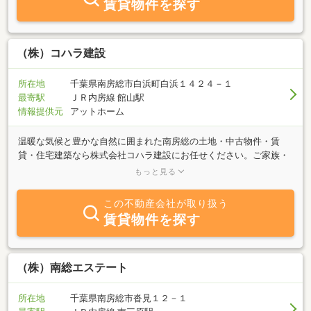
賃貸物件を探す
（株）コハラ建設
所在地
千葉県南房総市白浜町白浜１４２４－１
最寄駅
ＪＲ内房線 館山駅
情報提供元
アットホーム
温暖な気候と豊かな自然に囲まれた南房総の土地・中古物件・賃
貸・住宅建築なら株式会社コハラ建設にお任せください。ご家族・
ご夫婦・別荘・セカンドライフ・田舎暮らし・・・土地探しから住
もっと見る
宅建築、アフターサービスまでお客様のニーズに合わせたご提案を
させていただきます。どうぞお気軽にお立ち寄りください。
この不動産会社が取り扱う
賃貸物件を探す
（株）南総エステート
所在地
千葉県南房総市沓見１２－１