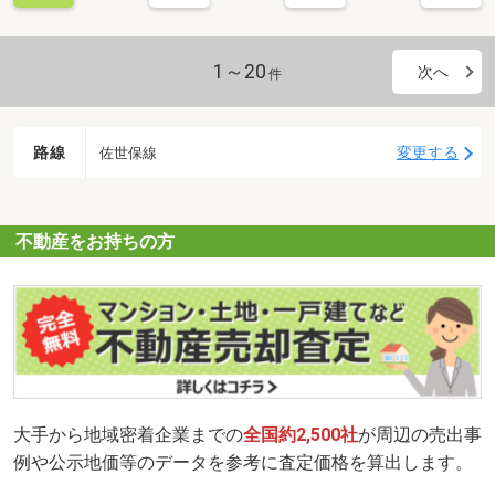
1～20
次へ
件
路線
変更する
佐世保線
不動産をお持ちの方
大手から地域密着企業までの
全国約2,500社
が周辺の売出事
例や公示地価等のデータを参考に査定価格を算出します。