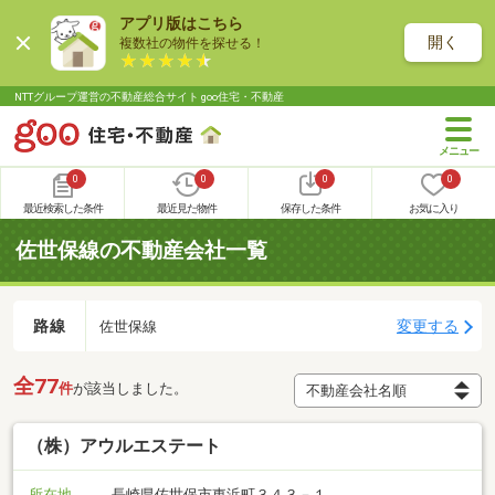
アプリ版はこちら
開く
複数社の物件を探せる！
NTTグループ運営の不動産総合サイト goo住宅・不動産
0
0
0
0
最近検索した条件
最近見た物件
保存した条件
お気に入り
佐世保線の不動産会社一覧
路線
変更する
佐世保線
全77
件
が該当しました。
（株）アウルエステート
所在地
長崎県佐世保市東浜町３４３－１