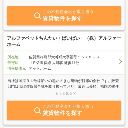
何でもお気軽にお問い合せ下さい。皆様のご来店を心よりお待ちし
ております。
この不動産会社が取り扱う
賃貸物件を探す
アルファベットちんたい・ばいばい （株）アルファー
ホーム
所在地
佐賀県杵島郡大町町大字福母１５７８－３
最寄駅
ＪＲ佐世保線 大町駅 徒歩11分
情報提供元
アットホーム
当社は国道３４号線沿いの黒い大きな建物が目印の会社です。販売
部門はほぼ佐賀県全域を取り扱っており、最近は長崎、福岡の物件
も販売しております。女性プランナー考案の間取り＆デザインの新
もっと見る
築建売住宅がメインですが、中古住宅をリフォームして販売も行っ
ています。もちろん、土地や住宅の査定や買い取りなども行ってい
この不動産会社が取り扱う
ますので、お気軽にお問い合わせ下さいませ。賃貸部門は武雄市周
賃貸物件を探す
辺はもちろん、杵島郡地区、嬉野地区など佐賀県西部近郊の物件を
取り扱っています。アパート・マンション・戸建・事務所・駐車場
ｅｔｃ・・・「保証人不要」や「敷金ゼロ物件」なども当社にご相