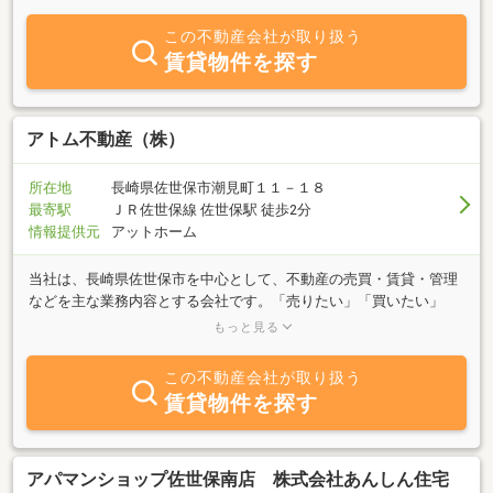
は、市中心より北部にかけて物件のご紹介・ご案内、そして安心の
アフターケアで、お客様に快適空間を提供させていただいておりま
この不動産会社が取り扱う
す。 明るく元気な接客でご来店をお待ち致しております。どうぞ
賃貸物件を探す
お気軽にお問い合わせ下さい！
アトム不動産（株）
所在地
長崎県佐世保市潮見町１１－１８
最寄駅
ＪＲ佐世保線 佐世保駅 徒歩2分
情報提供元
アットホーム
当社は、長崎県佐世保市を中心として、不動産の売買・賃貸・管理
などを主な業務内容とする会社です。「売りたい」「買いたい」
「借りたい」ご希望の方、不動産に関する質問は何でもお気軽にご
もっと見る
相談下さい。●「お客様の立場に立った、確かなアドバイス」
(財）住宅金融普及協会 住宅ローンアドバイザー登録●来客用駐車
この不動産会社が取り扱う
場完備
賃貸物件を探す
アパマンショップ佐世保南店 株式会社あんしん住宅