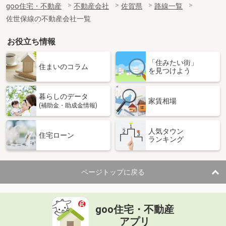
goo住宅・不動産
不動産会社
佐賀県
路線一覧
佐世保線の不動産会社一覧
お役立ち情報
「住みたい街」
住まいのコラム
を見つけよう
暮らしのデータ
家賃相場
(補助金・助成金情報)
人気タウン
住宅ローン
ランキング
ページトップに戻る
goo住宅・不動産
アプリ