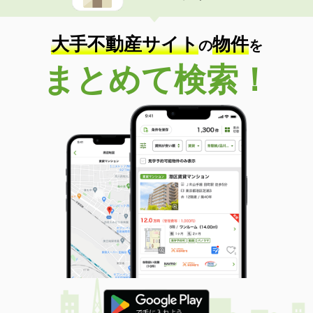
大手不動産サイト
物件
の
を
まとめて検索！