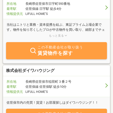
所在地
長崎県佐世保市日宇町593番地
最寄駅
佐世保線 日宇駅 徒歩4分
情報提供元
LIFULL HOME'S
当社はニトリと業務・資本提携を結ぶ、東証プライム上場企業で
す。物件を知り尽くしたプロが中古物件を買い取り、細部までチェ
ックし、自社規格に沿って丁寧にリフォームしているので、ご購入
もっと見る
後も安心が続きます。
この不動産会社が取り扱う
賃貸物件を探す
株式会社ダイワハウジング
所在地
長崎県佐世保市稲荷町３番２号
最寄駅
佐世保線 佐世保駅 徒歩10分
情報提供元
LIFULL HOME'S
佐世保市内の売買！賃貸！お部屋探しはダイワハウジング！！