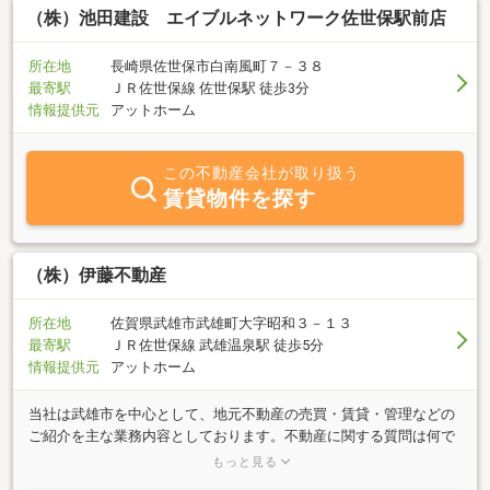
談下さい。お電話、メールでのお問い合わせも大歓迎です。店舗前
（株）池田建設 エイブルネットワーク佐世保駅前店
には広々とした駐車場も完備してますので、お気軽にお立ち寄り下
さい。
所在地
長崎県佐世保市白南風町７－３８
最寄駅
ＪＲ佐世保線 佐世保駅 徒歩3分
情報提供元
アットホーム
この不動産会社が取り扱う
賃貸物件を探す
（株）伊藤不動産
所在地
佐賀県武雄市武雄町大字昭和３－１３
最寄駅
ＪＲ佐世保線 武雄温泉駅 徒歩5分
情報提供元
アットホーム
当社は武雄市を中心として、地元不動産の売買・賃貸・管理などの
ご紹介を主な業務内容としております。不動産に関する質問は何で
もお気軽にご相談ください。豊富な情報力でお客様のご希望に併せ
もっと見る
たスピーディな対応を心掛けております。