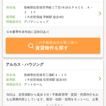
所在地
長崎県佐世保市早岐１丁目14-26ＳＰＡＣＥ．Ａ－
Ｚ １Ｆ
最寄駅
ＪＲ佐世保線 早岐駅 徒歩4分
情報提供元
アパマンショップ
ＧＷ夏季年末年始に店休日あり
この不動産会社が取り扱う
賃貸物件を探す
アルカス・ハウジング
所在地
長崎県佐世保市三浦町４－１０
最寄駅
ＪＲ佐世保線 佐世保駅 徒歩3分
情報提供元
アットホーム
当社は、佐世保駅から徒歩３分！不動産管理・賃貸・売買仲介をお
もな業務内容としています。親切・信頼・信用をモットーに、お客
様の一つ一つのこだわりを満たす物件を、ご紹介させて頂きます。
もっと見る