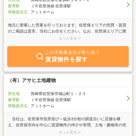
最寄駅
ＪＲ佐世保線 佐世保駅
情報提供元
アットホーム
地元に密着した営業を行っております。佐世保エリアの売買・賃貸
のご相談は是非、当社にお任せください。なお、佐世保エリアに限
らず近隣地域の営業活動にも力を入れております！お気軽にご相談
もっと見る
くださいませ♪
この不動産会社が取り扱う
賃貸物件を探す
（有）アサヒ土地建物
所在地
長崎県佐世保市城山町１－２３
最寄駅
ＪＲ佐世保線 佐世保駅
情報提供元
アットホーム
当社は、佐世保市役所並び～徒歩3分程の国道沿いに店舗を構
え、佐世保市内を中心に賃貸物件の仲介や管理、土地・建物等の売
買仲介等、総合不動産として事業を展開しております。賃貸物件
もっと見る