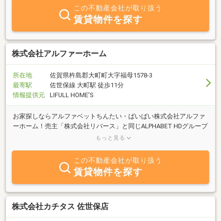
この不動産会社が取り扱う
賃貸物件を探す
株式会社アルファーホーム
所在地
佐賀県杵島郡大町町大字福母1578-3
最寄駅
佐世保線 大町駅 徒歩11分
情報提供元
LIFULL HOME'S
お家探しならアルファベットちんたい・ばいばい株式会社アルファ
ーホーム！売主「株式会社リバース」と同じALPHABET HDグループ
の一員で「買ってから後悔しない住まい選び」を大切にご案内をし
もっと見る
ています。
この不動産会社が取り扱う
賃貸物件を探す
株式会社カチタス 佐世保店