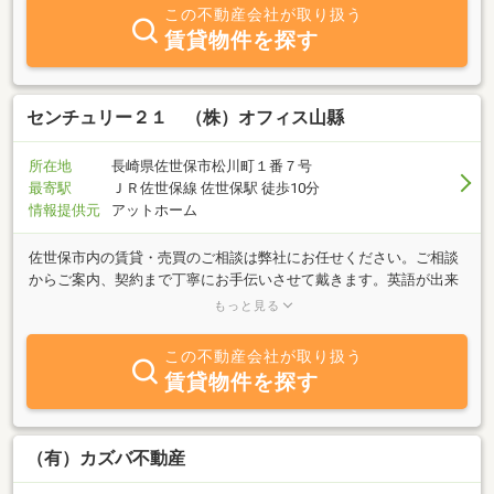
この不動産会社が取り扱う
賃貸物件を探す
センチュリー２１ （株）オフィス山縣
所在地
長崎県佐世保市松川町１番７号
最寄駅
ＪＲ佐世保線 佐世保駅 徒歩10分
情報提供元
アットホーム
佐世保市内の賃貸・売買のご相談は弊社にお任せください。ご相談
からご案内、契約まで丁寧にお手伝いさせて戴きます。英語が出来
るスタッフが在籍し、米軍向けの賃貸物件も取り扱っております。
もっと見る
ぜひお気軽にお問合せください。
この不動産会社が取り扱う
賃貸物件を探す
（有）カズバ不動産