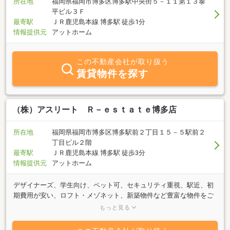
所在地
福岡県福岡市博多区博多駅中央街５－１１第１３泰
平ビル３Ｆ
最寄駅
ＪＲ鹿児島本線 博多駅 徒歩1分
情報提供元
アットホーム
この不動産会社が取り扱う
賃貸物件を探す
（株）アスリート Ｒ－ｅｓｔａｔｅ博多店
所在地
福岡県福岡市博多区博多駅前２丁目１５－５駅前２
丁目ビル２階
最寄駅
ＪＲ鹿児島本線 博多駅 徒歩3分
情報提供元
アットホーム
デザイナーズ、学生向け、ペット可、セキュリティ重視、駅近、初
期費用が安い、ロフト・メゾネット、新築物件など豊富な物件をご
用意しています。福岡の賃貸マンション、賃貸アパート、賃貸管理
もっと見る
のことなら株式会社アスリートR-estate博多店へご相談ください。