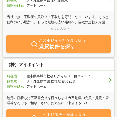
最寄駅
ＪＲ鹿児島本線 上伊集院駅
情報提供元
アットホーム
当社では、不動産の買取り・下取りを専門にやっています。もっと
便利のいい場所へ、もっと敷地の広い場所へ、自宅の建替えが面
倒、ご子息のお近くへ、手狭転勤、同居など。迅速な対応でスピー
もっと見る
ディーに解決いたします。市内一円査定無料、安心の即現金可、も
ちろん秘密厳守です。お気軽にご相談下さい。
この不動産会社が取り扱う
賃貸物件を探す
（株）アイポイント
所在地
熊本県宇城市松橋町きらら３丁目２－１７
最寄駅
ＪＲ鹿児島本線 松橋駅 徒歩20分
情報提供元
アットホーム
地元に密着した不動産会社を目指します★不動産の売買・賃貸・管
理等なんでもご相談下さい。お気軽にご来店下さい！！
この不動産会社が取り扱う