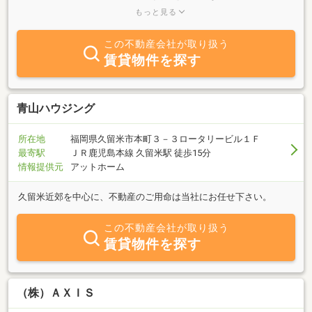
とのネットワークにより、お客様の不動産のお悩みごとを解決致し
もっと見る
ます。あなたの不動産コンサルティングマスターはここにいます！
まずは、気軽にご相談下さい。また、参加無料の相続の勉強会を定
この不動産会社が取り扱う
期的に開催中です。あおはれオリジナル「振返り人生ゲーム+α」を
賃貸物件を探す
使って、楽しく相続について学びます。誰にでも訪れるその時に何
が必要で、何を準備しておくべきか、「相続」の基本から学べま
す。個別に無料相談も受付けています。こちらも気軽に参加してみ
て下さい。
青山ハウジング
所在地
福岡県久留米市本町３－３ロータリービル１Ｆ
最寄駅
ＪＲ鹿児島本線 久留米駅 徒歩15分
情報提供元
アットホーム
久留米近郊を中心に、不動産のご用命は当社にお任せ下さい。
この不動産会社が取り扱う
賃貸物件を探す
（株）ＡＸＩＳ