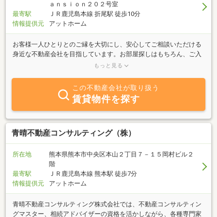
ａｎｓｉｏｎ２０２号室
最寄駅
ＪＲ鹿児島本線 折尾駅 徒歩10分
情報提供元
アットホーム
お客様一人ひとりとのご縁を大切にし、安心してご相談いただける
身近な不動産会社を目指しています。お部屋探しはもちろん、ご入
居後まで丁寧にサポートし、「相談してよかった」と感じていただ
もっと見る
けるサービスをご提供いたします。皆さまの新しい暮らしがより豊
かなものになるよう、スタッフ一同心を込めてお手伝いいたしま
この不動産会社が取り扱う
す。
賃貸物件を探す
青晴不動産コンサルティング（株）
所在地
熊本県熊本市中央区本山２丁目７－１５岡村ビル２
階
最寄駅
ＪＲ鹿児島本線 熊本駅 徒歩7分
情報提供元
アットホーム
青晴不動産コンサルティング株式会社では、不動産コンサルティン
グマスター、相続アドバイザーの資格を活かしながら、各種専門家