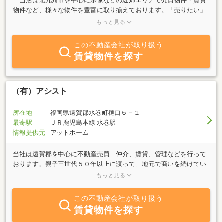
当店は北九州市を中心に宗像などの近郊エリアで売買物件・賃貸
物件など、様々な物件を豊富に取り揃えております。「売りたい」
「買いたい」「貸したい」「借りたい」など不動産に関する事なら
もっと見る
何でもご相談下さい！ お客様の立場に立った親切・丁寧な対応を
心掛けております。皆様のご来店をお待ちしております。
この不動産会社が取り扱う
賃貸物件を探す
（有）アシスト
所在地
福岡県遠賀郡水巻町樋口６－１
最寄駅
ＪＲ鹿児島本線 水巻駅
情報提供元
アットホーム
当社は遠賀郡を中心に不動産売買、仲介、賃貸、管理などを行って
おります。親子三世代５０年以上に渡って、地元で商いを続けてい
ます。商いのほかのも地域貢献活動などを通して、地域に根付いた
もっと見る
活動を行っています。長年に渡り築き上げてきた、「信頼」、「人
脈」、「情報」は、新しく営業を開始した不動産業に必要不可欠な
この不動産会社が取り扱う
ものです。その為、遠賀郡を中心とした八幡西区、中間市、その他
賃貸物件を探す
近郊地域を得意エリアとしています。「親切・安心」をモットー