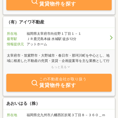
賃貸物件を探す
（有）アイワ不動産
所在地
福岡県太宰府市向佐野１丁目１－１
最寄駅
ＪＲ鹿児島本線 水城駅 徒歩12分
情報提供元
アットホーム
太宰府市・筑紫野市・大野城市・春日市・那珂川町を中心とし、地
域に根差した不動産の売買・賃貸・企画提案等を主な業務として行
っております。宅地建物取引士はもちろん、ファイナンシャルプラ
もっと見る
ンナーや賃貸経営管理士など在籍しており、ご提案させていただき
たいと思っております！不動産に関する事なら、お気軽ご相談下さ
この不動産会社が取り扱う
い。
賃貸物件を探す
あおいはる（株）
所在地
福岡県北九州市八幡西区折尾３丁目８－３６Ｏ＿ｍ