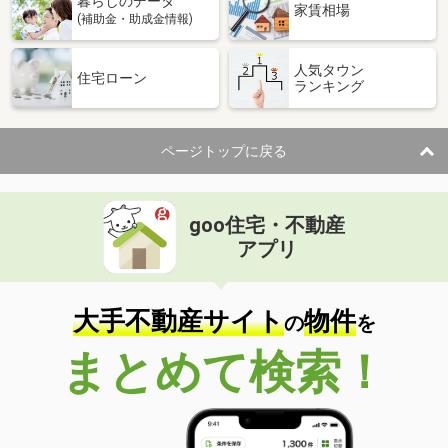
暮らしのデータ
家賃相場
(補助金・助成金情報)
人気タウン
住宅ローン
ランキング
ページトップに戻る
goo住宅・不動産
アプリ
大手不動産サイト
物件
の
を
まとめて検索！