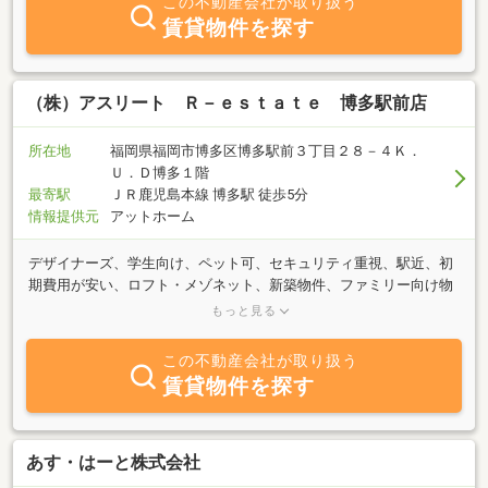
この不動産会社が取り扱う
賃貸物件を探す
（株）アスリート Ｒ－ｅｓｔａｔｅ 博多駅前店
所在地
福岡県福岡市博多区博多駅前３丁目２８－４Ｋ．
Ｕ．Ｄ博多１階
最寄駅
ＪＲ鹿児島本線 博多駅 徒歩5分
情報提供元
アットホーム
デザイナーズ、学生向け、ペット可、セキュリティ重視、駅近、初
期費用が安い、ロフト・メゾネット、新築物件、ファミリー向け物
件など豊富な物件をご用意しています。福岡市内の物件は全てご紹
もっと見る
介が可能です！まずはご相談だけ、という方でもお気軽にお問い合
わせください♪
この不動産会社が取り扱う
賃貸物件を探す
あす・はーと株式会社