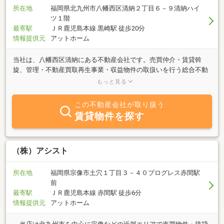
所在地
福岡県北九州市八幡西区清納２丁目６－９清納ハイ
ツ１階
最寄駅
ＪＲ鹿児島本線 黒崎駅 徒歩20分
情報提供元
アットホーム
当社は、八幡西区清納にある不動産会社です。売買仲介・賃貸斡
旋、管理・不動産買取再生事業・収益物件の取扱いを行う総合不動
産会社です。お客様の不動産のお悩みを総合的なネットワークを使
もっと見る
い解決させて頂きます。”親切・安心・安全な取引”をモットーに、
お客様の住まいのパートナーとして、精一杯お手伝いをさせていた
この不動産会社が取り扱う
だきますので、是非、当社におまかせ下さい！お客様の駐車場もお
賃貸物件を探す
店の前に完備しております。お気軽にご来店下さい。宜しくお願い
申し上げます。
（株）アシスト
所在地
福岡県宗像市土穴１丁目３－４０プログレス赤間駅
前
最寄駅
ＪＲ鹿児島本線 赤間駅 徒歩6分
情報提供元
アットホーム