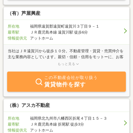
に、お客様の住まいのパートナーとして、精一杯お手伝いをさせて
頂きます。不動産に関することなら、お気軽にご相談下さい。
（有）芦屋興産
所在地
福岡県遠賀郡遠賀町遠賀川３丁目９－１
最寄駅
ＪＲ鹿児島本線 遠賀川駅 徒歩6分
情報提供元
アットホーム
当社はＪＲ遠賀川から徒歩１０分。不動産管理・賃貸・売買仲介を
主な業務内容としています。親切・信頼・信用をモットーに、お客
様の一つ一つのこだわりを満たす物件を、ご紹介させて頂きます。
もっと見る
何でもお気軽にお問い合わせ下さい。
この不動産会社が取り扱う
賃貸物件を探す
（株）アスカ不動産
所在地
福岡県北九州市八幡西区折尾４丁目１５－３
最寄駅
ＪＲ鹿児島本線 折尾駅 徒歩3分
情報提供元
アットホーム