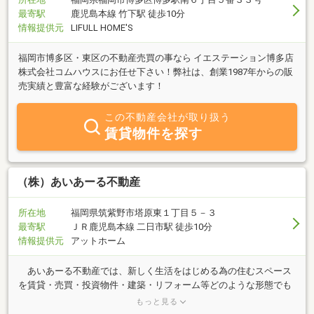
最寄駅
鹿児島本線 竹下駅 徒歩10分
情報提供元
LIFULL HOME'S
福岡市博多区・東区の不動産売買の事なら イエステーション博多店
株式会社コムハウスにお任せ下さい！弊社は、創業1987年からの販
売実績と豊富な経験がございます！
この不動産会社が取り扱う
賃貸物件を探す
（株）あいあーる不動産
所在地
福岡県筑紫野市塔原東１丁目５－３
最寄駅
ＪＲ鹿児島本線 二日市駅 徒歩10分
情報提供元
アットホーム
あいあーる不動産では、新しく生活をはじめる為の住むスペース
を賃貸・売買・投資物件・建築・リフォーム等どのような形態でも
満足できる、お客様にあったご提案にて提供できる不動産屋です。
もっと見る
快適な住むスペース（空間）は人間と同様に千差万別ありきたりな