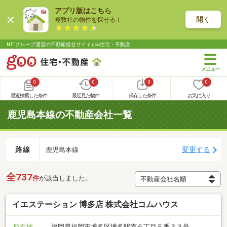
アプリ版はこちら
開く
複数社の物件を探せる！
NTTグループ運営の不動産総合サイト goo住宅・不動産
0
0
0
0
最近検索した条件
最近見た物件
保存した条件
お気に入り
鹿児島本線の不動産会社一覧
路線
変更する
鹿児島本線
全737
件
が該当しました。
イエステーション 博多店 株式会社コムハウス
所在地
福岡県福岡市博多区博多駅南６丁目５番３３号