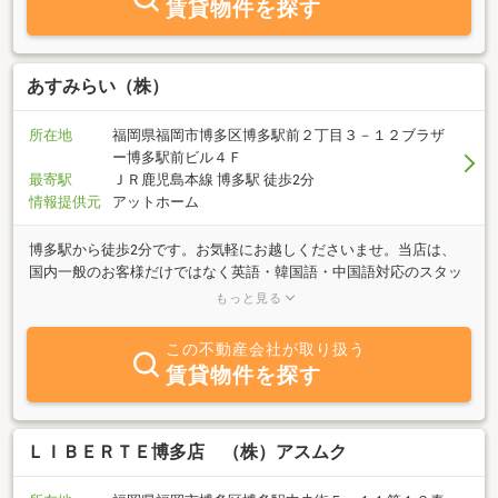
賃貸物件を探す
あすみらい（株）
所在地
福岡県福岡市博多区博多駅前２丁目３－１２ブラザ
ー博多駅前ビル４Ｆ
最寄駅
ＪＲ鹿児島本線 博多駅 徒歩2分
情報提供元
アットホーム
博多駅から徒歩2分です。お気軽にお越しくださいませ。当店は、
国内一般のお客様だけではなく英語・韓国語・中国語対応のスタッ
フも在籍。グローバルな不動産会社です！賃貸は仲介手数料不要の
もっと見る
お部屋も多数ございます。お得なお部屋さがしなら、「あすみら
い」にお任せください♪
この不動産会社が取り扱う
賃貸物件を探す
ＬＩＢＥＲＴＥ博多店 （株）アスムク