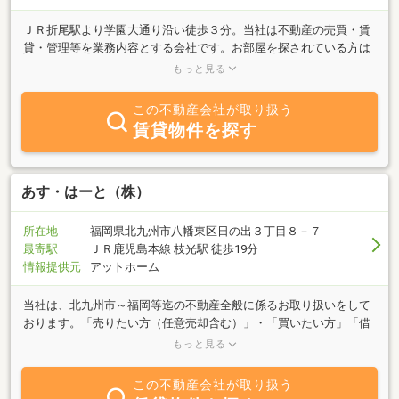
ＪＲ折尾駅より学園大通り沿い徒歩３分。当社は不動産の売買・賃
貸・管理等を業務内容とする会社です。お部屋を探されている方は
もちろん、「売りたい」「買いたい」「借りたい」「貸したい」な
もっと見る
どのご希望の方、不動産に関するお問合せは何でもお気軽にご相談
下さい。お客様のご来店をお待ちしております。
この不動産会社が取り扱う
賃貸物件を探す
あす・はーと（株）
所在地
福岡県北九州市八幡東区日の出３丁目８－７
最寄駅
ＪＲ鹿児島本線 枝光駅 徒歩19分
情報提供元
アットホーム
当社は、北九州市～福岡等迄の不動産全般に係るお取り扱いをして
おります。「売りたい方（任意売却含む）」・「買いたい方」「借
りたい方」・「管理を任せたい方」等、不動産の事なら何でもお気
もっと見る
軽にご相談下さい。スピーディーに、丁寧にお客様のお住まい探し
をサポート致します。どんな小さな事でもかまいません。まずは、
この不動産会社が取り扱う
あす・はーとにご一報下さい！！