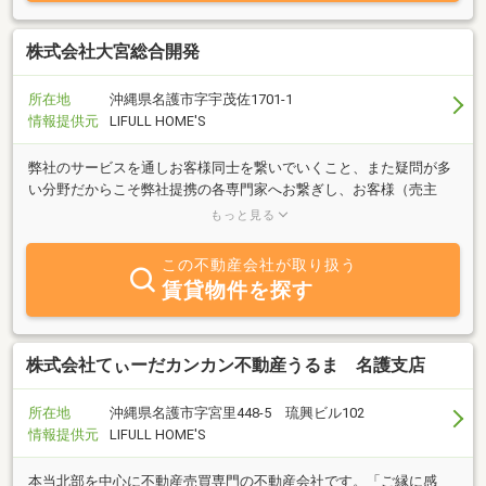
株式会社大宮総合開発
所在地
沖縄県名護市字宇茂佐1701-1
情報提供元
LIFULL HOME'S
弊社のサービスを通しお客様同士を繋いでいくこと、また疑問が多
い分野だからこそ弊社提携の各専門家へお繋ぎし、お客様（売主
様、買主様、貸主様、借主様）の不明点を取り除けるようサービス
もっと見る
を提供させて頂きます。
この不動産会社が取り扱う
賃貸物件を探す
株式会社てぃーだカンカン不動産うるま 名護支店
所在地
沖縄県名護市字宮里448-5 琉興ビル102
情報提供元
LIFULL HOME'S
本当北部を中心に不動産売買専門の不動産会社です。「ご縁に感