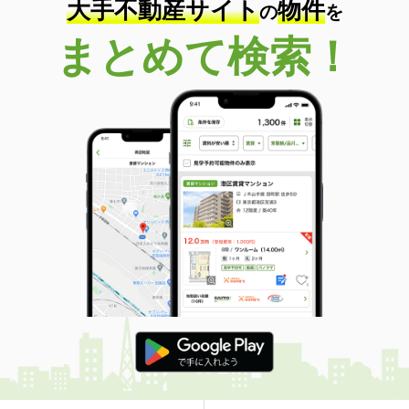
大手不動産サイト
物件
の
を
まとめて検索！