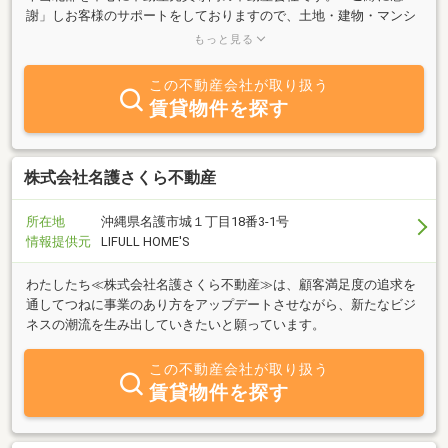
謝」しお客様のサポートをしておりますので、土地・建物・マンシ
ョン・収益物件・軍用地等の不動産に関するご相談はお気軽にお問
もっと見る
い合わせください！
この不動産会社が取り扱う
賃貸物件を探す
株式会社名護さくら不動産
所在地
沖縄県名護市城１丁目18番3-1号
情報提供元
LIFULL HOME'S
わたしたち≪株式会社名護さくら不動産≫は、顧客満足度の追求を
通してつねに事業のあり方をアップデートさせながら、新たなビジ
ネスの潮流を生み出していきたいと願っています。
この不動産会社が取り扱う
賃貸物件を探す