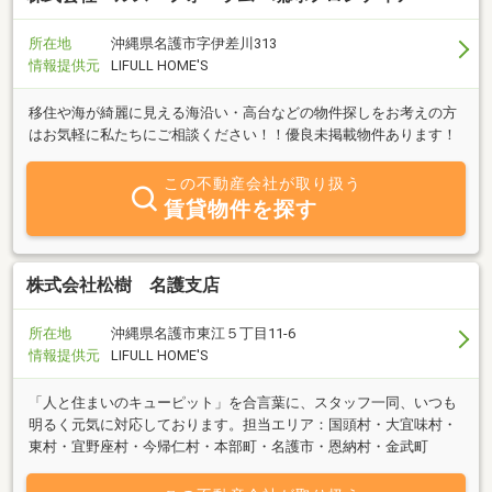
所在地
沖縄県名護市字伊差川313
情報提供元
LIFULL HOME'S
移住や海が綺麗に見える海沿い・高台などの物件探しをお考えの方
はお気軽に私たちにご相談ください！！優良未掲載物件あります！
この不動産会社が取り扱う
賃貸物件を探す
株式会社松樹 名護支店
所在地
沖縄県名護市東江５丁目11-6
情報提供元
LIFULL HOME'S
「人と住まいのキューピット」を合言葉に、スタッフ一同、いつも
明るく元気に対応しております。担当エリア：国頭村・大宜味村・
東村・宜野座村・今帰仁村・本部町・名護市・恩納村・金武町