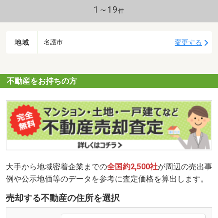
1～19
件
地域
変更する
名護市
不動産をお持ちの方
大手から地域密着企業までの
全国約2,500社
が周辺の売出事
例や公示地価等のデータを参考に査定価格を算出します。
売却する不動産の住所を選択