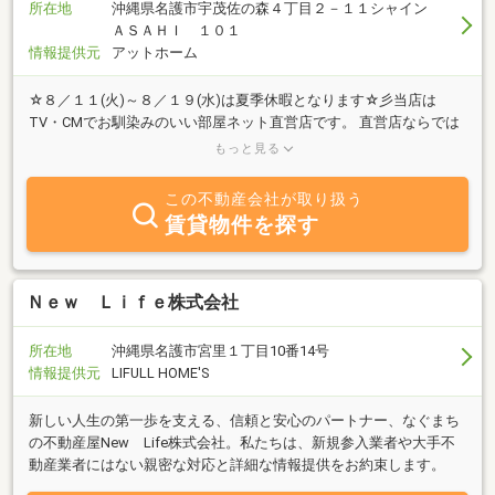
所在地
沖縄県名護市宇茂佐の森４丁目２－１１シャイン
ＡＳＡＨＩ １０１
情報提供元
アットホーム
☆８／１１(火)～８／１９(水)は夏季休暇となります☆彡当店は
TV・CMでお馴染みのいい部屋ネット直営店です。 直営店ならでは
の豊富な賃貸情報をご用意しております。 全国各地からのお部屋探
もっと見る
し（オンラインでのご案内も可能） お急ぎの引越、現地ご案内も対
応可能です！ 学生様、新婚様、ご転勤の法人様、ペット可物件など
この不動産会社が取り扱う
お客様の様々なニーズにお応え致します。 親切、丁寧をモットーに
賃貸物件を探す
納得のいくお部屋をお探しします！！
Ｎｅｗ Ｌｉｆｅ株式会社
所在地
沖縄県名護市宮里１丁目10番14号
情報提供元
LIFULL HOME'S
新しい人生の第一歩を支える、信頼と安心のパートナー、なぐまち
の不動産屋New Life株式会社。私たちは、新規参入業者や大手不
動産業者にはない親密な対応と詳細な情報提供をお約束します。