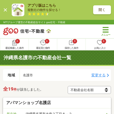
アプリ版はこちら
開く
複数社の物件を探せる！
NTTグループ運営の不動産総合サイト goo住宅・不動産
0
0
0
0
最近検索した条件
最近見た物件
保存した条件
お気に入り
沖縄県名護市の不動産会社一覧
地域
変更する
名護市
全19
件
が該当しました。
アパマンショップ名護店
所在地
沖縄県名護市大南２丁目８－２