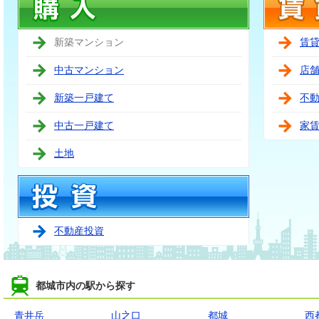
新築マンション
賃
中古マンション
店
新築一戸建て
不
中古一戸建て
家
土地
不動産投資
都城市内の駅から探す
青井岳
山之口
都城
西