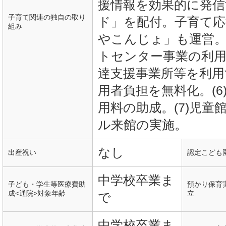
援情報を効果的に発
子育て関連の独自の取り
ド」を配付。子育て
組み
やこんじょ」も運営。
トセンター事業の利用
達支援事業所等を利用
用者負担を無料化。(6
用料の助成。(7)児
ル来館の実施。
なし
出産祝い
認定こども
中学校卒業ま
子ども・学生等医療費助
預かり保育
成<通院>対象年齢
立
で
中学校卒業ま