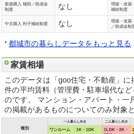
新築購入 補助／助成金
増築・改築
なし
制度
補給制度
増築・改築
なし
中古購入 利子補給制度
／助成金制
都城市の暮らしデータをもっと見る
家賃相場
このデータは「goo住宅・不動産」
件の平均賃料（管理費・駐車場代など
のです。 マンション・アパート・一
の掲載があるものについてのみ対象
一人暮らし向き
二人暮らし向き
種別
ワンルーム
1K・1DK
1LDK・2K・