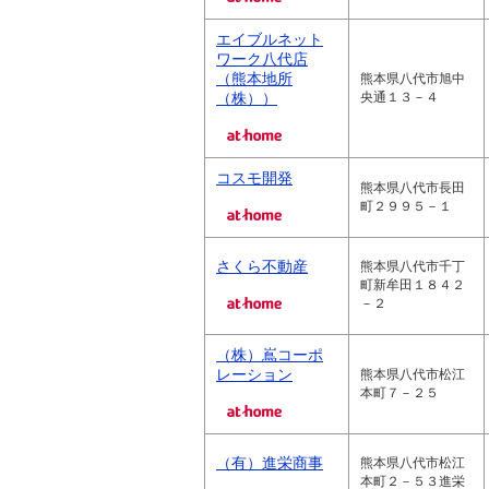
エイブルネット
ワーク八代店
（熊本地所
熊本県八代市旭中
（株））
央通１３－４
コスモ開発
熊本県八代市長田
町２９９５－１
さくら不動産
熊本県八代市千丁
町新牟田１８４２
－２
（株）嶌コーポ
レーション
熊本県八代市松江
本町７－２５
（有）進栄商事
熊本県八代市松江
本町２－５３進栄