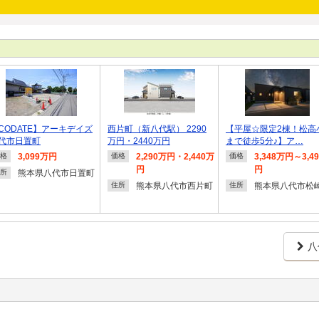
CODATE】アーキデイズ
西片町（新八代駅） 2290
【平屋☆限定2棟！松高
代市日置町
万円・2440万円
まで徒歩5分♪】ア…
3,099万円
2,290万円・2,440万
3,348万円～3,4
格
価格
価格
円
円
熊本県八代市日置町
所
熊本県八代市西片町
熊本県八代市松
住所
住所
八