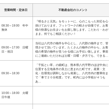
営業時間・定休日
不動産会社のコメント
『明るさと元気』をモットーに、心のこもった対応を心
08:30～19:00 年中
掛けております。フットワークの軽さが自慢です。お客
無休
様の快適なお住まいをお探し致します。こだわり・わが
まま。何でもご相談ください！
当社は八代市の物件を中心とし、八代郡の物件まで、管
09:00～17:00 日曜
理させて頂いています。たくさんの物件の中から、お客
日・祝日
様の希望の物件が見つかる様にお手伝い致します。事前
にご連絡いただければ土曜・日曜・夕方でも、できる…
「干拓とい草」の鏡町は、熊本県八代平野のほぼ中央に
位置する立地条件の良土に恵まれた町です。産業・文
09:30～18:30
化・住環境が調和しながら発展し、八代市内の繁華街ま
で「車で２０分程度」です。町内には小学校が４つも
あ…
10:00～18:00 火曜
日午後