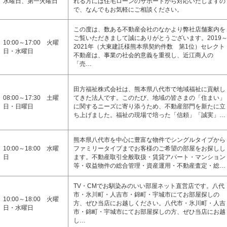
水曜日、第一火曜日
れる方には住宅ローンのサポートから対応いたしますの
で、なんでもお気軽にご相談ください。
この度は、数ある不動産会社のなかより弊社店舗案内を
ご覧いただきまして誠にありがとうございます。2019
10:00～17:00 火曜
2021年（大東建託様熊本県契約件数 第1位）セレクト
日・水曜日
不動産は、事業の社会的意義を重視し、近江商人の
「売…
田方福祉株式会社は、熊本県八代市で地域福祉に貢献し
08:00～17:30 土曜
てきた法人です。このたび、地域の皆さまの「住まい」
日・日曜日
に関するニーズに寄り添うため、不動産部門を新たに立
ち上げました。福祉の現場で培った「信頼」「誠実」…
熊本県八代市を中心に豊富な物件でシングルタイプから
10:00～18:00 水曜
ファミリータイプまでお客様のご希望の部屋をお探しし
日
ます。不動産取引全般取扱・賃貸アパート・マンション
等・収益物件の総合管理・資産運用・不動産査定・総…
TV・CMでお馴染みのいい部屋ネット直営店です。八代
市・氷川町・人吉市・錦町・宇城市にてお部屋探しの
10:00～18:00 火曜
方、ぜひ当店にお越しください。八代市・氷川町・人吉
日・水曜日
市・錦町・宇城市にてお部屋探しの方、ぜひ当店にお越
し…