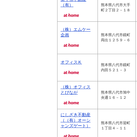
（有）
熊本県八代市大手
町２丁目２－１８
（株）エムケー
企画
熊本県八代市鏡町
両出１２５９－６
オフィスＫ
熊本県八代市鏡町
内田５２１－３
（株）オフィス
とびなが
熊本県八代市旭中
央通１６－１２
にしざき不動産
（（有）オーシ
熊本県八代市迎町
ャンズゲート）
１丁目４－１１