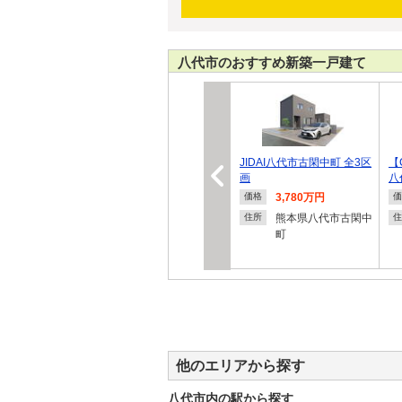
八代市のおすすめ新築一戸建て
JIDAI八代市古閑中町 全3区
【
画
八
3,780万円
価格
価
熊本県八代市古閑中
住所
住
町
他のエリアから探す
八代市内の駅から探す