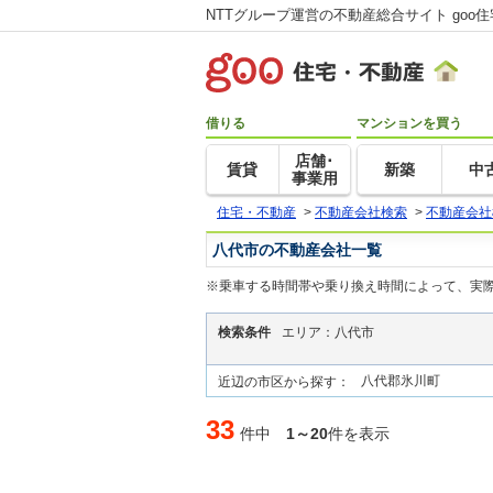
NTTグループ運営の不動産総合サイト goo
借りる
マンションを買う
店舗･
賃貸
新築
中
事業用
住宅・不動産
>
不動産会社検索
>
不動産会社
八代市の不動産会社一覧
※乗車する時間帯や乗り換え時間によって、実
検索条件
エリア：八代市
八代郡氷川町
近辺の市区から探す：
33
件中
1～20
件を表示