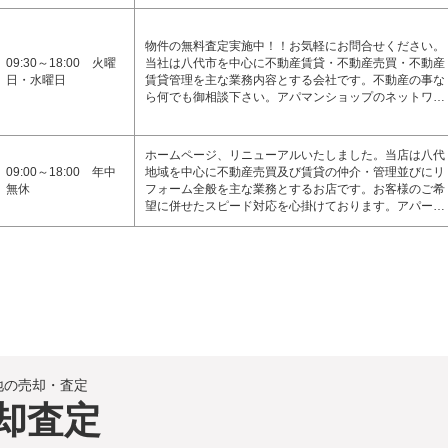
物件の無料査定実施中！！お気軽にお問合せください。
09:30～18:00 火曜
当社は八代市を中心に不動産賃貸・不動産売買・不動産
日・水曜日
賃貸管理を主な業務内容とする会社です。不動産の事な
ら何でも御相談下さい。アパマンショップのネットワ…
ホームページ、リニューアルいたしました。当店は八代
09:00～18:00 年中
地域を中心に不動産売買及び賃貸の仲介・管理並びにリ
無休
フォーム全般を主な業務とするお店です。お客様のご希
望に併せたスピード対応を心掛けております。アパー…
地の売却・査定
却査定