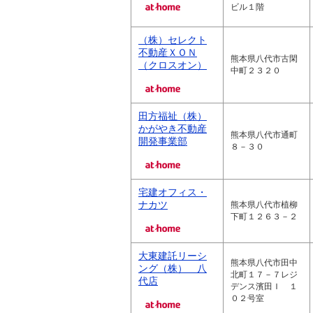
ビル１階
（株）セレクト
不動産ＸＯＮ
熊本県八代市古閑
（クロスオン）
中町２３２０
田方福祉（株）
かがやき不動産
熊本県八代市通町
開発事業部
８－３０
宅建オフィス・
ナカツ
熊本県八代市植柳
下町１２６３－２
大東建託リーシ
熊本県八代市田中
ング（株） 八
北町１７－７レジ
代店
デンス濱田Ｉ １
０２号室