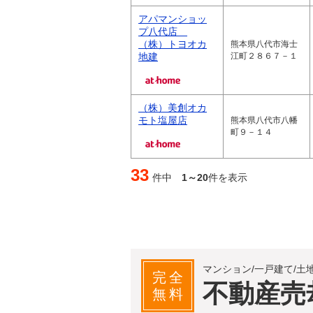
アパマンショッ
プ八代店
（株）トヨオカ
熊本県八代市海士
地建
江町２８６７－１
（株）美創オカ
モト塩屋店
熊本県八代市八幡
町９－１４
33
件中
1～20
件を表示
マンション/一戸建て/土
完全
不動産売
無料