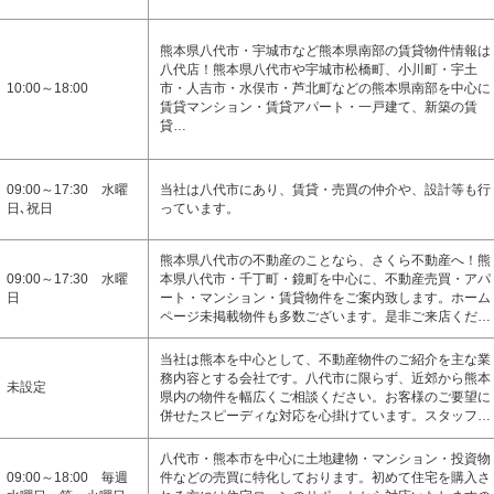
熊本県八代市・宇城市など熊本県南部の賃貸物件情報は
八代店！熊本県八代市や宇城市松橋町、小川町・宇土
10:00～18:00
市・人吉市・水俣市・芦北町などの熊本県南部を中心に
賃貸マンション・賃貸アパート・一戸建て、新築の賃
貸…
09:00～17:30 水曜
当社は八代市にあり、賃貸・売買の仲介や、設計等も行
日､祝日
っています。
熊本県八代市の不動産のことなら、さくら不動産へ！熊
09:00～17:30 水曜
本県八代市・千丁町・鏡町を中心に、不動産売買・アパ
日
ート・マンション・賃貸物件をご案内致します。ホーム
ページ未掲載物件も多数ございます。是非ご来店くだ…
当社は熊本を中心として、不動産物件のご紹介を主な業
務内容とする会社です。八代市に限らず、近郊から熊本
未設定
県内の物件を幅広くご相談ください。お客様のご要望に
併せたスピーディな対応を心掛けています。スタッフ…
八代市・熊本市を中心に土地建物・マンション・投資物
09:00～18:00 毎週
件などの売買に特化しております。初めて住宅を購入さ