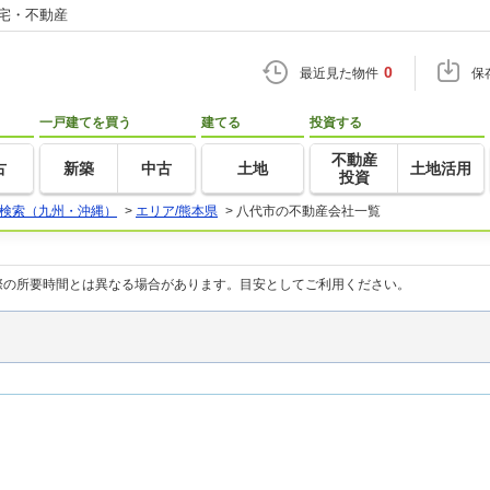
住宅・不動産
0
最近見た物件
保
一戸建てを買う
建てる
投資する
不動産
古
新築
中古
土地
土地活用
投資
検索（九州・沖縄）
>
エリア/熊本県
>
八代市の不動産会社一覧
際の所要時間とは異なる場合があります。目安としてご利用ください。