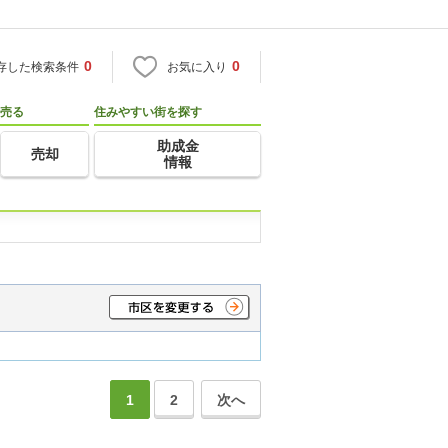
0
0
存した検索条件
お気に入り
売る
住みやすい街を探す
助成金
売却
情報
1
2
次へ