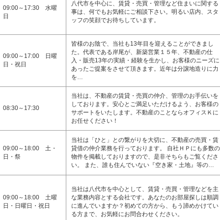
八代市を中心に、賃貸・売買・管理など住まいに関する
09:00～17:30 水曜
事は、何でもお気軽にご相談下さい。明るい店内、スタ
日
ッフの笑顔でお待ちしています。
皆様のお陰で、当社も13年目を迎えることができまし
た。代表である岸尾が、新築営業１５年、不動産の仕
09:00～17:00 日曜
入・販売13年の実績・経験を生かし、お客様のニーズに
日・祝日
あったご提案をさせて頂きます。近年は分譲地造りに力
を…
当社は、不動産の賃貸・売買の仲介、管理のお手伝いを
しております。安心とご満足いただけるよう、お客様の
08:30～17:30
サポートをいたします。不動産のことならオフィスＫに
お任せください！
当社は「ひと」との繋がりを大切に、不動産の売買・賃
09:00～18:00 土・
貸借の仲介業務を行っております。 自社ＨＰにも多数の
日・祭
物件を掲載しておりますので、是非そちらもご覧くださ
い。 また、誰も住んでいない『空き家・土地』等の…
当社は八代市を中心として、賃貸・売買・管理などを主
09:00～18:00 土曜
な業務内容とする会社です。あなたのお部屋探しは順調
日・日曜日・祝日
に進んでいますか？初めての方から、もう諦めかけてい
る方まで、お気軽にお問合わせください。