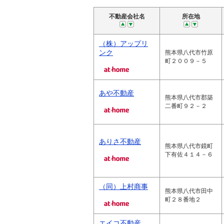
不動産会社名
所在地
（株）アップリ
ンク
熊本県八代市竹原
町２００９－５
あや不動産
熊本県八代市郡築
二番町９２－２
ありさ不動産
熊本県八代市鏡町
下有佐４１４－６
（同）上村商事
熊本県八代市田中
町２８番地２
エイコ不動産