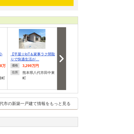
小
【平屋☆IoT＆家事ラク間取
【タマタウン代陽小東】新
【タマタウン
りで快適生活が…
規分譲開始！お…
Ⅲ】小中学校
98万
3,299万円
3,590万円～3,680万
3,220
価格
価格
価格
円
円
熊本県八代市田中東
住所
崎町
町
熊本県八代市出町
熊本県
住所
住所
古閑出
代市の新築一戸建て情報をもっと見る