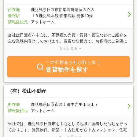
所在地
鹿児島県日置市伊集院町清藤５９３
最寄駅
ＪＲ鹿児島本線 伊集院駅 徒歩10分
情報提供元
アットホーム
当社は日置市を中心に、不動産の売買・賃貸・管理などのご紹介を
主な業務内容としております。豊富な情報力で、お客様のご希望に
合った物件をスピーディにご紹介させていただきます。「売りた
もっと見る
い」「買いたい」「借りたい」ご希望の方、不動産に関する質問は
何でもお気軽にご相談ください。
この不動産会社が取り扱う
賃貸物件を探す
（有）松山不動産
所在地
鹿児島県日置市吹上町中之里１５１７
情報提供元
アットホーム
当社では、鹿児島県日置市を中心として地域に密着した活動を行っ
ております。賃貸物件、新築・中古住宅から中古マンション、住宅
用地、事業用物件まで、あらゆるネットワークから最新の不動産情