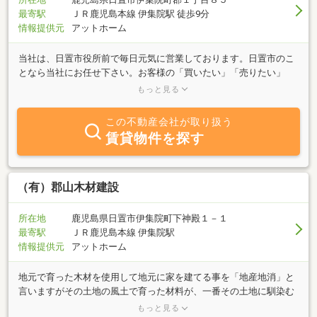
最寄駅
ＪＲ鹿児島本線 伊集院駅 徒歩9分
情報提供元
アットホーム
当社は、日置市役所前で毎日元気に営業しております。日置市のこ
となら当社にお任せ下さい。お客様の「買いたい」「売りたい」
「貸したい」「借りたい」等、不動産に関するあらゆる要望にお応
もっと見る
えします。不動産業を通じて、地域やお客様に少しでも貢献してい
ければと思っております。私どもと一緒に「夢をかたちに」しませ
この不動産会社が取り扱う
んか。
賃貸物件を探す
（有）郡山木材建設
所在地
鹿児島県日置市伊集院町下神殿１－１
最寄駅
ＪＲ鹿児島本線 伊集院駅
情報提供元
アットホーム
地元で育った木材を使用して地元に家を建てる事を「地産地消」と
言いますがその土地の風土で育った材料が、一番その土地に馴染む
と思います当社は鹿児島で、長期にわたり、皆様に育てて頂き、多
もっと見る