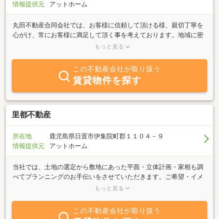
情報提供元
アットホーム
丸田不動産合同会社では、お客様に信頼して頂ける様、親切丁寧を
心がけ、常にお客様に満足して頂く事を考えております。地域に密
着し、安全・安心なお取引きをモットーに、個々のお客様に合った
もっと見る
気配りとサービスを心がけてまいりますので、お困りのことがあれ
ば、是非当社までご連絡ください。
この不動産会社が取り扱う
賃貸物件を探す
里都不動産
所在地
鹿児島県日置市伊集院町郡１１０４－９
情報提供元
アットホーム
当社では、土地の選定から敷地にあった平面・立体計画・家相も調
べてプランニングのお手伝いをさせていただきます。ご希望・イメ
ージをお伺いし、こだわりの家を造らせていただきます。また、賃
もっと見る
貸物件も多数管理しておりますので、売買・賃貸・建築等、お住ま
いに関することなら、何でもお気軽にご相談下さい。スタッフ一同
この不動産会社が取り扱う
心よりお待ち申し上げております。