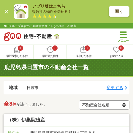
アプリ版はこちら
開く
複数社の物件を探せる！
NTTグループ運営の不動産総合サイト goo住宅・不動産
0
0
0
0
最近検索した条件
最近見た物件
保存した条件
お気に入り
鹿児島県日置市の不動産会社一覧
地域
変更する
日置市
全8
件
が該当しました。
（株）伊集院殖産
所在地
鹿児島県日置市伊集院町郡１丁目８５