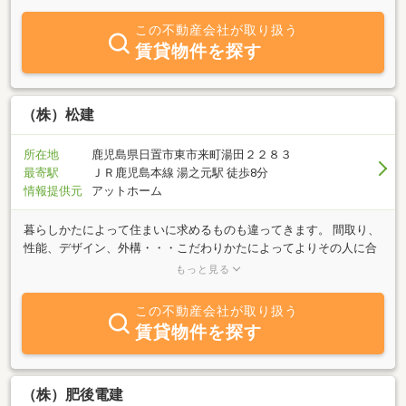
くの方と出会い、多数の物件のお手伝いをさせて頂いております。
今後も、地元に根付いた工務店を目標にして、頑張って行きたいと
この不動産会社が取り扱う
思います（有）郡山木材建設をよろしくお願いします相談や見積り
賃貸物件を探す
などは、全て無料でアドバイスなどさせて頂いていますのでいつで
もお気軽に、ご相談下さい家に関する資料や、不動産の物件案内な
ども取り揃えていますのでいつでも、お気軽にお寄り下さい★挽き
たてのコーヒーを入れてお待ちしております。
（株）松建
所在地
鹿児島県日置市東市来町湯田２２８３
最寄駅
ＪＲ鹿児島本線 湯之元駅 徒歩8分
情報提供元
アットホーム
暮らしかたによって住まいに求めるものも違ってきます。 間取り、
性能、デザイン、外構・・・こだわりかたによってよりその人に合
った住まいが完成します。 わたしたちはお客様のくらしを読み解き
もっと見る
この先何十年も生き続ける住まいを 愚直に 丁寧につくりあげて
いきます。 そういう住まいには自然と愛着が芽生え普通の生活、な
この不動産会社が取り扱う
にげない日常にしあわせを感じ未来に希望をもって生きてゆくこと
賃貸物件を探す
ができる。 余計なものはつくらない、ただ空間を愉しむ。 それがわ
たしたちの考える「ほどよい か・た・ち」の家です。
（株）肥後電建