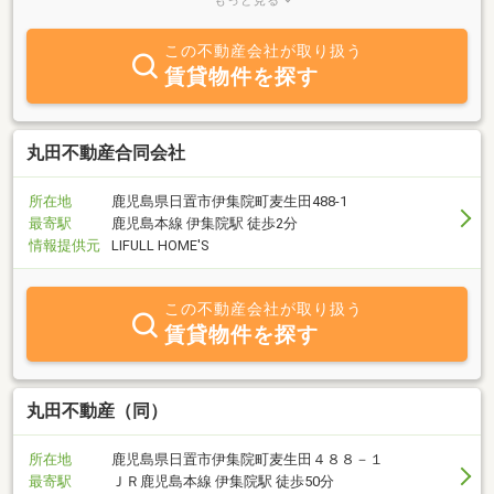
もっと見る
報をお客様にお届けしております。「庭のある一戸建に住みたい」
「生活利便性の良いマンションに住み替えたい」・・・ますは皆様
この不動産会社が取り扱う
の理想の暮らしをお聞かせ下さい！松山不動産は親身になって皆様
賃貸物件を探す
の住まい探しをお手伝いさせていただきます。
丸田不動産合同会社
所在地
鹿児島県日置市伊集院町麦生田488-1
最寄駅
鹿児島本線 伊集院駅 徒歩2分
情報提供元
LIFULL HOME'S
この不動産会社が取り扱う
賃貸物件を探す
丸田不動産（同）
所在地
鹿児島県日置市伊集院町麦生田４８８－１
最寄駅
ＪＲ鹿児島本線 伊集院駅 徒歩50分