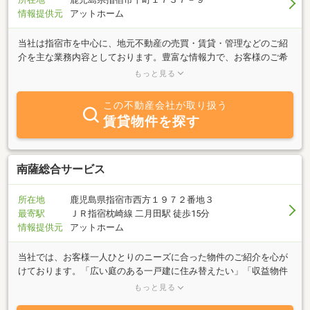
情報提供元
アットホーム
当社は指宿市を中心に、地元不動産の売買・賃貸・管理などのご紹
介を主な業務内容としております。豊富な情報力で、お客様のご希
望に合った物件をスピーディにご紹介させていただきます。「売り
もっと見る
たい」「買いたい」「借りたい」ご希望の方、不動産に関する質問
は何でもお気軽にご相談ください。当社ホームページにも多数物件
この不動産会社が取り扱う
をご紹介しております！
賃貸物件を探す
南薩総合サービス
所在地
鹿児島県指宿市西方１９７２番地３
最寄駅
ＪＲ指宿枕崎線 二月田駅 徒歩15分
情報提供元
アットホーム
当社では、お客様一人ひとりのニーズに合った物件のご紹介を心が
けております。「広い庭のある一戸建に住み替えたい」「収益物件
を探している」「新しく事業を始めるので事務所を探している」と
もっと見る
いった皆さまのご要望に合った豊富な物件情報をご提供致しますの