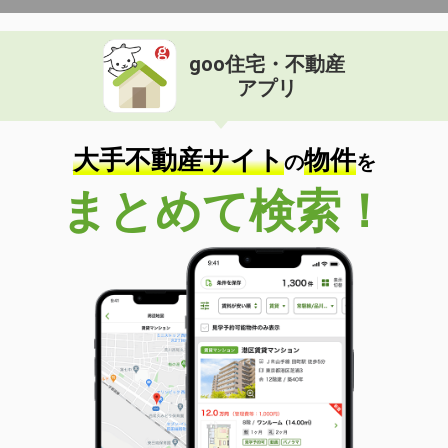
goo住宅・不動産
アプリ
大手不動産サイト
物件
の
を
まとめて検索！