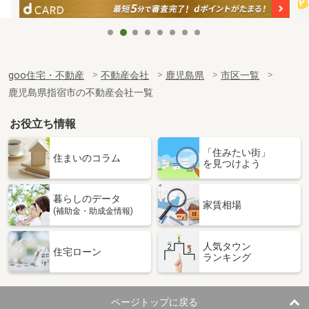
goo住宅・不動産
不動産会社
鹿児島県
市区一覧
鹿児島県指宿市の不動産会社一覧
お役立ち情報
「住みたい街」
住まいのコラム
を見つけよう
暮らしのデータ
家賃相場
(補助金・助成金情報)
人気タウン
住宅ローン
ランキング
ページトップに戻る