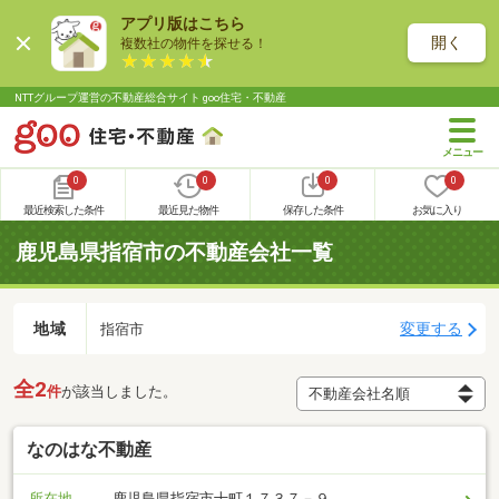
アプリ版はこちら
開く
複数社の物件を探せる！
NTTグループ運営の不動産総合サイト goo住宅・不動産
0
0
0
0
最近検索した条件
最近見た物件
保存した条件
お気に入り
鹿児島県指宿市の不動産会社一覧
地域
変更する
指宿市
全2
件
が該当しました。
なのはな不動産
所在地
鹿児島県指宿市十町１７３７－９