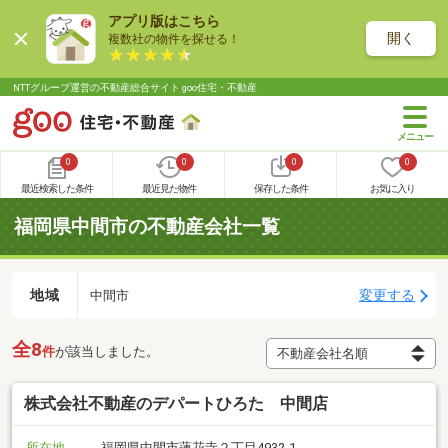
アプリ版はこちら
開く
複数社の物件を探せる！
NTTグループ運営の不動産総合サイト goo住宅・不動産
0
0
0
0
最近検索した条件
最近見た物件
保存した条件
お気に入り
福岡県中間市の不動産会社一覧
地域
変更する
中間市
全8
件
が該当しました。
株式会社不動産のデパートひろた 中間店
所在地
福岡県中間市蓮花寺２丁目4932-1