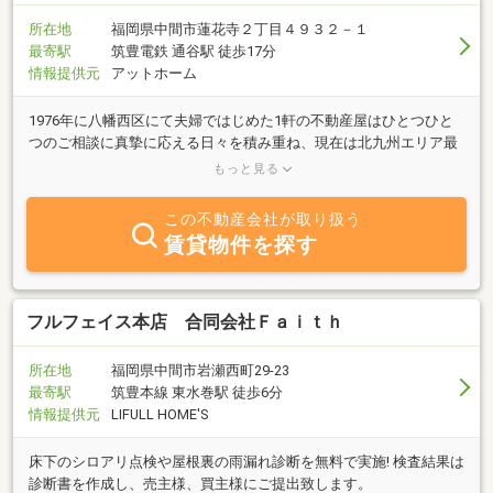
所在地
福岡県中間市蓮花寺２丁目４９３２－１
最寄駅
筑豊電鉄 通谷駅 徒歩17分
情報提供元
アットホーム
1976年に八幡西区にて夫婦ではじめた1軒の不動産屋はひとつひと
つのご相談に真摯に応える日々を積み重ね、現在は北九州エリア最
大の店舗網をもつ賃貸・売買・管理それぞれが組織化された総合不
もっと見る
動産企業になりました。企業名にもなっているデパートの良い所
は、プロがセレクトした良いモノをアドバイスを聞きながら安心し
この不動産会社が取り扱う
て選べる喜びがあること。「家を借りたい、買いたい、売りたい、
賃貸物件を探す
マンション管理をお願いしたい、土地の運用にアドバイスがほし
い」どんなお悩みにも頼られる専門家がチームで揃った提案力豊か
な当社へお気軽にどうぞ。
フルフェイス本店 合同会社Ｆａｉｔｈ
所在地
福岡県中間市岩瀬西町29-23
最寄駅
筑豊本線 東水巻駅 徒歩6分
情報提供元
LIFULL HOME'S
床下のシロアリ点検や屋根裏の雨漏れ診断を無料で実施! 検査結果は
診断書を作成し、売主様、買主様にご提出致します。