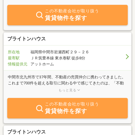
この不動産会社が取り扱う
賃貸物件を探す
ブライトンハウス
所在地
福岡県中間市岩瀬西町２９－２６
最寄駅
ＪＲ筑豊本線 東水巻駅 徒歩8分
情報提供元
アットホーム
中間市北九州市で37年間、不動産の売買仲介に携わってきました。
これまで700件を超える取引に関わる中で感じてきたのは、「不動
産は人生の節目に寄り添う仕事」だということです。一つひとつの
もっと見る
ご相談に誠実に向き合い、安心して任せていただける存在でありた
いと考えています。私は長くこの地域で仕事をしてきましたが、最
この不動産会社が取り扱う
近は若い世代から学ぶことも多く、柔軟な発想やスピード感の大切
賃貸物件を探す
さを改めて感じています。経験に頼りすぎず、常に新しい情報を取
り入れながら、お客様にとって最適なご提案ができるよう努めてい
ます。相続や空き家の整理、遠方の物件など、どんな小さなことで
もお気軽にご相談ください。外出が多いこともありますので、まず
ブライトンハウス