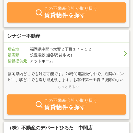
子化、低成長時代という我が国にとってかつて経験のない未曽有の
この不動産会社が取り扱う
「不透明時代」を迎えました。 弊社グループは、コア会社であるグ
賃貸物件を探す
リーンプラザ開発株式会社とそのグループ会社がベクトルを一つに
まとめ、知恵を出し合い、シナジー効果を発揮することにより、地
域社会から「なくてはならない企業集団」としての支持と評価を得
なければなりません。 池を埋め、山を削り、工場地域を再生し、地
シナジー不動産
場ディベロッパーとして「新しい街づくり」に邁進していくことこ
そ弊社の使命と考えております。 創業者である冷牟田千年の「地域
所在地
福岡県中間市太賀２丁目１７－１２
に育てられ、地域に恩返し！」を念頭におき、変化していくビジネ
最寄駅
筑豊電鉄 通谷駅 徒歩9分
スチャンスとビジネスシーンのグローバル化に積極的に対応してい
情報提供元
アットホーム
かねばなりません。その意味で地域社会を支え、地域社会に支えら
れつつ「更に豊かな街づくり」「更に豊かな地域づくり」に夢をも
福岡県内どこでも対応可能です。24時間電話受付中で、近隣のコン
って挑戦し続けたいと考えております。
ビニ、駅どこでも送り迎え致します。お客様第一主義で後悔のない
物件の見つかるまでとことんサポートさせて頂きます。お客様第一
もっと見る
主義で頑張りますのでまずはお気軽にお電話ください。
この不動産会社が取り扱う
賃貸物件を探す
（株）不動産のデパートひろた 中間店