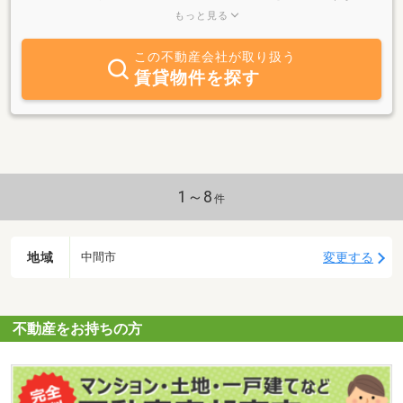
つこい勧誘や営業は一切いたしません。北九州市から遠賀地区や鞍
もっと見る
手地区の土地や建物のことなら、弊社にお任せあれ！お客様の「土
地を売りたい！買いたい！」 そんな声に、誠心誠意しっかりとご
この不動産会社が取り扱う
対応させていただきます。また、弊社は地域密着でお客さまの不動
賃貸物件を探す
産売買を全力でサポートいたします！◆土地物件探し◆中古住宅や
中古マンションなどの中古売買物件◆お住まいに関するお手伝いや
ご自宅の火災保険に関するご相談も承っております。その他にも不
動産に関するお悩みなどがあれば、お気軽にご相談ください。また
所有している不動産物件のご売却や任意売却など、皆様の大切な財
産の売却に関するご相談も承ります。売却をお考えの不動産物件の
査定も無料で行います。
1～8
件
地域
変更する
中間市
不動産をお持ちの方