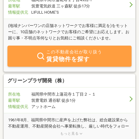
最寄駅
筑豊電気鉄道 三ヶ森駅 徒歩17分
情報提供元
LIFULL HOME'S
(地域ナンバーワンの店舗ネットワークでお客様に満足を)をモット
ーに、10店舗のネットワークでお客様のご希望にお応えします。お
困り事・不明点等何なりとお気軽にご相談くださいませ。
この不動産会社が取り扱う
賃貸物件を探す
グリーンプラザ開発（株）
所在地
福岡県中間市上蓮花寺１丁目２－１
最寄駅
筑豊電鉄 通谷駅 徒歩1分
情報提供元
アットホーム
1961年8月、福岡県中間市に産声を上げた弊社は、総合建設業から
不動産運用、不動産開発会社へ事業転換し、厳しい時代をフォロー
の風に変えて慎重な事業展開を行ってきました。 これからさらに加
もっと見る
速する高齢化時代と医療制度、福祉関連制度の抜本改定、そして少