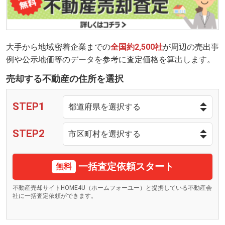
大手から地域密着企業までの
全国約2,500社
が周辺の売出事
例や公示地価等のデータを参考に査定価格を算出します。
売却する不動産の住所を選択
STEP1
STEP2
一括査定依頼スタート
無料
不動産売却サイトHOME4U（ホームフォーユー）と提携している不動産会
社に一括査定依頼ができます。