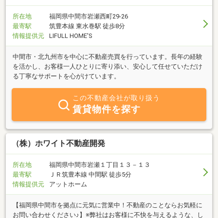
はお電話をいただけるとスムーズです。地域に根ざし、誠実に、丁
寧に。 これからも皆さまの大切な不動産取引をしっかりとサポート
所在地
福岡県中間市岩瀬西町29-26
してまいります。
最寄駅
筑豊本線 東水巻駅 徒歩8分
情報提供元
LIFULL HOME'S
中間市・北九州市を中心に不動産売買を行っています。長年の経験
を活かし、お客様一人ひとりに寄り添い、安心して任せていただけ
る丁寧なサポートを心がけています。
この不動産会社が取り扱う
賃貸物件を探す
（株）ホワイト不動産開発
所在地
福岡県中間市岩瀬１丁目１３－１３
最寄駅
ＪＲ筑豊本線 中間駅 徒歩5分
情報提供元
アットホーム
【福岡県中間市を拠点に元気に営業中！不動産のことならお気軽に
お問い合わせください♪】※弊社はお客様に不快を与えるような、し