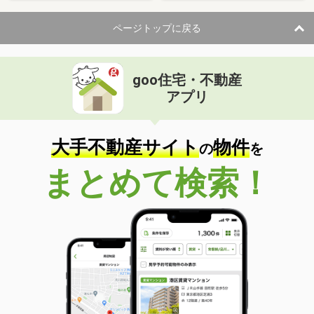
ページトップに戻る
goo住宅・不動産
アプリ
大手不動産サイト
物件
の
を
まとめて検索！