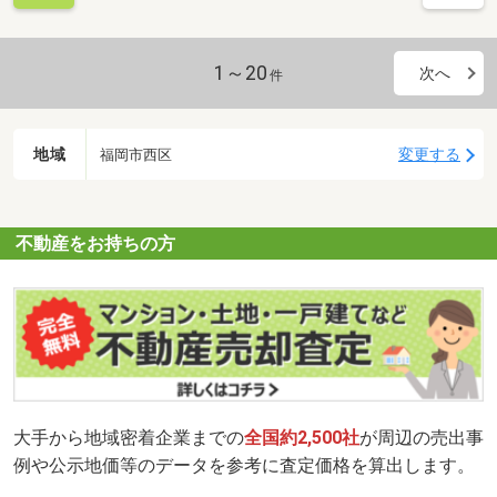
1～20
次へ
件
地域
変更する
福岡市西区
不動産をお持ちの方
大手から地域密着企業までの
全国約2,500社
が周辺の売出事
例や公示地価等のデータを参考に査定価格を算出します。