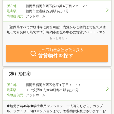
所在地
福岡県福岡市西区姪の浜４丁目２２－２１
最寄駅
福岡市空港線 姪浜駅 徒歩1分
情報提供元
アットホーム
【福岡県すべての物件をご紹介可能！内覧からご契約まで全て来店
無しでも契約可能です☆】福岡市西区を中心に賃貸アパート・マン
ション、戸建の物件を豊富に取り揃えております☆もちろん他のエ
もっと見る
リアもお任せ下さい！デザイナーズ物件や初期費用を抑えた物件、
保証人不要物件など多数ご紹介可能です♪お客様のご希望に添うよ
この不動産会社が取り扱う
う、一生懸命お部屋探しのお手伝いをさせて頂きます！お住まいに
賃貸物件を探す
関するご相談がございましたら、お気軽にお問い合わせ下さい！
（株）池住宅
所在地
福岡県福岡市西区北原１丁目７－１０
最寄駅
ＪＲ筑肥線 九大学研都市駅 徒歩3分
情報提供元
アットホーム
◆地元密着46年◆学生専用マンション、一人暮らしから、カップ
ル、ファミリー向けマンションまで、管理物件多数ございます！お