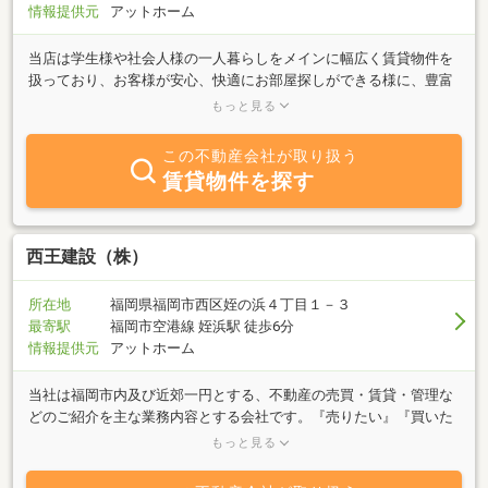
情報提供元
アットホーム
当店は学生様や社会人様の一人暮らしをメインに幅広く賃貸物件を
扱っており、お客様が安心、快適にお部屋探しができる様に、豊富
な情報力で誠意ある対応を心がけております。Ｅメールでの対応も
もっと見る
しておりますのでどんな小さな事でもかまいません、お気軽にお問
い合せ下さい。
この不動産会社が取り扱う
賃貸物件を探す
西王建設（株）
所在地
福岡県福岡市西区姪の浜４丁目１－３
最寄駅
福岡市空港線 姪浜駅 徒歩6分
情報提供元
アットホーム
当社は福岡市内及び近郊一円とする、不動産の売買・賃貸・管理な
どのご紹介を主な業務内容とする会社です。『売りたい』『買いた
い』『借りたい』ご希望の方、不動産に関する質問は何でもお気軽
もっと見る
にご相談ください。