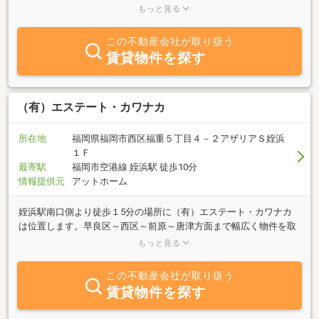
部屋探しから入居期間中、退去手続きまで、全てお世話させて頂き
もっと見る
ます☆退去時の敷金精算においても、ご心配なく。当社では良心的
な敷金精算を心がけております！お蔭様で敷金精算訴訟０（ゼ
この不動産会社が取り扱う
ロ）！！お気軽にお問い合わせ下さい☆
賃貸物件を探す
（有）エステート・カワナカ
所在地
福岡県福岡市西区福重５丁目４－２アザリアＳ姪浜
１Ｆ
最寄駅
福岡市空港線 姪浜駅 徒歩10分
情報提供元
アットホーム
姪浜駅南口側より徒歩１5分の場所に（有）エステート・カワナカ
は位置します。早良区～西区～前原～唐津方面まで幅広く物件を取
り扱っており、おかげ様でお客様からは大変なご好評を頂いており
もっと見る
ます。お客様がお部屋探しの際はぜひ一度お気軽にご来店下さい。
親切・丁寧なスタッフが心よりお待ちしております！！
この不動産会社が取り扱う
賃貸物件を探す