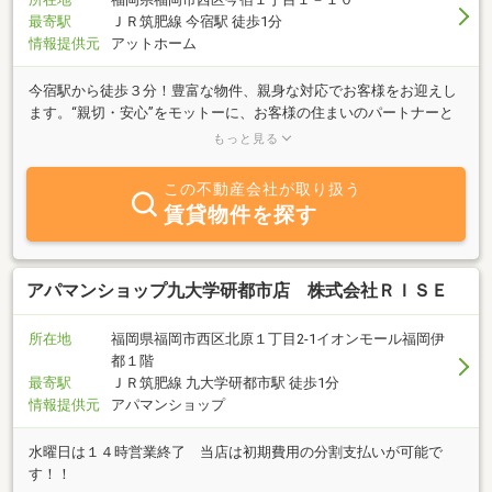
最寄駅
ＪＲ筑肥線 今宿駅 徒歩1分
情報提供元
アットホーム
今宿駅から徒歩３分！豊富な物件、親身な対応でお客様をお迎えし
ます。“親切・安心”をモットーに、お客様の住まいのパートナーと
して、精一杯お手伝いをさせて頂きますので、是非、当社にお任せ
もっと見る
下さい！ご来店を心よりお待ちしております！
この不動産会社が取り扱う
賃貸物件を探す
アパマンショップ九大学研都市店 株式会社ＲＩＳＥ
所在地
福岡県福岡市西区北原１丁目2-1イオンモール福岡伊
都１階
最寄駅
ＪＲ筑肥線 九大学研都市駅 徒歩1分
情報提供元
アパマンショップ
水曜日は１４時営業終了 当店は初期費用の分割支払いが可能で
す！！