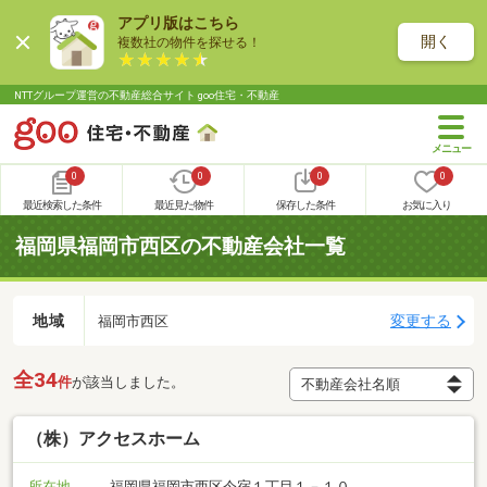
アプリ版はこちら
開く
複数社の物件を探せる！
NTTグループ運営の不動産総合サイト goo住宅・不動産
0
0
0
0
最近検索した条件
最近見た物件
保存した条件
お気に入り
福岡県福岡市西区の不動産会社一覧
地域
変更する
福岡市西区
全34
件
が該当しました。
（株）アクセスホーム
所在地
福岡県福岡市西区今宿１丁目１－１０