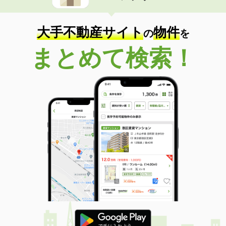
大手不動産サイト
物件
の
を
まとめて検索！