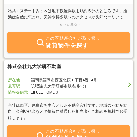
私共エステートみず木は地下鉄姪浜駅より約５分のところです。姪
浜は自然に恵まれ、天神や博多駅へのアクセスが良好なエリアで
す。業務内容は福岡西部地区を中心に売買や賃貸の仲介、管理等を
もっと見る
展開し、良好な住環境を御提案できますよう数多くの物件や企画を
御用意してお待ち致しております。社員一同皆様のお役に立てます
この不動産会社が取り扱う
よう明るく、楽しくガンバリます。
賃貸物件を探す
株式会社九大学研不動産
所在地
福岡県福岡市西区北原１丁目4番14号
最寄駅
筑肥線 九大学研都市駅 徒歩3分
情報提供元
LIFULL HOME'S
当社は西区、糸島市を中心とした不動産会社です。地域の不動産動
向、金利や税金などの情報に精通した担当者がご相談を無料でお受
けします。
この不動産会社が取り扱う