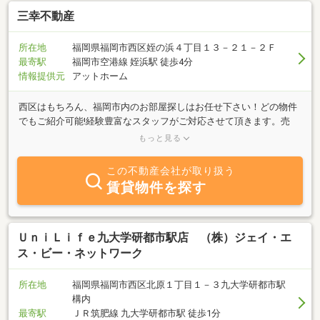
三幸不動産
所在地
福岡県福岡市西区姪の浜４丁目１３－２１－２Ｆ
最寄駅
福岡市空港線 姪浜駅 徒歩4分
情報提供元
アットホーム
西区はもちろん、福岡市内のお部屋探しはお任せ下さい！どの物件
でもご紹介可能!経験豊富なスタッフがご対応させて頂きます。売
買・賃貸・管理に関する不動産の事なら何でもお気軽にご連絡下さ
もっと見る
い。不動産売買仲介：マンション、土地、一戸建てなどの住まい
や、投資用物件、事業用物件の売買をお手伝いしています。ご希望
この不動産会社が取り扱う
エリアの相場や、条件の整理方法などについてもアドバイスいたし
賃貸物件を探す
ます。 不動産賃貸仲介：賃貸のマンションやアパートなど、お部屋
探しのお手伝いをしています。オーナー様をはじめ商店や企業にも
積極的に訪問し、 地域の不動産ニーズに対し常に高いアンテナを張
り巡らせています。
ＵｎｉＬｉｆｅ九大学研都市駅店 （株）ジェイ・エ
ス・ビー・ネットワーク
所在地
福岡県福岡市西区北原１丁目１－３九大学研都市駅
構内
最寄駅
ＪＲ筑肥線 九大学研都市駅 徒歩1分