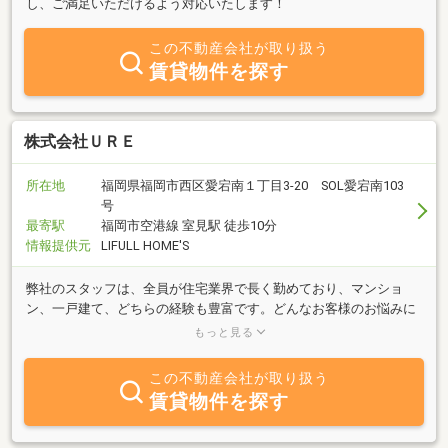
し、ご満足いただけるよう対応いたします！
この不動産会社が取り扱う
賃貸物件を探す
株式会社ＵＲＥ
所在地
福岡県福岡市西区愛宕南１丁目3-20 SOL愛宕南103
号
最寄駅
福岡市空港線 室見駅 徒歩10分
情報提供元
LIFULL HOME'S
弊社のスタッフは、全員が住宅業界で長く勤めており、マンショ
ン、一戸建て、どちらの経験も豊富です。どんなお客様のお悩みに
も対応でき、何と言っても対応が早く、的確なアドバイスが可能で
もっと見る
す。
この不動産会社が取り扱う
賃貸物件を探す