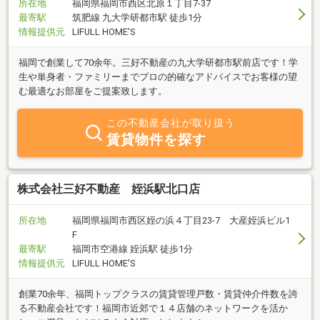
所在地
福岡県福岡市西区北原１丁目7-37
最寄駅
筑肥線 九大学研都市駅 徒歩1分
情報提供元
LIFULL HOME'S
福岡で創業して70余年。三好不動産の九大学研都市駅前店です！学
生や単身者・ファミリーまでプロの的確なアドバイスでお客様の望
む最適なお部屋をご提案致します。
この不動産会社が取り扱う
賃貸物件を探す
株式会社三好不動産 姪浜駅北口店
所在地
福岡県福岡市西区姪の浜４丁目23-7 大産姪浜ビル1
F
最寄駅
福岡市空港線 姪浜駅 徒歩1分
情報提供元
LIFULL HOME'S
創業70余年、福岡トップクラスの賃貸管理戸数・賃貸仲介件数を誇
る不動産会社です！福岡市近郊で１４店舗のネットワークを活か