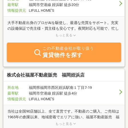
最寄駅
福岡市空港線 姪浜駅 徒歩20分
情報提供元
LIFULL HOME'S
大手不動産出身のプロがAIを駆使し、最適な売買をサポート。充実
の設備保証で売主様・買主様も安心です。夜間対応も可能で、忙し
い方にも寄り添います。確かな実績と最新技術で、納得の不動産取
もっと見る
引を実現します。
この不動産会社が取り扱う
賃貸物件を探す
株式会社福屋不動産販売 福岡姪浜店
所在地
福岡県福岡市西区姪浜駅南１丁目7-19
最寄駅
福岡市空港線 姪浜駅 徒歩4分
情報提供元
LIFULL HOME'S
当社は全国90店舗以上、全て直営です。不動産のご購入、ご売却は
1965年の創業以来、地域密着でエリアに強い、福屋不動産販売 福
岡姪浜店にお任せ下さいませ。当店のスタッフは一生懸命頑張りま
もっと見る