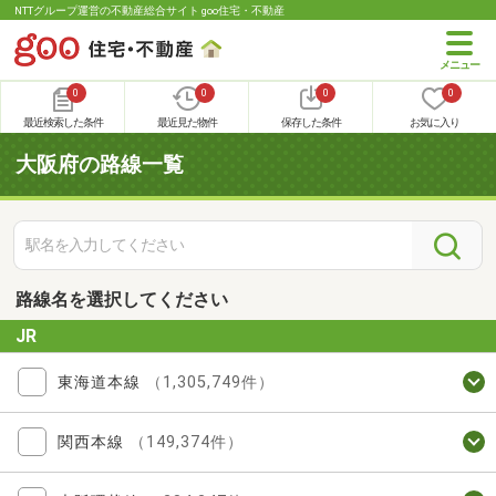
NTTグループ運営の不動産総合サイト goo住宅・不動産
0
0
0
0
最近検索した条件
最近見た物件
保存した条件
お気に入り
大阪府の路線一覧
路線名を選択してください
JR
東海道本線
（1,305,749件）
関西本線
（149,374件）