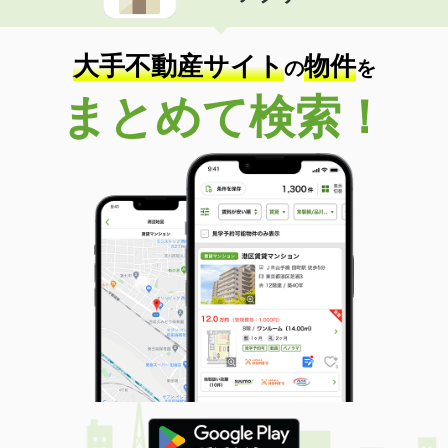
大手不動産サイト
物件
の
を
まとめて検索！