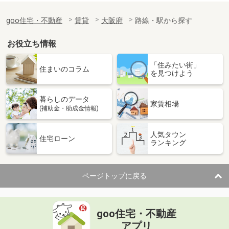
goo住宅・不動産
賃貸
大阪府
路線・駅から探す
お役立ち情報
「住みたい街」
住まいのコラム
を見つけよう
暮らしのデータ
家賃相場
(補助金・助成金情報)
人気タウン
住宅ローン
ランキング
ページトップに戻る
goo住宅・不動産
アプリ