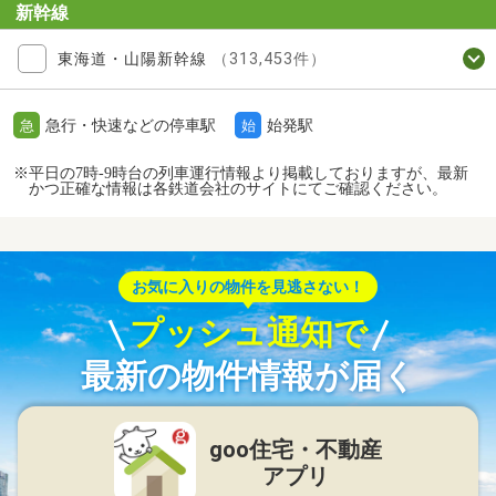
新幹線
東海道・山陽新幹線
（313,453件）
急行・快速などの停車駅
始発駅
急
始
※平日の7時-9時台の列車運行情報より掲載しておりますが、最新
かつ正確な情報は各鉄道会社のサイトにてご確認ください。
お気に入りの物件を見逃さない！
プッシュ通知で
最新の物件情報が届く
goo住宅・不動産
アプリ