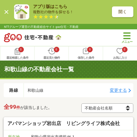
アプリ版はこちら
開く
複数社の物件を探せる！
NTTグループ運営の不動産総合サイト goo住宅・不動産
0
0
0
0
最近検索した条件
最近見た物件
保存した条件
お気に入り
和歌山線の不動産会社一覧
路線
変更する
和歌山線
全99
件
が該当しました。
アパマンショップ岩出店 リビングライフ株式会社
所在地
和歌山県岩出市備前46-1