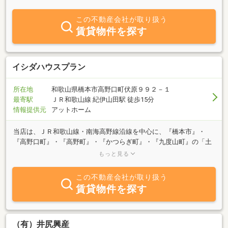
この不動産会社が取り扱う
賃貸物件を探す
イシダハウスプラン
所在地
和歌山県橋本市高野口町伏原９９２－１
最寄駅
ＪＲ和歌山線 紀伊山田駅 徒歩15分
情報提供元
アットホーム
当店は、ＪＲ和歌山線・南海高野線沿線を中心に、『橋本市』・
『高野口町』・『高野町』・『かつらぎ町』・『九度山町』の「土
地・戸建て・マンションの売買物件」や「アパート・マンション・
もっと見る
貸家の賃貸物件」の不動産仲介業を営んでおります。お客様のニー
ズにお答えする為に、当社では平日から空地・空家の物件調査をか
この不動産会社が取り扱う
け、新鮮な情報をお届けしてまいります。
賃貸物件を探す
（有）井尻興産