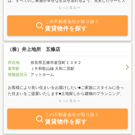
は、すべてのご家族が幸せな生活を送れるよう、充実したサービス
を心掛けております。地域密着型ならではの豊富な情報量で、お客
もっと見る
様に最適なご提案を致します。また、提案だけでなく充実したアフ
ターフォローも心掛けております。経験豊富なスタッフがご対応さ
この不動産会社が取り扱う
せて頂きますので安心してお問合せください。
賃貸物件を探す
（株）井上地所 五條店
所在地
奈良県五條市釜窪町１３９２
最寄駅
ＪＲ和歌山線 大和二見駅
情報提供元
アットホーム
お客様により良い住まいをお届けしたい■ご家族にスタイルに合っ
た住まいをご提案いたします■土地探しから建物のプランニング、
施工まで当社で一貫して行っております■すんでからのアフターサ
もっと見る
ービスも地域密着だからこそ迅速な対応でサポートいたします詳し
くはお気軽にお問い合わせください！
この不動産会社が取り扱う
賃貸物件を探す