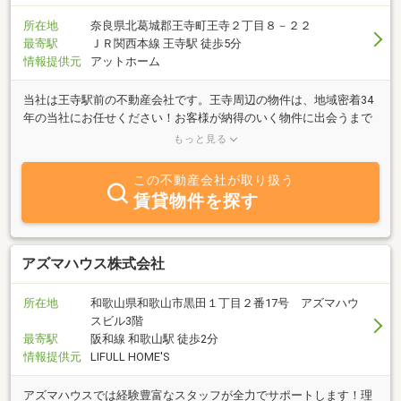
所在地
奈良県北葛城郡王寺町王寺２丁目８－２２
最寄駅
ＪＲ関西本線 王寺駅 徒歩5分
情報提供元
アットホーム
当社は王寺駅前の不動産会社です。王寺周辺の物件は、地域密着34
年の当社にお任せください！お客様が納得のいく物件に出会うまで
サポート致します。まずは、お客様のご希望をお聞かせ下さい。お
もっと見る
問合せお待ちしております。王寺周辺の不動産は当社へ♪センチュ
リー21アサヒホームがご紹介致します！
この不動産会社が取り扱う
賃貸物件を探す
アズマハウス株式会社
所在地
和歌山県和歌山市黒田１丁目２番17号 アズマハウ
スビル3階
最寄駅
阪和線 和歌山駅 徒歩2分
情報提供元
LIFULL HOME'S
アズマハウスでは経験豊富なスタッフが全力でサポートします！理