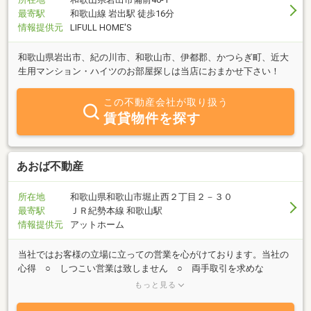
最寄駅
和歌山線 岩出駅 徒歩16分
情報提供元
LIFULL HOME'S
和歌山県岩出市、紀の川市、和歌山市、伊都郡、かつらぎ町、近大
生用マンション・ハイツのお部屋探しは当店におまかせ下さい！
この不動産会社が取り扱う
賃貸物件を探す
あおば不動産
所在地
和歌山県和歌山市堀止西２丁目２－３０
最寄駅
ＪＲ紀勢本線 和歌山駅
情報提供元
アットホーム
当社ではお客様の立場に立っての営業を心がけております。当社の
心得 ○ しつこい営業は致しません ○ 両手取引を求めな
い。 （売主様、買主様片方の利益を考えます） ○ お客様
もっと見る
の立場になっての営業。 ○ 物件の抱え込みはしない。 ○ 健全
な取引に従事する。