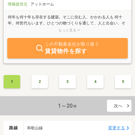
情報提供元
アットホーム
何年も何十年も存在する建築。そこに住む人、かかわる人も 何十
年、何世代もいます。ひとつの物づくりを通して、人と出会い、そ
して、その人から人への出会い。一生のうちで、世界約６８億人、
もっと見る
日本１億人の中の何人と出会って、かかわって、人の人生に影響を
与えるのかを考えた時、出会いのすばらしさに感動します。このす
この不動産会社が取り扱う
ばらしい出会いを大切にし、そして出会った人達と共に幸せになり
賃貸物件を探す
たいと願います。
1
2
3
4
5
1～20
次へ
件
路線
変更する
和歌山線