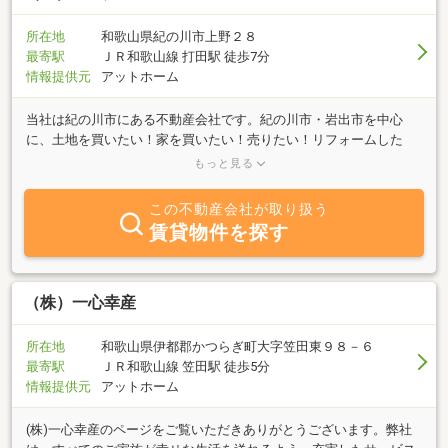
所在地
和歌山県紀の川市上野２８
最寄駅
ＪＲ和歌山線 打田駅 徒歩7分
情報提供元
アットホーム
当社は紀の川市にある不動産会社です。紀の川市・岩出市を中心
に、土地を買いたい！家を買いたい！売りたい！リフォームした
い！というお客様に寄り添い、夢を実現させるお手伝いをさせてい
もっと見る
ただきます。些細なことでもお気軽にご相談下さい。皆様からのお
問い合わせ心よりお待ちしております。
この不動産会社が取り扱う
賃貸物件を探す
（株）一心幸産
所在地
和歌山県伊都郡かつらぎ町大字笠田東９８－６
最寄駅
ＪＲ和歌山線 笠田駅 徒歩5分
情報提供元
アットホーム
(株)一心幸産のページをご覧いただきありがとうございます。弊社