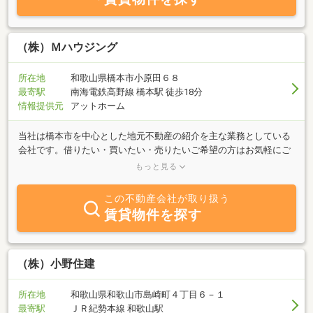
（株）Ｍハウジング
所在地
和歌山県橋本市小原田６８
最寄駅
南海電鉄高野線 橋本駅 徒歩18分
情報提供元
アットホーム
当社は橋本市を中心とした地元不動産の紹介を主な業務としている
会社です。借りたい・買いたい・売りたいご希望の方はお気軽にご
相談下さいませ。豊富な情報力を活かしてご希望に添えるよう努力
もっと見る
させて頂きます。
この不動産会社が取り扱う
賃貸物件を探す
（株）小野住建
所在地
和歌山県和歌山市島崎町４丁目６－１
最寄駅
ＪＲ紀勢本線 和歌山駅