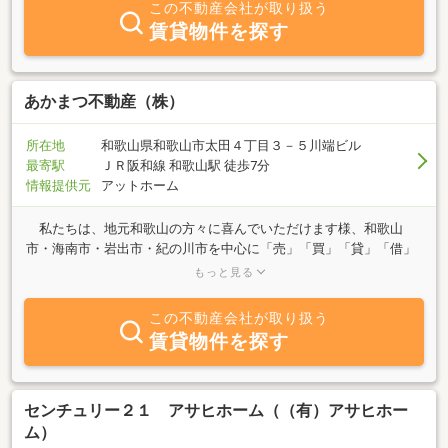
この不動産会社が取り扱う
賃貸物件を探す
あかまつ不動産（株）
所在地
和歌山県和歌山市太田４丁目３－５川端ビル
最寄駅
ＪＲ阪和線 和歌山駅 徒歩7分
情報提供元
アットホーム
私たちは、地元和歌山の方々に喜んでいただけます様、和歌山
市・海南市・岩出市・紀の川市を中心に「売」「買」「貸」「借」
「有効活用」等不動産のトータルプランナーとして頑張っていま
もっと見る
す。 “出会えてよかった”と思っていただけますように・・・を合
言葉にしています。 不動産に関するご相談・お問合せ等、どうぞ
この不動産会社が取り扱う
お気軽にご来店・お電話・メール・ＬＩＮＥ等いただければと思い
賃貸物件を探す
ます。 スタッフ一同心よりお待ち致しております。
センチュリー２１ アサヒホーム（（有）アサヒホー
ム）