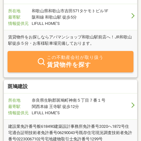
所在地
和歌山県和歌山市吉田571タケモトビル1F
最寄駅
阪和線 和歌山駅 徒歩5分
情報提供元
LIFULL HOME'S
賃貸物件をお探しならアパマンショップ和歌山駅前店へ！JR和歌山
駅徒歩５分・お客様駐車場完備しております。
この不動産会社が取り扱う
賃貸物件を探す
斑鳩建設
所在地
奈良県生駒郡斑鳩町神南５丁目７番１号
最寄駅
関西本線 王寺駅 徒歩12分
情報提供元
LIFULL HOME'S
建設業免許番号般618490建築設計事務所免許番号2020へ1872号住
宅適合証明技術者免許番号06290043号既存住宅現況調査技術者免許
番号02230067102号宅地建物取引士免許番号1299号