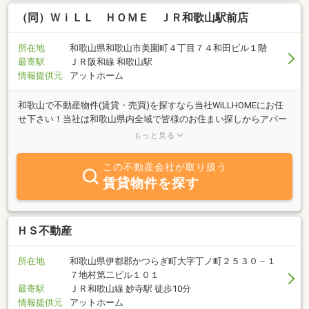
（同）ＷｉＬＬ ＨＯＭＥ ＪＲ和歌山駅前店
所在地
和歌山県和歌山市美園町４丁目７４和田ビル１階
最寄駅
ＪＲ阪和線 和歌山駅
情報提供元
アットホーム
和歌山で不動産物件(賃貸・売買)を探すなら当社WiLLHOMEにお任
せ下さい！当社は和歌山県内全域で皆様のお住まい探しからアパー
トの管理まで不動産における様々なお手伝いを致します。和歌山県
もっと見る
内外のお客様に素敵な物件を御紹介致します。
この不動産会社が取り扱う
賃貸物件を探す
ＨＳ不動産
所在地
和歌山県伊都郡かつらぎ町大字丁ノ町２５３０－１
７地村第二ビル１０１
最寄駅
ＪＲ和歌山線 妙寺駅 徒歩10分
情報提供元
アットホーム