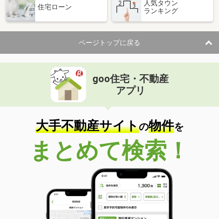
人気タウン
住宅ローン
ランキング
ページトップに戻る
goo住宅・不動産
アプリ
大手不動産サイト
物件
の
を
まとめて検索！