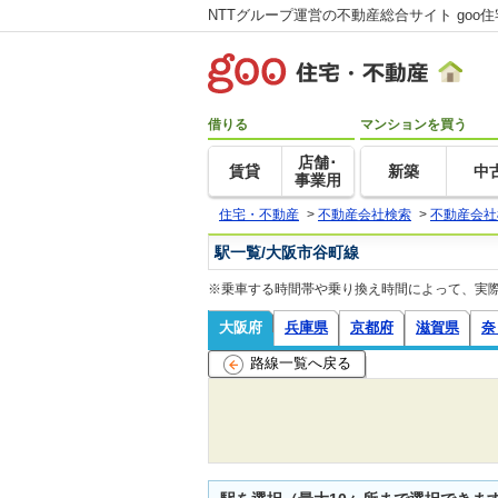
NTTグループ運営の不動産総合サイト goo
借りる
マンションを買う
店舗･
賃貸
新築
中
事業用
住宅・不動産
>
不動産会社検索
>
不動産会社
駅一覧/大阪市谷町線
※乗車する時間帯や乗り換え時間によって、実
大阪府
兵庫県
京都府
滋賀県
奈
路線一覧へ戻る