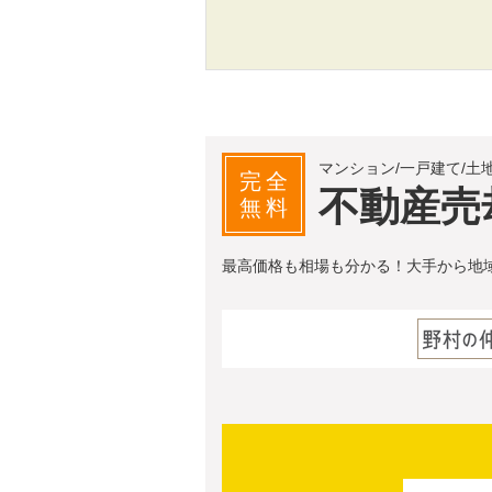
マンション/一戸建て/土
完全
不動産売
無料
最高価格も相場も分かる！大手から地