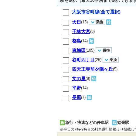
駅を選択（最大10ヶ所まで選択できま
大阪市谷町線(全て選択)
大日
(13)
乗換
始
千林大宮
(8)
都島
(14)
始
東梅田
(105)
乗換
谷町四丁目
(26)
乗換
四天王寺前夕陽ヶ丘
(5)
文の里
(8)
始
平野
(14)
長原
(7)
始
急行・快速などの停車駅
始発駅
急
始
※平日の7時-9時台の列車運行情報より掲載