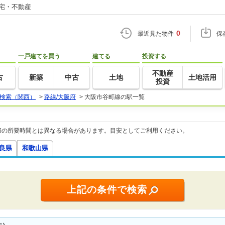
住宅・不動産
0
最近見た物件
保
一戸建てを買う
建てる
投資する
不動産
古
新築
中古
土地
土地活用
投資
検索（関西）
>
路線/大阪府
>
大阪市谷町線の駅一覧
際の所要時間とは異なる場合があります。目安としてご利用ください。
良県
和歌山県