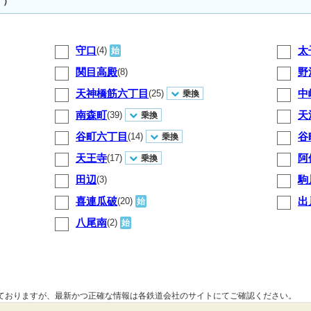
す）
守口
太
(4)
始
関目高殿
野
(8)
天神橋筋六丁目
中
(25)
乗換
南森町
天
(39)
乗換
谷町六丁目
谷
(14)
乗換
天王寺
阿
(17)
乗換
田辺
駒
(3)
喜連瓜破
出
(20)
始
八尾南
(2)
始
しておりますが、最新かつ正確な情報は各鉄道会社のサイトにてご確認ください。