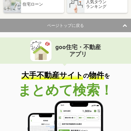
人気タウン
住宅ローン
ランキング
ページトップに戻る
goo住宅・不動産
アプリ
大手不動産サイト
物件
の
を
まとめて検索！