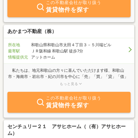
この不動産会社が取り扱う
賃貸物件を探す
あかまつ不動産（株）
所在地
和歌山県和歌山市太田４丁目３－５川端ビル
最寄駅
ＪＲ阪和線 和歌山駅 徒歩7分
情報提供元
アットホーム
私たちは、地元和歌山の方々に喜んでいただけます様、和歌山
市・海南市・岩出市・紀の川市を中心に「売」「買」「貸」「借」
「有効活用」等不動産のトータルプランナーとして頑張っていま
もっと見る
す。 “出会えてよかった”と思っていただけますように・・・を合
言葉にしています。 不動産に関するご相談・お問合せ等、どうぞ
この不動産会社が取り扱う
お気軽にご来店・お電話・メール・ＬＩＮＥ等いただければと思い
賃貸物件を探す
ます。 スタッフ一同心よりお待ち致しております。
センチュリー２１ アサヒホーム（（有）アサヒホー
ム）