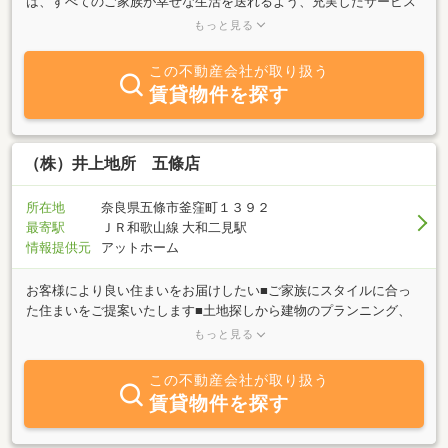
は、すべてのご家族が幸せな生活を送れるよう、充実したサービス
を心掛けております。地域密着型ならではの豊富な情報量で、お客
もっと見る
様に最適なご提案を致します。また、提案だけでなく充実したアフ
ターフォローも心掛けております。経験豊富なスタッフがご対応さ
この不動産会社が取り扱う
せて頂きますので安心してお問合せください。
賃貸物件を探す
（株）井上地所 五條店
所在地
奈良県五條市釜窪町１３９２
最寄駅
ＪＲ和歌山線 大和二見駅
情報提供元
アットホーム
お客様により良い住まいをお届けしたい■ご家族にスタイルに合っ
た住まいをご提案いたします■土地探しから建物のプランニング、
施工まで当社で一貫して行っております■すんでからのアフターサ
もっと見る
ービスも地域密着だからこそ迅速な対応でサポートいたします詳し
くはお気軽にお問い合わせください！
この不動産会社が取り扱う
賃貸物件を探す