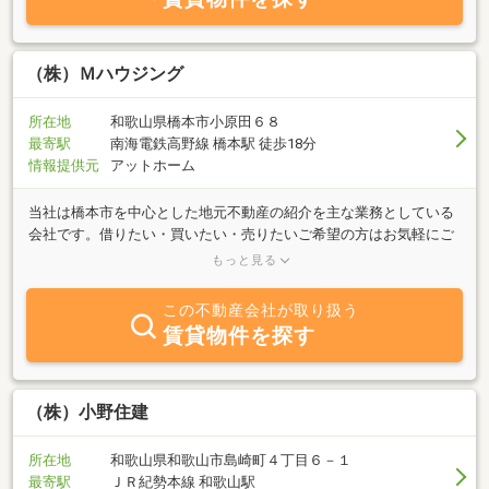
（株）Ｍハウジング
所在地
和歌山県橋本市小原田６８
最寄駅
南海電鉄高野線 橋本駅 徒歩18分
情報提供元
アットホーム
当社は橋本市を中心とした地元不動産の紹介を主な業務としている
会社です。借りたい・買いたい・売りたいご希望の方はお気軽にご
相談下さいませ。豊富な情報力を活かしてご希望に添えるよう努力
もっと見る
させて頂きます。
この不動産会社が取り扱う
賃貸物件を探す
（株）小野住建
所在地
和歌山県和歌山市島崎町４丁目６－１
最寄駅
ＪＲ紀勢本線 和歌山駅