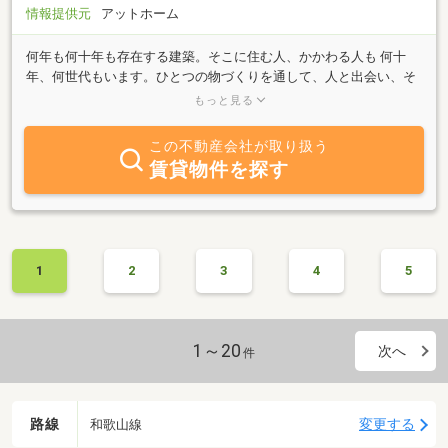
情報提供元
アットホーム
何年も何十年も存在する建築。そこに住む人、かかわる人も 何十
年、何世代もいます。ひとつの物づくりを通して、人と出会い、そ
して、その人から人への出会い。一生のうちで、世界約６８億人、
もっと見る
日本１億人の中の何人と出会って、かかわって、人の人生に影響を
与えるのかを考えた時、出会いのすばらしさに感動します。このす
この不動産会社が取り扱う
ばらしい出会いを大切にし、そして出会った人達と共に幸せになり
賃貸物件を探す
たいと願います。
1
2
3
4
5
1～20
次へ
件
路線
変更する
和歌山線