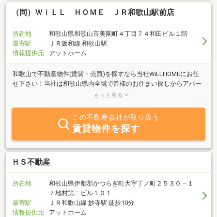
（同）ＷｉＬＬ ＨＯＭＥ ＪＲ和歌山駅前店
所在地
和歌山県和歌山市美園町４丁目７４和田ビル１階
最寄駅
ＪＲ阪和線 和歌山駅
情報提供元
アットホーム
和歌山で不動産物件(賃貸・売買)を探すなら当社WiLLHOMEにお任
せ下さい！当社は和歌山県内全域で皆様のお住まい探しからアパー
トの管理まで不動産における様々なお手伝いを致します。和歌山県
もっと見る
内外のお客様に素敵な物件を御紹介致します。
この不動産会社が取り扱う
賃貸物件を探す
ＨＳ不動産
所在地
和歌山県伊都郡かつらぎ町大字丁ノ町２５３０－１
７地村第二ビル１０１
最寄駅
ＪＲ和歌山線 妙寺駅 徒歩10分
情報提供元
アットホーム