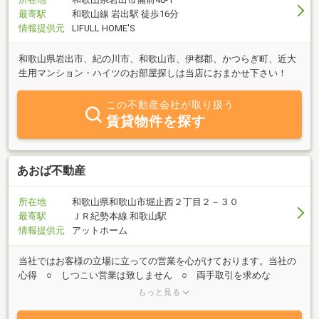
最寄駅
和歌山線 岩出駅 徒歩16分
情報提供元
LIFULL HOME'S
和歌山県岩出市、紀の川市、和歌山市、伊都郡、かつらぎ町、近大
生用マンション・ハイツのお部屋探しは当店におまかせ下さい！
この不動産会社が取り扱う
賃貸物件を探す
あおば不動産
所在地
和歌山県和歌山市堀止西２丁目２－３０
最寄駅
ＪＲ紀勢本線 和歌山駅
情報提供元
アットホーム
当社ではお客様の立場に立っての営業を心がけております。当社の
心得 ○ しつこい営業は致しません ○ 両手取引を求めな
い。 （売主様、買主様片方の利益を考えます） ○ お客様
もっと見る
の立場になっての営業。 ○ 物件の抱え込みはしない。 ○ 健全
な取引に従事する。