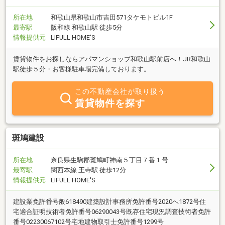
所在地
和歌山県和歌山市吉田571タケモトビル1F
最寄駅
阪和線 和歌山駅 徒歩5分
情報提供元
LIFULL HOME'S
賃貸物件をお探しならアパマンショップ和歌山駅前店へ！JR和歌山
駅徒歩５分・お客様駐車場完備しております。
この不動産会社が取り扱う
賃貸物件を探す
斑鳩建設
所在地
奈良県生駒郡斑鳩町神南５丁目７番１号
最寄駅
関西本線 王寺駅 徒歩12分
情報提供元
LIFULL HOME'S
建設業免許番号般618490建築設計事務所免許番号2020へ1872号住
宅適合証明技術者免許番号06290043号既存住宅現況調査技術者免許
番号02230067102号宅地建物取引士免許番号1299号