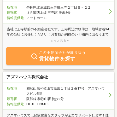
所在地
奈良県北葛城郡王寺町王寺２丁目８－２２
最寄駅
ＪＲ関西本線 王寺駅 徒歩5分
情報提供元
アットホーム
当社は王寺駅前の不動産会社です。王寺周辺の物件は、地域密着34
年の当社にお任せください！お客様が納得のいく物件に出会うまで
サポート致します。まずは、お客様のご希望をお聞かせ下さい。お
もっと見る
問合せお待ちしております。王寺周辺の不動産は当社へ♪センチュ
リー21アサヒホームがご紹介致します！
この不動産会社が取り扱う
賃貸物件を探す
アズマハウス株式会社
所在地
和歌山県和歌山市黒田１丁目２番17号 アズマハウ
スビル3階
最寄駅
阪和線 和歌山駅 徒歩2分
情報提供元
LIFULL HOME'S
アズマハウスでは経験豊富なスタッフが全力でサポートします！理