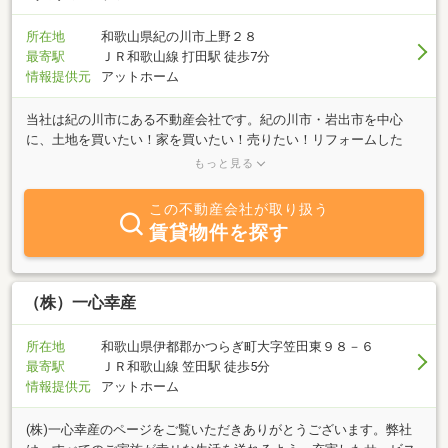
所在地
和歌山県紀の川市上野２８
最寄駅
ＪＲ和歌山線 打田駅 徒歩7分
情報提供元
アットホーム
当社は紀の川市にある不動産会社です。紀の川市・岩出市を中心
に、土地を買いたい！家を買いたい！売りたい！リフォームした
い！というお客様に寄り添い、夢を実現させるお手伝いをさせてい
もっと見る
ただきます。些細なことでもお気軽にご相談下さい。皆様からのお
問い合わせ心よりお待ちしております。
この不動産会社が取り扱う
賃貸物件を探す
（株）一心幸産
所在地
和歌山県伊都郡かつらぎ町大字笠田東９８－６
最寄駅
ＪＲ和歌山線 笠田駅 徒歩5分
情報提供元
アットホーム
(株)一心幸産のページをご覧いただきありがとうございます。弊社