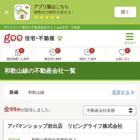
アプリ版はこちら
開く
複数社の物件を探せる！
NTTグループ運営の不動産総合サイト goo住宅・不動産
0
0
0
0
最近検索した条件
最近見た物件
保存した条件
お気に入り
和歌山線の不動産会社一覧
路線
変更する
和歌山線
全99
件
が該当しました。
アパマンショップ岩出店 リビングライフ株式会社
所在地
和歌山県岩出市備前46-1