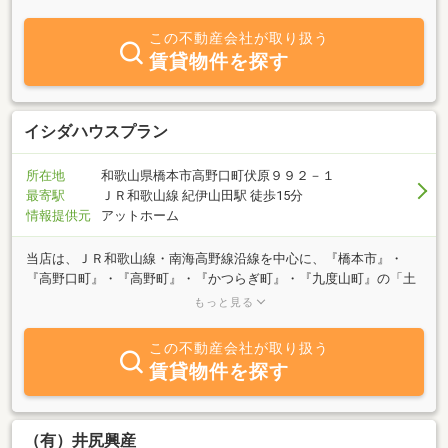
この不動産会社が取り扱う
賃貸物件を探す
イシダハウスプラン
所在地
和歌山県橋本市高野口町伏原９９２－１
最寄駅
ＪＲ和歌山線 紀伊山田駅 徒歩15分
情報提供元
アットホーム
当店は、ＪＲ和歌山線・南海高野線沿線を中心に、『橋本市』・
『高野口町』・『高野町』・『かつらぎ町』・『九度山町』の「土
地・戸建て・マンションの売買物件」や「アパート・マンション・
もっと見る
貸家の賃貸物件」の不動産仲介業を営んでおります。お客様のニー
ズにお答えする為に、当社では平日から空地・空家の物件調査をか
この不動産会社が取り扱う
け、新鮮な情報をお届けしてまいります。
賃貸物件を探す
（有）井尻興産