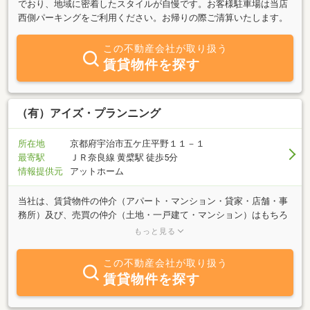
でおり、地域に密着したスタイルが自慢です。お客様駐車場は当店
西側パーキングをご利用ください。お帰りの際ご清算いたします。
この不動産会社が取り扱う
賃貸物件を探す
（有）アイズ・プランニング
所在地
京都府宇治市五ケ庄平野１１－１
最寄駅
ＪＲ奈良線 黄檗駅 徒歩5分
情報提供元
アットホーム
当社は、賃貸物件の仲介（アパート・マンション・貸家・店舗・事
務所）及び、売買の仲介（土地・一戸建て・マンション）はもちろ
んの事。当社で、気に入って頂けるお部屋見つけさせて頂きます。
もっと見る
収益物件（アパート・マンション・貸家・店舗・事務所）の仲介・
管理を得意としております。収益物件に関しては、主婦・サラリー
この不動産会社が取り扱う
マンの方でも始められるお手頃物件から扱っておりますので、いつ
賃貸物件を探す
かは「大家さん」と思っておられる方は、当社にご相談下さい。当
社で、大家さんになって頂きます。又、今現在収益物件（アパー