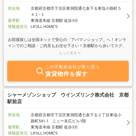
所在地
京都府京都市下京区東洞院通七条下る東塩小路町５
４１−１
最寄駅
東海道本線 京都駅 徒歩3分
情報提供元
LIFULL HOME'S
お部屋探しは全国ネットで安心の「アパマンショップ」へ！オンラ
インでのご相談・ご内見もお任せ下さい！京都駅から歩いてスグ、
他府県からお越しのお客様、地理に自信の無い方は京都タワーまで
もっと見る
お迎えに上がります！
この不動産会社が取り扱う
賃貸物件を探す
シャーメゾンショップ ウインズリンク株式会社 京都
駅前店
所在地
京都府京都市下京区東洞院通七条下る２丁目東塩小
路町541-1 ニュー末広ビル1階
最寄駅
東海道本線 京都駅 徒歩3分
情報提供元
LIFULL HOME'S