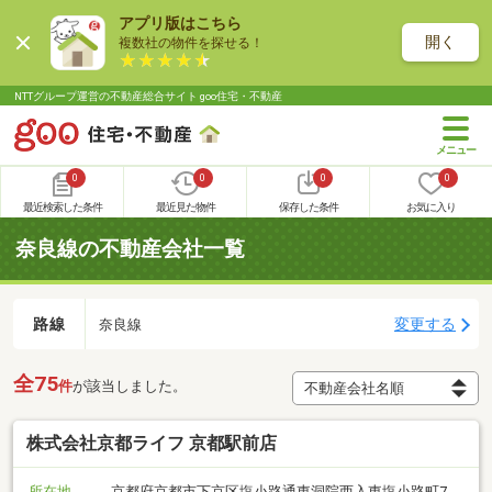
アプリ版はこちら
開く
複数社の物件を探せる！
NTTグループ運営の不動産総合サイト goo住宅・不動産
0
0
0
0
最近検索した条件
最近見た物件
保存した条件
お気に入り
奈良線の不動産会社一覧
路線
変更する
奈良線
全75
件
が該当しました。
株式会社京都ライフ 京都駅前店
所在地
京都府京都市下京区塩小路通東洞院西入東塩小路町7