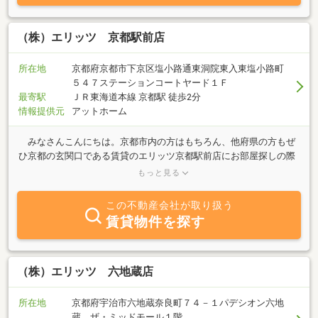
のアパマンショップブランドでお部屋探しをサポートさせていただ
きます！
（株）エリッツ 京都駅前店
所在地
京都府京都市下京区塩小路通東洞院東入東塩小路町
５４７ステーションコートヤード１Ｆ
最寄駅
ＪＲ東海道本線 京都駅 徒歩2分
情報提供元
アットホーム
みなさんこんにちは。京都市内の方はもちろん、他府県の方もぜ
ひ京都の玄関口である賃貸のエリッツ京都駅前店にお部屋探しの際
は、是非一度お立ち寄り下さい。私たち京都駅前店スタッフは、社
もっと見る
会人の方はもちろん、ファミリータイプのお部屋探しまで、お客様
に合ったニーズで、お部屋探しのサポートをさせていただきます。
この不動産会社が取り扱う
学生様（同志社大学、京都女子大学、龍谷大学、立命館大学等々）
賃貸物件を探す
や各種専門学校の皆様も是非一度、ご相談にお立ち寄り下さい。ス
タッフ一同、心よりお待ちしております。
（株）エリッツ 六地蔵店
所在地
京都府宇治市六地蔵奈良町７４－１パデシオン六地
蔵 ザ・ミッドモール１階