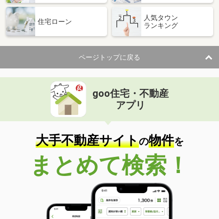
人気タウン
住宅ローン
ランキング
ページトップに戻る
goo住宅・不動産
アプリ
大手不動産サイト
物件
の
を
まとめて検索！