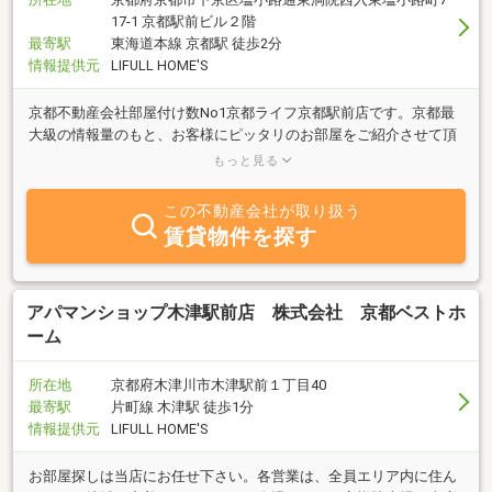
17-1 京都駅前ビル２階
最寄駅
東海道本線 京都駅 徒歩2分
情報提供元
LIFULL HOME'S
京都不動産会社部屋付け数No1京都ライフ京都駅前店です。京都最
大級の情報量のもと、お客様にピッタリのお部屋をご紹介させて頂
きます。スタッフ全員が「ありがとう」の心で楽しいお部屋探しの
もっと見る
お手伝いいたします
この不動産会社が取り扱う
賃貸物件を探す
アパマンショップ木津駅前店 株式会社 京都ベストホ
ーム
所在地
京都府木津川市木津駅前１丁目40
最寄駅
片町線 木津駅 徒歩1分
情報提供元
LIFULL HOME'S
お部屋探しは当店にお任せ下さい。各営業は、全員エリア内に住ん