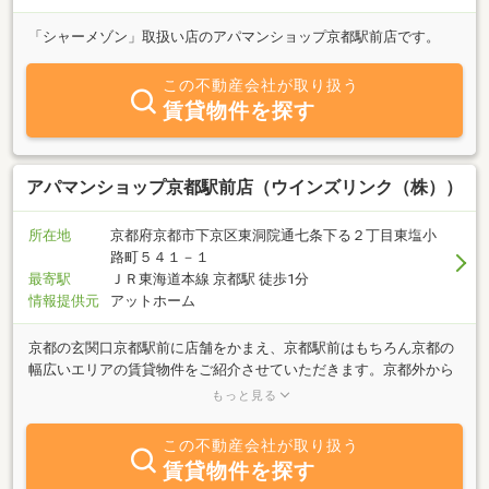
「シャーメゾン」取扱い店のアパマンショップ京都駅前店です。
この不動産会社が取り扱う
賃貸物件を探す
アパマンショップ京都駅前店（ウインズリンク（株））
所在地
京都府京都市下京区東洞院通七条下る２丁目東塩小
路町５４１－１
最寄駅
ＪＲ東海道本線 京都駅 徒歩1分
情報提供元
アットホーム
京都の玄関口京都駅前に店舗をかまえ、京都駅前はもちろん京都の
幅広いエリアの賃貸物件をご紹介させていただきます。京都外から
来られる方で店舗がわからない場合は京都タワーまでお出迎えに参
もっと見る
ります！女性の方、社会人の方の一人暮らしから新婚、ファミリー
の方まで幅広くお部屋探しをサポートさせていただきます。京都大
この不動産会社が取り扱う
学、京都女子大学、同志社大学、立命館学、龍谷大学まで新しく京
賃貸物件を探す
都で一人暮らしされる学生さんのサポートもお任せください！信頼