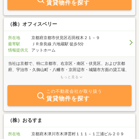
賃貸物件を探す
（株）オフィスベリー
所在地
京都府京都市伏見区石田桜木２１－９
最寄駅
ＪＲ奈良線 六地蔵駅 徒歩5分
情報提供元
アットホーム
当社は京都で、特に京都市、右京区・南区・伏見区、および京都
府、宇治市・久御山町・八幡市・京田辺市・城陽市方面の貸工場、
貸倉庫、貸店舗、貸土地への企業誘致を事業の核として活動してい
もっと見る
ます。入居企業をお探しの貸主様、貸工場、貸倉庫、貸店舗、貸事
務所、貸土地等をお探しの借主様、企業の皆様。ぜひ、ご一報下さ
この不動産会社が取り扱う
い。必ずお役に立ちます！又、売工場、売倉庫、売店舗、売事務
賃貸物件を探す
所、売土地も宜しくお願い致します。
（株）おるすま
所在地
京都府木津川市木津雲村１１１－１三浦ビル２０９