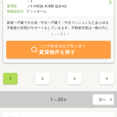
－１
最寄駅
ＪＲ片町線 木津駅 徒歩4分
情報提供元
アットホーム
新築一戸建てや土地・中古一戸建て・中古マンションなどあらゆる
不動産の売買のサポートをしていきます。不動産売買は一般の方に
は縁遠く、よくわからない部分も多いと思いますが、そういった不
もっと見る
動産取引のよくわからないところをひとつでも解消して、わかりや
すく安心して取引できる不動産探しを提供していきたいと思いま
この不動産会社が取り扱う
す。
賃貸物件を探す
1
2
3
4
1～20
次へ
件