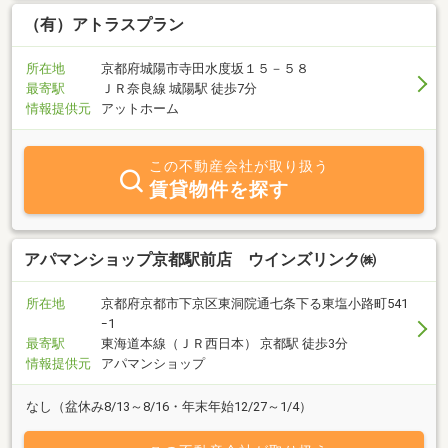
ト・マンション・貸家・店舗・事務所）等を所有しているが、管理
でお困りのオーナー様・家主様もお気軽に、ご相談下さい。当社
（有）アトラスプラン
で、現在所有の収益物件、再生させて頂きます。
所在地
京都府城陽市寺田水度坂１５－５８
最寄駅
ＪＲ奈良線 城陽駅 徒歩7分
情報提供元
アットホーム
この不動産会社が取り扱う
賃貸物件を探す
アパマンショップ京都駅前店 ウインズリンク㈱
所在地
京都府京都市下京区東洞院通七条下る東塩小路町541
ｰ1
最寄駅
東海道本線（ＪＲ西日本） 京都駅 徒歩3分
情報提供元
アパマンショップ
なし（盆休み8/13～8/16・年末年始12/27～1/4）