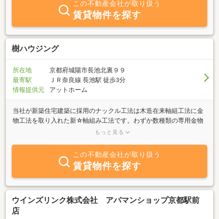
この不動産会社が取り扱う
賃貸物件を探す
樹ハウジング
所在地
京都府城陽市長池北裏９９
最寄駅
ＪＲ奈良線 長池駅 徒歩3分
情報提供元
アットホーム
当社が新築住宅建築に採用のナックル工法は木造在来軸組工法に金
物工法を取り入れた新☆軸組み工法です。わずか数種類の専用金物
で軸組みを接合し住宅の躯体強度を飛躍的に高めます！またソーラ
もっと見る
ー発電システム採用の住宅も建築いたしますのでぜひともお問い合
わせ下さい。
この不動産会社が取り扱う
賃貸物件を探す
ウインズリンク株式会社 アパマンショップ京都駅前
店