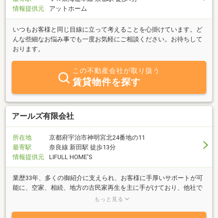
情報提供元
アットホーム
いつもお客様と同じ目線に立って考えることを心掛けています。ど
んな些細なお悩み事でも一度お気軽にご相談ください。お待ちして
おります。
この不動産会社が取り扱う
賃貸物件を探す
アールズ有限会社
所在地
京都府宇治市神明宮北24番地の11
最寄駅
奈良線 新田駅 徒歩13分
情報提供元
LIFULL HOME'S
業歴33年、多くの御紹介に支えられ、お客様に手厚いサポートが可
能に、空家、相続、地方の古民家再生を主に手がけており、他社で
お断りされた物件や管理、相続の問題でお困りの方は是非当社にご
もっと見る
相談下さい。