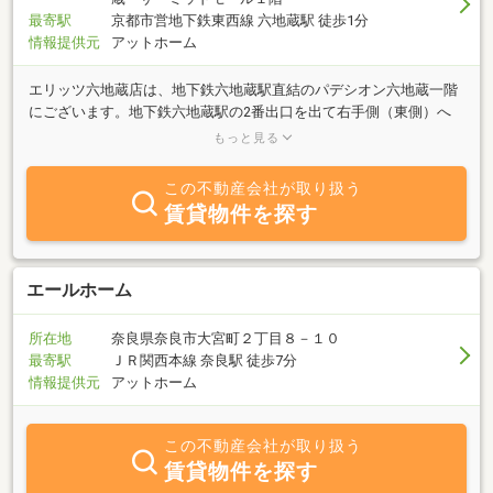
最寄駅
京都市営地下鉄東西線 六地蔵駅 徒歩1分
情報提供元
アットホーム
エリッツ六地蔵店は、地下鉄六地蔵駅直結のパデシオン六地蔵一階
にございます。地下鉄六地蔵駅の2番出口を出て右手側（東側）へ
徒歩１分です！ＪＲ六地蔵・京阪六地蔵駅も近くにあり、電車での
もっと見る
ご来店が一番スムーズで便利です。もちろん、六地蔵店にはお客様
用駐車場もありますので、お車でのご来店もご心配いりません♪ エ
この不動産会社が取り扱う
リッツの店舗数は京都ナンバー1です。六地蔵周辺に限らず、京
賃貸物件を探す
都・滋賀の賃貸物件ならどこでもご紹介・ご案内させて頂くことが
できます！六地蔵周辺にお住まいで、他のエリアで賃貸物件をお探
しの方も是非エリッツ六地蔵店へご相談下さい！ また、テナント物
件も数多く取り揃えております！飲食店や事務所・倉庫などをお探
エールホーム
しの方も、是非エリッツ六地蔵店をご利用下さいませ。 エリッツ六
地蔵店スタッフ一同、心よりご来店お待ちしております！
所在地
奈良県奈良市大宮町２丁目８－１０
最寄駅
ＪＲ関西本線 奈良駅 徒歩7分
情報提供元
アットホーム
この不動産会社が取り扱う
賃貸物件を探す