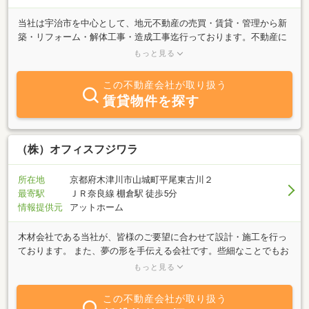
当社は宇治市を中心として、地元不動産の売買・賃貸・管理から新
築・リフォーム・解体工事・造成工事迄行っております。不動産に
関するご相談・ご質問はお気軽におたずね下さい。地元業者の豊富
もっと見る
な情報力でお客様のご希望にスピーディーに対応させて頂きます。
この不動産会社が取り扱う
賃貸物件を探す
（株）オフィスフジワラ
所在地
京都府木津川市山城町平尾東古川２
最寄駅
ＪＲ奈良線 棚倉駅 徒歩5分
情報提供元
アットホーム
木材会社である当社が、皆様のご要望に合わせて設計・施工を行っ
ております。 また、夢の形を手伝える会社です。些細なことでもお
気軽にご相談ください。スタッフが親身になって様々なご提案をさ
もっと見る
せて頂きます。
この不動産会社が取り扱う