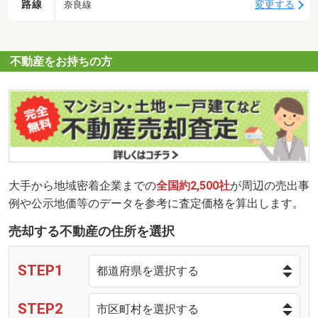
路線
変更する
奈良線
不動産をお持ちの方
大手から地域密着企業までの
全国約2,500社
が周辺の売出事
例や公示地価等のデータを参考に査定価格を算出します。
売却する不動産の住所を選択
STEP1
STEP2