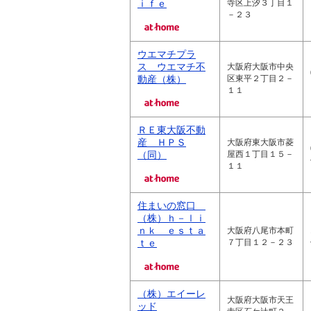
ｉｆｅ
寺区上汐３丁目１
－２３
ウエマチプラ
ス ウエマチ不
大阪府大阪市中央
動産（株）
区東平２丁目２－
１１
ＲＥ東大阪不動
産 ＨＰＳ
大阪府東大阪市菱
（同）
屋西１丁目１５－
１１
住まいの窓口
（株）ｈ－ｌｉ
ｎｋ ｅｓｔａ
大阪府八尾市本町
ｔｅ
７丁目１２－２３
（株）エイーレ
大阪府大阪市天王
ッド