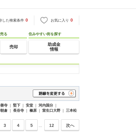
0
0
存した検索条件
お気に入り
売る
住みやすい街を探す
助成金
売却
情報
法善寺
｜
堅下
｜
安堂
｜
河内国分
｜
和朝倉
｜
長谷寺
｜
榛原
｜
室生口大野
｜
三本松
3
4
5
12
次へ
…