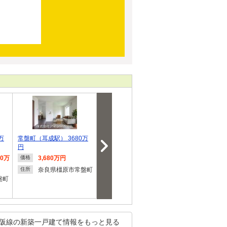
万
常盤町（耳成駅） 3680万
大字桜井（桜井駅） 3380
中曽司町（真菅駅
円
万円
万円
80万
3,680万円
3,380万円
3,280
価格
価格
価格
奈良県橿原市常盤町
奈良県桜井市大字桜
奈良県
住所
住所
住所
盤町
井
町
阪線の新築一戸建て情報をもっと見る