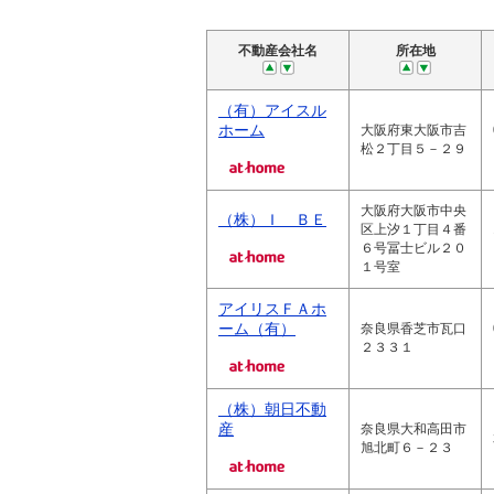
不動産会社名
所在地
（有）アイスル
ホーム
大阪府東大阪市吉
松２丁目５－２９
大阪府大阪市中央
（株）Ｉ ＢＥ
区上汐１丁目４番
６号冨士ビル２０
１号室
アイリスＦＡホ
ーム（有）
奈良県香芝市瓦口
２３３１
（株）朝日不動
産
奈良県大和高田市
旭北町６－２３