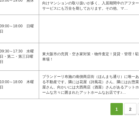
10:00～19:00 無休
向けマンションの取り扱いが多く、入居期間中のアフター
サービスにも万全を期しております。その他、マ…
09:00～18:00 日曜
日
09:30～17:30 水曜
東大阪市の売買・空き家対策・物件査定！賃貸・管理！駐
日・第二・第三日曜
車場！
日
ブランドーリ布施の南側商店街（ほんまち通り）に唯一あ
10:00～18:00 木曜
る不動産です。隣には花屋（詩風花）さん、隣にはお惣菜
日
屋さん、向かいには大西商店（酒屋）さんがあるアットホ
ームな方々に囲まれたアットホームなお店です♪…
1
2