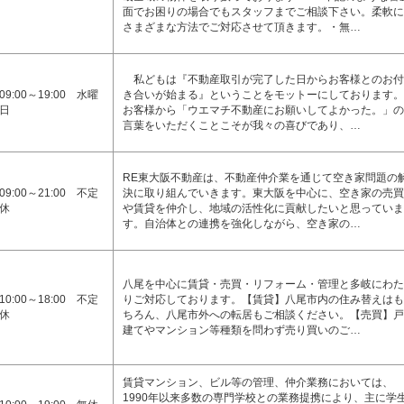
面でお困りの場合でもスタッフまでご相談下さい。柔軟に
さまざまな方法でご対応させて頂きます。・無…
私どもは『不動産取引が完了した日からお客様とのお付
09:00～19:00 水曜
き合いが始まる』ということをモットーにしております。
日
お客様から「ウエマチ不動産にお願いしてよかった。」の
言葉をいただくことこそが我々の喜びであり、…
RE東大阪不動産は、不動産仲介業を通じて空き家問題の
09:00～21:00 不定
決に取り組んでいきます。東大阪を中心に、空き家の売買
休
や賃貸を仲介し、地域の活性化に貢献したいと思っていま
す。自治体との連携を強化しながら、空き家の…
八尾を中心に賃貸・売買・リフォーム・管理と多岐にわた
10:00～18:00 不定
りご対応しております。【賃貸】八尾市内の住み替えはも
休
ちろん、八尾市外への転居もご相談ください。【売買】戸
建てやマンション等種類を問わず売り買いのご…
賃貸マンション、ビル等の管理、仲介業務においては、
1990年以来多数の専門学校との業務提携により、主に学