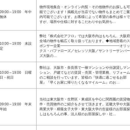
物件現地集合・オンライン内覧・その他物件のお探しも可
09:00～19:00 年中
能でございます！掲載元が当店でない物件もまとめてご案
無休
内可能でございます。お客様によって希望の条件は様々で
すが、場所や仕様に対するこだわりやお気持ち…
弊社『株式会社アフロ』では大阪市内はもちろん、大阪府
全域の物件を幅広く取り扱っております。◆地域密着のス
10:00～19:00 未設
ポンサー企業━━━━━━━━━━━━━━━━━オリッ
定
クス・バファローズ／セレッソ大阪／サントリーサンバー
ズ大阪の…
弊社は、大阪市・奈良県で一棟マンションや分譲貸しマン
10:00～19:00 日曜
ション、戸建てなどの賃貸・売買・管理業務、リフォーム
日・祝日
のご相談を行っています。皆様の『快適に過ごせるお部
屋』『早くお家に帰りたくなるマイルーム』のお…
当社は東大阪市・生野区・東成区を中心に関西圏の賃貸物
09:00～19:00 年末
件・売買物件のご紹介をさせて頂きます。近畿大学や大阪
年始
商業大学・樟蔭女子大学・東大阪大学の生徒様のお部屋探
しはもちろんの事、法人様のお部屋探しや・社…