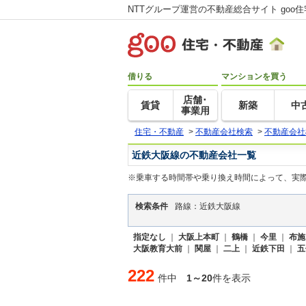
NTTグループ運営の不動産総合サイト goo
借りる
マンションを買う
店舗･
賃貸
新築
中
事業用
住宅・不動産
>
不動産会社検索
>
不動産会社
近鉄大阪線の不動産会社一覧
※乗車する時間帯や乗り換え時間によって、実
検索条件
路線：近鉄大阪線
指定なし
｜
大阪上本町
｜
鶴橋
｜
今里
｜
布施
大阪教育大前
｜
関屋
｜
二上
｜
近鉄下田
｜
五
222
件中
1～20
件を表示