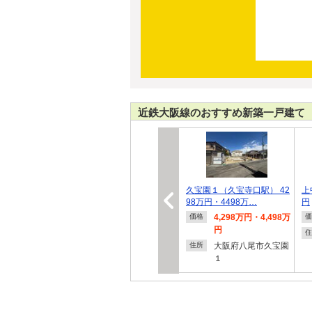
近鉄大阪線のおすすめ新築一戸建て
久宝園１（久宝寺口駅） 42
上
98万円・4498万…
円
4,298万円・4,498万
価格
価
円
住
大阪府八尾市久宝園
住所
１