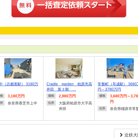
中（志都美駅） 3180万
Cradle garden 柏原市高
常盤町（耳成駅） 3680
井田 第３期 …
円～3780万円
3,180万円
2,980万円
3,680万円～3,7
格
価格
価格
円
奈良県香芝市上中
大阪府柏原市大字高
所
住所
井田
奈良県橿原市常
住所
近鉄大