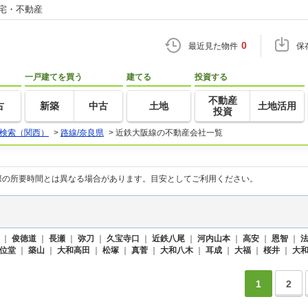
住宅・不動産
0
最近見た物件
保
一戸建てを買う
建てる
投資する
不動産
古
新築
中古
土地
土地活用
投資
検索（関西）
>
路線/奈良県
>
近鉄大阪線の不動産会社一覧
際の所要時間とは異なる場合があります。目安としてご利用ください。
｜
俊徳道
｜
長瀬
｜
弥刀
｜
久宝寺口
｜
近鉄八尾
｜
河内山本
｜
高安
｜
恩智
｜
位堂
｜
築山
｜
大和高田
｜
松塚
｜
真菅
｜
大和八木
｜
耳成
｜
大福
｜
桜井
｜
大
1
2