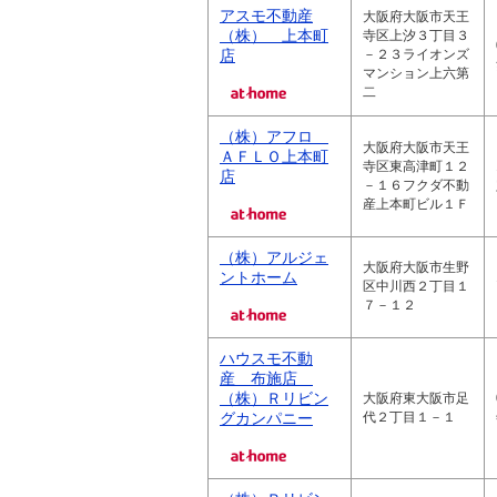
アスモ不動産
大阪府大阪市天王
（株） 上本町
寺区上汐３丁目３
店
－２３ライオンズ
マンション上六第
二
（株）アフロ
大阪府大阪市天王
ＡＦＬＯ上本町
寺区東高津町１２
店
－１６フクダ不動
産上本町ビル１Ｆ
（株）アルジェ
大阪府大阪市生野
ントホーム
区中川西２丁目１
７－１２
ハウスモ不動
産 布施店
（株）Ｒリビン
大阪府東大阪市足
グカンパニー
代２丁目１－１