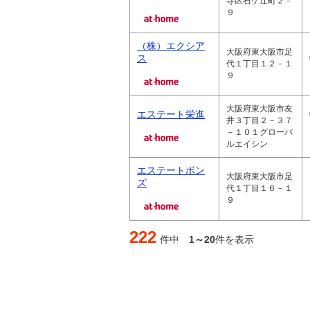
寺区石ケ辻町２－
９
（株）エクシア
大阪府東大阪市足
ス
代１丁目１２－１
９
大阪府東大阪市友
エステート栄進
井３丁目２－３７
－１０１グローバ
ルエイシン
エステートボン
大阪府東大阪市足
ズ
代１丁目１６－１
９
222
件中
1～20
件を表示