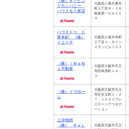
（株）Ｒリビン
大阪府八尾市東本
グカンパニー
町３丁目９－３６
ハウスモ八尾店
板倉第一ビル１１
０
ハウスドゥ 八
尾本町 （株）
大阪府八尾市本町
イエトチ
２丁目３－６イー
スタンビル１０３
（株）ＩＭａＭ
大阪府大阪市天王
ｕ不動産
寺区味原町１４－
３
大阪府大阪市天王
（株）イヴホー
寺区生玉町１－２
ム
７－１００３プレ
ステージアコモデ
ーション
上汐地所
（株） ＲｅＬ
大阪府大阪市天王