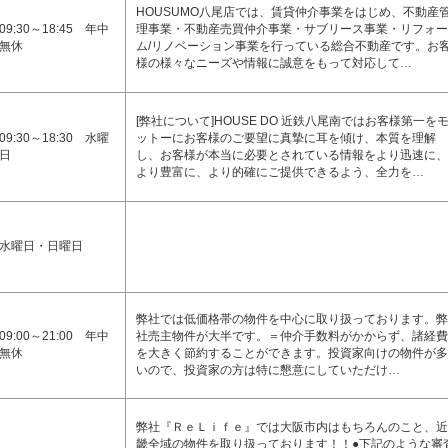
HOUSUMO八尾店では、賃貸仲介事業をはじめ、不動産
09:30～18:45 年中
理事業・不動産売買仲介事業・サブリース事業・リフォー
無休
ム/リノベーション事業を行っている総合不動産です。お
様の様々なニーズや情報に誠意をもって対応して…
[弊社について]HOUSE DO 近鉄八尾南ではお客様第一を
09:30～18:30 水曜
ットーにお客様のご要望に真摯に耳を傾け、本質を理解
日
し、お客様が本当に必要とされている情報をより迅速に、
より豊富に、より的確にご提供できるよう、全力を…
水曜日・日曜日
弊社では低価格帯の物件を中心に取り扱っております。弊
09:00～21:00 年中
社売主物件が大半です。＝仲介手数料がかからず、諸経費
無休
を大きく節約することができます。投資家向けの物件が多
いので、投資家の方は特に懇意にしていただけ…
弊社『ＲｅＬｉｆｅ』では大阪市内はもちろんのこと、近
畿全域の物件を取り扱っております！！●下記のような審