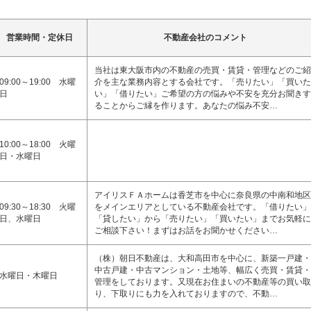
営業時間・定休日
不動産会社のコメント
当社は東大阪市内の不動産の売買・賃貸・管理などのご紹
09:00～19:00 水曜
介を主な業務内容とする会社です。「売りたい」「買いた
日
い」「借りたい」ご希望の方の悩みや不安を充分お聞きす
ることからご縁を作ります。あなたの悩み不安…
10:00～18:00 火曜
日・水曜日
アイリスＦＡホームは香芝市を中心に奈良県の中南和地区
09:30～18:30 火曜
をメインエリアとしている不動産会社です。「借りたい」
日、水曜日
「貸したい」から「売りたい」「買いたい」までお気軽に
ご相談下さい！まずはお話をお聞かせください…
（株）朝日不動産は、大和高田市を中心に、新築一戸建・
中古戸建・中古マンション・土地等、幅広く売買・賃貸・
水曜日・木曜日
管理をしております。又現在お住まいの不動産等の買い取
り、下取りにも力を入れておりますので、不動…