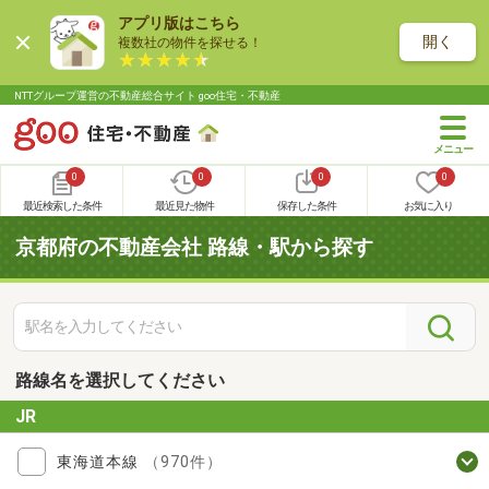
アプリ版はこちら
開く
複数社の物件を探せる！
NTTグループ運営の不動産総合サイト goo住宅・不動産
0
0
0
0
最近検索した条件
最近見た物件
保存した条件
お気に入り
京都府の不動産会社 路線・駅から探す
路線名を選択してください
JR
東海道本線
（970件）