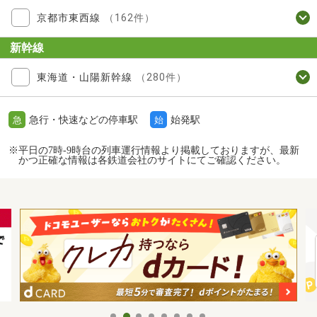
京都市東西線
（162件）
新幹線
東海道・山陽新幹線
（280件）
急行・快速などの停車駅
始発駅
急
始
※平日の7時-9時台の列車運行情報より掲載しておりますが、最新
かつ正確な情報は各鉄道会社のサイトにてご確認ください。