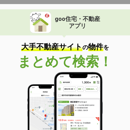
goo住宅・不動産
アプリ
大手不動産サイト
物件
の
を
まとめて検索！