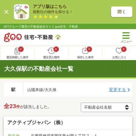
アプリ版はこちら
開く
複数社の物件を探せる！
NTTグループ運営の不動産総合サイト goo住宅・不動産
0
0
0
0
最近検索した条件
最近見た物件
保存した条件
お気に入り
大久保駅の不動産会社一覧
駅
変更する
山陽本線/大久保
全23
件
が該当しました。
アクティブジャパン（株）
所在地
兵庫県神戸市西区竜が岡１丁目７－１