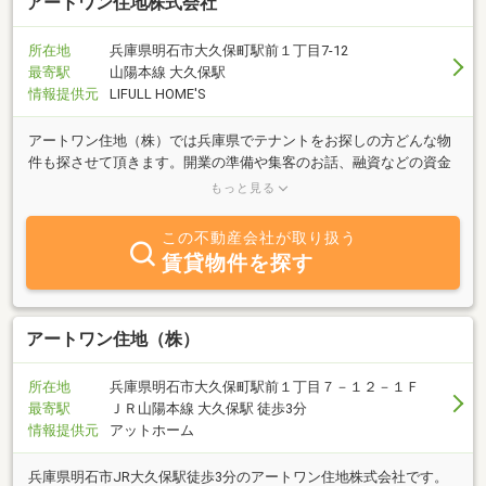
アートワン住地株式会社
所在地
兵庫県明石市大久保町駅前１丁目7-12
最寄駅
山陽本線 大久保駅
情報提供元
LIFULL HOME'S
アートワン住地（株）では兵庫県でテナントをお探しの方どんな物
件も探させて頂きます。開業の準備や集客のお話、融資などの資金
のご相談など丁寧にご説明させていただきます！お気軽にお問い合
もっと見る
わせください。
この不動産会社が取り扱う
賃貸物件を探す
アートワン住地（株）
所在地
兵庫県明石市大久保町駅前１丁目７－１２－１Ｆ
最寄駅
ＪＲ山陽本線 大久保駅 徒歩3分
情報提供元
アットホーム
兵庫県明石市JR大久保駅徒歩3分のアートワン住地株式会社です。