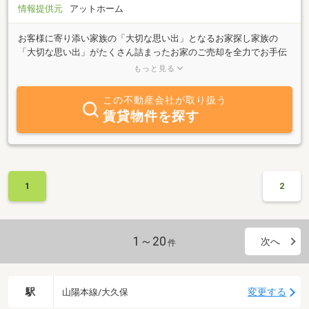
情報提供元
アットホーム
お客様に寄り添い家族の「大切な思い出」となるお家探し家族の
「大切な思い出」がたくさん詰まったお家のご売却を全力でお手伝
いします。明石市を拠点に主に不動産売買仲介を行っております。
もっと見る
お客様のご要望に応じて、ご所有不動産の買取や賃貸物件のご紹
介、収益物件の管理等を行います。
この不動産会社が取り扱う
賃貸物件を探す
1
2
1～20
次へ
件
駅
変更する
山陽本線/大久保