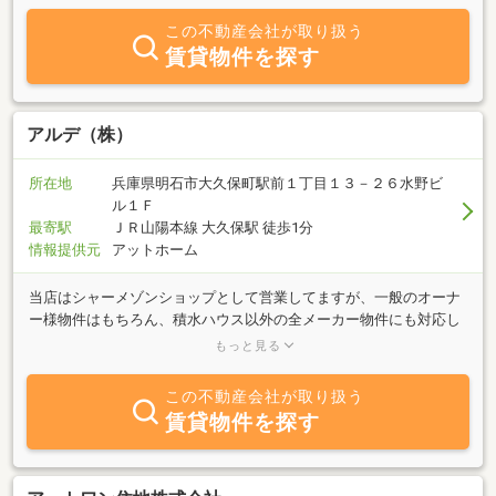
この不動産会社が取り扱う
賃貸物件を探す
アルデ（株）
所在地
兵庫県明石市大久保町駅前１丁目１３－２６水野ビ
ル１Ｆ
最寄駅
ＪＲ山陽本線 大久保駅 徒歩1分
情報提供元
アットホーム
当店はシャーメゾンショップとして営業してますが、一般のオーナ
ー様物件はもちろん、積水ハウス以外の全メーカー物件にも対応し
てます！また、売却や購入についても、２０年以上の業界経験を持
もっと見る
つスタッフが在籍してますので、安心して何でもご相談くださいま
せ☆ＪＲ大久保駅周辺で、売買・賃貸・管理、全てに対応可能なお
この不動産会社が取り扱う
店は当店だけです！
賃貸物件を探す