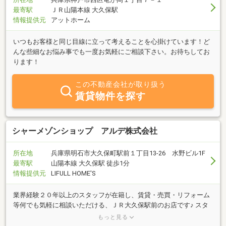
最寄駅
ＪＲ山陽本線 大久保駅
情報提供元
アットホーム
いつもお客様と同じ目線に立って考えることを心掛けています！ど
んな些細なお悩み事でも一度お気軽にご相談下さい。お待ちしてお
ります！
この不動産会社が取り扱う
賃貸物件を探す
シャーメゾンショップ アルデ株式会社
所在地
兵庫県明石市大久保町駅前１丁目13-26 水野ビル1F
最寄駅
山陽本線 大久保駅 徒歩1分
情報提供元
LIFULL HOME'S
業界経験２０年以上のスタッフが在籍し、賃貸・売買・リフォーム
等何でも気軽に相談いただける、ＪＲ大久保駅前のお店です♪ スタ
ッフの入れ替わりが無いので、安心して長くお付き合いいただけま
もっと見る
すよ！