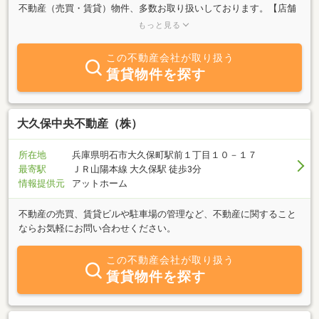
不動産（売買・賃貸）物件、多数お取り扱いしております。【店舗
テナント企画プランニング・兵庫県での田舎暮し物件】に力を注い
もっと見る
でいます！兵庫県での田舎暮らし、貸店舗・貸テナントの物件探し
はアートワン住地株式会社へ！テナント探し不動産交渉のサポー
この不動産会社が取り扱う
ト、周辺マーケティング、設計デザインサポート、 融資、内装リノ
賃貸物件を探す
ベーション、営業ならびに広告・チラシの相談まで。各種 独立
起業の運転資金・設備・内装工事費などのご融資いつでもご相談く
ださい。
大久保中央不動産（株）
所在地
兵庫県明石市大久保町駅前１丁目１０－１７
最寄駅
ＪＲ山陽本線 大久保駅 徒歩3分
情報提供元
アットホーム
不動産の売買、賃貸ビルや駐車場の管理など、不動産に関すること
ならお気軽にお問い合わせください。
この不動産会社が取り扱う
賃貸物件を探す