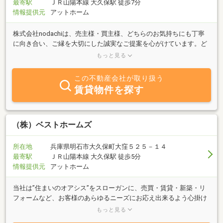
最寄駅
ＪＲ山陽本線 大久保駅 徒歩7分
情報提供元
アットホーム
株式会社nodachiは、売主様・買主様、どちらのお気持ちにも丁寧
に向き合い、ご縁を大切にした誠実なご提案を心がけています。ど
んな小さなことでも、「ちょっと野田さんに聞いてみよう」と気軽
もっと見る
に頼っていただける存在でありたい。地元の皆さまにとって、「ま
たお願いしたい」「紹介したくなる」ような“まちの生涯パートナ
この不動産会社が取り扱う
ー”となれるよう、誠実に、そしてスピーディーに対応してまいりま
賃貸物件を探す
す。どうぞ、末永くよろしくお願い申し上げます。
（株）ベストホームズ
所在地
兵庫県明石市大久保町大窪５２５－１４
最寄駅
ＪＲ山陽本線 大久保駅 徒歩5分
情報提供元
アットホーム
当社は”住まいのオアシス”をスローガンに、売買・賃貸・新築・リ
フォームなど、お客様のあらゆるニーズにお応え出来るよう心掛け
ております。ぜひ一度、ベストな住まい探しは、当社へお気軽にご
もっと見る
相談くださいませ！！