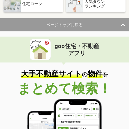
人気タウン
住宅ローン
ランキング
ページトップに戻る
goo住宅・不動産
アプリ
大手不動産サイト
物件
の
を
まとめて検索！