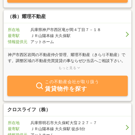
（株）耀理不動産
所在地
兵庫県神戸市西区竜が岡４丁目７－１８
最寄駅
ＪＲ山陽本線 大久保駅
情報提供元
アットホーム
神戸市西区岩岡の不動産仲介管理、耀理不動産（きらり不動産）で
す。調整区域の不動産売買賃貸の事ならぜひ当店へご相談下さい。
神戸市西区・北区・垂水区・明石市・加古川市・高砂市の賃貸管理
もっと見る
を行っています。
この不動産会社が取り扱う
賃貸物件を探す
クロスライフ（株）
所在地
兵庫県明石市大久保町大窪２２７－７
最寄駅
ＪＲ山陽本線 大久保駅 徒歩5分
情報提供元
アットホーム