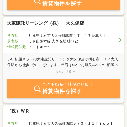
賃貸物件を探す
大東建託リーシング（株） 大久保店
所在地
兵庫県明石市大久保町駅前１丁目１７番地の１
最寄駅
ＪＲ山陽本線 大久保駅 徒歩2分
情報提供元
アットホーム
いい部屋ネットの大東建託リーシング大久保店が明石市 ＪＲ大久
保駅から徒歩2分にございます。当店はCMでお馴染みのいい部屋ネ
ット直営店です。 直営店ならではの豊富な賃貸情報をご用意してお
もっと見る
ります。 全国各地からのお部屋探し（オンラインでのご案内も可
能）お急ぎの引越、現地ご案内も対応可能です！ 学生様、新婚様、
この不動産会社が取り扱う
ご転勤の法人様、ペット可物件などお客様の様々なニーズにお応え
賃貸物件を探す
致します。 親切、丁寧をモットーに納得のいくお部屋をお探ししま
す！！
（株）ＷＲ
所在地
兵庫県明石市大久保町西脇５７３－１１Ｔｉｓｏｌ