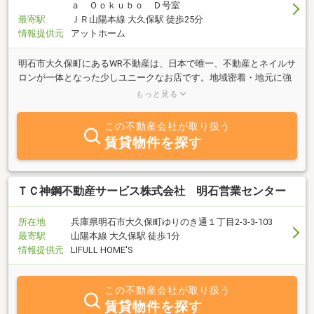
ａ Ｏｏｋｕｂｏ Ｄ号室
最寄駅
ＪＲ山陽本線 大久保駅 徒歩25分
情報提供元
アットホーム
明石市大久保町にあるWR不動産は、日本で唯一、不動産とネイルサ
ロンが一体となった少しユニークなお店です。地域密着・地元に強
い情報力を活かし、住まいや土地、店舗物件まで幅広くご提案。リ
もっと見る
ラックスできる空間で、初めての方も安心してご相談いただけま
す。お気軽にお越しください。
この不動産会社が取り扱う
賃貸物件を探す
ＴＣ神鋼不動産サービス株式会社 明石営業センター
所在地
兵庫県明石市大久保町ゆりのき通１丁目2-3-3-103
最寄駅
山陽本線 大久保駅 徒歩1分
情報提供元
LIFULL HOME'S
この不動産会社が取り扱う
賃貸物件を探す