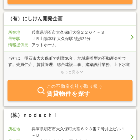
（有）にしけん開発企画
所在地
兵庫県明石市大久保町大窪２２０４－３
最寄駅
ＪＲ山陽本線 大久保駅 徒歩22分
情報提供元
アットホーム
当社は、明石市大久保町で創業30年、地域密着型の不動産会社で
す。売買仲介、賃貸管理、総合建設工事、建築設計業務、上下水道
工事、リフォーム工事など行っております。ご購入はもちろん、土
もっと見る
地や建物の大切な不動産資産を「高齢なので将来どうしようか」
「相続」「買替え」「リフォーム」「売却・賃貸どちらにしよう
この不動産会社が取り扱う
か」「ローン返済が厳しい」など多種多様なご相談にも対応させて
賃貸物件を探す
頂けます。当社の専門スタッフが準備や方法を細かくご説明させて
頂きます。まずは電話やメールでお気軽にご相談ください。
（株）ｎｏｄａｃｈｉ
所在地
兵庫県明石市大久保町大窪６２３番７号井上ビル１
－Ｂ