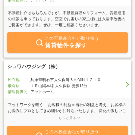
不動産仲介はもちろんですが、不動産買取やリフォーム、資産運用
の相談も承っております。空室でお困りの家主様には入居率改善の
ご提案ができます。ぜひ、一度ご相談くださいませ。
この不動産会社が取り扱う
賃貸物件を探す
シュワハウジング（株）
所在地
兵庫県明石市大久保町大久保町１２１０
最寄駅
ＪＲ山陽本線 大久保駅 徒歩13分
情報提供元
アットホーム
フットワークを軽く、 お客様の利益＝当社の利益と考え、お客様の
お悩みにプロとしてきめ細やかに対応いたします。 変化の激しいご
時世ですが、時代を読み、常にお客様が喜ぶサービスを 追求してま
もっと見る
いりますので不動産に関することならなんでもお任せください。
この不動産会社が取り扱う