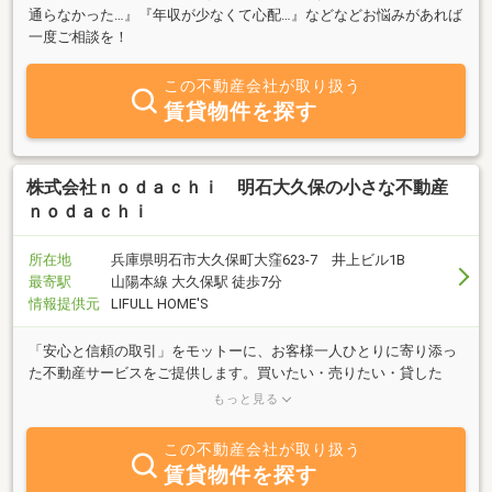
通らなかった…』『年収が少なくて心配…』などなどお悩みがあれば
一度ご相談を！
この不動産会社が取り扱う
賃貸物件を探す
株式会社ｎｏｄａｃｈｉ 明石大久保の小さな不動産
ｎｏｄａｃｈｉ
所在地
兵庫県明石市大久保町大窪623-7 井上ビル1B
最寄駅
山陽本線 大久保駅 徒歩7分
情報提供元
LIFULL HOME'S
「安心と信頼の取引」をモットーに、お客様一人ひとりに寄り添っ
た不動産サービスをご提供します。買いたい・売りたい・貸した
い・借りたいはぜひ「明石大久保の小さな不動産nodachi」へご相
もっと見る
談ください。
この不動産会社が取り扱う
賃貸物件を探す