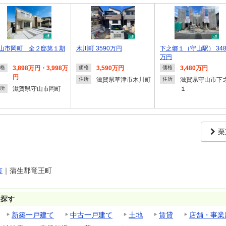
山市岡町 全２邸第１期
木川町 3590万円
下之郷１（守山駅） 348
万円
3,898万円・3,998万
3,590万円
3,480万円
格
価格
価格
円
滋賀県草津市木川町
滋賀県守山市下
住所
住所
滋賀県守山市岡町
１
所
栗
市
｜
蒲生郡竜王町
ら探す
新築一戸建て
中古一戸建て
土地
賃貸
店舗・事業