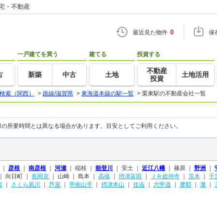
住宅・不動産
0
最近見た物件
保
一戸建てを買う
建てる
投資する
不動産
古
新築
中古
土地
土地活用
投資
検索（関西）
>
路線/滋賀県
>
東海道本線の駅一覧
>
栗東駅の不動産会社一覧
際の所要時間とは異なる場合があります。目安としてご利用ください。
 ｜
彦根
｜
南彦根
｜
河瀬
｜
稲枝 ｜
能登川
｜
安土 ｜
近江八幡
｜
篠原 ｜
野洲
｜
｜
向日町 ｜
長岡京
｜
山崎 ｜
島本 ｜
高槻
｜
摂津富田
｜
ＪＲ総持寺
｜
茨木
｜
千
宮
｜
さくら夙川
｜
芦屋
｜
甲南山手
｜
摂津本山
｜
住吉
｜
六甲道
｜
摩耶
｜
灘
｜