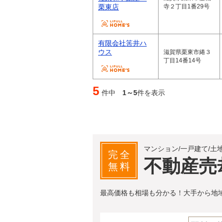
栗東店
寺２丁目1番29号
有限会社筈井ハ
ウス
滋賀県栗東市綣３
丁目14番14号
5
件中
1～5
件を表示
マンション/一戸建て/土
完全
不動産売
無料
最高価格も相場も分かる！大手から地