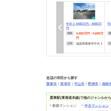
中沢３ 4480万円・4680万
守
円
4,480万円・4,680万
価格
価
円
滋賀県栗東市中沢３
住所
住
近辺の市区から探す
栗東市
｜
草津市
｜
守山市
｜
野洲市
｜
湖南
栗東駅(東海道本線)で他のジャンルか
新築マンション
中古マンション