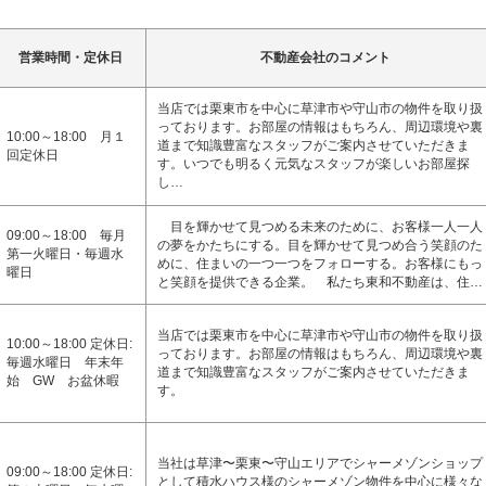
営業時間・定休日
不動産会社のコメント
当店では栗東市を中心に草津市や守山市の物件を取り扱
っております。お部屋の情報はもちろん、周辺環境や裏
10:00～18:00 月１
道まで知識豊富なスタッフがご案内させていただきま
回定休日
す。いつでも明るく元気なスタッフが楽しいお部屋探
し…
目を輝かせて見つめる未来のために、お客様一人一人
09:00～18:00 毎月
の夢をかたちにする。目を輝かせて見つめ合う笑顔のた
第一火曜日・毎週水
めに、住まいの一つ一つをフォローする。お客様にもっ
曜日
と笑顔を提供できる企業。 私たち東和不動産は、住…
当店では栗東市を中心に草津市や守山市の物件を取り扱
10:00～18:00 定休日:
っております。お部屋の情報はもちろん、周辺環境や裏
毎週水曜日 年末年
道まで知識豊富なスタッフがご案内させていただきま
始 GW お盆休暇
す。
当社は草津〜栗東〜守山エリアでシャーメゾンショップ
09:00～18:00 定休日:
として積水ハウス様のシャーメゾン物件を中心に様々な