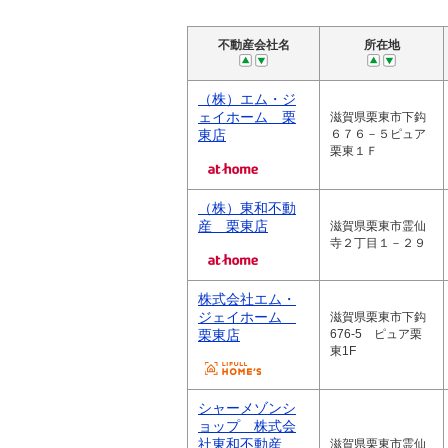
不動産会社名
所在地
（株）エム・ジ
ェイホーム 栗
滋賀県栗東市下鈎
東店
６７６－５ピュア
栗東１Ｆ
（株）東和不動
産 栗東店
滋賀県栗東市霊仙
寺２丁目１－２９
株式会社エム・
ジェイホーム
滋賀県栗東市下鈎
栗東店
676-5 ピュア栗
東1F
シャーメゾンシ
ョップ 株式会
社東和不動産
滋賀県栗東市霊仙