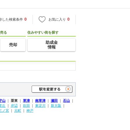
0
0
存した検索条件
お気に入り
売る
住みやすい街を探す
助成金
売却
情報
守山
｜
栗東
｜
草津
｜
南草津
｜
瀬田
｜
石山
｜
里丘
｜
岸辺
｜
吹田
｜
東淀川
｜
新大阪
｜
三ノ宮
｜
元町
｜
神戸