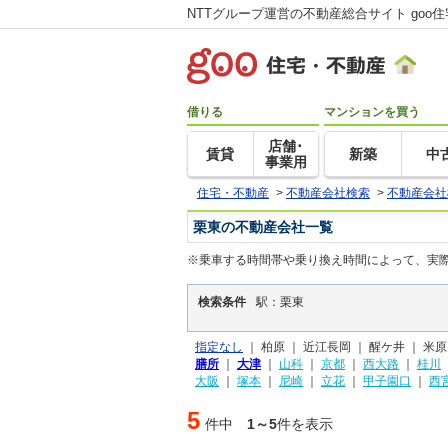
NTTグループ運営の不動産総合サイト goo
借りる
マンションを買う
店舗･
賃貸
新築
中
事業用
住宅・不動産
>
不動産会社検索
>
不動産会社
栗東の不動産会社一覧
※乗車する時間帯や乗り換え時間によって、実
検索条件
駅：栗東
指定なし
｜
柏原 ｜
近江長岡 ｜
醒ケ井 ｜
米原
膳所
｜
大津
｜
山科
｜
京都
｜
西大路
｜
桂川
大阪
｜
塚本
｜
尼崎
｜
立花
｜
甲子園口
｜
西
5
件中
1～5
件を表示