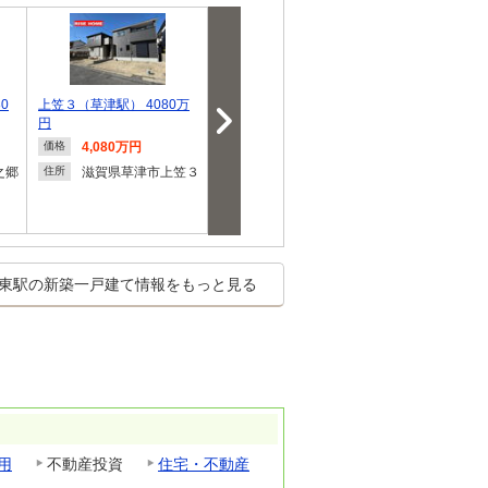
0
上笠３（草津駅） 4080万
手原４（手原駅） 3698万
中沢３ 4480万
円
円
円
4,080万円
3,698万円
4,480
価格
価格
価格
円
之郷
滋賀県草津市上笠３
滋賀県栗東市手原４
住所
住所
滋賀県
住所
東駅の新築一戸建て情報をもっと見る
用
不動産投資
住宅・不動産