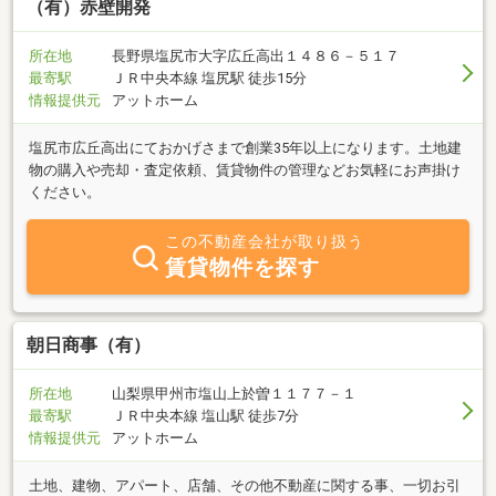
（有）赤壁開発
所在地
長野県塩尻市大字広丘高出１４８６－５１７
最寄駅
ＪＲ中央本線 塩尻駅 徒歩15分
情報提供元
アットホーム
塩尻市広丘高出にておかげさまで創業35年以上になります。土地建
物の購入や売却・査定依頼、賃貸物件の管理などお気軽にお声掛け
ください。
この不動産会社が取り扱う
賃貸物件を探す
朝日商事（有）
所在地
山梨県甲州市塩山上於曽１１７７－１
最寄駅
ＪＲ中央本線 塩山駅 徒歩7分
情報提供元
アットホーム
土地、建物、アパート、店舗、その他不動産に関する事、一切お引