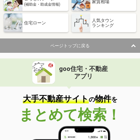
家賃相場
(補助金・助成金情報)
人気タウン
住宅ローン
ランキング
ページトップに戻る
goo住宅・不動産
アプリ
大手不動産サイト
物件
の
を
まとめて検索！