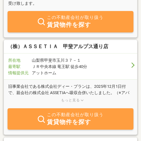
受け致します。
この不動産会社が取り扱う
賃貸物件を探す
（株）ＡＳＳＥＴＩＡ 甲斐アルプス通り店
所在地
山梨県甲斐市玉川３７－１
最寄駅
ＪＲ中央本線 竜王駅 徒歩40分
情報提供元
アットホーム
旧事業会社である株式会社ディー・プランは、2025年12月1日付
で、親会社の株式会社 ASSETIAへ吸収合併いたしました。（※アパ
マンショップ甲斐アルプス通り店は継続 して加盟をし営業をしてお
もっと見る
ります。）「賃貸管理事業」「リフォーム事業」「賃貸仲介事業」
の業務効率化および経営資源の最適化を図り、より質の高い賃貸管
この不動産会社が取り扱う
理・仲介サービスを継続して提供することを目的とするものでござ
賃貸物件を探す
います。地域密着で30年以上培ってきた実績と本社のノウハウを生
かし、より一層のサービス向上に努めてまいります。今後も変わら
ぬお引き立てのほどお願い申し上げます。山梨県の賃貸物件管理・