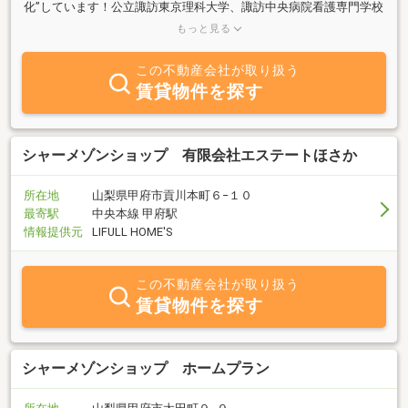
化”しています！公立諏訪東京理科大学、諏訪中央病院看護専門学校
の学生アパートも得意です！最寄り駅まで送迎も可能ですのでお申
もっと見る
し付けください！
この不動産会社が取り扱う
賃貸物件を探す
シャーメゾンショップ 有限会社エステートほさか
所在地
山梨県甲府市貢川本町６−１０
最寄駅
中央本線 甲府駅
情報提供元
LIFULL HOME'S
この不動産会社が取り扱う
賃貸物件を探す
シャーメゾンショップ ホームプラン