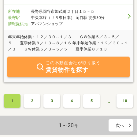
所在地
長野県岡谷市加茂町２丁目１５－５
最寄駅
中央本線（ＪＲ東日本） 岡谷駅 徒歩30分
情報提供元
アパマンショップ
年末年始休業：１２／３０～１／３ ＧＷ休業５／３～５／
５ 夏季休業８／１３～８／１６ 年末年始休業：１２／３０～１
／３ ＧＷ休業５／３～５／５ 夏季休業８／１３
この不動産会社が取り扱う
賃貸物件を探す
…
1
2
3
4
5
10
1～20
次へ
件