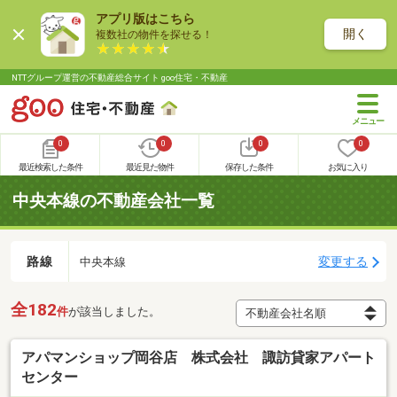
アプリ版はこちら
開く
複数社の物件を探せる！
NTTグループ運営の不動産総合サイト goo住宅・不動産
0
0
0
0
最近検索した条件
最近見た物件
保存した条件
お気に入り
中央本線の不動産会社一覧
路線
変更する
中央本線
全182
件
が該当しました。
アパマンショップ岡谷店 株式会社 諏訪貸家アパート
センター