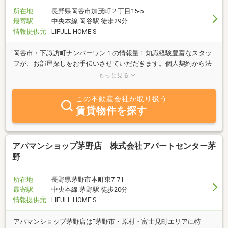
所在地
長野県岡谷市加茂町２丁目15-5
最寄駅
中央本線 岡谷駅 徒歩29分
情報提供元
LIFULL HOME'S
岡谷市・下諏訪町ナンバーワン１の情報量！知識経験豊富なスタッ
フが、お部屋探しをお手伝いさせていだだきます。個人契約から法
人契約、社宅代行契約まで可能です。皆様のご来店を心よりお待ち
もっと見る
しております！
この不動産会社が取り扱う
賃貸物件を探す
アパマンショップ茅野店 株式会社アパートセンター茅
野
所在地
長野県茅野市本町東7-71
最寄駅
中央本線 茅野駅 徒歩20分
情報提供元
LIFULL HOME'S
アパマンショップ茅野店は“茅野市・原村・富士見町エリアに特