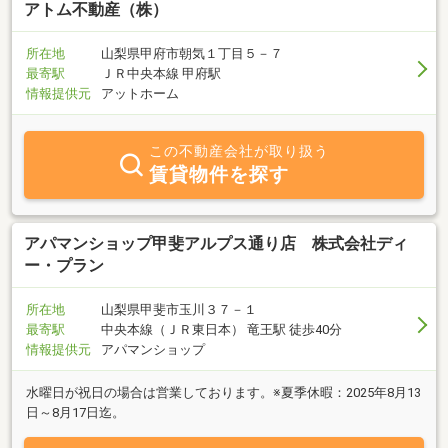
お部屋探しならアパマンショップ甲斐アルプス通り店 株式会社
アトム不動産（株）
ASSETIA 甲府営業所へ！
所在地
山梨県甲府市朝気１丁目５－７
最寄駅
ＪＲ中央本線 甲府駅
情報提供元
アットホーム
この不動産会社が取り扱う
賃貸物件を探す
アパマンショップ甲斐アルプス通り店 株式会社ディ
ー・プラン
所在地
山梨県甲斐市玉川３７－１
最寄駅
中央本線（ＪＲ東日本） 竜王駅 徒歩40分
情報提供元
アパマンショップ
水曜日が祝日の場合は営業しております。※夏季休暇：2025年8月13
日～8月17日迄。