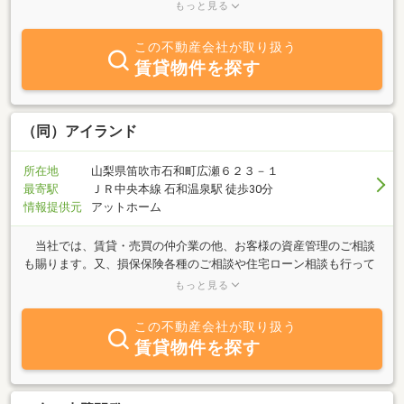
きなお店がいくつもある、楽しくておいしい街で、山梨県庁、甲府
もっと見る
市役所、岡島、などなども近くてとても便利なところです。そんな
街で不動産業をスタートできたことを大変幸せに感じており、街や
この不動産会社が取り扱う
みなさまのお役に立てるよう、日々精進してまいりたいと思ってお
賃貸物件を探す
ります。
（同）アイランド
所在地
山梨県笛吹市石和町広瀬６２３－１
最寄駅
ＪＲ中央本線 石和温泉駅 徒歩30分
情報提供元
アットホーム
当社では、賃貸・売買の仲介業の他、お客様の資産管理のご相談
も賜ります。又、損保保険各種のご相談や住宅ローン相談も行って
おります。 住宅建築の際には、ハウスメーカー選びのご相談も
もっと見る
お受けさせて頂きます。ハウスメーカー選びの際に、お客様がお選
びのメーカーのコンペを行い、お客様の煩わしい作業を軽減し、豊
この不動産会社が取り扱う
富な情報の中からお客様にとりまして最適なメーカー選びを強力に
賃貸物件を探す
サポート致します。 当社営業時間以外にも、柔軟に対応させて頂
いております！ご気軽にご連絡下さい。