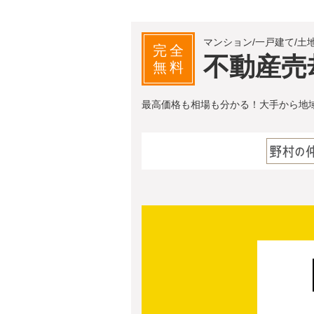
マンション/一戸建て/土
完全
不動産売
無料
最高価格も相場も分かる！大手から地