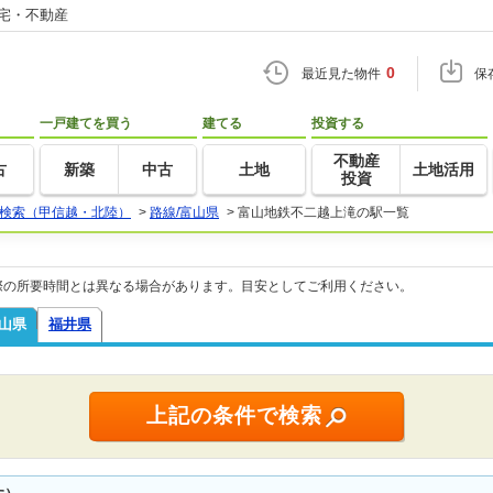
住宅・不動産
0
最近見た物件
保
一戸建てを買う
建てる
投資する
不動産
古
新築
中古
土地
土地活用
投資
検索（甲信越・北陸）
>
路線/富山県
>
富山地鉄不二越上滝の駅一覧
際の所要時間とは異なる場合があります。目安としてご利用ください。
山県
福井県