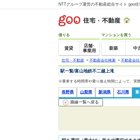
NTTグループ運営の不動産総合サイト goo
借りる
マンションを買う
店舗･
賃貸
新築
中
事業用
住宅・不動産
>
不動産会社検索
>
不動産会社
駅一覧/富山地鉄不二越上滝
※乗車する時間帯や乗り換え時間によって、実
長野県
山梨県
新潟県
石川県
富
路線一覧へ戻る