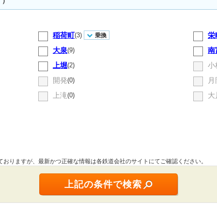
す）
稲荷町
栄
(3)
乗換
大泉
南
(9)
上堀
小
(2)
開発
月
(0)
上滝
大
(0)
しておりますが、最新かつ正確な情報は各鉄道会社のサイトにてご確認ください。