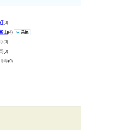
町
(3)
富山
(4)
乗換
杉
(0)
岡
(0)
川寺
(0)