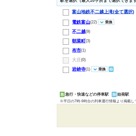
駅を選択（最大10ヶ所まで選択できま
富山地鉄不二越上滝(全て選択)
電鉄富山
(22)
乗換
不二越
(9)
朝菜町
(3)
布市
(1)
大庄
(0)
岩峅寺
(1)
乗換
始
急行・快速などの停車駅
始発駅
急
始
※平日の7時-9時台の列車運行情報より掲載