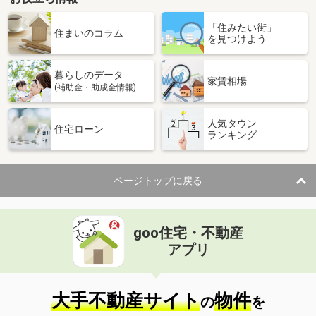
「住みたい街」
住まいのコラム
を見つけよう
暮らしのデータ
家賃相場
(補助金・助成金情報)
人気タウン
住宅ローン
ランキング
ページトップに戻る
goo住宅・不動産
アプリ
大手不動産サイト
物件
の
を