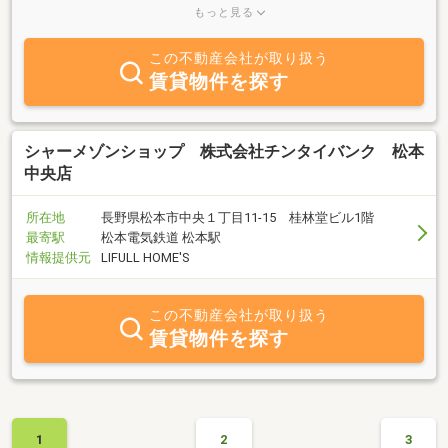
件以外の地域お役立ち情報もご提供させていただきます。お気軽に
もっと見る
お声掛け下さいませ。
この不動産会社が取り扱う
賃貸物件を探す
シャーメゾンショップ 株式会社チンタイバンク 松本
中央店
所在地
長野県松本市中央１丁目11-15 桂林堂ビル1階
最寄駅
松本電気鉄道 松本駅
情報提供元
LIFULL HOME'S
この不動産会社が取り扱う
賃貸物件を探す
1
2
3