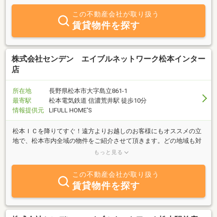
この不動産会社が取り扱う
賃貸物件を探す
株式会社センデン エイブルネットワーク松本インター
店
所在地
長野県松本市大字島立861-1
最寄駅
松本電気鉄道 信濃荒井駅 徒歩10分
情報提供元
LIFULL HOME'S
松本ＩＣを降りてすぐ！遠方よりお越しのお客様にもオススメの立
地で、松本市内全域の物件をご紹介させて頂きます。どの地域も対
応できるスタッフが揃っておりますので、まずは松本インター店に
もっと見る
お越し下さい♪
この不動産会社が取り扱う
賃貸物件を探す