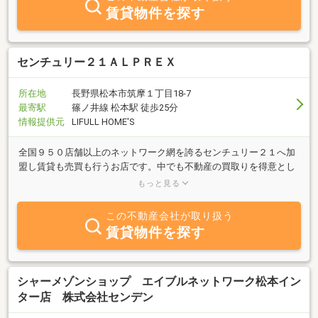
賃貸物件を探す
センチュリー２１ＡＬＰＲＥＸ
所在地
長野県松本市筑摩１丁目18-7
最寄駅
篠ノ井線 松本駅 徒歩25分
情報提供元
LIFULL HOME'S
全国９５０店舗以上のネットワーク網を誇るセンチュリー２１へ加
盟し賃貸も売買も行うお店です。中でも不動産の買取りを得意とし
ています。その他、賃貸管理業・リフォーム・動産の片付けや処分
もっと見る
も引き受けます。
この不動産会社が取り扱う
賃貸物件を探す
シャーメゾンショップ エイブルネットワーク松本イン
ター店 株式会社センデン