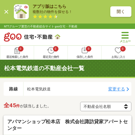
アプリ版はこちら
開く
複数社の物件を探せる！
NTTグループ運営の不動産総合サイト goo住宅・不動産
0
0
0
0
最近検索した条件
最近見た物件
保存した条件
お気に入り
松本電気鉄道の不動産会社一覧
路線
変更する
松本電気鉄道
全45
件
が該当しました。
アパマンショップ松本店 株式会社諏訪貸家アパートセ
ンター