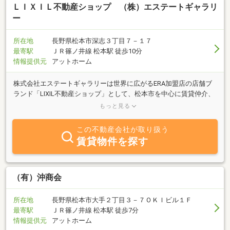
ＬＩＸＩＬ不動産ショップ （株）エステートギャラリ
ー
所在地
長野県松本市深志３丁目７－１７
最寄駅
ＪＲ篠ノ井線 松本駅 徒歩10分
情報提供元
アットホーム
株式会社エステートギャラリーは世界に広がるERA加盟店の店舗ブ
ランド「LIXIL不動産ショップ」として、松本市を中心に賃貸仲介、
売買仲介、マンション管理、リフォームなど、不動産に関する様々
もっと見る
な業務を展開しております。この地に店舗をおいて１８年、さらに
地域の皆様に愛される会社を目指しています。ご相談はお気軽にど
この不動産会社が取り扱う
うぞ！
賃貸物件を探す
（有）沖商会
所在地
長野県松本市大手２丁目３－７ＯＫＩビル１Ｆ
最寄駅
ＪＲ篠ノ井線 松本駅 徒歩7分
情報提供元
アットホーム