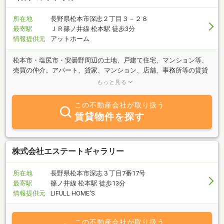
所在地
長野県松本市深志２丁目３－２８
最寄駅
ＪＲ篠ノ井線 松本駅 徒歩3分
情報提供元
アットホーム
松本市・塩尻市・安曇野周辺の土地、戸建て住宅、マンション等、
売買の仲介。アパート、貸家、マンション、店舗、事務所等の賃貸
借の仲介等。創業から77年、長年お客様から支えていただき、土地
もっと見る
建物の取引全般の業務をおかげさまで継続しております。不動産を
「売りたい・貸したい」などの情報もお待ちしております。公開中
この不動産会社が取り扱う
のホームページは物件情報満載で、随時更新しておりますので是非
賃貸物件を探す
ご覧ください。弊社は、親切・丁寧をモットーにお電話での対応、
メールでの対応をいたしております。お客様の夢を叶えるお手伝い
を私共に是非ともさせてください！直接ご来店なさるお客様は松本
駅から徒歩４分に位置し、駐車場も完備しておりますので安心して
株式会社エステートギャラリー
ご来店いただけます。みなさまのお問い合わせ、ご来店を心よりお
待ちしております。
所在地
長野県松本市深志３丁目7番17号
最寄駅
篠ノ井線 松本駅 徒歩13分
情報提供元
LIFULL HOME'S
この不動産会社が取り扱う