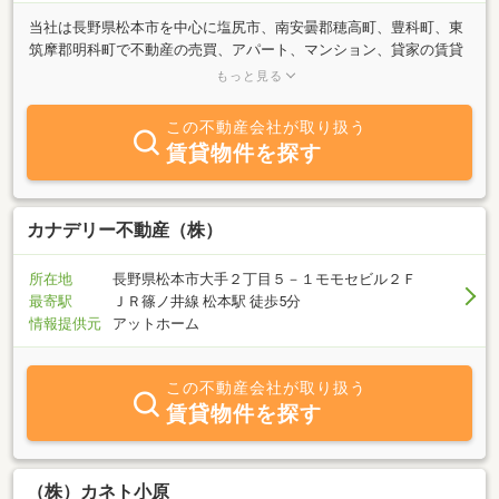
当社は長野県松本市を中心に塩尻市、南安曇郡穂高町、豊科町、東
筑摩郡明科町で不動産の売買、アパート、マンション、貸家の賃貸
及び管理をしている不動産業者です。近年は特に単身者用ワンルー
もっと見る
ムマンションに力を入れ、多くの個人、法人のお客様にご利用いた
だいております。お客様の御要望に可能な限りお応えできるよう、
この不動産会社が取り扱う
社員一同精一杯のサービスをご提供致しますのでお気軽にお問い合
賃貸物件を探す
せ下さい。
カナデリー不動産（株）
所在地
長野県松本市大手２丁目５－１モモセビル２Ｆ
最寄駅
ＪＲ篠ノ井線 松本駅 徒歩5分
情報提供元
アットホーム
この不動産会社が取り扱う
賃貸物件を探す
（株）カネト小原