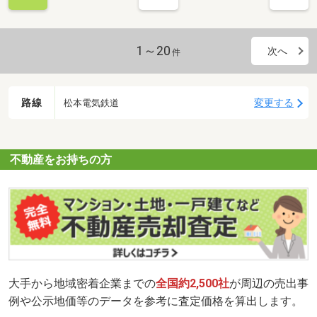
1～20
次へ
件
路線
変更する
松本電気鉄道
不動産をお持ちの方
大手から地域密着企業までの
全国約2,500社
が周辺の売出事
例や公示地価等のデータを参考に査定価格を算出します。