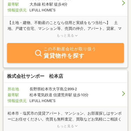
最寄駅
大糸線 松本駅 徒歩4分
情報提供元
LIFULL HOME'S
【土地・建物、不動産のことなら信用と実績をもつ当社へ】 土
地、戸建て住宅、マンション等、売買の仲介。アパート、貸家、マ
ンション、店舗、事務所等の賃貸借の仲介等。土地建物の取引全般
もっと見る
の業務
この不動産会社が取り扱う
賃貸物件を探す
株式会社サンポー 松本店
所在地
長野県松本市大字島立899-2
最寄駅
松本電気鉄道 信濃荒井駅 徒歩10分
情報提供元
LIFULL HOME'S
松本市・塩尻市の賃貸アパート、マンション、お部屋探しはサンポ
ーにお任せください。売買も無料査定、買取などお気軽にご相談く
ださい。当店は中央道松本インターチェンジから松本駅方面へ１つ
もっと見る
目の信号南東角です。