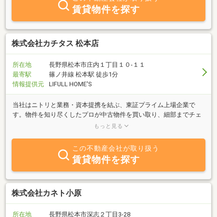
賃貸物件を探す
株式会社カチタス 松本店
所在地
長野県松本市庄内１丁目１０‐１１
最寄駅
篠ノ井線 松本駅 徒歩1分
情報提供元
LIFULL HOME'S
当社はニトリと業務・資本提携を結ぶ、東証プライム上場企業で
す。物件を知り尽くしたプロが中古物件を買い取り、細部までチェ
ックし、自社規格に沿って丁寧にリフォームしているので、ご購入
もっと見る
後も安心が続きます。
この不動産会社が取り扱う
賃貸物件を探す
株式会社カネト小原
所在地
長野県松本市深志２丁目3-28