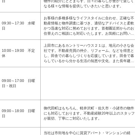
日
物件の紹介にとどまらず、日々の暮らしが豊かで楽しく
なる様々な情報を提供していきたいと思います。
お客様の多種多様なライフスタイルに合わせ、正確な不
09:30～17:30 水曜
動産情報と物件調査に基づき、適切なアドバイスと柔軟
日
かつ迅速な対応に努めております。首都圏近郊からのお
住替えのご相談にも対応いたします。お気軽にお問い…
上田市にあるカントリーハウス２１は、地元の小さな会
10:00～19:00 不定
社です。不動産売買の仲介、リフォーム、などを得意と
休
し、田舎での暮らしづくりを応援しています。田舎で暮
らしているから分かる生活の知恵や文化、また長年建…
09:00～17:00 日曜
日・祝日
御代田町はもちろん、軽井沢町・佐久市・小諸市の物件
09:00～18:00 日曜
にも対応しております。不動産経験20年以上のスタッフ
日
が親切、丁寧にご対応いたします。
当社は市街地を中心に賃貸アパート・マンションの経