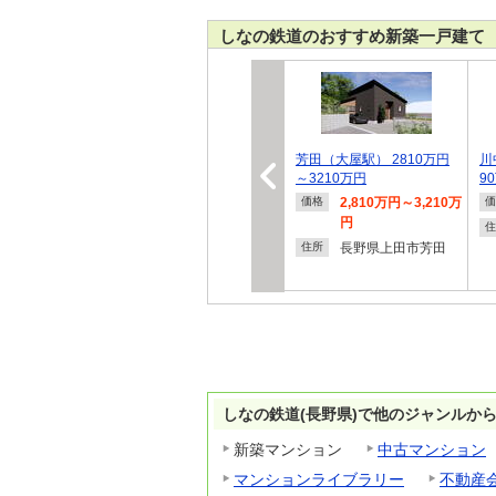
しなの鉄道のおすすめ新築一戸建て
芳田（大屋駅） 2810万円
川
～3210万円
9
2,810万円～3,210万
価格
価
円
住
長野県上田市芳田
住所
しなの鉄道(長野県)で他のジャンルか
新築マンション
中古マンション
マンションライブラリー
不動産