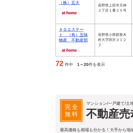
（株）五大
長野県上田市天神
２丁目１番２５号
ＡＧエステー
ト （有）五味
長野県小県郡青木
物産 不動産部
村大字田沢３１２
２
72
件中
1～20
件を表示
マンション/一戸建て/土
完全
不動産売
無料
最高価格も相場も分かる！大手から地