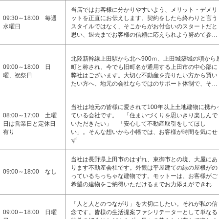
当店ではお客様に分かりやすいよう、メリット・デメリ
09:30～18:00 毎週
ットを正直にお伝えします。契約をしたら終わりと言う
水曜日
スタイルではなく、そこからがお付合いのスタートだと
思い、退去までお客様の信頼に応えられよう努めて参…
北陸新幹線上田駅から北へ900ｍ、上田城築城の頃から
09:00～18:00 日
町と称され、今でも旧町名が通用する上田市の中心部に
曜、祝祭日
弊社はございます。大切な不動産を売りたい方から買い
たい方へ、地元の会社ならではのサポート体制で、そ…
当社は地元の皆様に愛されて100年以上土地建物に携わ
08:00～17:00 土曜
ている会社です。 「住まいづくりを思いきり楽しんで
日は営業日と定休日
いただきたい」 「安心して不動産取引をしてほし
有り
い」。そんな想いから小幡では、お客様が時間を気にせ
ず…
当社は長野県上田市のはずれ、東御市との境、大屋にあ
ります不動産会社です。外観は平屋建ての緑の屋根がの
09:00～18:00 なし
っているちっちゃな建物です。モットーは、お客様がご
希望の建物をご納得いただけるまでお力添えができれ…
「人と人とのつながり」を大切にしたい。それが私の信
09:00～18:00 日曜
念です。皆様の生活提案ファシリテーターとして単なる