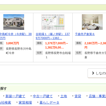
中島町今井（今井駅） 38
合戦場１（篠ノ井駅） 137
千曲市戸倉第６
0万円
9万7000円～1382…
3,890万円
1,379万7,000円～
2,180万円～2,3
格
価格
価格
1,382万6,00…
円
長野県長野市川中島
所
町今井
長野県長野市合戦場
長野県千曲市大
住所
住所
１
倉
しなの
ら探す
新築一戸建て
中古一戸建て
土地
賃貸
店舗・事業
会社検索
家賃相場
暮らしデータ