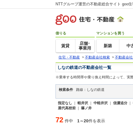
NTTグループ運営の不動産総合サイト goo
借りる
マンションを買う
店舗･
賃貸
新築
中
事業用
住宅・不動産
>
不動産会社検索
>
不動産会社
しなの鉄道の不動産会社一覧
※乗車する時間帯や乗り換え時間によって、実
検索条件
路線：しなの鉄道
指定なし
｜
軽井沢
｜
中軽井沢
｜
信濃追分
｜
屋代高校前
｜
篠ノ井
72
件中
1～20
件を表示