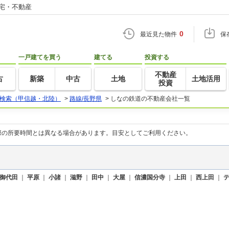
住宅・不動産
0
最近見た物件
保
一戸建てを買う
建てる
投資する
不動産
古
新築
中古
土地
土地活用
投資
検索（甲信越・北陸）
>
路線/長野県
>
しなの鉄道の不動産会社一覧
際の所要時間とは異なる場合があります。目安としてご利用ください。
御代田
｜
平原
｜
小諸
｜
滋野
｜
田中
｜
大屋
｜
信濃国分寺
｜
上田
｜
西上田
｜