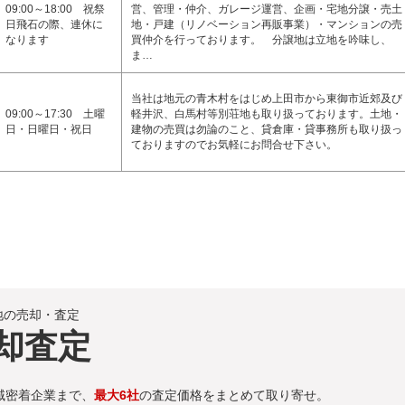
09:00～18:00 祝祭
営、管理・仲介、ガレージ運営、企画・宅地分譲・売土
日飛石の際、連休に
地・戸建（リノベーション再販事業）・マンションの売
なります
買仲介を行っております。 分譲地は立地を吟味し、
ま…
当社は地元の青木村をはじめ上田市から東御市近郊及び
09:00～17:30 土曜
軽井沢、白馬村等別荘地も取り扱っております。土地・
日・日曜日・祝日
建物の売買は勿論のこと、貸倉庫・貸事務所も取り扱っ
ておりますのでお気軽にお問合せ下さい。
地の売却・査定
却査定
域密着企業まで、
最大6社
の査定価格をまとめて取り寄せ。