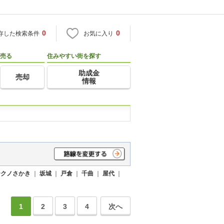
0
0
存した検索条件
お気に入り
売る
住みやすい街を探す
助成金
売却
情報
テクノさかき
｜
坂城
｜
戸倉
｜
千曲
｜
屋代
｜
1
2
3
4
次へ