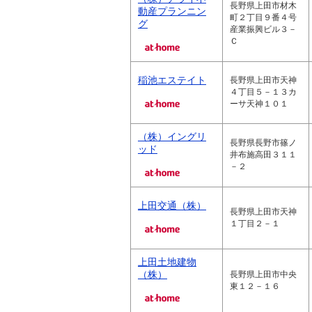
長野県上田市材木
動産プランニン
町２丁目９番４号
グ
産業振興ビル３－
Ｃ
稲池エステイト
長野県上田市天神
４丁目５－１３カ
ーサ天神１０１
（株）イングリ
長野県長野市篠ノ
ッド
井布施高田３１１
－２
上田交通（株）
長野県上田市天神
１丁目２－１
上田土地建物
（株）
長野県上田市中央
東１２－１６