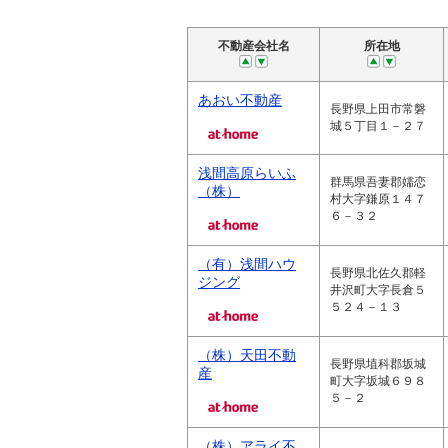
不動産会社名
所在地
あおい不動産
長野県上田市常磐
城５丁目１－２７
浅間高原らいふ
群馬県吾妻郡嬬恋
（株）
村大字鎌原１４７
６－３２
（有）浅間ハウ
長野県北佐久郡軽
ジング
井沢町大字長倉５
５２４－１３
（株）天田不動
長野県埴科郡坂城
産
町大字坂城６９８
５－２
（株）アライ不