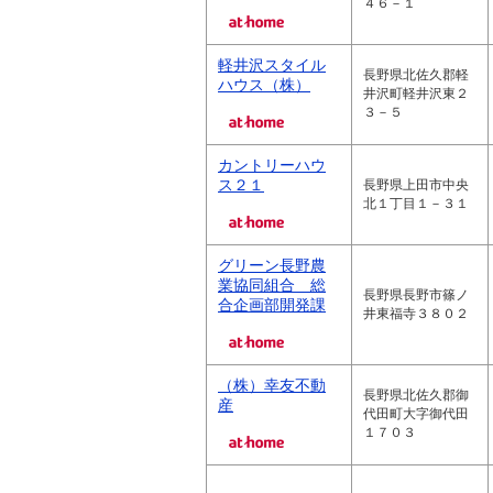
４６－１
軽井沢スタイル
長野県北佐久郡軽
ハウス（株）
井沢町軽井沢東２
３－５
カントリーハウ
ス２１
長野県上田市中央
北１丁目１－３１
グリーン長野農
業協同組合 総
長野県長野市篠ノ
合企画部開発課
井東福寺３８０２
（株）幸友不動
長野県北佐久郡御
産
代田町大字御代田
１７０３