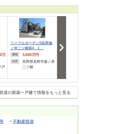
リーブルガーデンS長野篠
上塩尻（西上田駅） 2480
＼タマホーム
ノ井二ツ柳第4 1…
万円～2680万円
し／【タマタ
80万
3,690万円
2,480万円～2,680万
4,680
価格
価格
価格
円
円
長野県長野市篠ノ井
住所
字戸
二ツ柳
長野県上田市上塩尻
長野県
住所
住所
町今井
鉄道の新築一戸建て情報をもっと見る
用
不動産投資