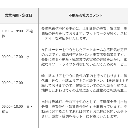
営業時間・定休日
不動産会社のコメント
長野県東信地区を中心に、土地建物の売買、貸店舗・事
10:00～19:00 不定
務所の仲介をしております。フットワークが軽く、スピ
休
ーディーな対応をいたします。
女性オーナーを中心としたアットホームな雰囲気が定評
のお店です。嬬恋村空き家バンク事業者登録業者です。
09:00～17:00 水
長期に渡る不動産・観光業での実務の経験を活かし、素
敵なリゾートライフを満喫していただくためのサービ…
軽井沢エリアを中心に物件の案内を行っております。御
代田、佐久、小諸エリアもご相談下さい。1級建築士も
09:00～17:00
籍しておりますので、建築についてのご相談も可能で土
地探しとあわせてその土地にあった建物のご相談も並…
当社は坂城町、千曲市を中心として、不動産全般（土地
09:00～18:00 日・
分譲・売買仲介・賃貸物件仲介）を取扱っています。不
祝日
動産に関することであれば何でもお気軽にお問い合せ下
さい。誠実・親切をモットーにお答えいたします。