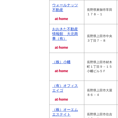
ウォールナッツ
不動産
長野県東御市常田
１７８－１
おおきた不動産
情報館 大北商
長野県上田市中央
事（有）
３丁目７－８
（株）小幡
長野県上田市材木
町１丁目９－１５
小幡ビル５Ｆ
（有）オフィス
エイゴ
長野県上田市大屋
８６－４
（株）オーエム
エステイト
長野県上田市住吉