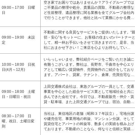
空き家でお困りではありませんか？アライグループでは
09:00～17:00 日曜
ご不要品の整理や処分、貴重品の買取、不動産の整理な
日
ど生前整理、遺品整理に関る業務を全てグループ会社内
で行うことができます。他社と比べて業務にかかる費…
不動産に関する良質なサービスをご提供いたします。“
09:00～19:00 未設
切・安心”をモットーに、お客様の住まいのパートナー
定
して、精一杯お手伝いをさせて頂きますので、是非、当
社におまかせ下さい！ご来店を心よりお待ちしてい…
いらっしゃいませ。弊社紹介ページをご覧いただき誠に
10:00～18:00 日祝
有難うございます。弊社は、長野市、千曲市を中心エリ
日(4月～12月)
アとして幅広い賃貸物件、売買物件のご紹介をしており
ます。アパート、貸家、テナント、倉庫、売買住宅な…
上田交通株式会社は、東急グループの一員として、交通
09:00～18:00 土曜
事業を中心とした総合サービス業として地域社会と共に
日・日曜日・祝日
歩んできた会社です。今日では、不動産販売・仲介・賃
貸・駐車場、また上田交通グループでは、宿泊、自動…
当社は、東信地区の老舗（昭和３７年設立）。宅地分譲
08:30～17:00 日
や建売住宅、事業用地の斡旋、マンション分譲、そして
曜、祝日、土曜日変
賃貸住宅とアパートの斡旋等、数多くの実績を積み上げ
則
ております。不動産のことなら、何なりと信頼と実績…