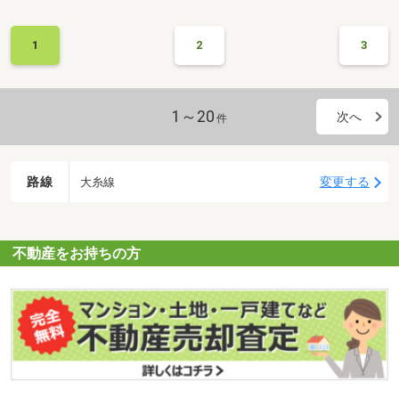
1
2
3
1～20
次へ
件
路線
変更する
大糸線
不動産をお持ちの方