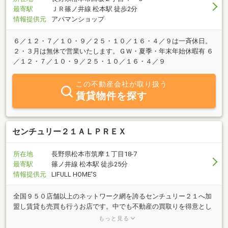
最寄駅
ＪＲ篠ノ井線 松本駅 徒歩2分
情報提供元
アパマンショップ
６／１２・７／１０・９／２５・１０／１６・４／９は一斉休日。
２・３月は無休で営業いたします。ＧＷ・夏季・年末年始休暇有 ６
／１２・７／１０・９／２５・１０／１６・４／９
この不動産会社が取り扱う
賃貸物件を探す
センチュリー２１ＡＬＰＲＥＸ
所在地
長野県松本市筑摩１丁目18-7
最寄駅
篠ノ井線 松本駅 徒歩25分
情報提供元
LIFULL HOME'S
全国９５０店舗以上のネットワーク網を誇るセンチュリー２１へ加
盟し賃貸も売買も行うお店です。中でも不動産の買取りを得意とし
ています。その他、賃貸管理業・リフォーム・動産の片付けや処分
もっと見る
も引き受けます。