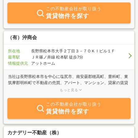
地域の皆様に愛される会社を目指しています。ご相談はお気軽にど
この不動産会社が取り扱う
うぞ！
賃貸物件を探す
（有）沖商会
所在地
長野県松本市大手２丁目３－７ＯＫＩビル１Ｆ
最寄駅
ＪＲ篠ノ井線 松本駅 徒歩7分
情報提供元
アットホーム
当社は長野県松本市を中心に塩尻市、南安曇郡穂高町、豊科町、東
筑摩郡明科町で不動産の売買、アパート、マンション、貸家の賃貸
及び管理をしている不動産業者です。近年は特に単身者用ワンルー
もっと見る
ムマンションに力を入れ、多くの個人、法人のお客様にご利用いた
だいております。お客様の御要望に可能な限りお応えできるよう、
この不動産会社が取り扱う
社員一同精一杯のサービスをご提供致しますのでお気軽にお問い合
賃貸物件を探す
せ下さい。
カナデリー不動産（株）