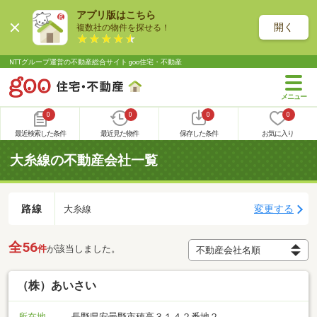
アプリ版はこちら
開く
複数社の物件を探せる！
NTTグループ運営の不動産総合サイト goo住宅・不動産
0
0
0
0
最近検索した条件
最近見た物件
保存した条件
お気に入り
大糸線の不動産会社一覧
路線
変更する
大糸線
全56
件
が該当しました。
（株）あいさい
所在地
長野県安曇野市穂高３１４２番地２