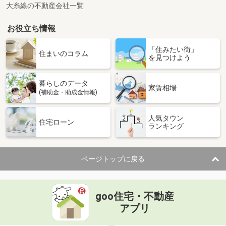
大糸線の不動産会社一覧
お役立ち情報
「住みたい街」
住まいのコラム
を見つけよう
暮らしのデータ
家賃相場
(補助金・助成金情報)
人気タウン
住宅ローン
ランキング
ページトップに戻る
goo住宅・不動産
アプリ