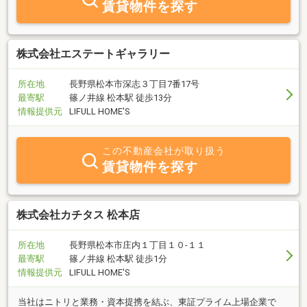
賃貸物件を探す
ご覧ください。弊社は、親切・丁寧をモットーにお電話での対応、
メールでの対応をいたしております。お客様の夢を叶えるお手伝い
を私共に是非ともさせてください！直接ご来店なさるお客様は松本
駅から徒歩４分に位置し、駐車場も完備しておりますので安心して
株式会社エステートギャラリー
ご来店いただけます。みなさまのお問い合わせ、ご来店を心よりお
待ちしております。
所在地
長野県松本市深志３丁目7番17号
最寄駅
篠ノ井線 松本駅 徒歩13分
情報提供元
LIFULL HOME'S
この不動産会社が取り扱う
賃貸物件を探す
株式会社カチタス 松本店
所在地
長野県松本市庄内１丁目１０‐１１
最寄駅
篠ノ井線 松本駅 徒歩1分
情報提供元
LIFULL HOME'S
当社はニトリと業務・資本提携を結ぶ、東証プライム上場企業で