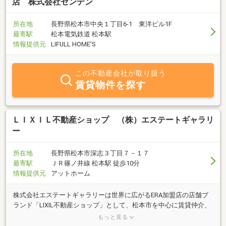
店 株式会社センデン
所在地
長野県松本市中央１丁目6-1 東洋ビル1F
最寄駅
松本電気鉄道 松本駅
情報提供元
LIFULL HOME'S
この不動産会社が取り扱う
賃貸物件を探す
ＬＩＸＩＬ不動産ショップ （株）エステートギャラリ
ー
所在地
長野県松本市深志３丁目７－１７
最寄駅
ＪＲ篠ノ井線 松本駅 徒歩10分
情報提供元
アットホーム
株式会社エステートギャラリーは世界に広がるERA加盟店の店舗ブ
ランド「LIXIL不動産ショップ」として、松本市を中心に賃貸仲介、
売買仲介、マンション管理、リフォームなど、不動産に関する様々
もっと見る
な業務を展開しております。この地に店舗をおいて１８年、さらに