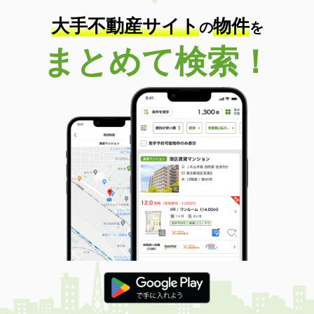
大手不動産サイト
物件
の
を
まとめて検索！