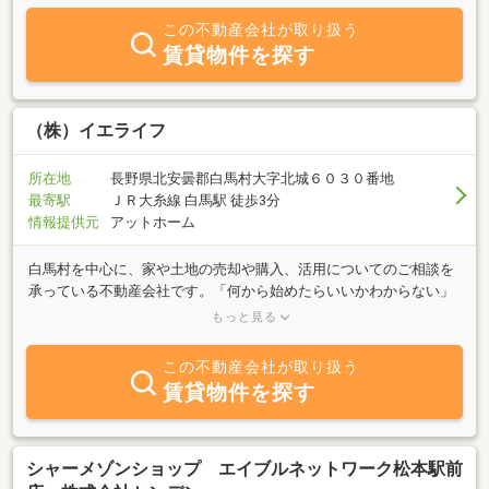
この不動産会社が取り扱う
賃貸物件を探す
（株）イエライフ
所在地
長野県北安曇郡白馬村大字北城６０３０番地
最寄駅
ＪＲ大糸線 白馬駅 徒歩3分
情報提供元
アットホーム
白馬村を中心に、家や土地の売却や購入、活用についてのご相談を
承っている不動産会社です。「何から始めたらいいかわからない」
そんな段階からでも大丈夫です。お気軽にご相談ください。不動産
もっと見る
の取引きは専門用語や複雑な手続きがあり、分かりにくいことも多
いものです。女性スタッフが費用やスケジュール、契約など、不安
この不動産会社が取り扱う
になりやすいポイントも丁寧に分かりやすく説明いたします。ま
賃貸物件を探す
た、事例によって専門家が必要であれば、ご紹介または連携して業
務を行います。誠実に責任を持って、お客様のより良い暮らしへの
お手伝いをさせていただきます。まずはお気軽にご相談ください。
シャーメゾンショップ エイブルネットワーク松本駅前