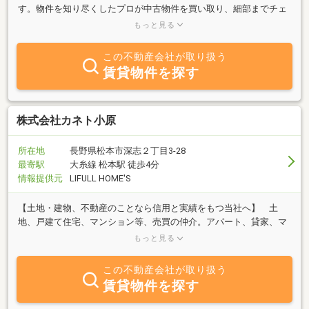
す。物件を知り尽くしたプロが中古物件を買い取り、細部までチェ
ックし、自社規格に沿って丁寧にリフォームしているので、ご購入
もっと見る
後も安心が続きます。
この不動産会社が取り扱う
賃貸物件を探す
株式会社カネト小原
所在地
長野県松本市深志２丁目3-28
最寄駅
大糸線 松本駅 徒歩4分
情報提供元
LIFULL HOME'S
【土地・建物、不動産のことなら信用と実績をもつ当社へ】 土
地、戸建て住宅、マンション等、売買の仲介。アパート、貸家、マ
ンション、店舗、事務所等の賃貸借の仲介等。土地建物の取引全般
もっと見る
の業務
この不動産会社が取り扱う
賃貸物件を探す