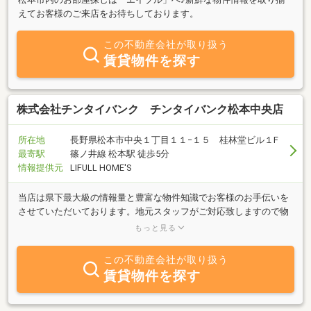
えてお客様のご来店をお待ちしております。
この不動産会社が取り扱う
賃貸物件を探す
株式会社チンタイバンク チンタイバンク松本中央店
所在地
長野県松本市中央１丁目１１−１５ 桂林堂ビル１F
最寄駅
篠ノ井線 松本駅 徒歩5分
情報提供元
LIFULL HOME'S
当店は県下最大級の情報量と豊富な物件知識でお客様のお手伝いを
させていただいております。地元スタッフがご対応致しますので物
件以外の地域お役立ち情報もご提供させていただきます。お気軽に
もっと見る
お声掛け下さいませ。
この不動産会社が取り扱う
賃貸物件を探す