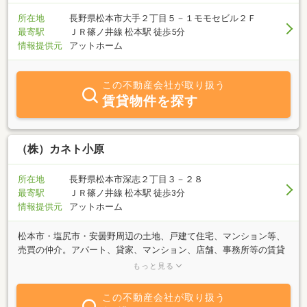
所在地
長野県松本市大手２丁目５－１モモセビル２Ｆ
最寄駅
ＪＲ篠ノ井線 松本駅 徒歩5分
情報提供元
アットホーム
この不動産会社が取り扱う
賃貸物件を探す
（株）カネト小原
所在地
長野県松本市深志２丁目３－２８
最寄駅
ＪＲ篠ノ井線 松本駅 徒歩3分
情報提供元
アットホーム
松本市・塩尻市・安曇野周辺の土地、戸建て住宅、マンション等、
売買の仲介。アパート、貸家、マンション、店舗、事務所等の賃貸
借の仲介等。創業から77年、長年お客様から支えていただき、土地
もっと見る
建物の取引全般の業務をおかげさまで継続しております。不動産を
「売りたい・貸したい」などの情報もお待ちしております。公開中
この不動産会社が取り扱う
のホームページは物件情報満載で、随時更新しておりますので是非