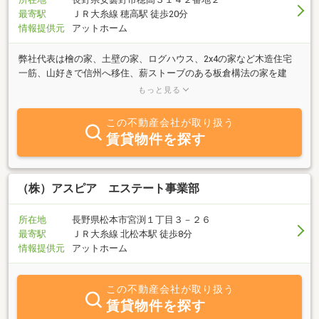
最寄駅
ＪＲ大糸線 穂高駅 徒歩20分
情報提供元
アットホーム
弊社代表は檜の家、土壁の家、ログハウス、2x4の家など木造住宅
一筋、山好きで信州へ移住、薪ストーブのある板倉構法の家を建
築、その隣にある赤いトレーラーハウスが商談スペースです。経験
もっと見る
が豊富で、既存住宅現況調査（インスペクション）を主業務とした
設計事務所も営んでおります。売却、購入の相談には建築士として
この不動産会社が取り扱う
のアドバイスもさせて頂く事が出来ます。 「あいさい」と言う会社
賃貸物件を探す
名は愛妻につけて貰いました。お客様の人生の大きな節目に”飛
躍”と言う「彩」を添えたい。そんな思いから「あいさい」を立ち上
げました。一期一会を大切に、一生に一度の不動産取得に正しい選
択をして頂けるよう、丁寧な接客を心掛けております。メールや
（株）アスピア エステート事業部
LINE、テレビ電話対応、土日祝祭日のご案内もお任せください！！
※はじめてのおうち探しの方に…住宅ローンの仕組み、お得な借り方
所在地
長野県松本市宮渕１丁目３－２６
など有名ファイナンシャルプランナー仕込みのお話しを先ずはさせ
最寄駅
ＪＲ大糸線 北松本駅 徒歩8分
て頂いております。どちらの業者で不動産を手にする事になっても
情報提供元
アットホーム
とても有益なお話しです。又、都市部からの移住、物件処分を伴う
移住なども実績多数。移住を伴う遠方の不動産処分もワンストップ
でお任せ頂いております。
この不動産会社が取り扱う
賃貸物件を探す