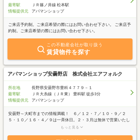
最寄駅
ＪＲ篠ノ井線 松本駅
情報提供元
アパマンショップ
ご来店予約制。ご来店希望の際にはお問い合わせ下さい。 ご来店予
約制。ご来店希望の際にはお問い合わせ下さい。
この不動産会社が取り扱う
賃貸物件を探す
アパマンショップ安曇野店 株式会社エアフォルク
所在地
長野県安曇野市豊科４７７９－１
最寄駅
ＪＲ大糸線（ＪＲ東） 豊科駅 徒歩3分
情報提供元
アパマンショップ
安曇野～大町市までの情報満載！ ６／１２・７／１０・９／２
５・１０／１６・４／９は一斉休日。２・３月は無休で営業いたし
ます。ＧＷ・夏季・年末年始休暇有 ６／１２・７／１０・９／２
もっと見る
５・１０／１６・４／９