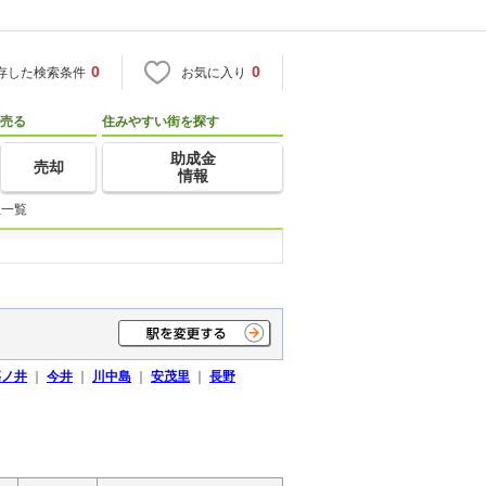
0
0
存した検索条件
お気に入り
売る
住みやすい街を探す
助成金
売却
情報
社一覧
篠ノ井
｜
今井
｜
川中島
｜
安茂里
｜
長野