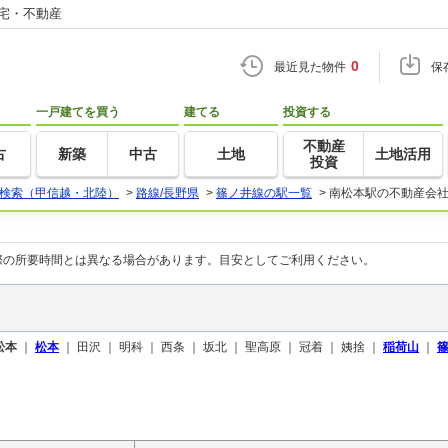
住宅・不動産
0
最近見た物件
保
一戸建てを買う
建てる
投資する
不動産
古
新築
中古
土地
土地活用
投資
検索（甲信越・北陸）
>
路線/長野県
>
篠ノ井線の駅一覧
>
南松本駅の不動産会
際の所要時間とは異なる場合があります。目安としてご利用ください。
松本
｜
松本
｜
田沢 ｜
明科 ｜
西条 ｜
坂北 ｜
聖高原 ｜
冠着 ｜
姨捨 ｜
稲荷山
｜