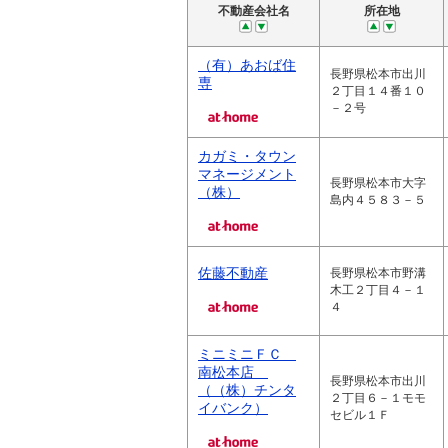
不動産会社名
所在地
（有）あおば住
長野県松本市出川
専
２丁目１４番１０
－２号
カガミ・タウン
マネージメント
長野県松本市大字
（株）
島内４５８３－５
佐藤不動産
長野県松本市野溝
木工２丁目４－１
４
ミニミニＦＣ
南松本店
長野県松本市出川
（（株）チンタ
２丁目６－１モモ
イバンク）
セビル１Ｆ