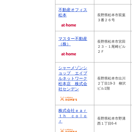
不動産オフィス
松本
長野県松本市双葉
３番２６号
マスター不動産
長野県松本市宮田
（株）
２３－１尾崎ビル
２Ｆ
シャーメゾンシ
ョップ エイブ
ルネットワーク
長野県松本市出川
松本店 株式会
２丁目19-3 柳沢
ビル1階
社センデン
株式会社ｅａｒ
ｔｈ ｃｏｌｏ
長野県松本市野溝
ｒ
西１丁目6-4