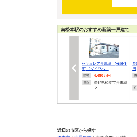
南松本駅のおすすめ新築一戸建て
セキュレア井川城 (分譲住
笹
宅)【ダイワハ…
円
4,480万円
価格
価
長野県松本市井川城
住所
２
住
近辺の市区から探す