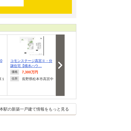
0
コモンステージ高宮Ⅱ・分
コモンステージ高宮Ⅱ【積
笹部分譲地・
譲住宅【積水ハウ…
水ハウス】
水ハウス】
7,300万円
1,590万円～1,650万
1,810
価格
価格
価格
円
円
原１
長野県松本市高宮中
住所
長野県松本市高宮中
長野県
住所
住所
本駅の新築一戸建て情報をもっと見る