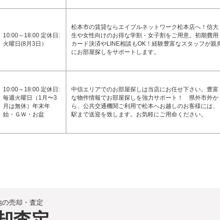
松本市の賃貸ならエイブルネットワーク松本店へ！信大
10:00～18:00 定休日:
生や女性向けのお得な学割・女子割をご用意。初期費用
火曜日(8月3日）
カード決済やLINE相談もOK！経験豊富なスタッフが親
にお部屋探しをサポートします。
10:00～18:00 定休日:
中信エリアでのお部屋探しは当店にお任せ下さい。豊富
毎週火曜日（1月〜3
な物件情報でお部屋探しを強力サポート！ 県外市外か
月は無休）年末年
ら、公共交通機関ご利用で松本へお越しのお客様には、
始・ＧＷ・お盆
駅まで送迎を致します。お気軽にご用命ください。
地の売却・査定
却査定