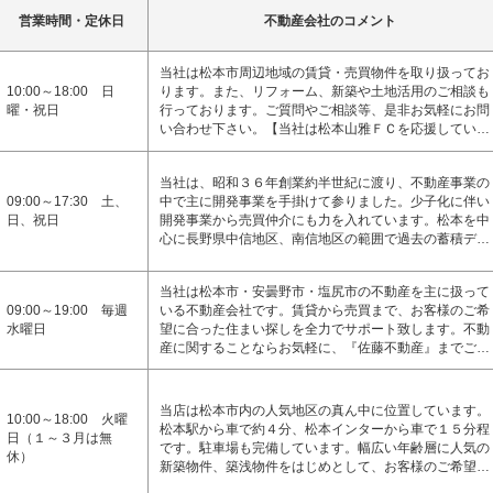
営業時間・定休日
不動産会社のコメント
当社は松本市周辺地域の賃貸・売買物件を取り扱ってお
10:00～18:00 日
ります。また、リフォーム、新築や土地活用のご相談も
曜・祝日
行っております。ご質問やご相談等、是非お気軽にお問
い合わせ下さい。【当社は松本山雅ＦＣを応援してい…
当社は、昭和３６年創業約半世紀に渡り、不動産事業の
09:00～17:30 土、
中で主に開発事業を手掛けて参りました。少子化に伴い
日、祝日
開発事業から売買仲介にも力を入れています。松本を中
心に長野県中信地区、南信地区の範囲で過去の蓄積デ…
当社は松本市・安曇野市・塩尻市の不動産を主に扱って
09:00～19:00 毎週
いる不動産会社です。賃貸から売買まで、お客様のご希
水曜日
望に合った住まい探しを全力でサポート致します。不動
産に関することならお気軽に、『佐藤不動産』までご…
当店は松本市内の人気地区の真ん中に位置しています。
10:00～18:00 火曜
松本駅から車で約４分、松本インターから車で１５分程
日（１～３月は無
です。駐車場も完備しています。幅広い年齢層に人気の
休）
新築物件、築浅物件をはじめとして、お客様のご希望…