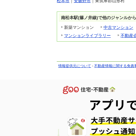
松本市
｜
安曇野市
｜
東筑摩郡山形村
南松本駅(篠ノ井線)で他のジャンルか
新築マンション
中古マンション
マンションライブラリー
不動産
情報提供元について
-
不動産情報に関する免責