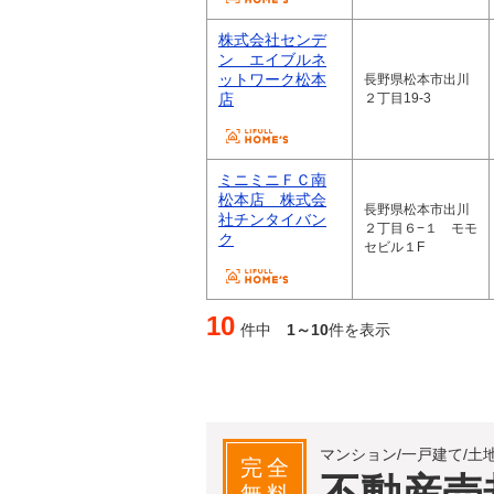
株式会社センデ
ン エイブルネ
ットワーク松本
長野県松本市出川
店
２丁目19-3
ミニミニＦＣ南
松本店 株式会
長野県松本市出川
社チンタイバン
２丁目６−１ モモ
ク
セビル１F
10
件中
1～10
件を表示
マンション/一戸建て/土
完全
不動産売