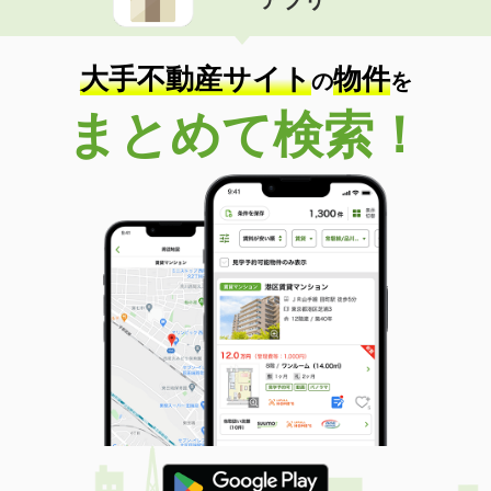
大手不動産サイト
物件
の
を
まとめて検索！