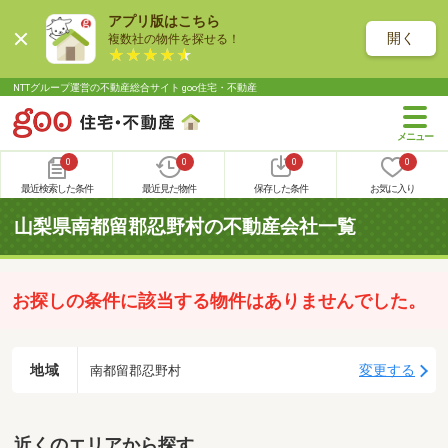
アプリ版はこちら
開く
複数社の物件を探せる！
NTTグループ運営の不動産総合サイト goo住宅・不動産
0
0
0
0
最近検索した条件
最近見た物件
保存した条件
お気に入り
山梨県南都留郡忍野村の不動産会社一覧
お探しの条件に該当する物件はありませんでした。
地域
変更する
南都留郡忍野村
近くのエリアから探す