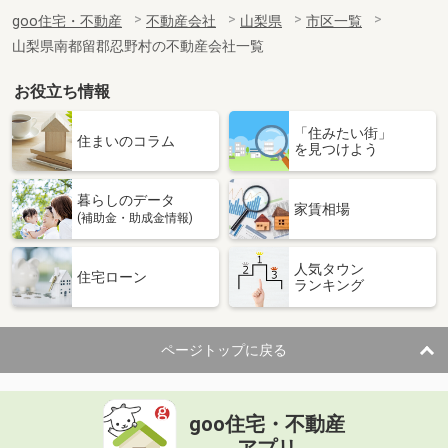
goo住宅・不動産
不動産会社
山梨県
市区一覧
山梨県南都留郡忍野村の不動産会社一覧
お役立ち情報
「住みたい街」
住まいのコラム
を見つけよう
暮らしのデータ
家賃相場
(補助金・助成金情報)
人気タウン
住宅ローン
ランキング
ページトップに戻る
goo住宅・不動産
アプリ