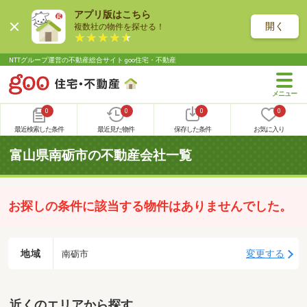
アプリ版はこちら
開く
複数社の物件を探せる！
NTTグループ運営の不動産総合サイト goo住宅・不動産
0
0
0
0
最近検索した条件
最近見た物件
保存した条件
お気に入り
富山県南砺市の不動産会社一覧
お探しの条件に該当する物件はありませんでした。
地域
変更する
南砺市
近くのエリアから探す