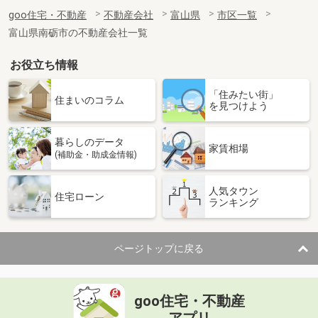
goo住宅・不動産
不動産会社
富山県
市区一覧
富山県南砺市の不動産会社一覧
お役立ち情報
「住みたい街」
住まいのコラム
を見つけよう
暮らしのデータ
家賃相場
(補助金・助成金情報)
人気タウン
住宅ローン
ランキング
ページトップに戻る
goo住宅・不動産
アプリ