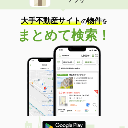
大手不動産サイト
物件
の
を
まとめて検索！