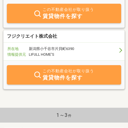
住用不動産の販売及び仲介等を主な業務とする会社です。常に信用
と堅実を社是として地域社会とお客様に貢献出来ればと考えていま
この不動産会社が取り扱う
す。賃貸物件ではお客様の生活スタイルに合わせた物件をご紹介さ
賃貸物件を探す
せていただいております。また不動産の売却物件の中には売主様の
ご都合で公開出来ない物件もございますので、希望エリアだけでも
ご相談ください。資産運用、相続対策の企画提案、から不動産企画
開発、設計、施工、さらにアフターサービスにいたるまで確かな品
フジクリエイト株式会社
質を旨として業務に取り組んでおりますので、是非ご利用くださ
い。
所在地
新潟県小千谷市片貝町6390
情報提供元
LIFULL HOME'S
この不動産会社が取り扱う
賃貸物件を探す
1～3
件