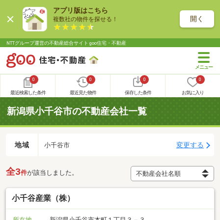
アプリ版はこちら
開く
複数社の物件を探せる！
NTTグループ運営の不動産総合サイト goo住宅・不動産
0
0
0
0
最近検索した条件
最近見た物件
保存した条件
お気に入り
新潟県小千谷市の不動産会社一覧
地域
変更する
小千谷市
全3
件
が該当しました。
小千谷産業（株）
所在地
新潟県小千谷市本町１丁目３－３