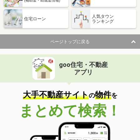
(補助金・助成金情報)
人気タウン
住宅ローン
ランキング
ページトップに戻る
goo住宅・不動産
アプリ
大手不動産サイト
物件
の
を
まとめて検索！