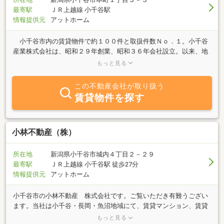
最寄駅
ＪＲ上越線 小千谷駅
情報提供元
アットホーム
小千谷市内の賃貸物件で約１００件と取扱件数Ｎｏ．１。小千谷
産業株式会社は、昭和２９年創業、昭和３６年会社設立。以来、地
元ならではの安心感と親身になったきめ細かいサービスをモットー
もっと見る
に、小千谷市を中心とした中越エリアの皆様のご愛顧をいただいて
おります。 当社では、宅地建物取引士3名と、安心で安全な取引
この不動産会社が取り扱う
を心がけ、アパート・マンションの賃貸および管理はもちろん、土
賃貸物件を探す
地・戸建ての売買を広く取り扱っております。 どうぞ、お気軽に
お問い合わせ、ご相談ください。
小林不動産（株）
所在地
新潟県小千谷市城内４丁目２－２９
最寄駅
ＪＲ上越線 小千谷駅 徒歩27分
情報提供元
アットホーム
小千谷市の小林不動産 株式会社です。ご覧いただき有難うござい
ます。当社は小千谷・長岡・魚沼地域にて、賃貸マンション、賃貸
アパートの仲介・管理と売買の土地、マンション、一戸建てなど居
もっと見る