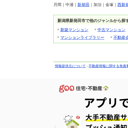
月岡
｜
中浦
｜
新発田
｜
加治
｜
金塚
｜
西新
新潟県新発田市で他のジャンルから探
新築マンション
中古マンション
マンションライブラリー
不動産
情報提供元について
-
不動産情報に関する免責