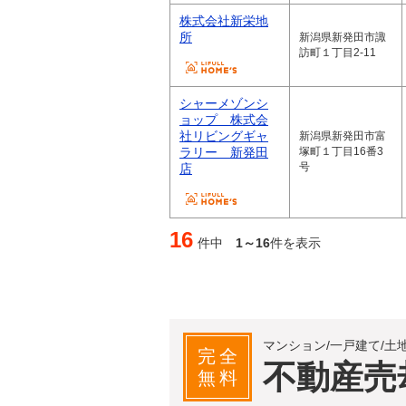
株式会社新栄地
所
新潟県新発田市諏
訪町１丁目2-11
シャーメゾンシ
ョップ 株式会
社リビングギャ
新潟県新発田市富
ラリー 新発田
塚町１丁目16番3
号
店
16
件中
1～16
件を表示
マンション/一戸建て/土
完全
不動産売
無料