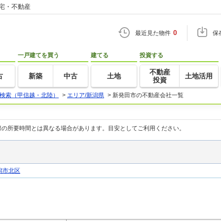
住宅・不動産
0
最近見た物件
保
一戸建てを買う
建てる
投資する
不動産
古
新築
中古
土地
土地活用
投資
検索（甲信越・北陸）
>
エリア/新潟県
>
新発田市の不動産会社一覧
際の所要時間とは異なる場合があります。目安としてご利用ください。
潟市北区