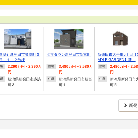
新築）新発田市諏訪町３
タマタウン新発田市新富町
新発田市大手町5丁目【
目 １・２号棟
ADLE GARDEN】新…
2,290万円・2,390万
3,480万円～3,580万
2,480万円・2,5
格
価格
価格
円
円
円
新潟県新発田市諏訪
新潟県新発田市新富
新潟県新発田市
所
住所
住所
町３
町１
町５
新発