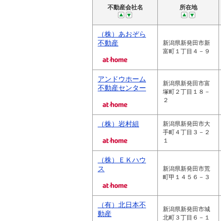
不動産会社名
所在地
（株）あおぞら
不動産
新潟県新発田市新
富町１丁目４－９
アンドウホーム
新潟県新発田市富
不動産センター
塚町２丁目１８－
２
（株）岩村組
新潟県新発田市大
手町４丁目３－２
１
（株）ＥＫハウ
ス
新潟県新発田市荒
町甲１４５６－３
（有）北日本不
新潟県新発田市城
動産
北町３丁目６－１