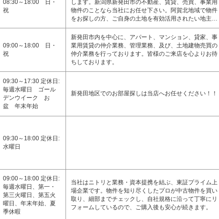
08:30～18:00 日・
します。新潟県新発田市の不動産、賃貸、売買、事業用
祝
物件のことなら当社にお任せ下さい。阿賀北地域で物件
をお探しの方、ご自身の土地を有効活用されたい地主…
新発田市内を中心に、アパート、マンション、貸家、事
09:00～18:00 日・
業用賃貸の仲介業務、管理業務、及び、土地建物売買の
祝
仲介業務を行っております。皆様のご来店を心よりお待
ちしております。
09:30～17:30 定休日:
毎週水曜日 ゴール
新発田地区でのお部屋探しは当店へお任せください！！
デンウイーク お
盆 年末年始
09:30～18:00 定休日:
水曜日
09:00～18:00 定休日:
当社はニトリと業務・資本提携を結ぶ、東証プライム上
毎週水曜日、第一・
場企業です。物件を知り尽くしたプロが中古物件を買い
第三火曜日、第五火
取り、細部までチェックし、自社規格に沿って丁寧にリ
曜日、年末年始、夏
フォームしているので、ご購入後も安心が続きます。
季休暇