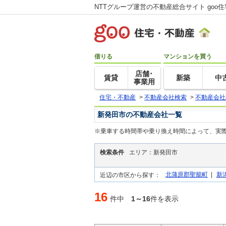
NTTグループ運営の不動産総合サイト goo
借りる
マンションを買う
店舗･
賃貸
新築
中
事業用
住宅・不動産
>
不動産会社検索
>
不動産会社
新発田市の不動産会社一覧
※乗車する時間帯や乗り換え時間によって、実
検索条件
エリア：新発田市
北蒲原郡聖籠町
|
新
近辺の市区から探す：
16
件中
1～16
件を表示