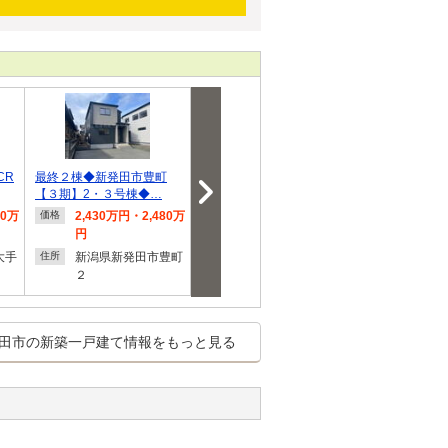
CR
最終２棟◆新発田市豊町
限定２棟◆新発田市豊町
豊町３（新発田駅
【３期】2・３号棟◆…
【第６】１・２号棟…
万円・3308万
80万
2,430万円・2,480万
2,280万円
3,264
価格
価格
価格
円
円
新潟県新発田市豊町
住所
大手
新潟県新発田市豊町
４
新潟県
住所
住所
２
３
田市の新築一戸建て情報をもっと見る