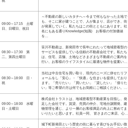
祝
～不動産の新しいカタチへ～今まで何もなかった土地で
も、そこに家が建つことで、人が集まり、店ができ、街
09:00～17:15 土曜
が発展していく。私たちはこの街とともにあります。社
日、日曜日、祝日
名にもある通りKnowledge(知識) お客様の付加価値
を…
笹川不動産は、新発田市で長年にわたって地域密着型の
08:30～17:30 第
サービスを提供している信頼の不動産会社です。私たち
二、第四土曜日
は、住宅、店舗、土地などさまざまな不動産のご案内を
行い、お客様のライフスタイルに最適な物件を提案い…
当社は中古住宅を買い取り、現代のニーズに併せたリフ
08:30～18:00 日・
ォームをし「安心」・「快適」な住まいを提供しており
祝
ます。「売りたい」「買いたい」「貸したい」「借りた
い」等ご希望の方は何でもお気軽にご相談ください。…
株式会社トラストは、地域密着型不動産業を目指し、発
09:00～18:00 水曜
足した会社です。賃貸、売買の仲介、宅地分譲開発、建
日・土曜日
物管理を通じ、より一層のお客様満足の向上に努めてま
いりたいと思います。社員一同、 皆さまのご来店、心…
城下町新発田という歴史の街に暮らす喜びをお手伝い致