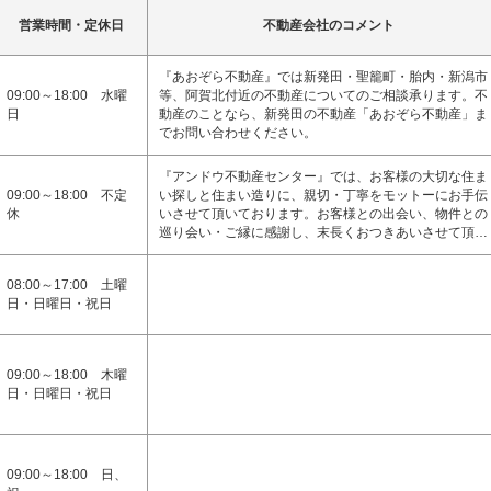
営業時間・定休日
不動産会社のコメント
『あおぞら不動産』では新発田・聖籠町・胎内・新潟市
09:00～18:00 水曜
等、阿賀北付近の不動産についてのご相談承ります。不
日
動産のことなら、新発田の不動産「あおぞら不動産」ま
でお問い合わせください。
『アンドウ不動産センター』では、お客様の大切な住ま
09:00～18:00 不定
い探しと住まい造りに、親切・丁寧をモットーにお手伝
休
いさせて頂いております。お客様との出会い、物件との
巡り会い・ご縁に感謝し、末長くおつきあいさせて頂…
08:00～17:00 土曜
日・日曜日・祝日
09:00～18:00 木曜
日・日曜日・祝日
09:00～18:00 日、