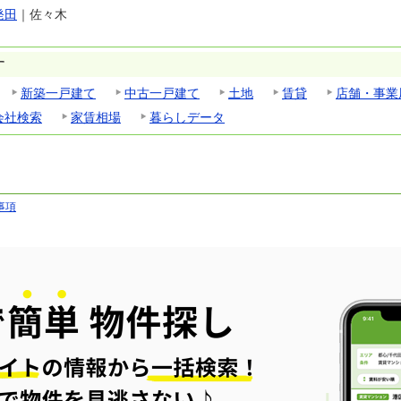
発田
｜
佐々木
す
新築一戸建て
中古一戸建て
土地
賃貸
店舗・事業
会社検索
家賃相場
暮らしデータ
事項