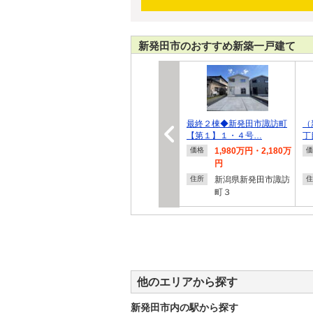
新発田市のおすすめ新築一戸建て
最終２棟◆新発田市諏訪町
（
【第１】１・４号…
丁
1,980万円・2,180万
価格
価
円
新潟県新発田市諏訪
住所
住
町３
他のエリアから探す
新発田市内の駅から探す