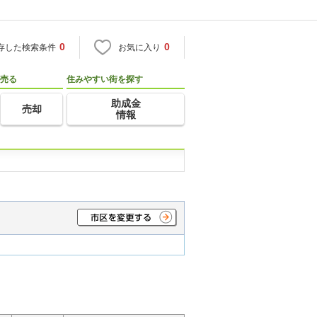
0
0
存した検索条件
お気に入り
売る
住みやすい街を探す
助成金
売却
情報