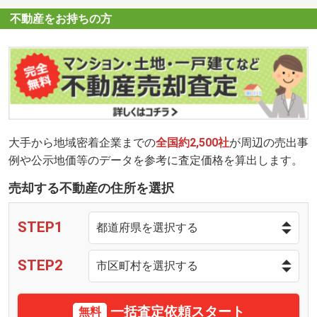
不動産をお持ちの方
大手から地域密着企業までの
全国約2,500社
が周辺の売出事
例や公示地価等のデータを参考に査定価格を算出します。
売却する不動産の住所を選択
STEP1
STEP2
一括査定依頼スタート
無料