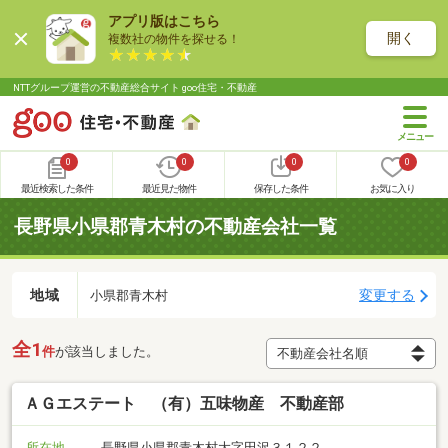
アプリ版はこちら
開く
複数社の物件を探せる！
NTTグループ運営の不動産総合サイト goo住宅・不動産
0
0
0
0
最近検索した条件
最近見た物件
保存した条件
お気に入り
長野県小県郡青木村の不動産会社一覧
地域
変更する
小県郡青木村
全1
件
が該当しました。
ＡＧエステート （有）五味物産 不動産部
所在地
長野県小県郡青木村大字田沢３１２２