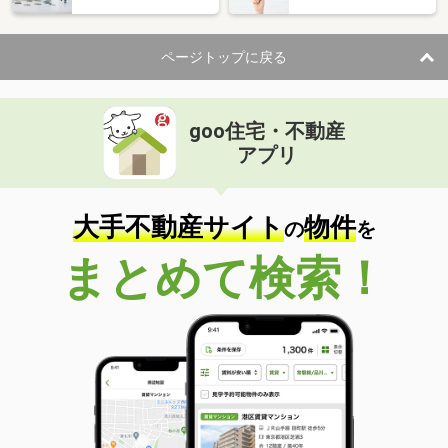
ページトップに戻る
goo住宅・不動産
アプリ
大手不動産サイト
物件
の
を
まとめて検索！