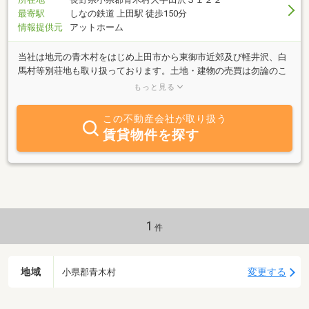
最寄駅
しなの鉄道 上田駅 徒歩150分
情報提供元
アットホーム
当社は地元の青木村をはじめ上田市から東御市近郊及び軽井沢、白
馬村等別荘地も取り扱っております。土地・建物の売買は勿論のこ
と、貸倉庫・貸事務所も取り扱っておりますのでお気軽にお問合せ
もっと見る
下さい。
この不動産会社が取り扱う
賃貸物件を探す
1
件
地域
変更する
小県郡青木村