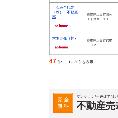
千石綜合観光
（株） 不動産
長野県上田市国分
部
１丁目８－１１
太陽開発（株）
長野県上田市保野
８０２
47
件中
1～20
件を表示
マンション/一戸建て/土
完全
不動産売
無料