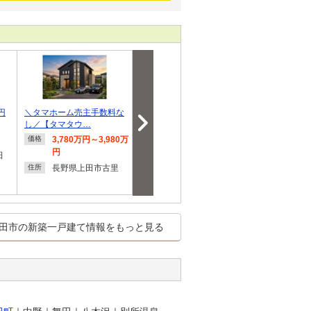
円
＼タマホーム売主手数料な
古里（信濃国分寺駅） 108
芳田大日木（大
し／【タマタウ…
0万円～1180万円
0万円～3210
3,780万円～3,980万
1,080万円～1,180万
2,810
価格
価格
価格
円
円
円
田
長野県上田市古里
長野県上田市古里
長野県
住所
住所
住所
日木
田市の新築一戸建て情報をもっと見る