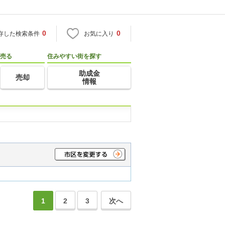
0
0
存した検索条件
お気に入り
売る
住みやすい街を探す
助成金
売却
情報
1
2
3
次へ