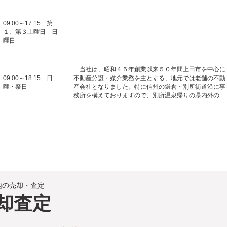
09:00～17:15 第
１、第３土曜日 日
曜日
当社は、昭和４５年創業以来５０年間上田市を中心に
09:00～18:15 日
不動産分譲・媒介業務を主とする、地元では老舗の不動
曜・祭日
産会社となりました。特に信州の鎌倉・別所街道沿に事
務所を構えておりますので、別所温泉帰りの県内外の…
地の売却・査定
却査定