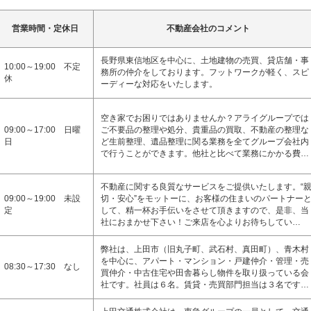
営業時間・定休日
不動産会社のコメント
長野県東信地区を中心に、土地建物の売買、貸店舗・事
10:00～19:00 不定
務所の仲介をしております。フットワークが軽く、スピ
休
ーディーな対応をいたします。
空き家でお困りではありませんか？アライグループでは
09:00～17:00 日曜
ご不要品の整理や処分、貴重品の買取、不動産の整理な
日
ど生前整理、遺品整理に関る業務を全てグループ会社内
で行うことができます。他社と比べて業務にかかる費…
不動産に関する良質なサービスをご提供いたします。“
09:00～19:00 未設
切・安心”をモットーに、お客様の住まいのパートナー
定
して、精一杯お手伝いをさせて頂きますので、是非、当
社におまかせ下さい！ご来店を心よりお待ちしてい…
弊社は、上田市（旧丸子町、武石村、真田町）、青木村
を中心に、アパート・マンション・戸建仲介・管理・売
08:30～17:30 なし
買仲介・中古住宅や田舎暮らし物件を取り扱っている会
社です。社員は６名。賃貸・売買部門担当は３名です…