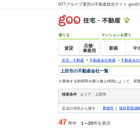
NTTグループ運営の不動産総合サイト goo
借りる
マンションを買う
店舗･
賃貸
新築
中
事業用
住宅・不動産
>
不動産会社検索
>
不動産会社
上田市の不動産会社一覧
※乗車する時間帯や乗り換え時間によって、実
検索条件
エリア：上田市
東御市
|
埴科郡坂城
近辺の市区から探す：
47
件中
1～20
件を表示