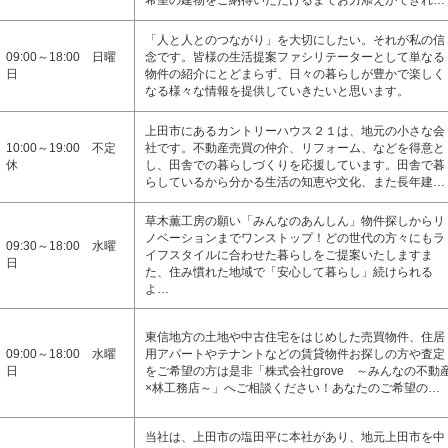
希望の建物をご納得いただけるまでお力添えができれ…
「人と人とのつながり」を大切にしたい。それが私の信
09:00～18:00 日曜
念です。皆様の生活提案ファシリテーターとして単なる
日
物件の紹介にとどまらず、日々の暮らしが豊かで楽しく
なる様々な情報を提供していきたいと思います。
上田市にあるカントリーハウス２１は、地元の小さな会
10:00～19:00 不定
社です。不動産売買の仲介、リフォーム、などを得意と
休
し、田舎での暮らしづくりを応援しています。田舎で暮
らしているから分かる生活の知恵や文化、また長年建…
草木薫工房の願い「みんなのあんしん」物件探しからリ
ノベーションまでワンストップ！どの世代の方々にもラ
09:30～18:00 水曜
イフスタイルに合わせた暮らしをご提案いたしますま
日
た、住み慣れた地域で「安心して暮らし」続けられる
よ…
東信地方の土地や中古住宅をはじめした売買物件、住居
09:00～18:00 水曜
用アパートやテナントなどの賃貸物件お探しの方や査定
日
をご希望の方は是非「株式会社grove ～みんなの不動
×林工務店～」へご相談ください！あなたのご希望の…
当社は、上田市の塩田平に本社があり、地元上田市を中