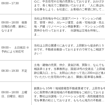
心に、中古住宅や土地の売買をしております。おかげさ
09:00～17:30
まで、長く地元でご愛顧頂いております。「人に喜ばれ
る仕事をしよう」を社是に、お客様のご希望に対して…
当社は市街地を中心に賃貸アパート・マンションの経
09:00～18:00 祝祭
営、管理・仲介、ガレージ運営、企画・宅地分譲・売土
日飛石の際、連休に
地・戸建（リノベーション再販事業）・マンションの売
なります
買仲介を行っております。 分譲地は立地を吟味し、
ま…
当社は上田公園通りにあります。上田駅から徒歩約１５
09:00～ 土日祝日 ※
分です。不動産全般扱っておりますので何でもご相談下
予約により対応可
さい！
土地・建物の売買、仲介、資金計画、買取り、なんでも
相談承ります。当事務所は、国道18号の交差点「上田城
08:30～19:30 不定
跡公園入口」から、太郎山に向かって北に200ｍほど進
でいただいた住宅街の中にあり、隣接に駐車場も御座…
創業から３5年！地域密着型不動産業者です。上田市を
09:00～18:00 土曜
心に長野県の東信地域の不動産情報をご紹介しておりま
日、日曜日、祝日
す。弊社は分譲地・リノベーション住宅・高性能建売住
宅を事業の柱としております。もちろん地方の不動産…