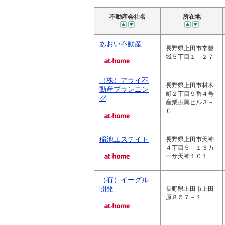
不動産会社名
所在地
あおい不動産
長野県上田市常磐
城５丁目１－２７
（株）アライ不
長野県上田市材木
動産プランニン
町２丁目９番４号
グ
産業振興ビル３－
Ｃ
稲池エステイト
長野県上田市天神
４丁目５－１３カ
ーサ天神１０１
（有）イーグル
開発
長野県上田市上田
原８５７－１