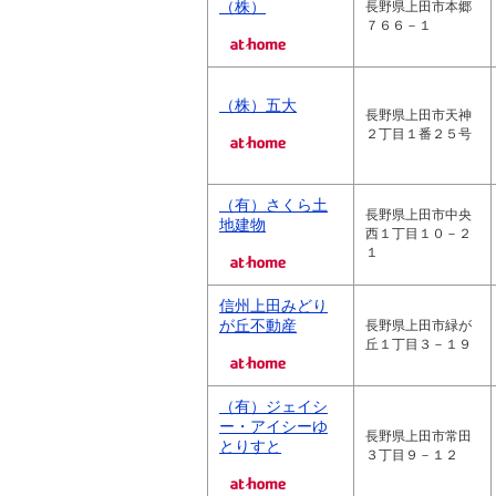
（株）
長野県上田市本郷
７６６－１
（株）五大
長野県上田市天神
２丁目１番２５号
（有）さくら土
長野県上田市中央
地建物
西１丁目１０－２
１
信州上田みどり
が丘不動産
長野県上田市緑が
丘１丁目３－１９
（有）ジェイシ
ー・アイシーゆ
長野県上田市常田
とりすと
３丁目９－１２