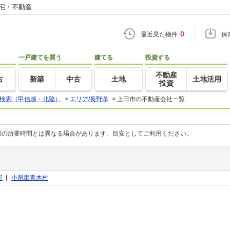
住宅・不動産
0
最近見た物件
保
一戸建てを買う
建てる
投資する
不動産
古
新築
中古
土地
土地活用
投資
検索（甲信越・北陸）
>
エリア/長野県
>
上田市の不動産会社一覧
際の所要時間とは異なる場合があります。目安としてご利用ください。
町
|
小県郡青木村