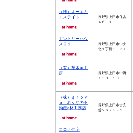
（株）オーエム
エステイト
長野県上田市住吉
４６－１
カントリーハウ
ス２１
長野県上田市中央
北１丁目１－３１
（有）草木薫工
房
長野県上田市中野
１３０－１０
（株）ｇｒｏｖ
ｅ みんなの不
長野県上田市古安
動産×林工務店
曽２６７５－１
コロナ住宅