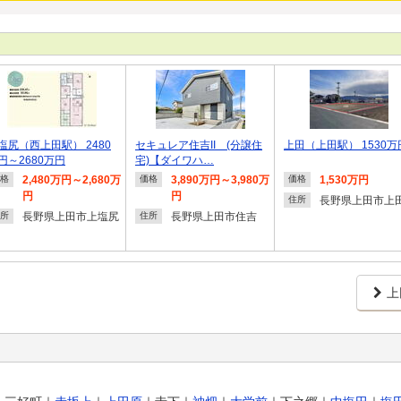
塩尻（西上田駅） 2480
セキュレア住吉II (分譲住
上田（上田駅） 1530万
円～2680万円
宅)【ダイワハ…
2,480万円～2,680万
3,890万円～3,980万
1,530万円
格
価格
価格
円
円
長野県上田市上
住所
長野県上田市上塩尻
長野県上田市住吉
所
住所
上