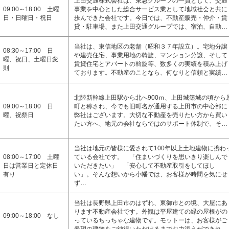
上田交通株式会社は、東急グループの一員として、交通
09:00～18:00 土曜
事業を中心とした総合サービス業として地域社会と共に
日・日曜日・祝日
歩んできた会社です。今日では、不動産販売・仲介・賃
貸・駐車場、また上田交通グループでは、宿泊、自動…
当社は、東信地区の老舗（昭和３７年設立）。宅地分譲
08:30～17:00 日
や建売住宅、事業用地の斡旋、マンション分譲、そして
曜、祝日、土曜日変
賃貸住宅とアパートの斡旋等、数多くの実績を積み上げ
則
ております。不動産のことなら、何なりと信頼と実績…
北陸新幹線上田駅から北へ900ｍ、上田城築城の頃から
09:00～18:00 日
町と称され、今でも旧町名が通用する上田市の中心部に
曜、祝祭日
弊社はございます。大切な不動産を売りたい方から買い
たい方へ、地元の会社ならではのサポート体制で、そ…
当社は地元の皆様に愛されて100年以上土地建物に携わ
08:00～17:00 土曜
ている会社です。 「住まいづくりを思いきり楽しんで
日は営業日と定休日
いただきたい」 「安心して不動産取引をしてほし
有り
い」。そんな想いから小幡では、お客様が時間を気にせ
ず…
当社は長野県上田市のはずれ、東御市との境、大屋にあ
ります不動産会社です。外観は平屋建ての緑の屋根がの
09:00～18:00 なし
っているちっちゃな建物です。モットーは、お客様がご