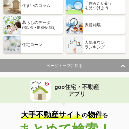
「住みたい街」
住まいのコラム
を見つけよう
暮らしのデータ
家賃相場
(補助金・助成金情報)
人気タウン
住宅ローン
ランキング
ページトップに戻る
goo住宅・不動産
アプリ
大手不動産サイト
物件
の
を