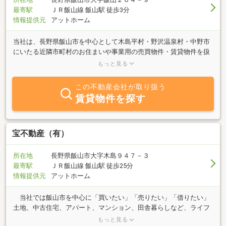
最寄駅
ＪＲ飯山線 飯山駅 徒歩3分
情報提供元
アットホーム
当社は、長野県飯山市を中心として木島平村・野沢温泉村・中野市
にいたる近隣市町村のお住まいや事業用の売買物件・賃貸物件を扱
っています。特に飯山市内では、アパート・貸家の管理物件も多
もっと見る
く、お客さまからのお問い合わせには、タイムリーにお応えしてお
ります。又、当社は不動産管理、不動産有効活用の提案などを通
この不動産会社が取り扱う
じ、地域の活性化にも寄与したいと考えておりますので、不動産全
賃貸物件を探す
般のいろいろなご相談にも応じております。ご来店をお待ちしてお
ります。
宝不動産（有）
所在地
長野県飯山市大字木島９４７－３
最寄駅
ＪＲ飯山線 飯山駅 徒歩25分
情報提供元
アットホーム
当社では飯山市を中心に「買いたい」「売りたい」「借りたい」
土地、中古住宅、アパート、マンション、田舎暮らしなど、ライフ
スタイルに合わせた物件をご紹介します。 お気軽にお問い合わせ
もっと見る