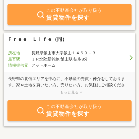
ください。
この不動産会社が取り扱う
賃貸物件を探す
Ｆｒｅｅ Ｌｉｆｅ（同）
所在地
長野県飯山市大字飯山１４６９－３
最寄駅
ＪＲ北陸新幹線 飯山駅 徒歩8分
情報提供元
アットホーム
長野県の北信エリアを中心に、不動産の売買・仲介をしておりま
す。家や土地を買いたい方、売りたい方、お気軽にご相談くださ
い。また、住宅リフォームや空き家の解体などのご相談も承ってお
もっと見る
ります。家のことならどんな小さなことでも大丈夫！いつでもお気
軽にお電話ください。
この不動産会社が取り扱う
賃貸物件を探す