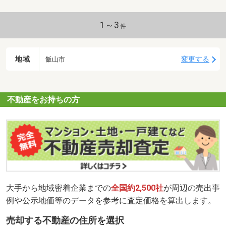
1～3
件
地域
変更する
飯山市
不動産をお持ちの方
大手から地域密着企業までの
全国約2,500社
が周辺の売出事
例や公示地価等のデータを参考に査定価格を算出します。
売却する不動産の住所を選択