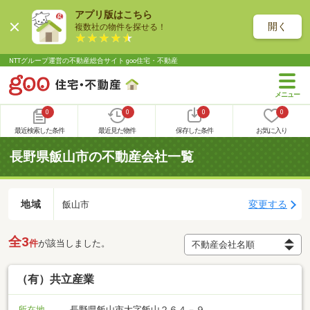
アプリ版はこちら
開く
複数社の物件を探せる！
NTTグループ運営の不動産総合サイト goo住宅・不動産
0
0
0
0
最近検索した条件
最近見た物件
保存した条件
お気に入り
長野県飯山市の不動産会社一覧
地域
変更する
飯山市
全3
件
が該当しました。
（有）共立産業
所在地
長野県飯山市大字飯山２６４－９