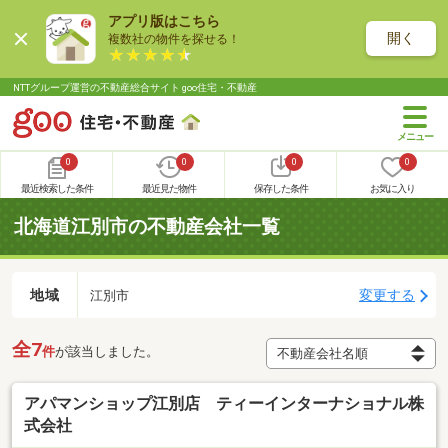
アプリ版はこちら
開く
複数社の物件を探せる！
NTTグループ運営の不動産総合サイト goo住宅・不動産
0
0
0
0
最近検索した条件
最近見た物件
保存した条件
お気に入り
北海道江別市の不動産会社一覧
地域
変更する
江別市
全7
件
が該当しました。
アパマンショップ江別店 ティーインターナショナル株
式会社