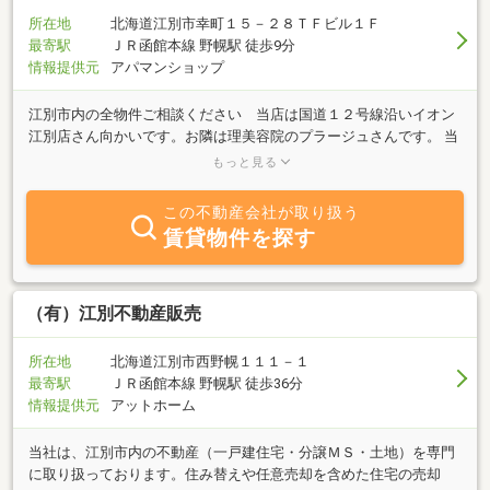
所在地
北海道江別市幸町１５－２８ＴＦビル１Ｆ
最寄駅
ＪＲ函館本線 野幌駅 徒歩9分
情報提供元
アパマンショップ
江別市内の全物件ご相談ください 当店は国道１２号線沿いイオン
江別店さん向かいです。お隣は理美容院のプラージュさんです。 当
店は国道１２号線沿いイオン江別店さん向かいです。お隣は理美容
もっと見る
院のプラージュさん
この不動産会社が取り扱う
賃貸物件を探す
（有）江別不動産販売
所在地
北海道江別市西野幌１１１－１
最寄駅
ＪＲ函館本線 野幌駅 徒歩36分
情報提供元
アットホーム
当社は、江別市内の不動産（一戸建住宅・分譲ＭＳ・土地）を専門
に取り扱っております。住み替えや任意売却を含めた住宅の売却