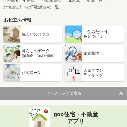
goo住宅・不動産
不動産会社
北海道
市区一覧
北海道江別市の不動産会社一覧
お役立ち情報
「住みたい街」
住まいのコラム
を見つけよう
暮らしのデータ
家賃相場
(補助金・助成金情報)
人気タウン
住宅ローン
ランキング
ページトップに戻る
goo住宅・不動産
アプリ