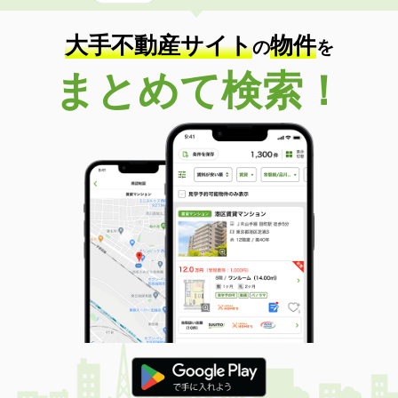
大手不動産サイト
物件
の
を
まとめて検索！