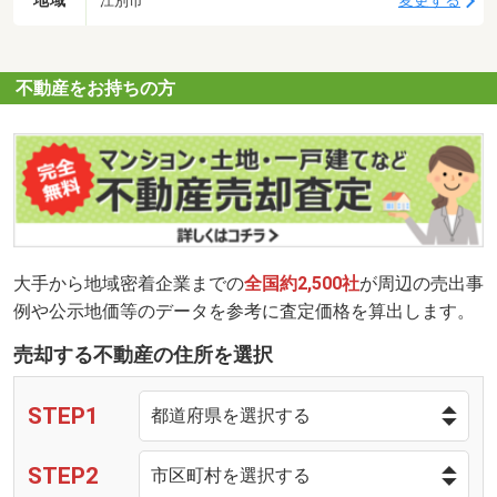
地域
変更する
江別市
不動産をお持ちの方
大手から地域密着企業までの
全国約2,500社
が周辺の売出事
例や公示地価等のデータを参考に査定価格を算出します。
売却する不動産の住所を選択
STEP1
STEP2