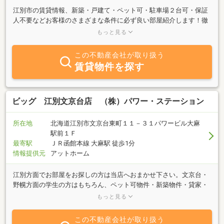
江別市の賃貸情報、新築・戸建て・ペット可・駐車場２台可・保証
人不要などお客様のさまざまな条件に必ず良い部屋紹介します！徹
底的に家賃交渉や初回費用交渉・ペット可能交渉などを行い、新鮮
もっと見る
な情報を取り扱っている当店へ是非お越しください！ご自宅いなが
らお部屋探しができる「オンライン内見」も可能ですので遠方のお
この不動産会社が取り扱う
客様やすぐにご来店が難しいお客様は是非ご利用下さい☆
賃貸物件を探す
ビッグ 江別文京台店 （株）パワー・ステーション
所在地
北海道江別市文京台東町１１－３１パワービル大麻
駅前１Ｆ
最寄駅
ＪＲ函館本線 大麻駅 徒歩1分
情報提供元
アットホーム
江別方面でお部屋をお探しの方は当店へおまかせ下さい。文京台・
野幌方面の学生の方はもちろん、ペット可物件・新築物件・貸家・
保証人ナシ物件などどんな条件でも当店自慢の女性スタッフが親
もっと見る
切・丁寧にお客様のお部屋探しのお手伝いをさせて頂きます。
この不動産会社が取り扱う