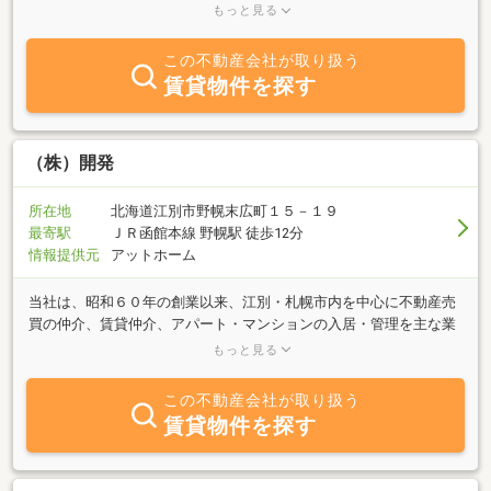
等、様々な事情によるご相談を承っております。是非、江別の不動
もっと見る
産を売却・お探しの方は、お問い合わせください！！スタッフ一同
心よりお待ちしております！！
この不動産会社が取り扱う
賃貸物件を探す
（株）開発
所在地
北海道江別市野幌末広町１５－１９
最寄駅
ＪＲ函館本線 野幌駅 徒歩12分
情報提供元
アットホーム
当社は、昭和６０年の創業以来、江別・札幌市内を中心に不動産売
買の仲介、賃貸仲介、アパート・マンションの入居・管理を主な業
務として行っております。その他、不動産に関するご相談やご質問
もっと見る
にも誠意をもって対応させていただきます。豊富な物件情報ととも
に従業員一同、皆様のご来店を心よりお待ちいたしております。
この不動産会社が取り扱う
賃貸物件を探す