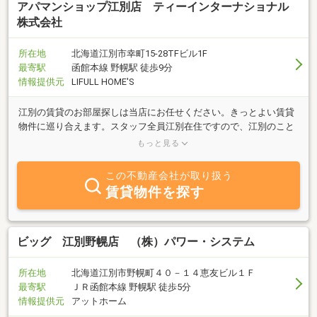
アパマンショップ江別店 ティーインターナショナル
株式会社
所在地
北海道江別市幸町15-28TFビル1F
最寄駅
函館本線 野幌駅 徒歩9分
情報提供元
LIFULL HOME'S
江別の賃貸のお部屋探しは当店にお任せください。きっとよい賃貸
物件に巡り合えます。スタッフ全員江別在住ですので、江別のこと
ならなんでもお答え致します。押し売りはしませんので、ご心配な
もっと見る
く（＾・＾）/
この不動産会社が取り扱う
賃貸物件を探す
ビッグ 江別野幌店 （株）パワー・システム
所在地
北海道江別市野幌町４０－１４恵友ビル１Ｆ
最寄駅
ＪＲ函館本線 野幌駅 徒歩5分
情報提供元
アットホーム