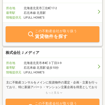
所在地
北海道北見市三住町17-2
最寄駅
石北本線 北見駅
情報提供元
LIFULL HOME'S
この不動産会社が取り扱う
賃貸物件を探す
株式会社Ｊメディア
所在地
北海道北見市本町３丁目3-9
最寄駅
石北本線 北見駅 徒歩10分
情報提供元
LIFULL HOME'S
主に不動産コンサルをメインに投資物件の選定・企画・立案を行っ
ており、特に新築アパート・マンション立案企画を得意としており
ます。お部屋探しは仲介専門店のビッグＦＣ北見店にお任せ下さ
もっと見る
い。
この不動産会社が取り扱う