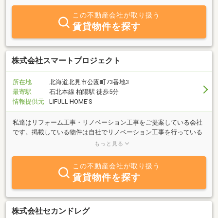
この不動産会社が取り扱う
賃貸物件を探す
株式会社スマートプロジェクト
所在地
北海道北見市公園町73番地3
最寄駅
石北本線 柏陽駅 徒歩5分
情報提供元
LIFULL HOME'S
私達はリフォーム工事・リノベーション工事をご提案している会社
です。掲載している物件は自社でリノベーション工事を行っている
為、自信を持ってオススメが出来る物件です。日曜祝日も内覧可能
もっと見る
なのでご連絡下さい。
この不動産会社が取り扱う
賃貸物件を探す
株式会社セカンドレグ