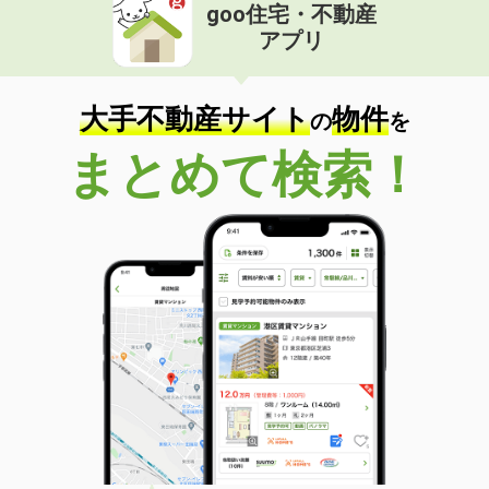
goo住宅・不動産
アプリ
大手不動産サイト
物件
の
を
まとめて検索！