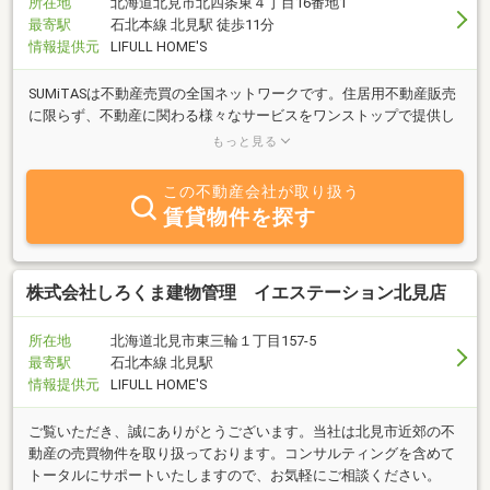
所在地
北海道北見市北四条東４丁目16番地1
最寄駅
石北本線 北見駅 徒歩11分
情報提供元
LIFULL HOME'S
SUMiTASは不動産売買の全国ネットワークです。住居用不動産販売
に限らず、不動産に関わる様々なサービスをワンストップで提供し
ています。不動産のことなら（株）さくら不動産へご相談くださ
もっと見る
い。
この不動産会社が取り扱う
賃貸物件を探す
株式会社しろくま建物管理 イエステーション北見店
所在地
北海道北見市東三輪１丁目157-5
最寄駅
石北本線 北見駅
情報提供元
LIFULL HOME'S
ご覧いただき、誠にありがとうございます。当社は北見市近郊の不
動産の売買物件を取り扱っております。コンサルティングを含めて
トータルにサポートいたしますので、お気軽にご相談ください。