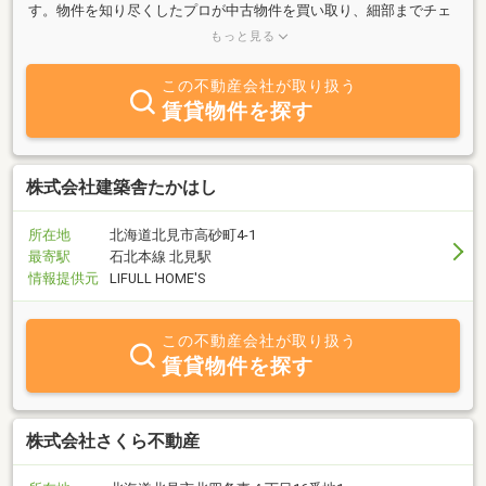
す。物件を知り尽くしたプロが中古物件を買い取り、細部までチェ
ックし、自社規格に沿って丁寧にリフォームしているので、ご購入
もっと見る
後も安心が続きます。
この不動産会社が取り扱う
賃貸物件を探す
株式会社建築舎たかはし
所在地
北海道北見市高砂町4-1
最寄駅
石北本線 北見駅
情報提供元
LIFULL HOME'S
この不動産会社が取り扱う
賃貸物件を探す
株式会社さくら不動産