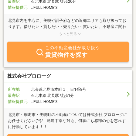
最寄駅
石北本線 北見駅 徒歩20分
情報提供元
LIFULL HOME'S
北見市内を中心に、美幌や訓子府などの近郊エリアも取り扱ってお
ります。借りたい・貸したい・売りたい・買いたい、不動産に関わ
る全てのニーズに、経験豊富なスタッフが親身になって対応致しま
もっと見る
す。
この不動産会社が取り扱う
賃貸物件を探す
株式会社プロローグ
所在地
北海道北見市本町１丁目1番8号
最寄駅
石北本線 北見駅 徒歩1分
情報提供元
LIFULL HOME'S
北見市・網走市・美幌町の不動産については株式会社 プロローグに
お任せください(^^)/ 迅速丁寧な対応、何事にも感謝の心を忘れず
に行動しています！！