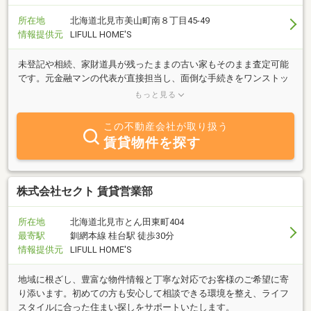
所在地
北海道北見市美山町南８丁目45-49
情報提供元
LIFULL HOME'S
未登記や相続、家財道具が残ったままの古い家もそのまま査定可能
です。元金融マンの代表が直接担当し、面倒な手続きをワンストッ
プで解決。自社の利益より売主様を優先する「囲い込みなし」で早
もっと見る
期売却へ導きます。
この不動産会社が取り扱う
賃貸物件を探す
株式会社セクト 賃貸営業部
所在地
北海道北見市とん田東町404
最寄駅
釧網本線 桂台駅 徒歩30分
情報提供元
LIFULL HOME'S
地域に根ざし、豊富な物件情報と丁寧な対応でお客様のご希望に寄
り添います。初めての方も安心して相談できる環境を整え、ライフ
スタイルに合った住まい探しをサポートいたします。