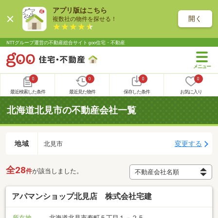
アプリ版はこちら
開く
複数社の物件を探せる！
NTTグループ運営の不動産総合サイト goo住宅・不動産
0
0
0
0
最近検索した条件
最近見た物件
保存した条件
お気に入り
北海道北見市の不動産会社一覧
地域
変更する
北見市
全28
件
が該当しました。
アパマンショップ北見店 株式会社宅建
所在地
北海道北見市寿町５丁目１－２５