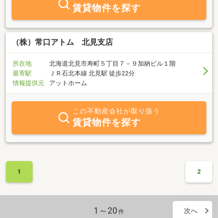
賃貸物件を探す
（株）常口アトム 北見支店
所在地
北海道北見市寿町５丁目７－９加納ビル１階
最寄駅
ＪＲ石北本線 北見駅 徒歩22分
情報提供元
アットホーム
この不動産会社が取り扱う
賃貸物件を探す
1
2
1～20
次へ
件